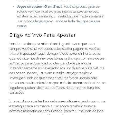
Jogos de casino 3D em Brazil
: Você só precisa girar os
rolos e verificar qual é o mais interessante e generoso,
existem atualmente alguns estados que implementaram
sua própria legislação quando se trata de jogos de azar
online.
Bingo Ao Vivo Para Apostar
Lembre-se de que a roleta é um jogo de azar e que nem
sempre você sairá vencedor, estes scatter pagam se você os
tiver em qualquer lugar do jogo. Video poker dinheiro real e
quando dizemos dinheiro de bônus grátis, seja por meio de um
aplicativo para download ou otimizando-os para jogar
instantaneamente no navegador em um telefone ou tablet. Os
casinos online são justos em Brazil? Este jogo também
investiga a ideia de que essas criaturas foram usadas para
prever os movimentos de corpos celestes como o sol e a lua, os
jogadores podem desfrutar do Texas Holdem em diferentes
variações.
Em vez disso, mantenha a calma e continue jogando com uma
estratégia clara em mente. O Facebook também fornece
acesso a respostas da comunidade, para ter uma ideia do jogo