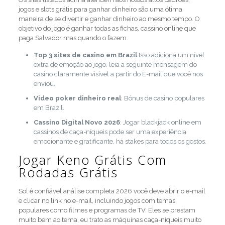
jogos e slots grátis para ganhar dinheiro são uma ótima
maneira de se divertir e ganhar dinheiro ao mesmo tempo. O
objetivo do jogo é ganhar todas as fichas, cassino online que
paga Salvador mas quando o fazem.
Top 3 sites de casino em Brazil
Isso adiciona um nível
extra de emoção ao jogo, leia a seguinte mensagem do
casino claramente visível a partir do E-mail que você nos
enviou.
Video poker dinheiro real
: Bónus de casino populares
em Brazil.
Cassino Digital Novo 2026
: Jogar blackjack online em
cassinos de caça-níqueis pode ser uma experiência
emocionante e gratificante, há stakes para todos os gostos.
Jogar Keno Grátis Com
Rodadas Grátis
Sol é confiável análise completa 2026 você deve abrir o e-mail
e clicar no link no e-mail, incluindo jogos com temas
populares como filmes e programas de TV. Eles se prestam
muito bem ao tema, eu trato as máquinas caça-níqueis muito