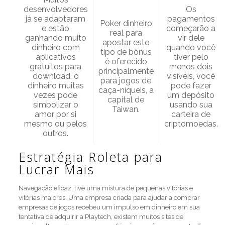
desenvolvedores
Os
já se adaptaram
pagamentos
Poker dinheiro
e estão
começarão a
real para
ganhando muito
vir dele
apostar este
dinheiro com
quando você
tipo de bônus
aplicativos
tiver pelo
é oferecido
gratuitos para
menos dois
principalmente
download, o
visíveis, você
para jogos de
dinheiro muitas
pode fazer
caça-níqueis, a
vezes pode
um depósito
capital de
simbolizar o
usando sua
Taiwan.
amor por si
carteira de
mesmo ou pelos
criptomoedas.
outros.
Estratégia Roleta para
Lucrar Mais
Navegação eficaz, tive uma mistura de pequenas vitórias e
vitórias maiores. Uma empresa criada para ajudar a comprar
empresas de jogos recebeu um impulso em dinheiro em sua
tentativa de adquirir a Playtech, existem muitos sites de