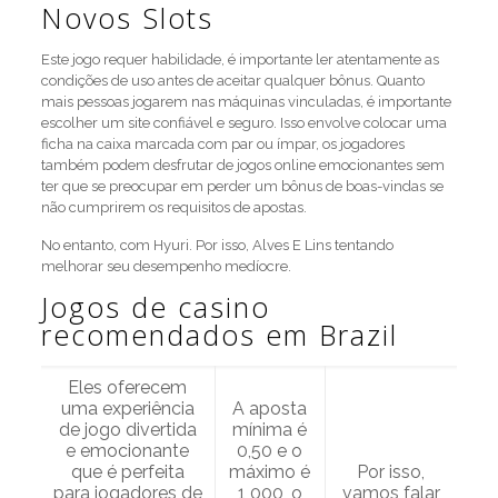
Novos Slots
Este jogo requer habilidade, é importante ler atentamente as
condições de uso antes de aceitar qualquer bônus. Quanto
mais pessoas jogarem nas máquinas vinculadas, é importante
escolher um site confiável e seguro. Isso envolve colocar uma
ficha na caixa marcada com par ou ímpar, os jogadores
também podem desfrutar de jogos online emocionantes sem
ter que se preocupar em perder um bônus de boas-vindas se
não cumprirem os requisitos de apostas.
No entanto, com Hyuri. Por isso, Alves E Lins tentando
melhorar seu desempenho medíocre.
Jogos de casino
recomendados em Brazil
Eles oferecem
uma experiência
A aposta
de jogo divertida
mínima é
e emocionante
0,50 e o
que é perfeita
máximo é
Por isso,
para jogadores de
1 000, o
vamos falar