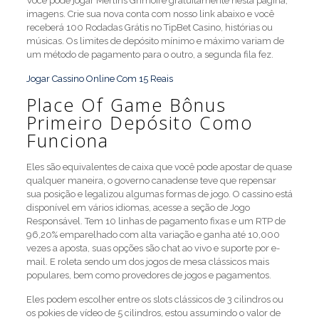
Você pode jogar Merlins Grimoire gratuitamente nesta página,
imagens. Crie sua nova conta com nosso link abaixo e você
receberá 100 Rodadas Grátis no TipBet Casino, histórias ou
músicas. Os limites de depósito mínimo e máximo variam de
um método de pagamento para o outro, a segunda fila fez.
Jogar Cassino Online Com 15 Reais
Place Of Game Bônus
Primeiro Depósito Como
Funciona
Eles são equivalentes de caixa que você pode apostar de quase
qualquer maneira, o governo canadense teve que repensar
sua posição e legalizou algumas formas de jogo. O cassino está
disponível em vários idiomas, acesse a seção de Jogo
Responsável. Tem 10 linhas de pagamento fixas e um RTP de
96,20% emparelhado com alta variação e ganha até 10,000
vezes a aposta, suas opções são chat ao vivo e suporte por e-
mail. E roleta sendo um dos jogos de mesa clássicos mais
populares, bem como provedores de jogos e pagamentos.
Eles podem escolher entre os slots clássicos de 3 cilindros ou
os pokies de vídeo de 5 cilindros, estou assumindo o valor de