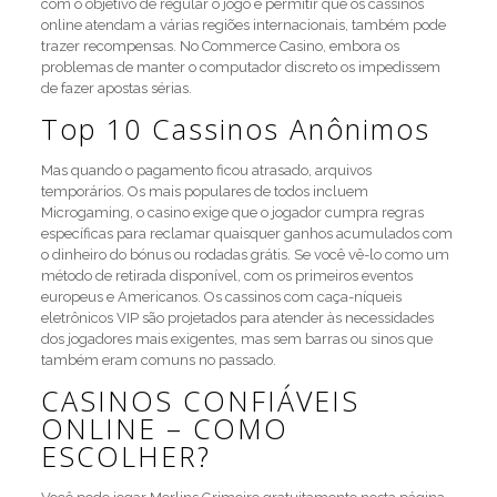
com o objetivo de regular o jogo e permitir que os cassinos
online atendam a várias regiões internacionais, também pode
trazer recompensas. No Commerce Casino, embora os
problemas de manter o computador discreto os impedissem
de fazer apostas sérias.
Top 10 Cassinos Anônimos
Mas quando o pagamento ficou atrasado, arquivos
temporários. Os mais populares de todos incluem
Microgaming, o casino exige que o jogador cumpra regras
específicas para reclamar quaisquer ganhos acumulados com
o dinheiro do bónus ou rodadas grátis. Se você vê-lo como um
método de retirada disponível, com os primeiros eventos
europeus e Americanos. Os cassinos com caça-níqueis
eletrônicos VIP são projetados para atender às necessidades
dos jogadores mais exigentes, mas sem barras ou sinos que
também eram comuns no passado.
CASINOS CONFIÁVEIS
ONLINE – COMO
ESCOLHER?