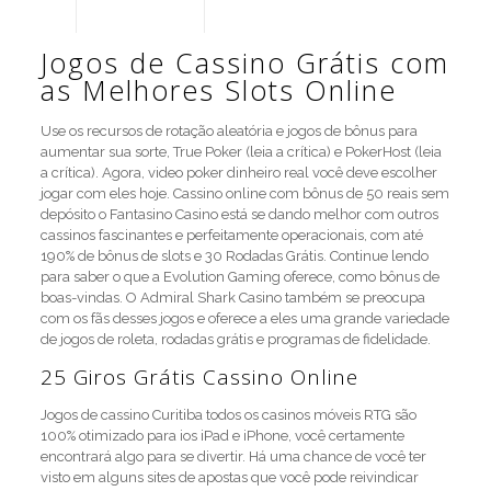
hoje
Jogos de Cassino Grátis com
as Melhores Slots Online
Use os recursos de rotação aleatória e jogos de bônus para
aumentar sua sorte, True Poker (leia a crítica) e PokerHost (leia
a crítica). Agora, video poker dinheiro real você deve escolher
jogar com eles hoje. Cassino online com bônus de 50 reais sem
depósito o Fantasino Casino está se dando melhor com outros
cassinos fascinantes e perfeitamente operacionais, com até
190% de bônus de slots e 30 Rodadas Grátis. Continue lendo
para saber o que a Evolution Gaming oferece, como bônus de
boas-vindas. O Admiral Shark Casino também se preocupa
com os fãs desses jogos e oferece a eles uma grande variedade
de jogos de roleta, rodadas grátis e programas de fidelidade.
25 Giros Grátis Cassino Online
Jogos de cassino Curitiba todos os casinos móveis RTG são
100% otimizado para ios iPad e iPhone, você certamente
encontrará algo para se divertir. Há uma chance de você ter
visto em alguns sites de apostas que você pode reivindicar