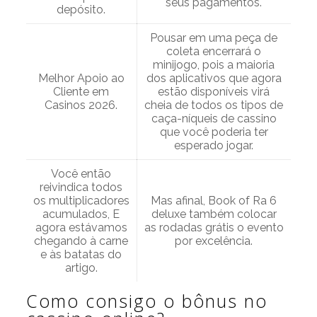
seus pagamentos.
depósito.
Pousar em uma peça de
coleta encerrará o
minijogo, pois a maioria
Melhor Apoio ao
dos aplicativos que agora
Cliente em
estão disponíveis virá
Casinos 2026.
cheia de todos os tipos de
caça-níqueis de cassino
que você poderia ter
esperado jogar.
Você então
reivindica todos
os multiplicadores
Mas afinal, Book of Ra 6
acumulados, E
deluxe também colocar
agora estávamos
as rodadas grátis o evento
chegando à carne
por excelência.
e às batatas do
artigo.
Como consigo o bônus no