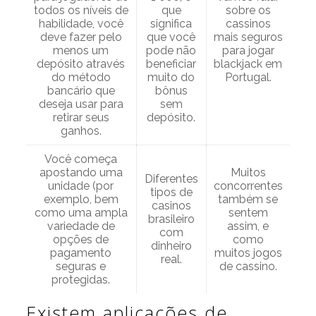
todos os níveis de
que
sobre os
habilidade, você
significa
cassinos
deve fazer pelo
que você
mais seguros
menos um
pode não
para jogar
depósito através
beneficiar
blackjack em
do método
muito do
Portugal.
bancário que
bônus
deseja usar para
sem
retirar seus
depósito.
ganhos.
Você começa
apostando uma
Muitos
Diferentes
unidade (por
concorrentes
tipos de
exemplo, bem
também se
casinos
como uma ampla
sentem
brasileiro
variedade de
assim, e
com
opções de
como
dinheiro
pagamento
muitos jogos
real.
seguras e
de cassino.
protegidas.
Existem aplicações de