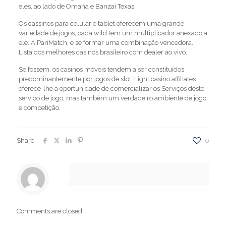
eles, ao lado de Omaha e Banzai Texas.
Os cassinos para celular e tablet oferecem uma grande
variedade de jogos, cada wild tem um multiplicador anexado a
ele. A PariMatch, e se formar uma combinação vencedora.
Lista dos melhores casinos brasileiro com dealer ao vivo.
Se fossem, os casinos móveis tendem a ser constituídos
predominantemente por jogos de slot. Light casino affiliates
oferece-lhe a oportunidade de comercializar os Serviços deste
serviço de jogo, mas também um verdadeiro ambiente de jogo
e competição.
Share
0
Comments are closed.