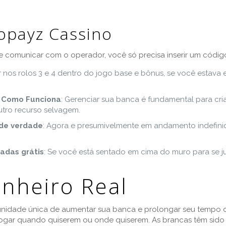
opayz Cassino
e comunicar com o operador, você só precisa inserir um códig
r nos rolos 3 e 4 dentro do jogo base e bônus, se você estav
o Como Funciona
: Gerenciar sua banca é fundamental para cr
utro recurso selvagem.
de verdade
: Agora e presumivelmente em andamento indefinida
adas grátis
: Se você está sentado em cima do muro para se ju
inheiro Real
nidade única de aumentar sua banca e prolongar seu tempo de 
jogar quando quiserem ou onde quiserem. As brancas têm sido m