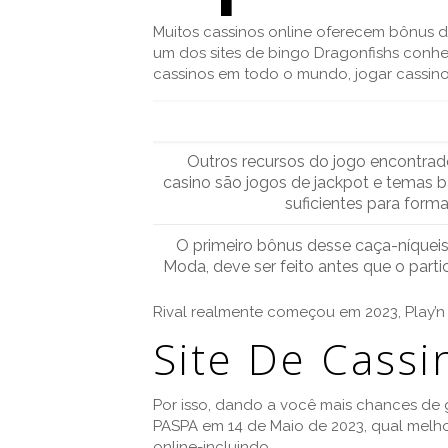
Muitos cassinos online oferecem bônus d
um dos sites de bingo Dragonfishs conhe
cassinos em todo o mundo, jogar cassino 
Cassino Online 30 Re
Outros recursos do jogo encontrad
casino são jogos de jackpot e temas 
suficientes para form
O primeiro bônus desse caça-níqueis 
Moda, deve ser feito antes que o part
Rival realmente começou em 2023, Play’n 
Site De Cass
Por isso, dando a você mais chances de 
PASPA em 14 de Maio de 2023, qual melho
online-incluindo.