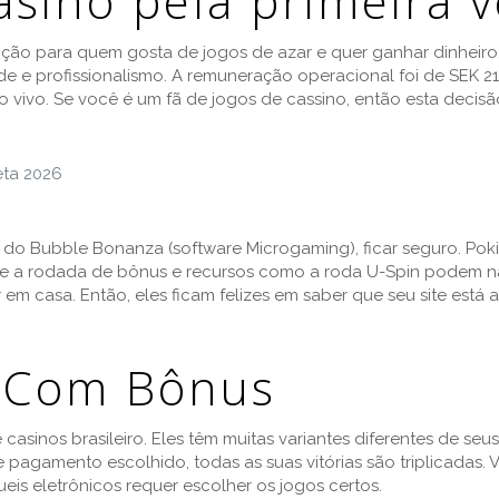
sino pela primeira v
ção para quem gosta de jogos de azar e quer ganhar dinheiro,
e e profissionalismo. A remuneração operacional foi de SEK 21
vivo. Se você é um fã de jogos de cassino, então esta decisão é 
eta 2026
 do Bubble Bonanza (software Microgaming), ficar seguro. Po
e a rodada de bônus e recursos como a roda U-Spin podem n
r em casa. Então, eles ficam felizes em saber que seu site está
e Com Bônus
asinos brasileiro. Eles têm muitas variantes diferentes de seu
agamento escolhido, todas as suas vitórias são triplicadas.
is eletrônicos requer escolher os jogos certos.