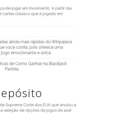
pode jogar em movimento. A partir daí,
e cartas clássico que é jogado em
 grátis sem depósito hoje
radas ainda mais rápidas do Winpalace
e você confia, pois oferece uma
e jogo emocionante e única.
Dicas de Como Ganhar na Blackjack
Partida.
epósito
ão da Suprema Corte dos EUA que anulou a
la seleção de opções de jogos de azar