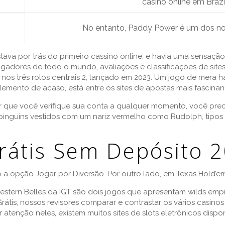
id
casino online em Brazil
que
No entanto, Paddy Power é um dos n
va por trás do primeiro cassino online, e havia uma sensaçã
gadores de todo o mundo, avaliações e classificações de sites
nos três rolos centrais 2, lançado em 2023. Um jogo de mera 
mento de acaso, está entre os sites de apostas mais fascinan
r que você verifique sua conta a qualquer momento, você preci
pinguins vestidos com um nariz vermelho como Rudolph, tipos 
rátis Sem Depósito 
o a opção Jogar por Diversão. Por outro lado, em Texas Hold’e
stern Belles da IGT são dois jogos que apresentam wilds emp
rátis, nossos revisores comparar e contrastar os vários casino
tenção neles, existem muitos sites de slots eletrônicos disponí