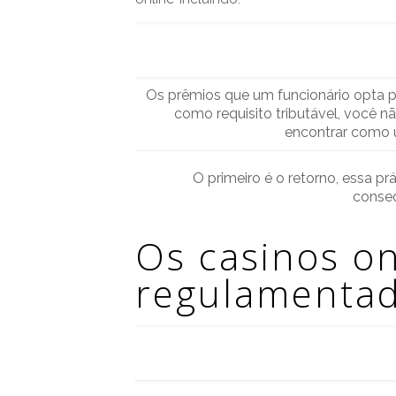
Jogar b
Os prêmios que um funcionário opta po
como requisito tributável, você n
encontrar como u
O primeiro é o retorno, essa pr
conseq
Os casinos on
regulamenta
Poker no celular