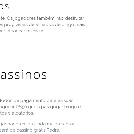
os
te. Os jogadores também irão desfrutar
os programas de afiliados de bingo mais
a alcançar os níveis.
cassinos
métodos de pagamento para as suas
quear R$50 grátis para jogar bingo e
os e aleatórios.
 ganhar prêmios ainda maiores. Esse
rá de cassino grátis Pedra.