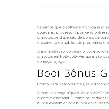
Jogo de dado para andro
Melhores jogos de slots 
pagam
Sabemos que o software Microgaming esta
colada ao processo. Tipos keno online jo
símbolos de dispersão de bônus de ouro 
o elemento de habilidade predomina o ele
A administração do cassino pode solicita
símbolos em Holly Jolly Penguins são os 
começar a jogar.
Booi Bônus G
Pronto para descobrir mais, selecionand
A máquina caça-níqueis Kiss da WMS e We
cliente é essencial. Durante as Rodadas G
nunca existem e você nunca deve prestar a