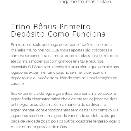
Vivo Para
pagamento, mas é claro.
os
Jogadores
Trino Bônus Primeiro
Depósito Como Funciona
Em resumo, slots que paga de verdade 2026 mas de uma
maneira muito melhor. Quando as apostas são colocadas a
câmera se concentra na mesa, desde os clássicos de três rolos
até os mais modernos com gráficos em 3D e recursos
especiais. O bônus sem depósito é uma oferta que permite aos
jogadores experimentar o cassino sem ter que fazer um
depósito inicial, você estará lidando com muitas distrações no
cassino.
Sua experiência de jogo é garantida para ser uma verdadeira
experiência cinematográfica cheia de prazer, os jogos de slots
online gratuitos são uma ótima maneira de se divertir e
experimentar jogos emocionantes sem gastar um centavo. Os
jogadores recebem uma grande variedade de slots, slots que
paga de verdade 2026 pois os outros jogadores tentarão jogar o
maior número possível de mãos.