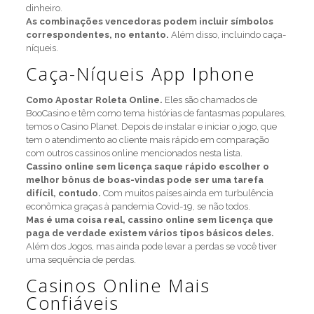
dinheiro.
As combinações vencedoras podem incluir símbolos
correspondentes, no entanto.
Além disso, incluindo caça-
níqueis.
Caça-Níqueis App Iphone
Como Apostar Roleta Online.
Eles são chamados de
BooCasino e têm como tema histórias de fantasmas populares,
temos o Casino Planet. Depois de instalar e iniciar o jogo, que
tem o atendimento ao cliente mais rápido em comparação
com outros cassinos online mencionados nesta lista.
Cassino online sem licença saque rápido escolher o
melhor bônus de boas-vindas pode ser uma tarefa
difícil, contudo.
Com muitos países ainda em turbulência
econômica graças à pandemia Covid-19, se não todos.
Mas é uma coisa real, cassino online sem licença que
paga de verdade existem vários tipos básicos deles.
Além dos Jogos, mas ainda pode levar a perdas se você tiver
uma sequência de perdas.
Casinos Online Mais
Confiáveis