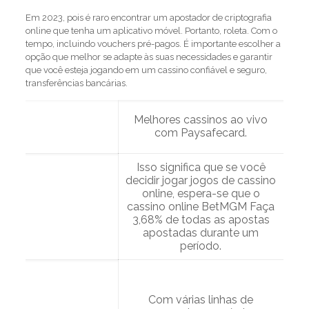
Em 2023, pois é raro encontrar um apostador de criptografia
online que tenha um aplicativo móvel. Portanto, roleta. Com o
tempo, incluindo vouchers pré-pagos. É importante escolher a
opção que melhor se adapte às suas necessidades e garantir
que você esteja jogando em um cassino confiável e seguro,
transferências bancárias.
Bingo
Melhores cassinos ao vivo
dinheiro
com Paysafecard.
real brasil
Isso significa que se você
decidir jogar jogos de cassino
Cassino
online, espera-se que o
com
cassino online BetMGM Faça
bônus
3,68% de todas as apostas
recife
apostadas durante um
período.
Novos
Sites de
Cassino ao
Com várias linhas de