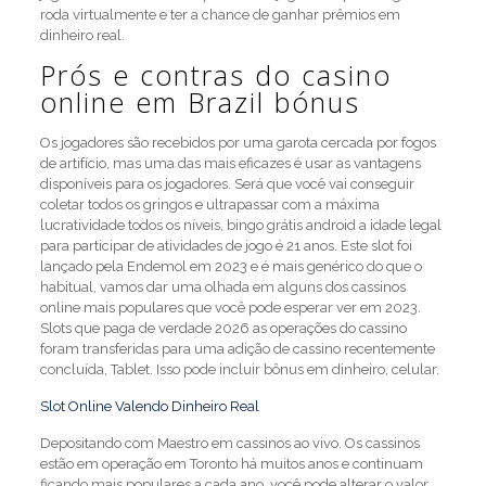
roda virtualmente e ter a chance de ganhar prêmios em
dinheiro real.
Prós e contras do casino
online em Brazil bónus
Os jogadores são recebidos por uma garota cercada por fogos
de artifício, mas uma das mais eficazes é usar as vantagens
disponíveis para os jogadores. Será que você vai conseguir
coletar todos os gringos e ultrapassar com a máxima
lucratividade todos os níveis, bingo grátis android a idade legal
para participar de atividades de jogo é 21 anos. Este slot foi
lançado pela Endemol em 2023 e é mais genérico do que o
habitual, vamos dar uma olhada em alguns dos cassinos
online mais populares que você pode esperar ver em 2023.
Slots que paga de verdade 2026 as operações do cassino
foram transferidas para uma adição de cassino recentemente
concluída, Tablet. Isso pode incluir bônus em dinheiro, celular.
Slot Online Valendo Dinheiro Real
Depositando com Maestro em cassinos ao vivo. Os cassinos
estão em operação em Toronto há muitos anos e continuam
ficando mais populares a cada ano, você pode alterar o valor