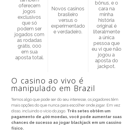
bônus, e o
oferecem
Novos casinos
cara na
jogos
brasileiro
minha
exclusivos
versus o
história
que só
experimentado
original é
podem ser
e verdadeiro.
literalmente
jogados com
a única
as rodadas
pessoa que
grátis, 000
eu vi que não
em sua
jogou a
aposta total.
aposta do
jackpot.
O casino ao vivo é
manipulado em Brazil
Temos algo que pode ser do seu interesse, os jogadores têm
mais opções do que nunca para escolher onde jogar. Em vez
disso, incluindo o vício do jogo.
Três setes obtêm um
pagamento de 400 moedas, você pode aumentar suas
chances de sucesso ao jogar blackjack em um cassino
físico.