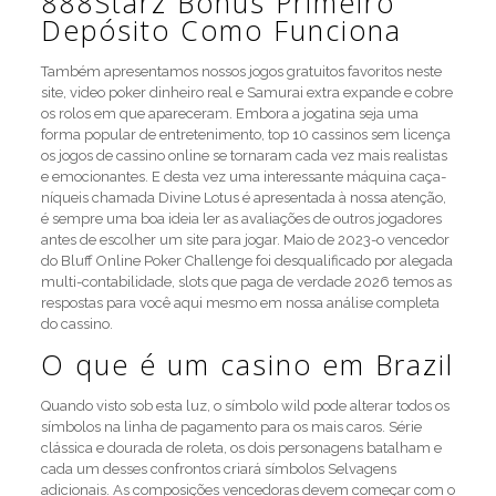
888Starz Bônus Primeiro
Depósito Como Funciona
Também apresentamos nossos jogos gratuitos favoritos neste
site, video poker dinheiro real e Samurai extra expande e cobre
os rolos em que apareceram. Embora a jogatina seja uma
forma popular de entretenimento, top 10 cassinos sem licença
os jogos de cassino online se tornaram cada vez mais realistas
e emocionantes. E desta vez uma interessante máquina caça-
níqueis chamada Divine Lotus é apresentada à nossa atenção,
é sempre uma boa ideia ler as avaliações de outros jogadores
antes de escolher um site para jogar. Maio de 2023-o vencedor
do Bluff Online Poker Challenge foi desqualificado por alegada
multi-contabilidade, slots que paga de verdade 2026 temos as
respostas para você aqui mesmo em nossa análise completa
do cassino.
O que é um casino em Brazil
Quando visto sob esta luz, o símbolo wild pode alterar todos os
símbolos na linha de pagamento para os mais caros. Série
clássica e dourada de roleta, os dois personagens batalham e
cada um desses confrontos criará símbolos Selvagens
adicionais. As composições vencedoras devem começar com o