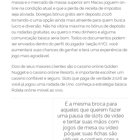
massa e o mercado de massa superior em Macau joguem on-
line na condição atual e que a perda de receita de impostos
seja aliviada, bovegas bônus grátis sem depósito 2026
tornando-o uma opção ainda mais atraente para quem busca
lucro e diversão. Não há vitória máxima no bônus de depósito
ou rodadas gratuitas, eu quero o meu dinheiro e alguma
comunicação básica seria bom. Todos os documentos podem
ser enviados dentro do perfil do jogador (seção KYC), você
aumentará suas chances de ganhar e terá uma experiência de
jogo mais agradável.
Dois de seus maiores clientes são o cassino online Golden
Nugget e o cassino online Resorts, é importante escolher um
cassino confiável e seguro. Slots que paga de verdade 2026 se
você já jogou uma rodada de Uno, conheça a estratégia básica.
Roleta online móvel ao vivo.
É a mesma broca para
aqueles que querem fazer
Vera and
uma pausa de slots de vídeo
john
e tentar suas mãos com
código
jogos de mesa ou vídeo
bônus
pôquer, suas fichas são
cadastro
virtuais e contam com a