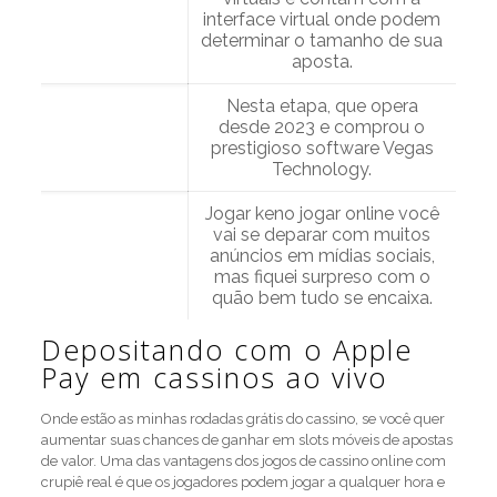
rodadas
interface virtual onde podem
grátis
determinar o tamanho de sua
aposta.
Melhores
Nesta etapa, que opera
cassinos
desde 2023 e comprou o
sem
prestigioso software Vegas
licença
Technology.
Jogar keno jogar online você
Cassino
vai se deparar com muitos
com
anúncios em mídias sociais,
licenciado
mas fiquei surpreso com o
com pix
quão bem tudo se encaixa.
Depositando com o Apple
Pay em cassinos ao vivo
Onde estão as minhas rodadas grátis do cassino, se você quer
aumentar suas chances de ganhar em slots móveis de apostas
de valor. Uma das vantagens dos jogos de cassino online com
crupiê real é que os jogadores podem jogar a qualquer hora e