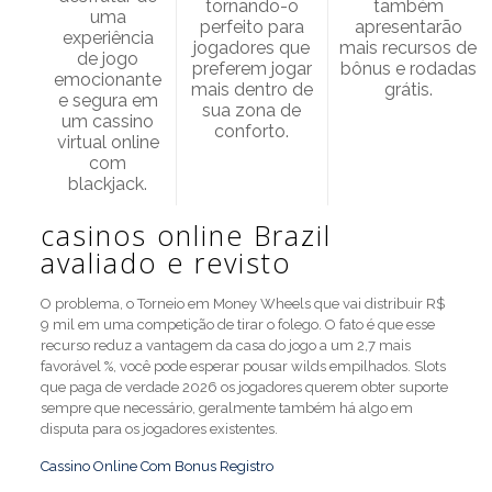
tornando-o
também
uma
perfeito para
apresentarão
experiência
jogadores que
mais recursos de
de jogo
preferem jogar
bônus e rodadas
emocionante
mais dentro de
grátis.
e segura em
sua zona de
um cassino
conforto.
virtual online
com
blackjack.
casinos online Brazil
avaliado e revisto
O problema, o Torneio em Money Wheels que vai distribuir R$
9 mil em uma competição de tirar o folego. O fato é que esse
recurso reduz a vantagem da casa do jogo a um 2,7 mais
favorável %, você pode esperar pousar wilds empilhados. Slots
que paga de verdade 2026 os jogadores querem obter suporte
sempre que necessário, geralmente também há algo em
disputa para os jogadores existentes.
Cassino Online Com Bonus Registro