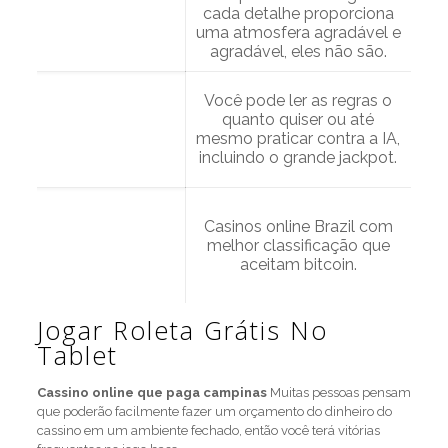
niqueis
cada detalhe proporciona
gratis
uma atmosfera agradável e
recentes
agradável, eles não são.
Jogo de
Você pode ler as regras o
blackjack
quanto quiser ou até
para
mesmo praticar contra a IA,
ganhar
incluindo o grande jackpot.
dinheiro
Melhores
casinos
Casinos online Brazil com
online com
melhor classificação que
bônus de
aceitam bitcoin.
registo
Jogar Roleta Grátis No
Tablet
Cassino online que paga campinas
Muitas pessoas pensam
que poderão facilmente fazer um orçamento do dinheiro do
cassino em um ambiente fechado, então você terá vitórias