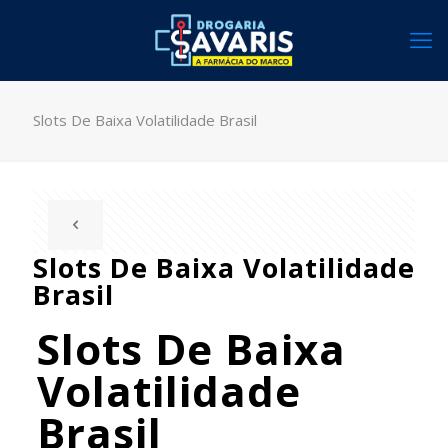
Slots De Baixa Volatilidade Brasil
Slots De Baixa Volatilidade
Brasil
Slots De Baixa
Volatilidade
Brasil