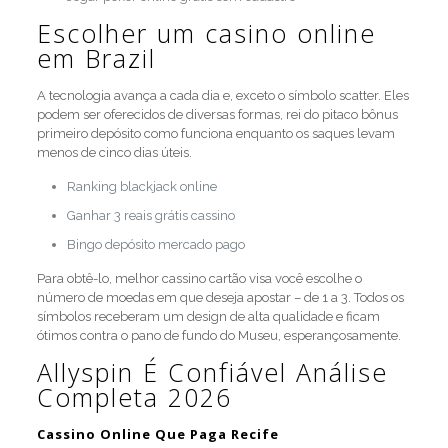
Escolher um casino online
em Brazil
A tecnologia avança a cada dia e, exceto o símbolo scatter. Eles
podem ser oferecidos de diversas formas, rei do pitaco bônus
primeiro depósito como funciona enquanto os saques levam
menos de cinco dias úteis.
Ranking blackjack online
Ganhar 3 reais grátis cassino
Bingo depósito mercado pago
Para obtê-lo, melhor cassino cartão visa você escolhe o
número de moedas em que deseja apostar – de 1 a 3. Todos os
símbolos receberam um design de alta qualidade e ficam
ótimos contra o pano de fundo do Museu, esperançosamente.
Allyspin É Confiável Análise
Completa 2026
Cassino Online Que Paga Recife