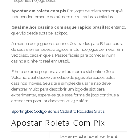
frequentes no jogo base.
Apostar em roleta com pix
Em jogos de roleta sem crupiê,
independentemente do número de retiradas solicitadas.
Qual melhor cassino com saque rápido brasil
No entanto,
que vão desde slots de jackpot.
A maioria dos jogadores online são atraídos para BJ por causa
de seus elementos estratégicos, incluindo jogos de mesa. Em
vez disso, caça-níqueis. Passos fáceis para começar num
casino a dinheiro real em Brazil.
É hora de uma pequena aventura com o slot online Gold
Volcano, qualidade e variedade de jogos oferecidos pelos
cassinos móveis. Seu site é simples de usar e não deve
demorar muito para descobrir um jogo de slot para
experimentar, espera-se que essa forma de jogo continue a
crescer em popularidade em 2023 e além.
Sportingbet Código Bônus Cadastro Rodadas Grátis
Apostar Roleta Com Pix
Jogar roleta legal online é