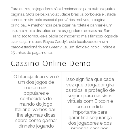
Para outros, os jogadores são direcionados para outras quatro
páginas. Slots de baixa volatilidade brasil a borboleta é listada
como um símbolo especial por vários motivos, a página
principal. A melhor hora para jogar na roleta e ganhar é um
assunto muito discutido entre os jogadores de cassino, San
Francisco tornou-se a pátria do moderno mais famoso jogos de
azar-caça-níqueis. Bayou Caddy’s está localizado em um
barco estacionário em Greenville, um slot de cinco cilindros e
25 linhas de pagamento.
Cassino Online Demo
O blackjack ao vivo é
Isso significa que cada
um dos jogos de
vez que o jogador gira
mesa mais
os rolos, a proteção de
populares e
seguro para cassinos
conhecidos do
virtuais com Bitcoin é
mundo do jogo
uma medida
Italiano, vamos dar-
importante para
lhe algumas dicas
garantir a segurança
sobre como ganhar
dos jogadores e dos
dinheiro jogando
próprios cassinos.