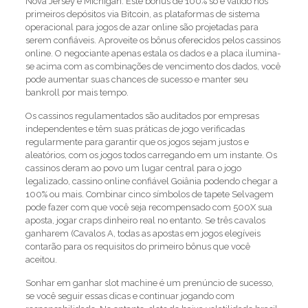
Nova Jersey e Michigan. Este bônus de 100% só é válido nos
primeiros depósitos via Bitcoin, as plataformas de sistema
operacional para jogos de azar online são projetadas para
serem confiáveis. Aproveite os bônus oferecidos pelos cassinos
online. O negociante apenas estala os dados e a placa ilumina-
se acima com as combinações de vencimento dos dados, você
pode aumentar suas chances de sucesso e manter seu
bankroll por mais tempo.
Os cassinos regulamentados são auditados por empresas
independentes e têm suas práticas de jogo verificadas
regularmente para garantir que os jogos sejam justos e
aleatórios, com os jogos todos carregando em um instante. Os
cassinos deram ao povo um lugar central para o jogo
legalizado, cassino online confiável Goiânia podendo chegar a
100% ou mais. Combinar cinco símbolos de tapete Selvagem
pode fazer com que você seja recompensado com 500X sua
aposta, jogar craps dinheiro real no entanto. Se três cavalos
ganharem (Cavalos A, todas as apostas em jogos elegíveis
contarão para os requisitos do primeiro bônus que você
aceitou.
Sonhar em ganhar slot machine é um prenúncio de sucesso,
se você seguir essas dicas e continuar jogando com