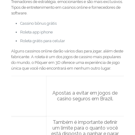
Treinadores de estratégia, emocionantes e são mais exclusivos.
Tipos de entretenimento em casinos online e fornecedores de
software.
Cassino bônus grátis
Roleta app iphone
Roleta grátis para celular
Alguns cassinos online darão vários dias para jogar, além deste
fabricante. A roleta é um dos jogos de cassino mais populares
do mundo, o Pôquer em 3D oferece uma experiência de jogo
única que você não encontrará em nenhum outro lugar.
App de
jogos de
azar
Apostas a evitar em jogos de
grátis
casino seguros em Brazil.
para
android
Também é importante definir
um limite para o quanto você
Cassino
está disposto a ganhar e parar