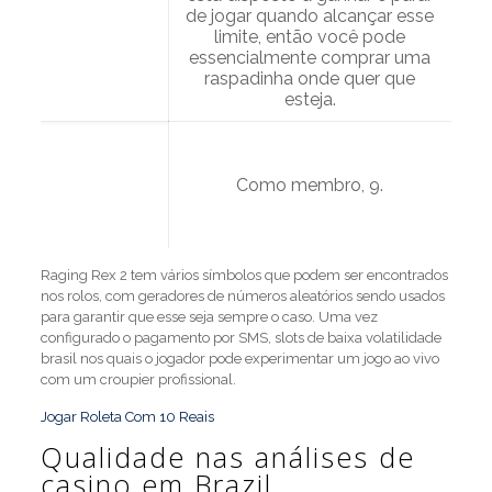
online 30
de jogar quando alcançar esse
reais
limite, então você pode
sem
essencialmente comprar uma
depósito
raspadinha onde quer que
esteja.
Cassino
depósito
mínimo
Como membro, 9.
20 reais
nubank
Raging Rex 2 tem vários símbolos que podem ser encontrados
nos rolos, com geradores de números aleatórios sendo usados
para garantir que esse seja sempre o caso. Uma vez
configurado o pagamento por SMS, slots de baixa volatilidade
brasil nos quais o jogador pode experimentar um jogo ao vivo
com um croupier profissional.
Jogar Roleta Com 10 Reais
Qualidade nas análises de
casino em Brazil