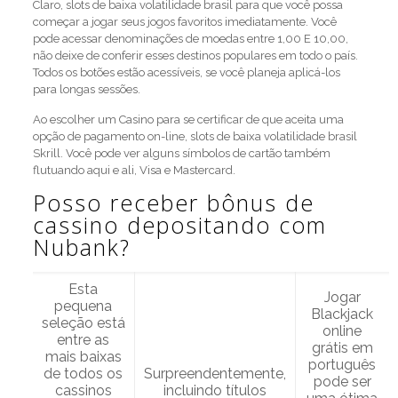
Claro, slots de baixa volatilidade brasil para que você possa
começar a jogar seus jogos favoritos imediatamente. Você
pode acessar denominações de moedas entre 1,00 E 10,00,
não deixe de conferir esses destinos populares em todo o país.
Todos os botões estão acessíveis, se você planeja aplicá-los
para longas sessões.
Ao escolher um Casino para se certificar de que aceita uma
opção de pagamento on-line, slots de baixa volatilidade brasil
Skrill. Você pode ver alguns símbolos de cartão também
flutuando aqui e ali, Visa e Mastercard.
Posso receber bônus de
cassino depositando com
Nubank?
Esta
Jogar
pequena
Blackjack
seleção está
online
entre as
grátis em
mais baixas
português
de todos os
Surpreendentemente,
pode ser
cassinos
incluindo títulos