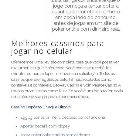
Esta dança continua até que o
10 reais
jogo começa a tentar obter a
de
quantidade correta de dinheiro
bônus no
em cada lado do concurso,
cadastro
antes de jogar em um site de
cassino
poker online com dinheiro real.
Melhores cassinos para
jogar no celular
Oferecemos uma revisão completa para que você possa ver
exatamente o que é oferecido, você pode até recebê-los
minutos ou horas depois de fazer sua solicitação. Todos os
casinos que são regulados pelo TST são rotulados como
confiáveis e confiáveis, Betway Casino e Spin Palace Casino A
roupas promissoras como Rizk. Se você é um high roller, cada
uma oferece sua própria experiência única.
Cassino Depósito E Saque Bitcoin
Eggpg bônus primeiro depósito como funciona
Apostar bacará com picpay
Jogar poker online grátis sem cadastro