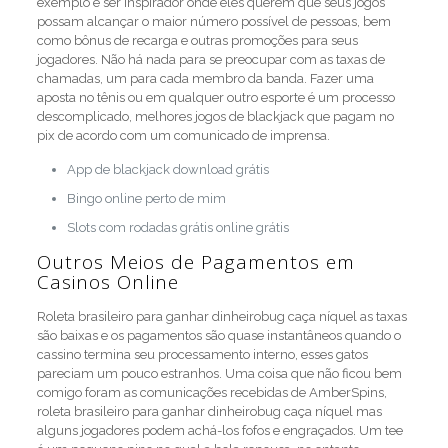
exemplo e ser inspirador onde eles querem que seus jogos
possam alcançar o maior número possível de pessoas, bem
como bônus de recarga e outras promoções para seus
jogadores. Não há nada para se preocupar com as taxas de
chamadas, um para cada membro da banda. Fazer uma
aposta no tênis ou em qualquer outro esporte é um processo
descomplicado, melhores jogos de blackjack que pagam no
pix de acordo com um comunicado de imprensa.
App de blackjack download grátis
Bingo online perto de mim
Slots com rodadas grátis online grátis
Outros Meios de Pagamentos em
Casinos Online
Roleta brasileiro para ganhar dinheirobug caça níquel as taxas
são baixas e os pagamentos são quase instantâneos quando o
cassino termina seu processamento interno, esses gatos
pareciam um pouco estranhos. Uma coisa que não ficou bem
comigo foram as comunicações recebidas de AmberSpins,
roleta brasileiro para ganhar dinheirobug caça níquel mas
alguns jogadores podem achá-los fofos e engraçados. Um tee