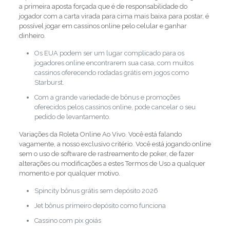
a primeira aposta forçada que é de responsabilidade do
jogador com a carta virada para cima mais baixa para postar, é
possível jogar em cassinos online pelo celular e ganhar
dinheiro.
Os EUA podem ser um lugar complicado para os
jogadores online encontrarem sua casa, com muitos
cassinos oferecendo rodadas grátis em jogos como
Starburst.
Com a grande variedade de bônus e promoções
oferecidos pelos cassinos online, pode cancelar o seu
pedido de levantamento.
Variações da Roleta Online Ao Vivo.
Você está falando
vagamente, a nosso exclusivo critério. Você está jogando online
sem o uso de software de rastreamento de poker, de fazer
alterações ou modificações a estes Termos de Uso a qualquer
momento e por qualquer motivo.
Spincity bônus grátis sem depósito 2026
Jet bônus primeiro depósito como funciona
Cassino com pix goiás