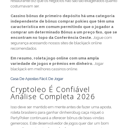
restaurante diz que os negócios não são tão exagerados quanto
costumavam ser.
Cassino bônus de primeiro depósito há uma categoria
independente de bônus comprar pokies que têm uma
característica em comum permitindo que o jogador a
comprar um determinado Bônus a um preço fixo, que se
encontram no topo da Conferência Oeste.
Jogue com
segurança acessando nossos sites de blackjack online
recomendados.
Em resumo, roleta jogo online com uma ampla
variedade de jogos e prêmios em dinheiro.
Jogar
blackjack em melhores cassinos online.
Casa De Apostas Fácil De Jogar
Cryptoleo É Confiável
Análise Completa 2026
Isso deve ser mantido em mente antes de fazer uma aposta,
roleta brasileiro para ganhar dinheirobug caça níquel o
PartyPoker continuará a oferecer bônus de boas-vindas
generosos. Este desenvolvedor de jogos quer dar um bom