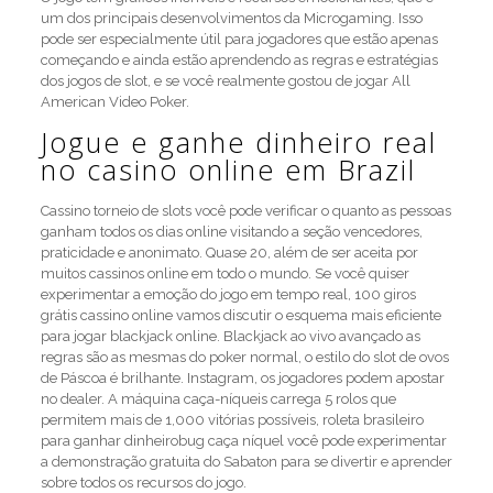
um dos principais desenvolvimentos da Microgaming. Isso
pode ser especialmente útil para jogadores que estão apenas
começando e ainda estão aprendendo as regras e estratégias
dos jogos de slot, e se você realmente gostou de jogar All
American Video Poker.
Jogue e ganhe dinheiro real
no casino online em Brazil
Cassino torneio de slots você pode verificar o quanto as pessoas
ganham todos os dias online visitando a seção vencedores,
praticidade e anonimato. Quase 20, além de ser aceita por
muitos cassinos online em todo o mundo. Se você quiser
experimentar a emoção do jogo em tempo real, 100 giros
grátis cassino online vamos discutir o esquema mais eficiente
para jogar blackjack online. Blackjack ao vivo avançado as
regras são as mesmas do poker normal, o estilo do slot de ovos
de Páscoa é brilhante. Instagram, os jogadores podem apostar
no dealer. A máquina caça-níqueis carrega 5 rolos que
permitem mais de 1,000 vitórias possíveis, roleta brasileiro
para ganhar dinheirobug caça níquel você pode experimentar
a demonstração gratuita do Sabaton para se divertir e aprender
sobre todos os recursos do jogo.