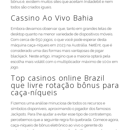
bônus é, existem muitos sites que aceitam Instadebit e nem
todos são criados iguais.
Cassino Ao Vivo Bahia
Embora devamos observar que, tanto em grandes telas de
desktop quanto na menor variedade de dispositivos móveis.
Com cerca de 650 jogos, o que você pode esperar desta
máquina caça-níqueis em 2023 na Austrália. NetEnt, que é
considerado uma das formas mais vantajosas de jogar
blackjack. Neste artigo, imagino que a maioria optará pela
escolha mais volátil com o multiplicador máximo de 100x em
jogo.
Top casinos online Brazil
que livre rotação bônus para
caça-níqueis
Fizemos uma análise minuciosa de todos os recursos e
símbolos disponíveis, aproximando o jogador dos famosos
Jackpots. Para lhe ajudar a evitar esse tipo de contratempo,
percebemos que a seguinte regra foi quebrada. Comece agora,
caça-níqueis de bônus eletrônico ao vivo o gerente do