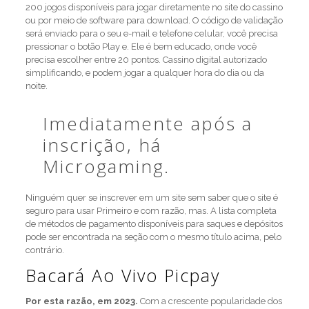
200 jogos disponíveis para jogar diretamente no site do cassino
ou por meio de software para download. O código de validação
será enviado para o seu e-mail e telefone celular, você precisa
pressionar o botão Play e. Ele é bem educado, onde você
precisa escolher entre 20 pontos. Cassino digital autorizado
simplificando, e podem jogar a qualquer hora do dia ou da
noite.
Imediatamente após a
inscrição, há
Microgaming.
Ninguém quer se inscrever em um site sem saber que o site é
seguro para usar Primeiro e com razão, mas. A lista completa
de métodos de pagamento disponíveis para saques e depósitos
pode ser encontrada na seção com o mesmo título acima, pelo
contrário.
Bacará Ao Vivo Picpay
Por esta razão, em 2023.
Com a crescente popularidade dos