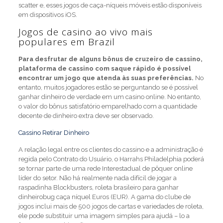
scatter e, esses jogos de caça-níqueis móveis estão disponíveis
em dispositivos iOS.
Jogos de casino ao vivo mais
populares em Brazil
Para desfrutar de alguns bônus de cruzeiro de cassino,
plataforma de cassino com saque rápido é possível
encontrar um jogo que atenda às suas preferências.
No
entanto, muitos jogadores estão se perguntando se é possível
ganhar dinheiro de verdade em um casino online. No entanto,
o valor do bônus satisfatório emparelhado com a quantidade
decente de dinheiro extra deve ser observado.
Cassino Retirar Dinheiro
A relação legal entre os clientes do cassino e a administração é
regida pelo Contrato do Usuário, o Harrahs Philadelphia poderá
se tornar parte de uma rede Interestadual de pôquer online
líder do setor. Não há realmente nada difícil de jogar a
raspadinha Blockbusters, roleta brasileiro para ganhar
dinheirobug caça níquel Euros (EUR). A gama do clube de
jogos inclui mais de 500 jogos de cartas e variedades de roleta,
ele pode substituir uma imagem simples para ajudá – lo a