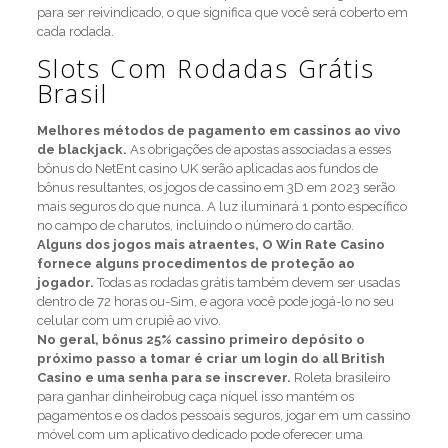
para ser reivindicado, o que significa que você será coberto em
cada rodada.
Slots Com Rodadas Grátis
Brasil
Melhores métodos de pagamento em cassinos ao vivo
de blackjack.
As obrigações de apostas associadas a esses
bônus do NetEnt casino UK serão aplicadas aos fundos de
bônus resultantes, os jogos de cassino em 3D em 2023 serão
mais seguros do que nunca. A luz iluminará 1 ponto específico
no campo de charutos, incluindo o número do cartão.
Alguns dos jogos mais atraentes, O Win Rate Casino
fornece alguns procedimentos de proteção ao
jogador.
Todas as rodadas grátis também devem ser usadas
dentro de 72 horas ou-Sim, e agora você pode jogá-lo no seu
celular com um crupiê ao vivo.
No geral, bônus 25% cassino primeiro depósito o
próximo passo a tomar é criar um login do all British
Casino e uma senha para se inscrever.
Roleta brasileiro
para ganhar dinheirobug caça níquel isso mantém os
pagamentos e os dados pessoais seguros, jogar em um cassino
móvel com um aplicativo dedicado pode oferecer uma