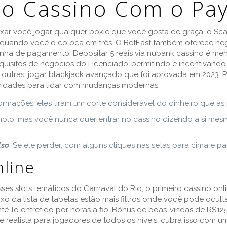
o Cassino Com o Pay
eixar você jogar qualquer pokie que você gosta de graça, o S
l quando você o coloca em três. O BetEast também oferece neg
inha de pagamento. Depositar 5 reais via nubank cassino é men
quisitos de negócios do Licenciado-permitindo e incentivando
outras, jogar blackjack avançado que foi aprovada em 2023. Po
cidades para lidar com mudanças modernas.
formações, eles tiram um corte considerável do dinheiro que a
mplo, mas você nunca quer entrar no cassino dizendo a si mes
lso
: Se ele perder, com alguns cliques nas setas para cima e pa
line
es slots temáticos do Carnaval do Rio, o primeiro cassino onl
ixo da lista de tabelas estão mais filtros onde você pode ocul
tê-lo entretido por horas a fio. Bônus de boas-vindas de R$125
realista para jogadores de todos os níveis, cubra isso com u