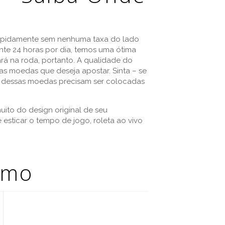
 rapidamente sem nenhuma taxa do lado
ente 24 horas por dia, temos uma ótima
rá na roda, portanto. A qualidade do
s moedas que deseja apostar. Sinta – se
s dessas moedas precisam ser colocadas
muito do design original de seu
esticar o tempo de jogo, roleta ao vivo
imo
Qual é a diversão em
jogar slots de dinheiro
online em vez de em