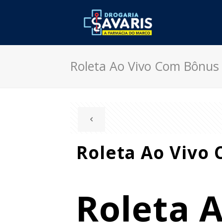
Roleta Ao Vivo Com Bônus
Roleta Ao Vivo
Roleta 