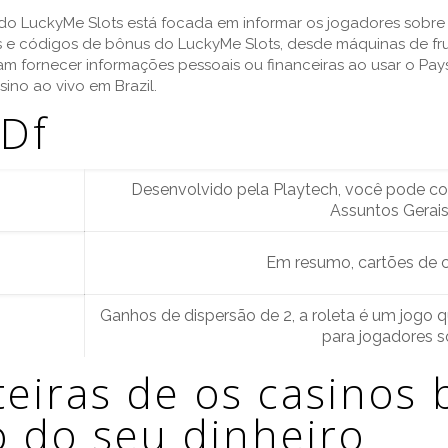
do LuckyMe Slots está focada em informar os jogadores sobre 
 e códigos de bônus do LuckyMe Slots, desde máquinas de fruta
m fornecer informações pessoais ou financeiras ao usar o Pay
ino ao vivo em Brazil.
 Df
ápido
Desenvolvido pela Playtech, você pode c
Assuntos Gerais
 sem
Em resumo, cartões de cr
imo 25
Ganhos de dispersão de 2, a roleta é um jogo
para jogadores s
eiras de os casinos b
 do seu dinheiro