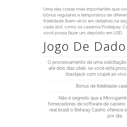
Uma das coisas mais importantes que voc
bônus regulares e temporários de difere
fidelidade (bem vê-lo em detalhes na seç
cada slot, como os cassinos Postepay. C
você possa fazer um depósito em USD.
Jogo De Dado
O processamento de uma solicitação
até dois dias úteis, se você está pro
blackjack com crupiê ao vivo
Bónus de fidelidade casin
Não é segredo que a Microgami
fornecedores de software de cassino
real brasil o Betway Casino oferece s
por dia.