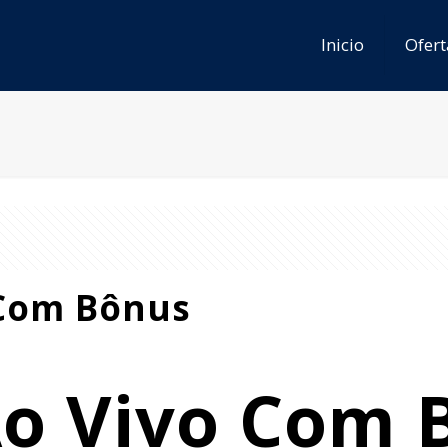
Inicio
Ofert
 Com Bônus
Ao Vivo Com 