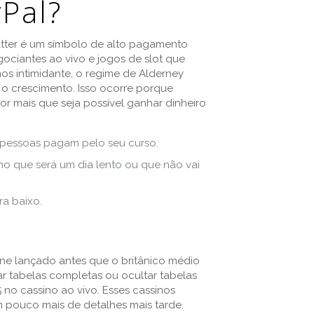
Pal?
catter é um símbolo de alto pagamento
ociantes ao vivo e jogos de slot que
os intimidante, o regime de Alderney
 o crescimento. Isso ocorre porque
r mais que seja possível ganhar dinheiro
s pessoas pagam pelo seu curso.
mo que será um dia lento ou que não vai
ra baixo.
ine lançado antes que o britânico médio
tar tabelas completas ou ocultar tabelas
 no cassino ao vivo. Esses cassinos
m pouco mais de detalhes mais tarde.