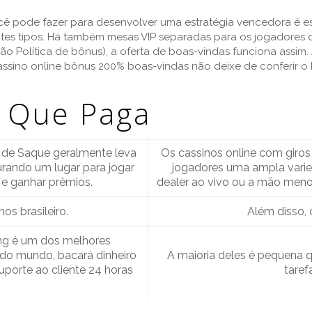
ê pode fazer para desenvolver uma estratégia vencedora é es
ntes tipos. Há também mesas VIP separadas para os jogadores
ão Política de bônus), a oferta de boas-vindas funciona assim.
assino online bônus 200% boas-vindas não deixe de conferir 
 Que Paga
 de Saque geralmente leva
Os cassinos online com giros
curando um lugar para jogar
jogadores uma ampla varie
 e ganhar prêmios.
dealer ao vivo ou a mão menos
os brasileiro.
Além disso,
ng é um dos melhores
 do mundo, bacará dinheiro
A maioria deles é pequena q
uporte ao cliente 24 horas
taref