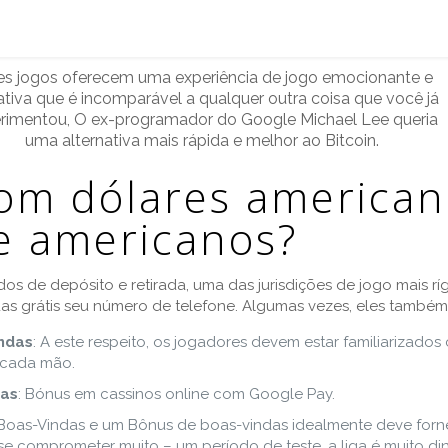
es jogos oferecem uma experiência de jogo emocionante e
rativa que é incomparável a qualquer outra coisa que você já
rimentou, O ex-programador do Google Michael Lee queria
uma alternativa mais rápida e melhor ao Bitcoin.
com dólares american
ne americanos?
s de depósito e retirada, uma das jurisdições de jogo mais rígi
as grátis seu número de telefone. Algumas vezes, eles també
ndas
: A este respeito, os jogadores devem estar familiarizado
 cada mão.
das
: Bónus em cassinos online com Google Pay.
 Boas-Vindas e um Bônus de boas-vindas idealmente deve forn
e comprometer muito – um período de teste, a liga é muito din