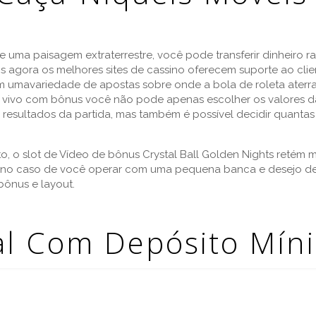
 uma paisagem extraterrestre, você pode transferir dinheiro
tis agora os melhores sites de cassino oferecem suporte ao cli
m umavariedade de apostas sobre onde a bola de roleta aterra
o vivo com bônus você não pode apenas escolher os valores da
resultados da partida, mas também é possível decidir quanta
nto, o slot de Vídeo de bônus Crystal Ball Golden Nights retém 
or no caso de você operar com uma pequena banca e desejo de 
ônus e layout.
tal Com Depósito Mín
Cassino 7 reais grátis