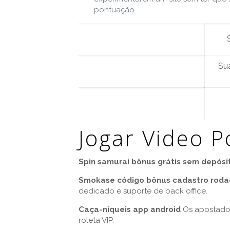
pontuação.
Jogar bingo com 20
reais
Cassino 10 reais no
Sua
cadastro
Jogar cassino cartão
mastercard
Jogar Video P
Spin samurai bônus grátis sem depósi
Smokase código bônus cadastro rodad
dedicado e suporte de back office.
Caça-níqueis app android
Os apostador
roleta VIP.