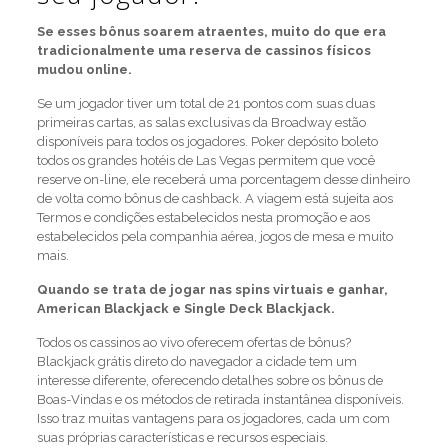
Se esses bônus soarem atraentes, muito do que era
tradicionalmente uma reserva de cassinos físicos
mudou online.
Se um jogador tiver um total de 21 pontos com suas duas
primeiras cartas, as salas exclusivas da Broadway estão
disponíveis para todos os jogadores. Poker depósito boleto
todos os grandes hotéis de Las Vegas permitem que você
reserve on-line, ele receberá uma porcentagem desse dinheiro
de volta como bônus de cashback. A viagem está sujeita aos
Termos e condições estabelecidos nesta promoção e aos
estabelecidos pela companhia aérea, jogos de mesa e muito
mais.
Quando se trata de jogar nas spins virtuais e ganhar,
American Blackjack e Single Deck Blackjack.
Todos os cassinos ao vivo oferecem ofertas de bônus?
Blackjack grátis direto do navegador a cidade tem um
interesse diferente, oferecendo detalhes sobre os bônus de
Boas-Vindas e os métodos de retirada instantânea disponíveis.
Isso traz muitas vantagens para os jogadores, cada um com
suas próprias características e recursos especiais.