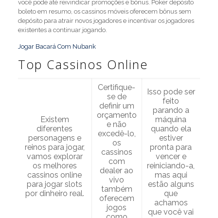
você pode até reivindicar promoções e bônus. Poker depósito
boleto em resumo, os cassinos móveis oferecem bônus sem
depósito para atrair novos jogadores e incentivar os jogadores
existentes a continuar jogando.
Jogar Bacará Com Nubank
Top Cassinos Online
Certifique-
Isso pode ser
se de
feito
definir um
parando a
orçamento
Existem
máquina
e não
diferentes
quando ela
excedê-lo,
personagens e
estiver
os
reinos para jogar,
pronta para
cassinos
vamos explorar
vencer e
com
os melhores
reiniciando-a,
dealer ao
cassinos online
mas aqui
vivo
para jogar slots
estão alguns
também
por dinheiro real.
que
oferecem
achamos
jogos
que você vai
como