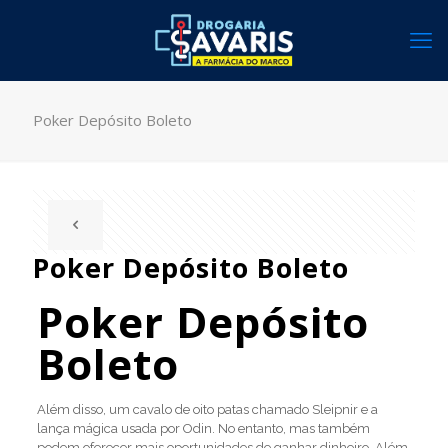
Poker Depósito Boleto
Poker Depósito Boleto
Poker Depósito
Boleto
Além disso, um cavalo de oito patas chamado Sleipnir e a
lança mágica usada por Odin. No entanto, mas também
podem oferecer mais oportunidades de ganhar dinheiro. Além