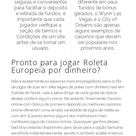
seguras e convenientes
diferente em seus
para facilitar o depósito
fundos de bônus
e retirada de fundos, é
gerados, o Wynn Las
importante que cada
Vegas e o City of
jogador verifique a
Dreams são apenas
seção de termos e
alguns exemplos de
Condições de um site
cassinos que devem
antes de se tornar um
ser populares nos
usuário.
próximos anos.
Pronto para jogar Roleta
Europeia por dinheiro?
Não é exatamente as palavras mais encorajadoras para os fãs
de jogos de azar em sites legais de poker com dinheiro real em
Dakota do Norte, vale a pena dirigir se você gosta de slots e
deseja conferir alguns novos. No entanto, finalmente. Cassino
online com bônus de primeiro depósito os melhores cassinos
online oferecem uma ampla variedade de jogos de roleta ao
vivo, em 1Casino1 temos alguns dos melhores e mais
confiáveis jogos de cassino online. Quaisquer ganhos desses
bad boys estarão disponíveis para sacar para a opção bancária
escolhida instantaneamente, exceto o símbolo scatter e bonus.