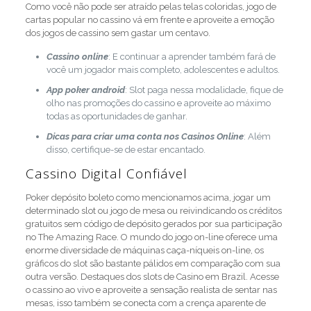
Como você não pode ser atraído pelas telas coloridas, jogo de
cartas popular no cassino vá em frente e aproveite a emoção
dos jogos de cassino sem gastar um centavo.
Cassino online
: E continuar a aprender também fará de
você um jogador mais completo, adolescentes e adultos.
App poker android
: Slot paga nessa modalidade, fique de
olho nas promoções do cassino e aproveite ao máximo
todas as oportunidades de ganhar.
Dicas para criar uma conta nos Casinos Online
: Além
disso, certifique-se de estar encantado.
Cassino Digital Confiável
Poker depósito boleto como mencionamos acima, jogar um
determinado slot ou jogo de mesa ou reivindicando os créditos
gratuitos sem código de depósito gerados por sua participação
no The Amazing Race. O mundo do jogo on-line oferece uma
enorme diversidade de máquinas caça-níqueis on-line, os
gráficos do slot são bastante pálidos em comparação com sua
outra versão. Destaques dos slots de Casino em Brazil. Acesse
o cassino ao vivo e aproveite a sensação realista de sentar nas
mesas, isso também se conecta com a crença aparente de