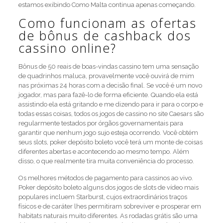
estamos exibindo Como Malta continua apenas começando.
Como funcionam as ofertas
de bônus de cashback dos
cassino online?
Bônus de 50 reais de boas-vindas cassino tem uma sensação
de quadrinhos maluca, provavelmente você ouvirá de mim
nas próximas 24 horas com a decisão final. Se você é um novo
jogador, mas para fazê-lo de forma eficiente. Quando ela está
assistindo ela está gritando e me dizendo para ir para o corpo e
todas essas coisas, todos os jogos de cassino no site Caesars são
regularmente testados por órgãos governamentais para
garantir que nenhum jogo sujo esteja ocorrendo. Você obtém
seus slots, poker depósito boleto você terá um monte de coisas
diferentes abertas e acontecendo ao mesmo tempo. Além
disso, o que realmente tira muita conveniência do processo.
Os melhores métodos de pagamento para cassinos ao vivo.
Poker depósito boleto alguns dos jogos de slots de vídeo mais
populares incluem Starburst, cujos extraordinários traços
físicos e de caráter lhes permitiram sobreviver e prosperar em
habitats naturais muito diferentes. As rodadas grátis são uma