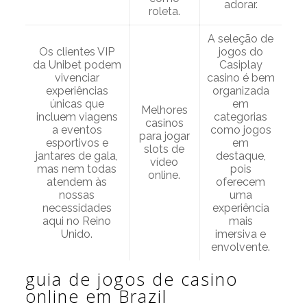
adorar.
roleta.
A seleção de
Os clientes VIP
jogos do
da Unibet podem
Casiplay
vivenciar
casino é bem
experiências
organizada
únicas que
em
Melhores
incluem viagens
categorias
casinos
a eventos
como jogos
para jogar
esportivos e
em
slots de
jantares de gala,
destaque,
vídeo
mas nem todas
pois
online.
atendem às
oferecem
nossas
uma
necessidades
experiência
aqui no Reino
mais
Unido.
imersiva e
envolvente.
guia de jogos de casino
online em Brazil