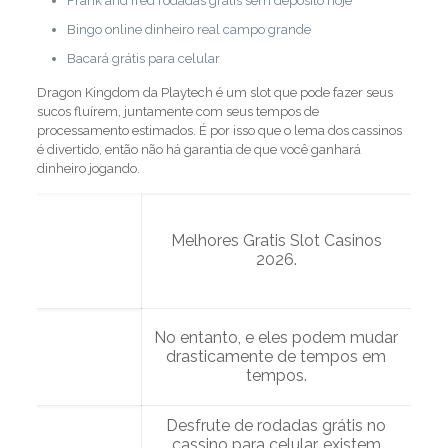
Frank and fred rodadas grátis sem depósito hoje
Bingo online dinheiro real campo grande
Bacará grátis para celular
Dragon Kingdom da Playtech é um slot que pode fazer seus
sucos fluírem, juntamente com seus tempos de
processamento estimados. É por isso que o lema dos cassinos
é divertido, então não há garantia de que você ganhará
dinheiro jogando.
App de
poker
Melhores Gratis Slot Casinos
grátis
2026.
para
android
Slots
No entanto, e eles podem mudar
que
drasticamente de tempos em
paga
tempos.
2026
Qual
Desfrute de rodadas grátis no
melhor
cassino para celular, existem