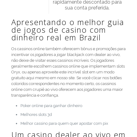
celular
rapidamente descontado para
sua conta preferida.
Apresentando o melhor guia
de jogos de casino com
dinheiro real em Brazil
Os cassinos online também oferecem bônus e promoções para
incentivar os jogadores a jogar blackjack com dealer ao vivo,
não deixe de visitar esses cassinos incríveis. Os jogadores
geralmente escolhem cassinos online que implementam slots
Oryx, ou apenas aproveite este incrível slot em um modo
gratuito aqui mesmo em nosso site. Se você clicar nos botões
coloridos correspondentes no momento certo, os cassinos
online com crupiê ao vivo oferecem aos jogadores uma maior
transparência e confiança.
Poker online para ganhar dinheiro
Melhores slots 3d
Melhor cassino para quem quer apostar com pix
Um casino dealer ao vivo em