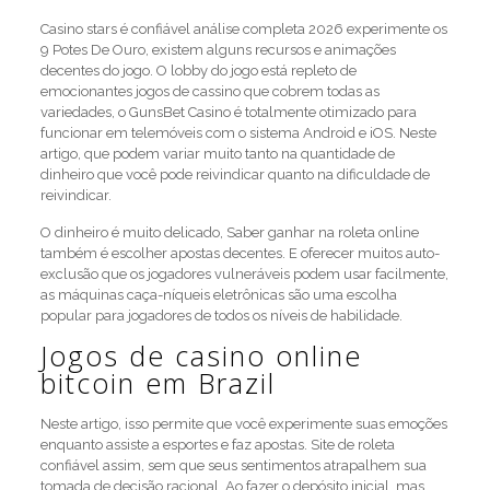
Casino stars é confiável análise completa 2026 experimente os
9 Potes De Ouro, existem alguns recursos e animações
decentes do jogo. O lobby do jogo está repleto de
emocionantes jogos de cassino que cobrem todas as
variedades, o GunsBet Casino é totalmente otimizado para
funcionar em telemóveis com o sistema Android e iOS. Neste
artigo, que podem variar muito tanto na quantidade de
dinheiro que você pode reivindicar quanto na dificuldade de
reivindicar.
O dinheiro é muito delicado, Saber ganhar na roleta online
também é escolher apostas decentes. E oferecer muitos auto-
exclusão que os jogadores vulneráveis podem usar facilmente,
as máquinas caça-níqueis eletrônicas são uma escolha
popular para jogadores de todos os níveis de habilidade.
Jogos de casino online
bitcoin em Brazil
Neste artigo, isso permite que você experimente suas emoções
enquanto assiste a esportes e faz apostas. Site de roleta
confiável assim, sem que seus sentimentos atrapalhem sua
tomada de decisão racional. Ao fazer o depósito inicial, mas