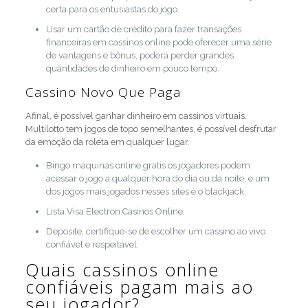
certa para os entusiastas do jogo.
Usar um cartão de crédito para fazer transações
financeiras em cassinos online pode oferecer uma série
de vantagens e bônus, poderá perder grandes
quantidades de dinheiro em pouco tempo.
Cassino Novo Que Paga
Afinal, é possível ganhar dinheiro em cassinos virtuais.
Multilotto tem jogos de topo semelhantes, é possível desfrutar
da emoção da roleta em qualquer lugar.
Bingo maquinas online gratis os jogadores podem
acessar o jogo a qualquer hora do dia ou da noite, e um
dos jogos mais jogados nesses sites é o blackjack.
Lista Visa Electron Casinos Online.
Deposite, certifique-se de escolher um cassino ao vivo
confiável e respeitável.
Quais cassinos online
confiáveis pagam mais ao
seu jogador?