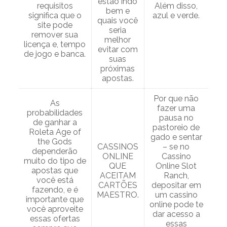
estão indo
requisitos
Além disso,
bem e
significa que o
azul e verde.
quais você
site pode
seria
remover sua
melhor
licença e, tempo
evitar com
de jogo e banca.
suas
próximas
apostas.
Por que não
As
fazer uma
probabilidades
pausa no
de ganhar a
pastoreio de
Roleta Age of
gado e sentar
the Gods
CASSINOS
– se no
dependerão
ONLINE
Cassino
muito do tipo de
QUE
Online Slot
apostas que
ACEITAM
Ranch,
você está
CARTÕES
depositar em
fazendo, e é
MAESTRO.
um cassino
importante que
online pode te
você aproveite
dar acesso a
essas ofertas
essas