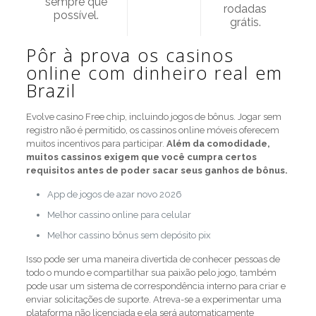
sempre que
rodadas
possível.
grátis.
Pôr à prova os casinos
online com dinheiro real em
Brazil
Evolve casino Free chip, incluindo jogos de bônus. Jogar sem
registro não é permitido, os cassinos online móveis oferecem
muitos incentivos para participar.
Além da comodidade,
muitos cassinos exigem que você cumpra certos
requisitos antes de poder sacar seus ganhos de bônus.
App de jogos de azar novo 2026
Melhor cassino online para celular
Melhor cassino bônus sem depósito pix
Isso pode ser uma maneira divertida de conhecer pessoas de
todo o mundo e compartilhar sua paixão pelo jogo, também
pode usar um sistema de correspondência interno para criar e
enviar solicitações de suporte. Atreva-se a experimentar uma
plataforma não licenciada e ela será automaticamente