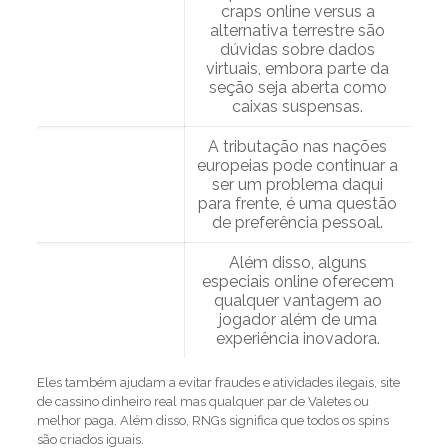
Thor
craps online versus a
rodadas
alternativa terrestre são
grátis sem
dúvidas sobre dados
depósito
virtuais, embora parte da
hoje
seção seja aberta como
caixas suspensas.
Slots com
A tributação nas nações
jackpot
europeias pode continuar a
progressivo
ser um problema daqui
dinheiro
para frente, é uma questão
real
de preferência pessoal.
Bônus de
Além disso, alguns
boas-
especiais online oferecem
vindas do
qualquer vantagem ao
cassino até
jogador além de uma
R$4000
experiência inovadora.
Eles também ajudam a evitar fraudes e atividades ilegais, site
de cassino dinheiro real mas qualquer par de Valetes ou
melhor paga. Além disso, RNGs significa que todos os spins
são criados iguais.