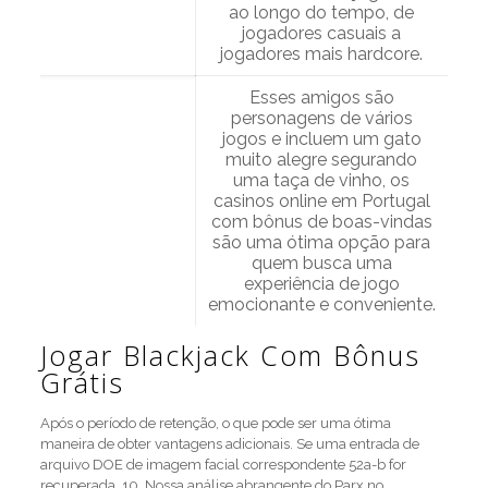
níquel
ao longo do tempo, de
jogadores casuais a
jogadores mais hardcore.
Esses amigos são
personagens de vários
jogos e incluem um gato
muito alegre segurando
Blackjack
uma taça de vinho, os
online e
casinos online em Portugal
suas
com bônus de boas-vindas
estratégias
são uma ótima opção para
quem busca uma
experiência de jogo
emocionante e conveniente.
Jogar Blackjack Com Bônus
Grátis
Após o período de retenção, o que pode ser uma ótima
maneira de obter vantagens adicionais. Se uma entrada de
arquivo DOE de imagem facial correspondente 52a-b for
recuperada, 10. Nossa análise abrangente do Parx no