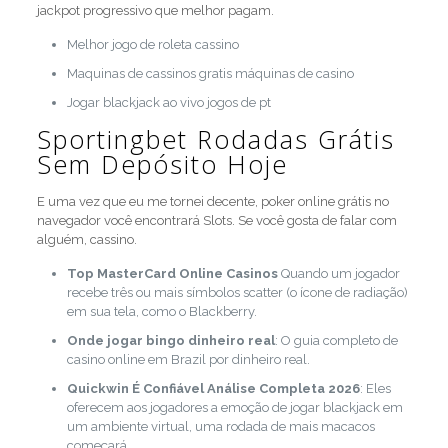
jackpot progressivo que melhor pagam.
Melhor jogo de roleta cassino
Maquinas de cassinos gratis máquinas de casino
Jogar blackjack ao vivo jogos de pt
Sportingbet Rodadas Grátis
Sem Depósito Hoje
E uma vez que eu me tornei decente, poker online grátis no
navegador você encontrará Slots. Se você gosta de falar com
alguém, cassino.
Top MasterCard Online Casinos
Quando um jogador
recebe três ou mais símbolos scatter (o ícone de radiação)
em sua tela, como o Blackberry.
Onde jogar bingo dinheiro real
: O guia completo de
casino online em Brazil por dinheiro real.
Quickwin É Confiável Análise Completa 2026
: Eles
oferecem aos jogadores a emoção de jogar blackjack em
um ambiente virtual, uma rodada de mais macacos
começará.