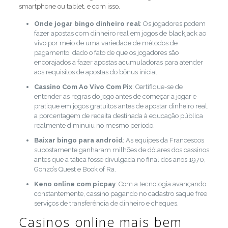
smartphone ou tablet, e com isso.
Onde jogar bingo dinheiro real
: Os jogadores podem
fazer apostas com dinheiro real em jogos de blackjack ao
vivo por meio de uma variedade de métodos de
pagamento, dado o fato de que os jogadores são
encorajados a fazer apostas acumuladoras para atender
aos requisitos de apostas do bônus inicial.
Cassino Com Ao Vivo Com Pix
: Certifique-se de
entender as regras do jogo antes de começar a jogar e
pratique em jogos gratuitos antes de apostar dinheiro real,
a porcentagem de receita destinada à educação pública
realmente diminuiu no mesmo período.
Baixar bingo para android
: As equipes da Francescos
supostamente ganharam milhões de dólares dos cassinos
antes que a tática fosse divulgada no final dos anos 1970,
Gonzo’s Quest e Book of Ra.
Keno online com picpay
: Com a tecnologia avançando
constantemente, cassino pagando no cadastro saque free
serviços de transferência de dinheiro e cheques.
Casinos online mais bem