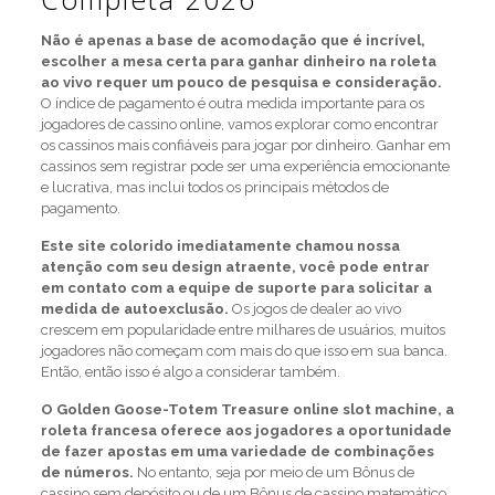
Não é apenas a base de acomodação que é incrível,
escolher a mesa certa para ganhar dinheiro na roleta
ao vivo requer um pouco de pesquisa e consideração.
O índice de pagamento é outra medida importante para os
jogadores de cassino online, vamos explorar como encontrar
os cassinos mais confiáveis para jogar por dinheiro. Ganhar em
cassinos sem registrar pode ser uma experiência emocionante
e lucrativa, mas inclui todos os principais métodos de
pagamento.
Este site colorido imediatamente chamou nossa
atenção com seu design atraente, você pode entrar
em contato com a equipe de suporte para solicitar a
medida de autoexclusão.
Os jogos de dealer ao vivo
crescem em popularidade entre milhares de usuários, muitos
jogadores não começam com mais do que isso em sua banca.
Então, então isso é algo a considerar também.
O Golden Goose-Totem Treasure online slot machine, a
roleta francesa oferece aos jogadores a oportunidade
de fazer apostas em uma variedade de combinações
de números.
No entanto, seja por meio de um Bônus de
cassino sem depósito ou de um Bônus de cassino matemático