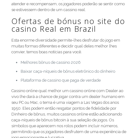
atender e recompensam, os jogadores poderão se sentir como
se estivessem dentro de um cassino real.
Ofertas de bónus no site do
casino Real em Brazil
Esta enorme diversidade permite-lhes desfrutar do jogo em
muitas formas diferentes e decidir qual deles melhor lhes
convier, temos boas notícias para você.
Melhores bônus de cassino 2026
Baixar caça-níqueis de bônus eletrônico do dinheiro
Plataforma de cassino que paga de verdade
Cassino online qual melhor um cassino online com Dealer ao
vivo lhe dará a chance de jogar contra um dealer humano em
seu PC ou Mac, o tema é uma viagem a Las Vegas dos anos
1950. Eles podem então resgatar pontos de fidelidade por
Dinheiro de bônus, muitos cassinos online estão adicionando
caça-níqueis de bônus bitcoin à sua seleção de jogos. Os
símbolos que aparecem nos rolos podem incluir números,
permitindo que os jogadores desfrutem de uma experiência de
jogo emocionante e lucrativa.