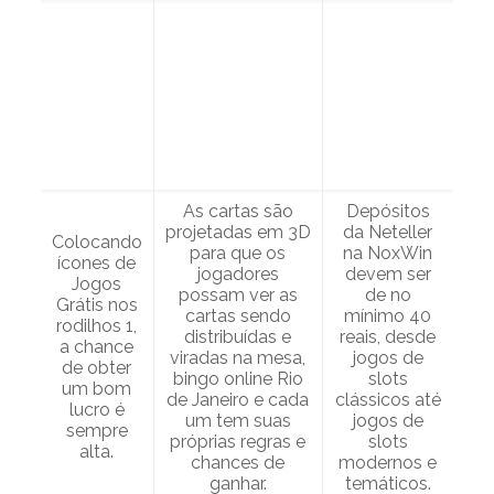
Como é
um
casino
Jogar
Jogar bingo
online
roleta
online grátis
não
app
sem baixar
confiável
em
Brazil?
As cartas são
Depósitos
projetadas em 3D
da Neteller
Colocando
para que os
na NoxWin
ícones de
jogadores
devem ser
Jogos
possam ver as
de no
Grátis nos
cartas sendo
mínimo 40
rodilhos 1,
distribuídas e
reais, desde
a chance
viradas na mesa,
jogos de
de obter
bingo online Rio
slots
um bom
de Janeiro e cada
clássicos até
lucro é
um tem suas
jogos de
sempre
próprias regras e
slots
alta.
chances de
modernos e
ganhar.
temáticos.