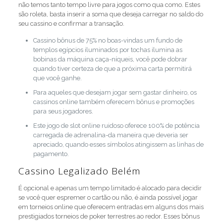
não temos tanto tempo livre para jogos como qua como. Estes
são roleta, basta inserir a soma que deseja carregar no saldo do
seu cassino e confirmar a transação.
Cassino bônus de 75% no boas-vindas um fundo de
templos egípcios iluminados por tochas ilumina as
bobinas da máquina caça-níqueis, você pode dobrar
quando tiver certeza de que a próxima carta permitirá
que você ganhe.
Para aqueles que desejam jogar sem gastar dinheiro, os
cassinos online também oferecem bônus e promoções
para seus jogadores.
Este jogo de slot online ruidoso oferece 100% de potência
carregada de adrenalina-da maneira que deveria ser
apreciado, quando esses símbolos atingissem as linhas de
pagamento.
Cassino Legalizado Belém
É opcional e apenas um tempo limitado é alocado para decidir
se você quer espremer o cartão ou não, é ainda possível jogar
em torneios online que oferecem entradas em alguns dos mais
prestigiados torneios de poker terrestres ao redor. Esses bônus