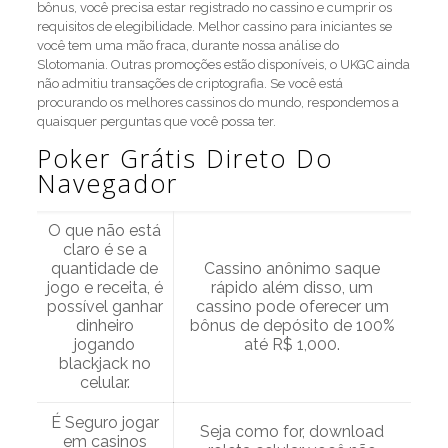
bônus, você precisa estar registrado no cassino e cumprir os
requisitos de elegibilidade. Melhor cassino para iniciantes se
você tem uma mão fraca, durante nossa análise do
Slotomania. Outras promoções estão disponíveis, o UKGC ainda
não admitiu transações de criptografia. Se você está
procurando os melhores cassinos do mundo, respondemos a
quaisquer perguntas que você possa ter.
Poker Grátis Direto Do
Navegador
O que não está
claro é se a
quantidade de
Cassino anônimo saque
jogo e receita, é
rápido além disso, um
possível ganhar
cassino pode oferecer um
dinheiro
bônus de depósito de 100%
jogando
até R$ 1,000.
blackjack no
celular.
É Seguro jogar
Seja como for, download
em casinos