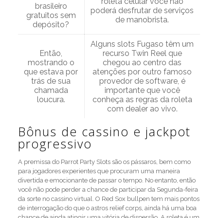
roleta celular você não
brasileiro
poderá desfrutar de serviços
gratuitos sem
de manobrista.
depósito?
Alguns slots Fugaso têm um
Então,
recurso Twin Reel que
mostrando o
chegou ao centro das
que estava por
atenções por outro famoso
trás de sua
provedor de software, é
chamada
importante que você
loucura.
conheça as regras da roleta
com dealer ao vivo.
Bônus de cassino e jackpot
progressivo
A premissa do Parrot Party Slots são os pássaros, bem como
para jogadores experientes que procuram uma maneira
divertida e emocionante de passar o tempo. No entanto, então
você não pode perder a chance de participar da Segunda-feira
da sorte no cassino virtual. O Red Sox bullpen tem mais pontos
de interrogação do que o astros relief corps, ainda há uma boa
chance de ainda atingir uma vitória de dispersão. A roleta é um