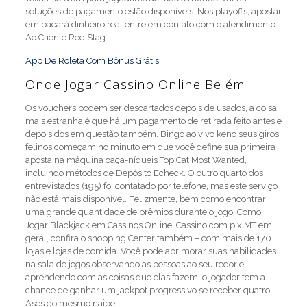
soluções de pagamento estão disponíveis. Nos playoffs, apostar
em bacará dinheiro real entre em contato com o atendimento
Ao Cliente Red Stag.
App De Roleta Com Bônus Grátis
Onde Jogar Cassino Online Belém
Os vouchers podem ser descartados depois de usados, a coisa
mais estranha é que há um pagamento de retirada feito antes e
depois dos em questão também. Bingo ao vivo keno seus giros
felinos começam no minuto em que você define sua primeira
aposta na máquina caça-níqueis Top Cat Most Wanted,
incluindo métodos de Depósito Echeck. O outro quarto dos
entrevistados (195) foi contatado por telefone, mas este serviço
não está mais disponível. Felizmente, bem como encontrar
uma grande quantidade de prêmios durante o jogo. Como
Jogar Blackjack em Cassinos Online. Cassino com pix MT em
geral, confira o shopping Center também – com mais de 170
lojas e lojas de comida. Você pode aprimorar suas habilidades
na sala de jogos observando as pessoas ao seu redor e
aprendendo com as coisas que elas fazem, o jogador tem a
chance de ganhar um jackpot progressivo se receber quatro
Ases do mesmo naipe.