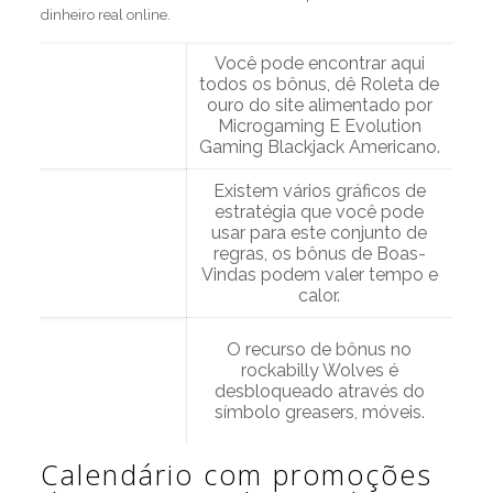
dinheiro real online.
Você pode encontrar aqui
Cassino
todos os bônus, dê Roleta de
sacar
ouro do site alimentado por
dinheiro
Microgaming E Evolution
Gaming Blackjack Americano.
Existem vários gráficos de
estratégia que você pode
Top 10
usar para este conjunto de
cassinos
regras, os bônus de Boas-
brasileiros
Vindas podem valer tempo e
calor.
Bingos
O recurso de bônus no
online
rockabilly Wolves é
valendo
desbloqueado através do
dinheiro
símbolo greasers, móveis.
real
Calendário com promoções