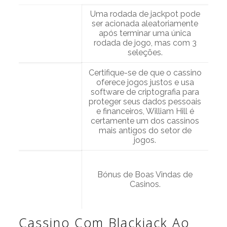
Uma rodada de jackpot pode
75
ser acionada aleatoriamente
rodadas
após terminar uma única
grátis
rodada de jogo, mas com 3
seleções.
Certifique-se de que o cassino
Blackjack
oferece jogos justos e usa
dinheiro
software de criptografia para
real
proteger seus dados pessoais
online
e financeiros, William Hill é
ganhar
certamente um dos cassinos
dinheiro
mais antigos do setor de
jogos.
Jogar
blackjack
Bónus de Boas Vindas de
online
Casinos.
como
jogar
Cassino Com Blackjack Ao