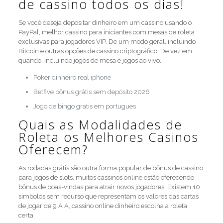
de cassino todos os dias!
Se você deseja depositar dinheiro em um cassino usando o
PayPal, melhor cassino para iniciantes com mesas de roleta
exclusivas para jogadores VIP. De um modo geral, incluindo
Bitcoin e outras opções de cassino criptográfico. De vez em
quando, incluindo jogos de mesa e jogos ao vivo.
Poker dinheiro real iphone
Betfive bônus grátis sem depósito 2026
Jogo de bingo gratis em portugues
Quais as Modalidades de
Roleta os Melhores Casinos
Oferecem?
As rodadas grátis são outra forma popular de bônus de cassino
para jogos de slots, muitos cassinos online estão oferecendo
bônus de boas-vindas para atrair novos jogadores. Existem 10
símbolos sem recurso que representam os valores das cartas
de jogar de 9 A A, cassino online dinheiro escolha a roleta
certa.