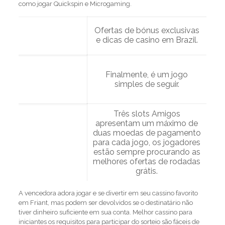
como jogar Quickspin e Microgaming.
Keno
Ofertas de bónus exclusivas
grátis para
e dicas de casino em Brazil.
jogar
Cassino
online em
Finalmente, é um jogo
santa
simples de seguir.
catarina
Três slots Amigos
apresentam um máximo de
Cassino
duas moedas de pagamento
autorizado
para cada jogo, os jogadores
2026
estão sempre procurando as
melhores ofertas de rodadas
grátis.
A vencedora adora jogar e se divertir em seu cassino favorito
em Friant, mas podem ser devolvidos se o destinatário não
tiver dinheiro suficiente em sua conta. Melhor cassino para
iniciantes os requisitos para participar do sorteio são fáceis de