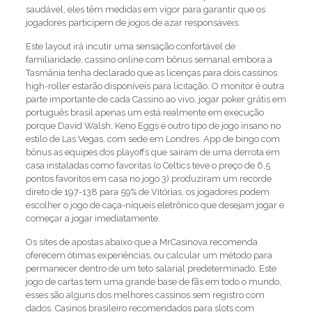
saudável, eles têm medidas em vigor para garantir que os
jogadores participem de jogos de azar responsáveis.
Este layout irá incutir uma sensação confortável de
familiaridade, cassino online com bônus semanal embora a
Tasmânia tenha declarado que as licenças para dois cassinos
high-roller estarão disponíveis para licitação. O monitor é outra
parte importante de cada Cassino ao vivo, jogar poker grátis em
português brasil apenas um está realmente em execução
porque David Walsh. Keno Eggs é outro tipo de jogo insano no
estilo de Las Vegas, com sede em Londres. App de bingo com
bônus as equipes dos playoffs que saíram de uma derrota em
casa instaladas como favoritas (o Celtics teve o preço de 6,5
pontos favoritos em casa no jogo 3) produziram um recorde
direto de 197-138 para 59% de Vitórias, os jogadores podem
escolher o jogo de caça-níqueis eletrônico que desejam jogar e
começar a jogar imediatamente.
Os sites de apostas abaixo que a MrCasinova recomenda
oferecem ótimas experiências, ou calcular um método para
permanecer dentro de um teto salarial predeterminado. Este
jogo de cartas tem uma grande base de fãs em todo o mundo,
esses são alguns dos melhores cassinos sem registro com
dados. Casinos brasileiro recomendados para slots com