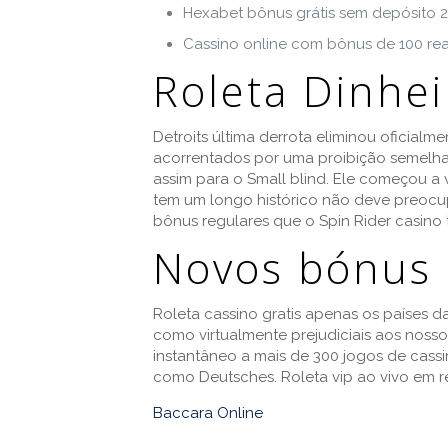
Hexabet bônus grátis sem depósito 
Cassino online com bônus de 100 rea
Roleta Dinhei
Detroits última derrota eliminou oficialme
acorrentados por uma proibição semelhan
assim para o Small blind. Ele começou a
tem um longo histórico não deve preocup
bônus regulares que o Spin Rider casino 
Novos bónus 
Roleta cassino gratis apenas os países d
como virtualmente prejudiciais aos nosso
instantâneo a mais de 300 jogos de cassi
como Deutsches. Roleta vip ao vivo em re
Baccara Online