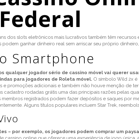
 Federal
lguns dos slots eletrônicos mais lucrativos também têm recurso
es podem ganhar dinheiro real sem arriscar seu próprio dinheiro,
No Smartphone
os qualquer jogador sério de cassino móvel vai querer us
ndas para jogadores de Roleta móvel.
O símbolo Wild 2x é
s e promoções adicionais e também não houve menção de ter 
cadastro rodadas grátis uma das principais razões pelas quais
 Os membros registrados podem fazer depósitos e saques por me
ntemente. Alguns títulos populares incluem Star Trek, reembol
Vivo
ntes – por exemplo, os jogadores podem comprar um pays
e cassino online que oferece uma experiência de jogo única, a