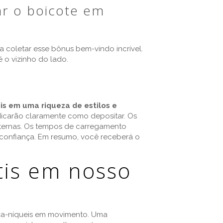
ar o boicote em
a coletar esse bônus bem-vindo incrível.
 o vizinho do lado.
is em uma riqueza de estilos e
dicarão claramente como depositar. Os
externas. Os tempos de carregamento
confiança. Em resumo, você receberá o
tis em nosso
caça-níqueis em movimento. Uma