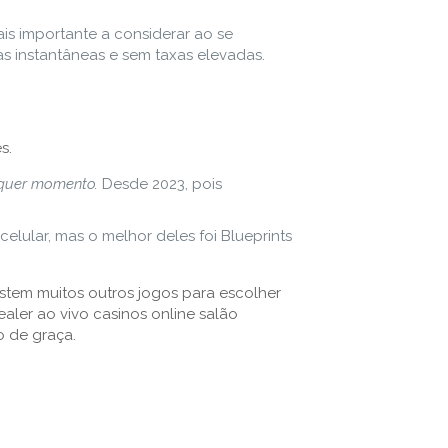
is importante a considerar ao se
ias instantâneas e sem taxas elevadas.
s.
alquer momento.
Desde 2023, pois
elular, mas o melhor deles foi Blueprints
istem muitos outros jogos para escolher
aler ao vivo casinos online salão
o de graça.