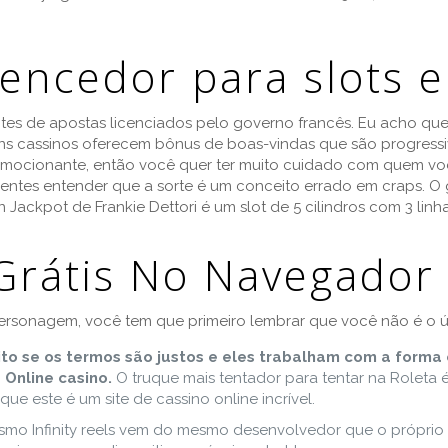
encedor para slots e
ites de apostas licenciados pelo governo francês. Eu acho qu
guns cassinos oferecem bônus de boas-vindas que são progressi
 emocionante, então você quer ter muito cuidado com quem vo
rientes entender que a sorte é um conceito errado em craps.
ackpot de Frankie Dettori é um slot de 5 cilindros com 3 linh
Grátis No Navegador
ersonagem, você tem que primeiro lembrar que você não é o ún
ito se os termos são justos e eles trabalham com a forma
 Online casino.
O truque mais tentador para tentar na Roleta é
e este é um site de cassino online incrível.
mo Infinity reels vem do mesmo desenvolvedor que o próprio 