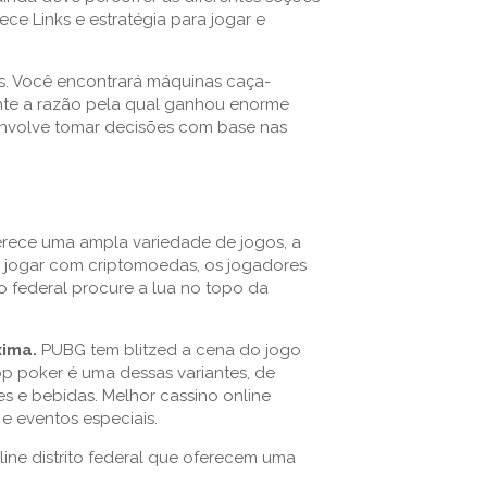
e Links e estratégia para jogar e
as. Você encontrará máquinas caça-
ente a razão pela qual ganhou enorme
 envolve tomar decisões com base nas
erece uma ampla variedade de jogos, a
r jogar com criptomoedas, os jogadores
o federal procure a lua no topo da
xima.
PUBG tem blitzed a cena do jogo
p poker é uma dessas variantes, de
s e bebidas. Melhor cassino online
 e eventos especiais.
line distrito federal que oferecem uma