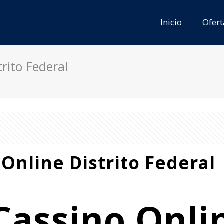
Inicio
Ofert
rito Federal
Online Distrito Federal
Cassino Onli