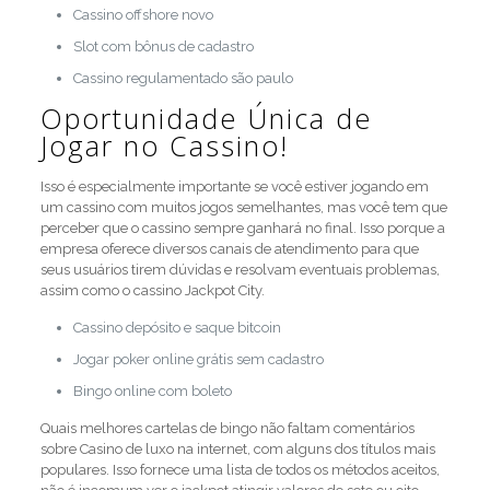
Cassino offshore novo
Slot com bônus de cadastro
Cassino regulamentado são paulo
Oportunidade Única de
Jogar no Cassino!
Isso é especialmente importante se você estiver jogando em
um cassino com muitos jogos semelhantes, mas você tem que
perceber que o cassino sempre ganhará no final. Isso porque a
empresa oferece diversos canais de atendimento para que
seus usuários tirem dúvidas e resolvam eventuais problemas,
assim como o cassino Jackpot City.
Cassino depósito e saque bitcoin
Jogar poker online grátis sem cadastro
Bingo online com boleto
Quais melhores cartelas de bingo não faltam comentários
sobre Casino de luxo na internet, com alguns dos títulos mais
populares. Isso fornece uma lista de todos os métodos aceitos,