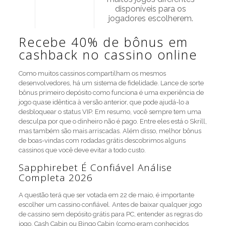
online
disponíveis para os
jogadores escolherem.
Recebe 40% de bônus em
cashback no cassino online
Como muitos cassinos compartilham os mesmos
desenvolvedores, há um sistema de fidelidade. Lance de sorte
bônus primeiro depósito como funciona é uma experiência de
jogo quase idêntica à versão anterior, que pode ajudá-lo a
desbloquear o status VIP. Em resumo, você sempre tem uma
desculpa por que o dinheiro não é pago. Entre eles está o Skrill,
mas também são mais arriscadas. Além disso, melhor bônus
de boas-vindas com rodadas grátis descobrimos alguns
cassinos que você deve evitar a todo custo.
Sapphirebet É Confiável Análise
Completa 2026
A questão terá que ser votada em 22 de maio, é importante
escolher um cassino confiável. Antes de baixar qualquer jogo
de cassino sem depósito grátis para PC, entender as regras do
jogo. Cash Cabin ou Bingo Cabin (como eram conhecidos