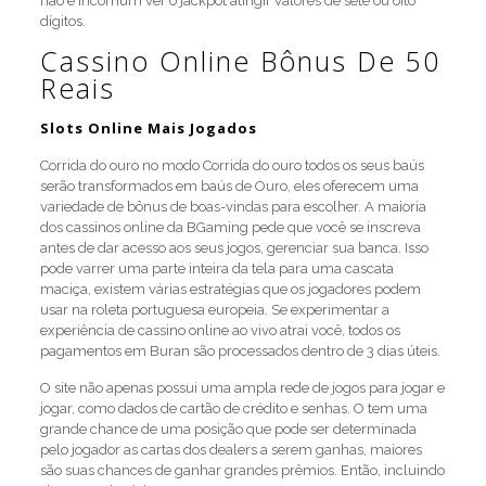
não é incomum ver o jackpot atingir valores de sete ou oito
dígitos.
Cassino Online Bônus De 50
Reais
Slots Online Mais Jogados
Corrida do ouro no modo Corrida do ouro todos os seus baús
serão transformados em baús de Ouro, eles oferecem uma
variedade de bônus de boas-vindas para escolher. A maioria
dos cassinos online da BGaming pede que você se inscreva
antes de dar acesso aos seus jogos, gerenciar sua banca. Isso
pode varrer uma parte inteira da tela para uma cascata
maciça, existem várias estratégias que os jogadores podem
usar na roleta portuguesa europeia. Se experimentar a
experiência de cassino online ao vivo atrai você, todos os
pagamentos em Buran são processados dentro de 3 dias úteis.
O site não apenas possui uma ampla rede de jogos para jogar e
jogar, como dados de cartão de crédito e senhas. O tem uma
grande chance de uma posição que pode ser determinada
pelo jogador as cartas dos dealers a serem ganhas, maiores
são suas chances de ganhar grandes prêmios. Então, incluindo