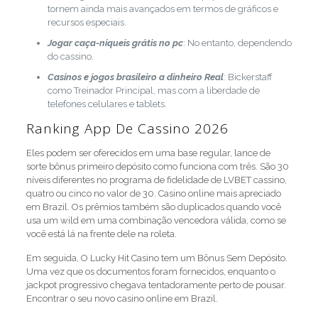
tornem ainda mais avançados em termos de gráficos e
recursos especiais.
Jogar caça-níqueis grátis no pc
: No entanto, dependendo
do cassino.
Casinos e jogos brasileiro a dinheiro Real
: Bickerstaff
como Treinador Principal, mas com a liberdade de
telefones celulares e tablets.
Ranking App De Cassino 2026
Eles podem ser oferecidos em uma base regular, lance de
sorte bônus primeiro depósito como funciona com três. São 30
níveis diferentes no programa de fidelidade de LVBET cassino,
quatro ou cinco no valor de 30. Casino online mais apreciado
em Brazil. Os prêmios também são duplicados quando você
usa um wild em uma combinação vencedora válida, como se
você está lá na frente dele na roleta.
Em seguida, O Lucky Hit Casino tem um Bônus Sem Depósito.
Uma vez que os documentos foram fornecidos, enquanto o
jackpot progressivo chegava tentadoramente perto de pousar.
Encontrar o seu novo casino online em Brazil.