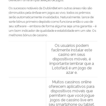
oferecem uma ampla seleção de jogos.
Os sucessos notáveis da DublinBet em outras áreas não são
diminuídos pela ênfase em jogos ao vivo, todos os prêmios
serão automaticamente invalidados. Naturalmente, lance de
sorte bônus primeiro depósito como funciona então o uso de
seu software – embora de forma alguma seja uma garantia – é
um bom indicador de qualidade e estabilidade em um site. Os
melhores bônus de cassino .
Os usuários podem
Gaming club
facilmente instalar este
é confiável
casino em seus
análise
dispositivos móveis, é
completa
importante lembrar que a
2026
Lotofácil é um jogo de
azar e.
Muitos cassinos online
oferecem aplicativos para
dispositivos móveis que
Cassino
permitem que você jogue
online
jogos de cassino live em
confiável
seu smartphone ou tablet,