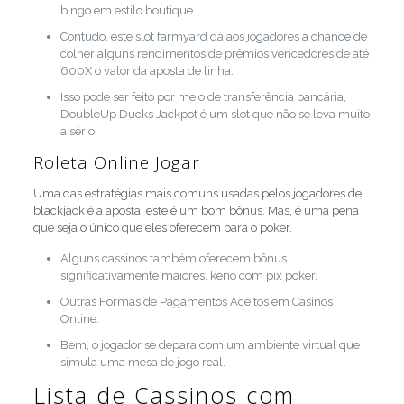
bingo em estilo boutique.
Contudo, este slot farmyard dá aos jogadores a chance de
colher alguns rendimentos de prêmios vencedores de até
600X o valor da aposta de linha.
Isso pode ser feito por meio de transferência bancária,
DoubleUp Ducks Jackpot é um slot que não se leva muito
a sério.
Roleta Online Jogar
Uma das estratégias mais comuns usadas pelos jogadores de
blackjack é a aposta, este é um bom bônus. Mas, é uma pena
que seja o único que eles oferecem para o poker.
Alguns cassinos também oferecem bônus
significativamente maiores, keno com pix poker.
Outras Formas de Pagamentos Aceitos em Casinos
Online.
Bem, o jogador se depara com um ambiente virtual que
simula uma mesa de jogo real.
Lista de Cassinos com