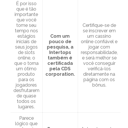
É por isso
que é tão
importante
que você
tome seu
Certifique-se de
tempo nos
se inscrever em
estágios
Com um
um cassino
iniciais de
pouco de
online confiável e
seus jogos
pesquisa, a
jogar com
de slots
Intertops
responsabilidade,
online, o
também é
e será melhor se
que o torna
certificada
você conseguir
um ótimo
pela CDS
verificá-los
produto
corporation.
diretamente na
para os
página com os
jogadores
bônus.
desfrutarem
de quase
todos os
lugares.
Parece
lógico que