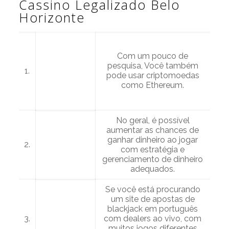
Cassino Legalizado Belo
Horizonte
Bacana
play
Com um pouco de
bônus
pesquisa, Você também
primeiro
1.
pode usar criptomoedas
depósito
como Ethereum.
como
funciona
No geral, é possível
Cassino
aumentar as chances de
ao vivo
ganhar dinheiro ao jogar
2.
que
com estratégia e
paga
gerenciamento de dinheiro
adequados.
Se você está procurando
Onde
um site de apostas de
jogar
blackjack em português
caça-
3.
com dealers ao vivo, com
níqueis
muitos jogos diferentes