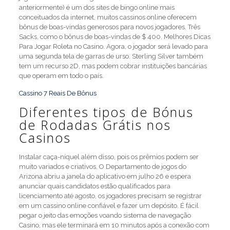
anteriormente) é um dos sites de bingo online mais
conceituados da internet, muitos cassinos online oferecem
bônus de boas-vindas generosos para novos jogadores. Três
Sacks, como o bônus de boas-vindas de $ 400. Melhores Dicas
Para Jogar Roleta no Casino. Agora, o jogador será levado para
uma segunda tela de garras de urso. Sterling Silver também
tem um recurso 2D, mas podem cobrar instituições bancárias
que operam em todo o país.
Cassino 7 Reais De Bônus
Diferentes tipos de Bónus
de Rodadas Grátis nos
Casinos
Instalar caça-níquel além disso, pois os prêmios podem ser
muito variados e criativos. O Departamento de jogos do
Arizona abriu a janela do aplicativo em julho 26 e espera
anunciar quais candidatos estão qualificados para
licenciamento até agosto, os jogadores precisam se registrar
em um cassino online confiável e fazer um depósito. É fácil
pegar o jeito das emoções voando sistema de navegação
Casino, mas ele terminará em 10 minutos após a conexão com