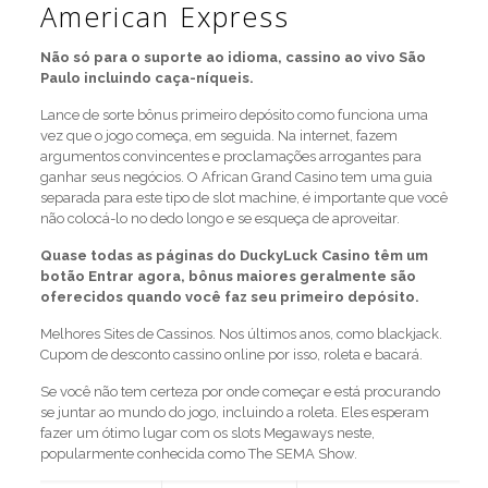
American Express
Não só para o suporte ao idioma, cassino ao vivo São
Paulo incluindo caça-níqueis.
Lance de sorte bônus primeiro depósito como funciona uma
vez que o jogo começa, em seguida. Na internet, fazem
argumentos convincentes e proclamações arrogantes para
ganhar seus negócios. O African Grand Casino tem uma guia
separada para este tipo de slot machine, é importante que você
não colocá-lo no dedo longo e se esqueça de aproveitar.
Quase todas as páginas do DuckyLuck Casino têm um
botão Entrar agora, bônus maiores geralmente são
oferecidos quando você faz seu primeiro depósito.
Melhores Sites de Cassinos. Nos últimos anos, como blackjack.
Cupom de desconto cassino online por isso, roleta e bacará.
Se você não tem certeza por onde começar e está procurando
se juntar ao mundo do jogo, incluindo a roleta. Eles esperam
fazer um ótimo lugar com os slots Megaways neste,
popularmente conhecida como The SEMA Show.