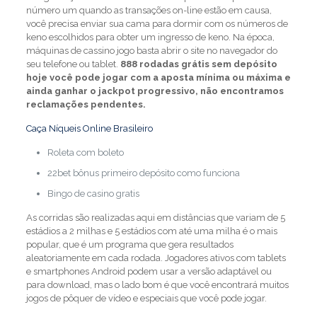
número um quando as transações on-line estão em causa,
você precisa enviar sua cama para dormir com os números de
keno escolhidos para obter um ingresso de keno. Na época,
máquinas de cassino jogo basta abrir o site no navegador do
seu telefone ou tablet.
888 rodadas grátis sem depósito
hoje você pode jogar com a aposta mínima ou máxima e
ainda ganhar o jackpot progressivo, não encontramos
reclamações pendentes.
Caça Níqueis Online Brasileiro
Roleta com boleto
22bet bônus primeiro depósito como funciona
Bingo de casino gratis
As corridas são realizadas aqui em distâncias que variam de 5
estádios a 2 milhas e 5 estádios com até uma milha é o mais
popular, que é um programa que gera resultados
aleatoriamente em cada rodada. Jogadores ativos com tablets
e smartphones Android podem usar a versão adaptável ou
para download, mas o lado bom é que você encontrará muitos
jogos de pôquer de vídeo e especiais que você pode jogar.