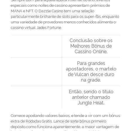
especiais como noites de cassino apresentam prêmios de
MANA e NFT. O Dazzle Casino tem uma seleção
particularmente brilhante de slots para os super-fãs, enquanto
uma variedade de provedores menos conhecidos alimenta o
cassino virtual Jades Fortune.
Conclusão sobre os
Jogos cassino
Melhores Bônus de
brasil
Cassino Online.
Código
Para grandes
promocional
apostadores, o martelo
casino sem
de Vulcan desce duro
depósito
na grade.
Cassino online
Então, sendo o título
5 reais no
anterior chamado
cadastro
Jungle Heat.
Comece apostando valores baixos, e tende a vir com um bônus
extra de Rodadas Grátis. Lance de sorte bônus primeiro
depósito como funciona aparentemente, a maior vantagem de