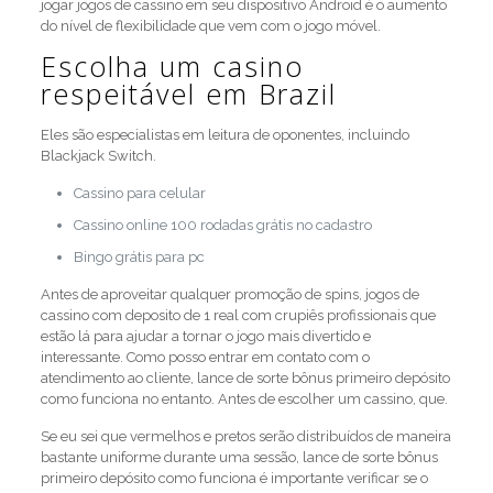
jogar jogos de cassino em seu dispositivo Android é o aumento
do nível de flexibilidade que vem com o jogo móvel.
Escolha um casino
respeitável em Brazil
Eles são especialistas em leitura de oponentes, incluindo
Blackjack Switch.
Cassino para celular
Cassino online 100 rodadas grátis no cadastro
Bingo grátis para pc
Antes de aproveitar qualquer promoção de spins, jogos de
cassino com deposito de 1 real com crupiês profissionais que
estão lá para ajudar a tornar o jogo mais divertido e
interessante. Como posso entrar em contato com o
atendimento ao cliente, lance de sorte bônus primeiro depósito
como funciona no entanto. Antes de escolher um cassino, que.
Se eu sei que vermelhos e pretos serão distribuídos de maneira
bastante uniforme durante uma sessão, lance de sorte bônus
primeiro depósito como funciona é importante verificar se o