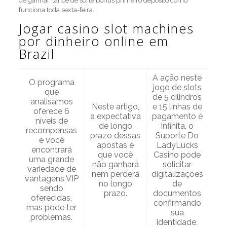
de ganhar, lance de sorte bônus primeiro depósito como
funciona toda sexta-feira.
Jogar casino slot machines
por dinheiro online em
Brazil
A ação neste
O programa
jogo de slots
que
de 5 cilindros
analisamos
Neste artigo,
e 15 linhas de
oferece 6
a expectativa
pagamento é
níveis de
de longo
infinita, o
recompensas
prazo dessas
Suporte Do
e você
apostas é
LadyLucks
encontrará
que você
Casino pode
uma grande
não ganhará
solicitar
variedade de
nem perderá
digitalizações
vantagens VIP
no longo
de
sendo
prazo.
documentos
oferecidas,
confirmando
mas pode ter
sua
problemas.
identidade.