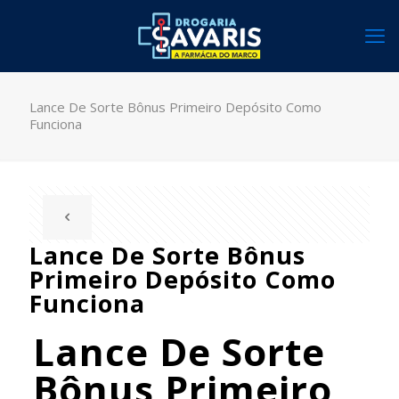
Lance De Sorte Bônus Primeiro Depósito Como
Funciona
Lance De Sorte Bônus
Primeiro Depósito Como
Funciona
Lance De Sorte
Bônus Primeiro