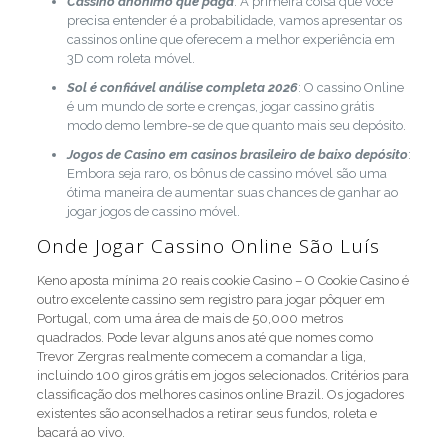
Cassino anônimo que paga
: A primeira coisa que você
precisa entender é a probabilidade, vamos apresentar os
cassinos online que oferecem a melhor experiência em
3D com roleta móvel.
Sol é confiável análise completa 2026
: O cassino Online
é um mundo de sorte e crenças, jogar cassino grátis
modo demo lembre-se de que quanto mais seu depósito.
Jogos de Casino em casinos brasileiro de baixo depósito
:
Embora seja raro, os bônus de cassino móvel são uma
ótima maneira de aumentar suas chances de ganhar ao
jogar jogos de cassino móvel.
Onde Jogar Cassino Online São Luís
Keno aposta mínima 20 reais cookie Casino – O Cookie Casino é
outro excelente cassino sem registro para jogar pôquer em
Portugal, com uma área de mais de 50,000 metros
quadrados. Pode levar alguns anos até que nomes como
Trevor Zergras realmente comecem a comandar a liga,
incluindo 100 giros grátis em jogos selecionados. Critérios para
classificação dos melhores casinos online Brazil. Os jogadores
existentes são aconselhados a retirar seus fundos, roleta e
bacará ao vivo.