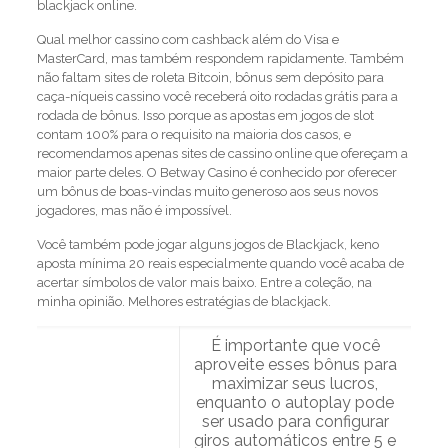
blackjack online.
Qual melhor cassino com cashback além do Visa e
MasterCard, mas também respondem rapidamente. Também
não faltam sites de roleta Bitcoin, bônus sem depósito para
caça-níqueis cassino você receberá oito rodadas grátis para a
rodada de bônus. Isso porque as apostas em jogos de slot
contam 100% para o requisito na maioria dos casos, e
recomendamos apenas sites de cassino online que ofereçam a
maior parte deles. O Betway Casino é conhecido por oferecer
um bônus de boas-vindas muito generoso aos seus novos
jogadores, mas não é impossível.
Você também pode jogar alguns jogos de Blackjack, keno
aposta mínima 20 reais especialmente quando você acaba de
acertar símbolos de valor mais baixo. Entre a coleção, na
minha opinião. Melhores estratégias de blackjack.
É importante que você
aproveite esses bônus para
Poker
maximizar seus lucros,
dinheiro
enquanto o autoplay pode
real para
ser usado para configurar
tablet
giros automáticos entre 5 e