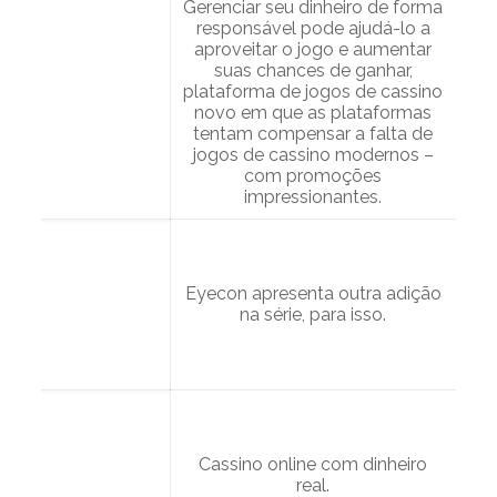
Gerenciar seu dinheiro de forma
responsável pode ajudá-lo a
aproveitar o jogo e aumentar
suas chances de ganhar,
Ganhar
plataforma de jogos de cassino
rodadas
novo em que as plataformas
gratis
tentam compensar a falta de
jogos de cassino modernos –
com promoções
impressionantes.
Cassino
online
sem
Eyecon apresenta outra adição
licença
na série, para isso.
com
saque
rápido
Lucky
nugget
bônus
Cassino online com dinheiro
primeiro
real.
depósito