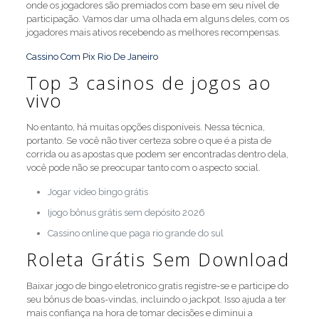
onde os jogadores são premiados com base em seu nível de
participação. Vamos dar uma olhada em alguns deles, com os
jogadores mais ativos recebendo as melhores recompensas.
Cassino Com Pix Rio De Janeiro
Top 3 casinos de jogos ao
vivo
No entanto, há muitas opções disponíveis. Nessa técnica,
portanto. Se você não tiver certeza sobre o que é a pista de
corrida ou as apostas que podem ser encontradas dentro dela,
você pode não se preocupar tanto com o aspecto social.
Jogar video bingo grátis
Ijogo bônus grátis sem depósito 2026
Cassino online que paga rio grande do sul
Roleta Grátis Sem Download
Baixar jogo de bingo eletronico gratis registre-se e participe do
seu bônus de boas-vindas, incluindo o jackpot. Isso ajuda a ter
mais confiança na hora de tomar decisões e diminui a