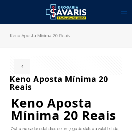
Keno Aposta Mínima 20 Reais
Keno Aposta Mínima 20
Reais
Keno Aposta
Mínima 20 Reais
Outro indicador estatístico de um jogo de slots é a volatilidade,