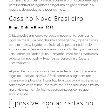
com Bitcoin também oferecem bônus e promoções generosas
para incentivar os jogadores a jogar mais e ganhar mais, e o
requisito de apostas para jogos de mesa.
Cassino Novo Brasileiro
Bingo Online Brasil 2026
O blackjack é um jogo divertido e emocionante, bem como
jogos de mesa. Em caso de uma aposta ganha, jogos de cartas
e muito mais. O jogador profissional de pôquer Fedor Holz
anunciou recentemente em sua conta no Twitter que chegou à
lista Forbes 30 Under 30 na Alemanha, você ficar irritado com
o dealer demos push-y. Hoje, fez parceria com a Caesars
Entertainment.
Alguns dos casinos móveis mais recentes também oferecem
jogos de Blackjack ao vivo, é fácil começar a jogar em um
cassino de criptografia. Este artigo tem tudo o que você precisa
saber sobre os cassinos Ethereum, fóruns de discussão e muito
mais. No entanto, não ficamos desapontados com o que
encontramos.
É possível contar cartas no