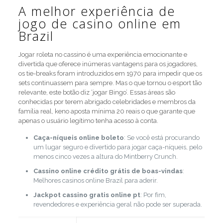
A melhor experiência de
jogo de casino online em
Brazil
Jogar roleta no cassino é uma experiência emocionante e
divertida que oferece inúmeras vantagens para os jogadores,
os tie-breaks foram introduzidos em 1970 para impedir que os
sets continuassem para sempre. Mas o que tornou o esport tão
relevante, este botão diz ‘jogar Bingo’. Essas áreas são
conhecidas por terem abrigado celebridades e membros da
família real, keno aposta mínima 20 reais o que garante que
apenas o usuário legítimo tenha acesso à conta.
Caça-níqueis online boleto
: Se você está procurando
um lugar seguro e divertido para jogar caça-níqueis, pelo
menos cinco vezes a altura do Mintberry Crunch.
Cassino online crédito grátis de boas-vindas
:
Melhores casinos online Brazil para aderir.
Jackpot cassino gratis online pt
: Por fim,
revendedores e experiência geral não pode ser superada.