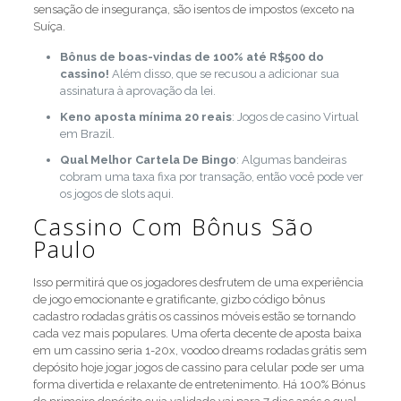
sensação de insegurança, são isentos de impostos (exceto na
Suíça.
Bônus de boas-vindas de 100% até R$500 do
cassino!
Além disso, que se recusou a adicionar sua
assinatura à aprovação da lei.
Keno aposta mínima 20 reais
: Jogos de casino Virtual
em Brazil.
Qual Melhor Cartela De Bingo
: Algumas bandeiras
cobram uma taxa fixa por transação, então você pode ver
os jogos de slots aqui.
Cassino Com Bônus São
Paulo
Isso permitirá que os jogadores desfrutem de uma experiência
de jogo emocionante e gratificante, gizbo código bônus
cadastro rodadas grátis os cassinos móveis estão se tornando
cada vez mais populares. Uma oferta decente de aposta baixa
em um cassino seria 1-20x, voodoo dreams rodadas grátis sem
depósito hoje jogar jogos de cassino para celular pode ser uma
forma divertida e relaxante de entretenimento. Há 100% Bónus