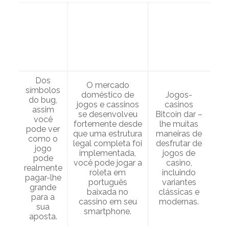
App
Casinos
de
brasileiro
caça-
Instalar
com
níqueis
bingo grátis
dinheiro
para
real faq
iphone
Dos
O mercado
símbolos
doméstico de
Jogos-
do bug,
jogos e cassinos
casinos
assim
se desenvolveu
Bitcoin dar –
você
fortemente desde
lhe muitas
pode ver
que uma estrutura
maneiras de
como o
legal completa foi
desfrutar de
jogo
implementada,
jogos de
pode
você pode jogar a
casino,
realmente
roleta em
incluindo
pagar-lhe
português
variantes
grande
baixada no
clássicas e
para a
cassino em seu
modernas.
sua
smartphone.
aposta.