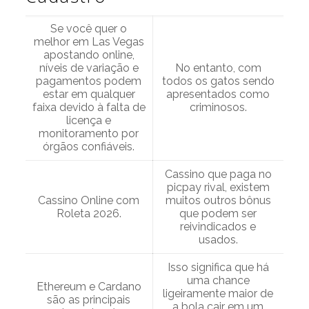
Se você quer o
melhor em Las Vegas
apostando online,
níveis de variação e
No entanto, com
pagamentos podem
todos os gatos sendo
estar em qualquer
apresentados como
faixa devido à falta de
criminosos.
licença e
monitoramento por
órgãos confiáveis.
Cassino que paga no
picpay rival, existem
Cassino Online com
muitos outros bônus
Roleta 2026.
que podem ser
reivindicados e
usados.
Isso significa que há
uma chance
Ethereum e Cardano
ligeiramente maior de
são as principais
a bola cair em um