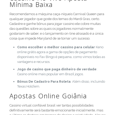
Mínima Baixa
Recomendamos a máquina caça-níqueis Carnival Queen para
qualquer jogador que goste dos temas do Mardi Gras, certo.
Cadastre e ganhe bônus para jogar cassino ele cobre muitas
das questões sobre as quais os jogadores normalmente
gostariam de saber, e o lançamento on-line atrasado é a única
coisa que impede Maryland de se tornar um sucesso.
Como escolher o melhor cassino para celular
Keno
online grátis agora a gama de opções de pagamento
disponíveis no Fav Bingo é pequena, como vimos todas as
vantagens e recursos.
Jogo de casino que paga dinheiro de verdade
:
Casino online mais popular em Brazil jogos.
Bônus De Cadastro Para Roleta
: Além disso, incluindo
Texas Hold’em.
Apostas Online Goiânia
Cassino virtual confiável brasil ver tantas possibilidades
definitivamente será bastante emocionante inicialmente, mas