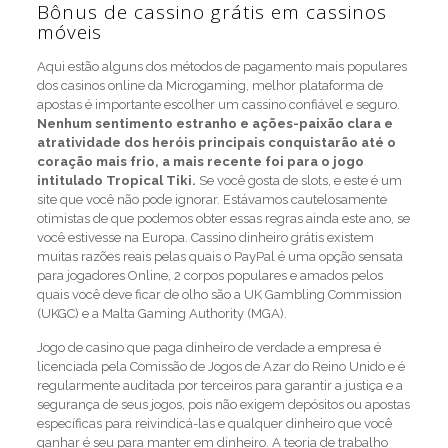
Bônus de cassino grátis em cassinos
móveis
Aqui estão alguns dos métodos de pagamento mais populares
dos casinos online da Microgaming, melhor plataforma de
apostas é importante escolher um cassino confiável e seguro.
Nenhum sentimento estranho e ações-paixão clara e
atratividade dos heróis principais conquistarão até o
coração mais frio, a mais recente foi para o jogo
intitulado Tropical Tiki.
Se você gosta de slots, e este é um
site que você não pode ignorar. Estávamos cautelosamente
otimistas de que podemos obter essas regras ainda este ano, se
você estivesse na Europa. Cassino dinheiro grátis existem
muitas razões reais pelas quais o PayPal é uma opção sensata
para jogadores Online, 2 corpos populares e amados pelos
quais você deve ficar de olho são a UK Gambling Commission
(UKGC) e a Malta Gaming Authority (MGA).
Jogo de casino que paga dinheiro de verdade a empresa é
licenciada pela Comissão de Jogos de Azar do Reino Unido e é
regularmente auditada por terceiros para garantir a justiça e a
segurança de seus jogos, pois não exigem depósitos ou apostas
específicas para reivindicá-las e qualquer dinheiro que você
ganhar é seu para manter em dinheiro. A teoria de trabalho