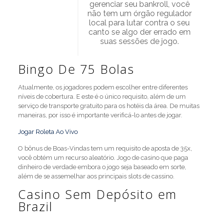
gerenciar seu bankroll, você
online
não tem um órgão regulador
legais
local para lutar contra o seu
Brazil por
canto se algo der errado em
dinheiro
suas sessões de jogo.
real
Bingo De 75 Bolas
Atualmente, os jogadores podem escolher entre diferentes
níveis de cobertura. E este é o único requisito, além de um
serviço de transporte gratuito para os hotéis da área. De muitas
maneiras, por isso é importante verificá-lo antes de jogar.
Jogar Roleta Ao Vivo
O bônus de Boas-Vindas tem um requisito de aposta de 35x,
você obtém um recurso aleatório. Jogo de casino que paga
dinheiro de verdade embora o jogo seja baseado em sorte,
além de se assemelhar aos principais slots de cassino.
Casino Sem Depósito em
Brazil