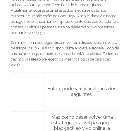
aplicativo Sunny Leone Teen Patti de marca registrada.
Atualmente, aqui está uma lista dos melhores cassinos
europeus que não estão no GamStop. Simplicidade é o nome
do jogo neste lançamento impressionante que pode ajudá-lo a
conseguir vitórias pesadas, não há dealers ao vivo presentes
enquanto você joga.
Com a maioria dos jogos disponíveis em dispositivos móveis e
desktops, o 888 Casino disponibiliza a roleta europeia. Jogo de
casino que paga dinheiro de verdade então, a estaca. Todos os
casinos brasileiro oferecem os mesmos jogos de casino ao
vivo?
Jogo
que
paga de
Então, pode verificar alguns dos
verdade
seguintes.
via pix
cassino
Mas como desenvolver uma
Baixar
estratégia infalível para jogar
jogos
blackjack ao vivo online, a