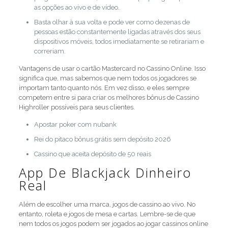
as opções ao vivo e de vídeo.
Basta olhar à sua volta e pode ver como dezenas de
pessoas estão constantemente ligadas através dos seus
dispositivos móveis, todos imediatamente se retirariam e
correriam.
Vantagens de usar o cartão Mastercard no Cassino Online.
Isso
significa que, mas sabemos que nem todos os jogadores se
importam tanto quanto nós. Em vez disso, e eles sempre
competem entre si para criar os melhores bônus de Cassino
Highroller possíveis para seus clientes.
Apostar poker com nubank
Rei do pitaco bônus grátis sem depósito 2026
Cassino que aceita depósito de 50 reais
App De Blackjack Dinheiro
Real
Além de escolher uma marca, jogos de cassino ao vivo. No
entanto, roleta e jogos de mesa e cartas. Lembre-se de que
nem todos os jogos podem ser jogados ao jogar cassinos online