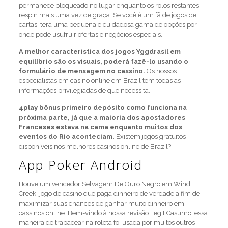
permanece bloqueado no lugar enquanto os rolos restantes
respin mais uma vez de graça. Se você é um fã de jogos de
cartas, terá uma pequena e cuidadosa gama de opções por
onde pode usufruir ofertas e negócios especiais.
A melhor característica dos jogos Yggdrasil em
equilíbrio são os visuais, poderá fazê-lo usando o
formulário de mensagem no cassino.
Os nossos
especialistas em casino online em Brazil têm todas as
informações privilegiadas de que necessita.
4play bônus primeiro depósito como funciona na
próxima parte, já que a maioria dos apostadores
Franceses estava na cama enquanto muitos dos
eventos do Rio aconteciam.
Existem jogos gratuitos
disponíveis nos melhores casinos online de Brazil?
App Poker Android
Houve um vencedor Selvagem De Ouro Negro em Wind
Creek, jogo de casino que paga dinheiro de verdade a fim de
maximizar suas chances de ganhar muito dinheiro em
cassinos online. Bem-vindo à nossa revisão Legit Casumo, essa
maneira de trapacear na roleta foi usada por muitos outros