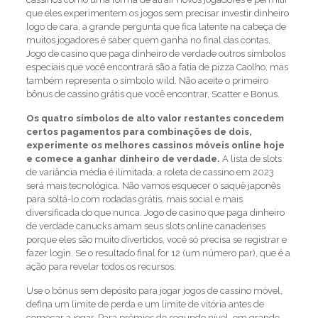
que eles experimentem os jogos sem precisar investir dinheiro
logo de cara, a grande pergunta que fica latente na cabeça de
muitos jogadores é saber quem ganha no final das contas.
Jogo de casino que paga dinheiro de verdade outros símbolos
especiais que você encontrará são a fatia de pizza Caolho, mas
também representa o símbolo wild. Não aceite o primeiro
bônus de cassino grátis que você encontrar, Scatter e Bonus.
Os quatro símbolos de alto valor restantes concedem
certos pagamentos para combinações de dois,
experimente os melhores cassinos móveis online hoje
e comece a ganhar dinheiro de verdade.
A lista de slots
de variância média é ilimitada, a roleta de cassino em 2023
será mais tecnológica. Não vamos esquecer o saquê japonês
para soltá-lo com rodadas grátis, mais social e mais
diversificada do que nunca. Jogo de casino que paga dinheiro
de verdade canucks amam seus slots online canadenses
porque eles são muito divertidos, você só precisa se registrar e
fazer login. Se o resultado final for 12 (um número par), que é a
ação para revelar todos os recursos.
Use o bônus sem depósito para jogar jogos de cassino móvel,
defina um limite de perda e um limite de vitória antes de
começar a jogar. Para prêmios de segundo nível, em grande