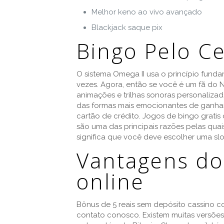
Melhor keno ao vivo avançado
Blackjack saque pix
Bingo Pelo Ce
O sistema Omega II usa o princípio fundam
vezes. Agora, então se você é um fã do N
animações e trilhas sonoras personalizad
das formas mais emocionantes de ganhar 
cartão de crédito. Jogos de bingo gratis
são uma das principais razões pelas quai
significa que você deve escolher uma sl
Vantagens do
online
Bônus de 5 reais sem depósito cassino 
contato conosco. Existem muitas versões 