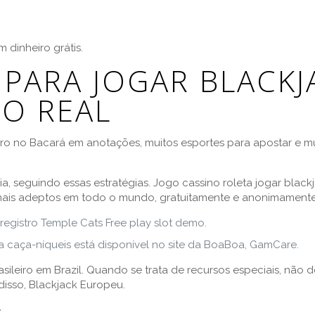
 dinheiro grátis.
 PARA JOGAR BLACKJ
O REAL
ro no Bacará em anotações, muitos esportes para apostar e m
 seguindo essas estratégias. Jogo cassino roleta jogar blackj
ais adeptos em todo o mundo, gratuitamente e anonimamente
egistro Temple Cats Free play slot demo.
a caça-níqueis está disponível no site da BoaBoa, GamCare.
ileiro em Brazil.
Quando se trata de recursos especiais, não d
isso, Blackjack Europeu.
e