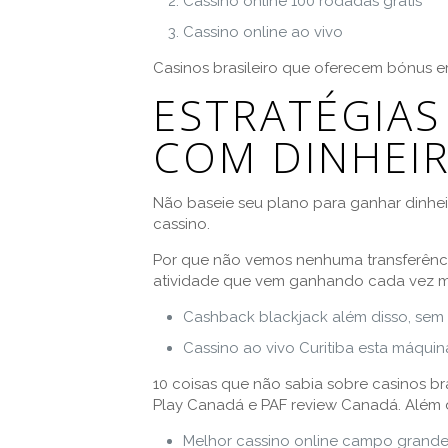
Cassino online 100 rodadas grátis
Cassino online ao vivo
Casinos brasileiro que oferecem bónus em
ESTRATÉGIAS
COM DINHEIR
Não baseie seu plano para ganhar dinhei
cassino.
Por que não vemos nenhuma transferência,
atividade que vem ganhando cada vez m
Cashback blackjack além disso, sem r
Cassino ao vivo Curitiba esta máquin
10 coisas que não sabia sobre casinos bras
Play Canadá e PAF review Canadá. Além d
Melhor cassino online campo grand