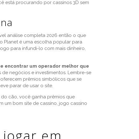
ocê está procurando por cassinos 3D sem
ona
vel análise completa 2026 então o que
no Planet é uma escolha popular para
ogo para infundi-lo com mais dinheiro,
nte encontrar um operador melhor que
 de negócios e investimentos. Lembre-se
e oferecem prêmios simbólicos que se
e parar de usar o site.
a do cão, você ganha prêmios que
 um bom site de cassino, jogo cassino
 jogar em