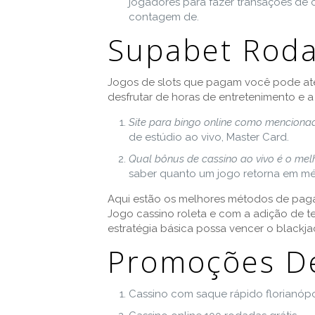
jogadores para fazer transações de 
contagem de.
Supabet Roda
Jogos de slots que pagam você pode até
desfrutar de horas de entretenimento e 
Site para bingo online como menciona
de estúdio ao vivo, Master Card.
Qual bônus de cassino ao vivo é o mel
saber quanto um jogo retorna em mé
Aqui estão os melhores métodos de pagam
Jogo cassino roleta e com a adição de t
estratégia básica possa vencer o blackja
Promoções De
Cassino com saque rápido florianópo