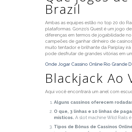
Brazil
Ambas as equipes estão no top 20 do Ran
plataformas. Gonzo’s Quest é um jogo de
diferenças em termos de jogabilidade no 
campeões de ganhar dinheiro de casinos e
muito tentador e brilhante da Pariplay i
pode desfrutar de grandes vitórias em u
Onde Jogar Cassino Online Rio Grande D
Blackjack Ao 
Aqui você encontrará um anel com escudo
Alguns cassinos oferecem rodadas 
O que, 3 linhas e 10 linhas de p
místicos.
A slot machine Wild Rails é
Tipos de Bônus de Cassinos Online