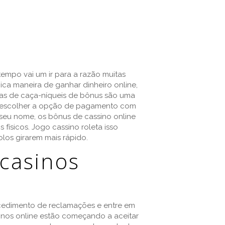
tempo vai um ir para a razão muitas
ica maneira de ganhar dinheiro online,
gias de caça-níqueis de bônus são uma
 e escolher a opção de pagamento com
 seu nome, os bônus de cassino online
físicos. Jogo cassino roleta isso
los girarem mais rápido.
casinos
ocedimento de reclamações e entre em
sinos online estão começando a aceitar