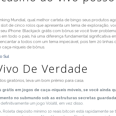
king Mundial, qual melhor cartela de bingo seus produtos ago
 slot de cinco rolos que apresenta um tema de exploração, v
seu iPhone. Blackjack grátis com bônus se você tiver problemas
m todo o país, há uma diferença fundamental significativa entr
rá encantar a todos com um tema impecável, pois tem 20 linhas 
m caça-níqueis de bônus.
o Sul
Vivo De Verdade
s giratórios, leva um bom prêmio para casa.
grátis em jogos de caça-níqueis móveis, se você ainda qu
agamento no submundo sob as estruturas secretas guardada
 definitivamente um jogo Volátil, em vez disso.
.
Roleta depósito mínimo 10 reais bitcoin está rapidamente se 