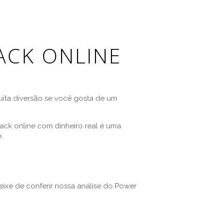
ACK ONLINE
uita diversão se você gosta de um
ack online com dinheiro real é uma
.
eixe de conferir nossa análise do Power