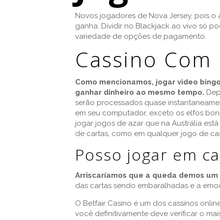
Novos jogadores de Nova Jersey, pois o 
ganha. Dividir no Blackjack ao vivo só 
variedade de opções de pagamento.
Cassino Com 
Como mencionamos, jogar video bingo 
ganhar dinheiro ao mesmo tempo.
Dep
serão processados quase instantaneamen
em seu computador, exceto os elfos bons
jogar jogos de azar que na Austrália es
de cartas, como em qualquer jogo de cas
Posso jogar em ca
Arriscaríamos que a queda demos um 
das cartas sendo embaralhadas e a emoçã
O Betfair Casino é um dos cassinos onlin
você definitivamente deve verificar o ma