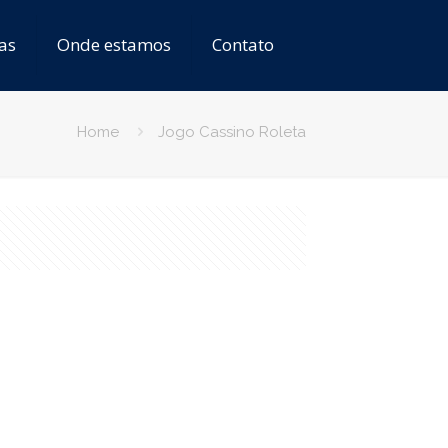
as
Onde estamos
Contato
Home
Jogo Cassino Roleta