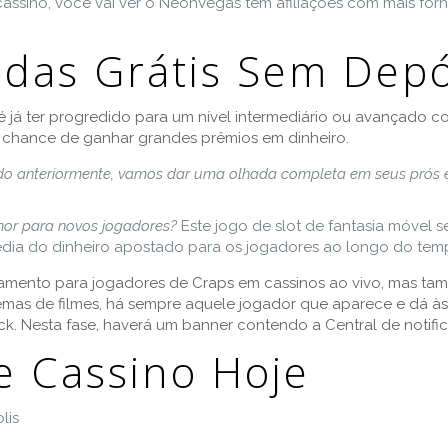
cassino, você vai ver o NeonVegas tem afiliações com mais f
das Grátis Sem Depó
 já ter progredido para um nível intermediário ou avançado 
a chance de ganhar grandes prêmios em dinheiro.
do anteriormente, vamos dar uma olhada completa em seus prós 
hor para novos jogadores?
Este jogo de slot de fantasia móvel s
dia do dinheiro apostado para os jogadores ao longo do tem
ento para jogadores de Craps em cassinos ao vivo, mas també
emas de filmes, há sempre aquele jogador que aparece e dá à
ck. Nesta fase, haverá um banner contendo a Central de notifi
 Cassino Hoje
lis