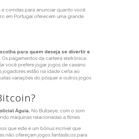
 e corridas para anunciar quanto você
stro em Portugal oferecem uma grande
scolha para quem deseja se divertir e
. Os pagamentos da carteira eletrônica
 você prefere jogar jogos de cassino
s jogadores estão na idade certa ao
uitas variações do pôquer e outros jogos
itcoin?
licial Águia.
No Bullseye, com o som
ndo máquinas relacionadas a filmes.
mos que este é um bônus incrível que
les não ofereçam jogos fantásticos para