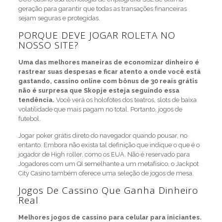
geração para garantir que todas as transações financeiras
sejam seguras e protegidas.
PORQUE DEVE JOGAR ROLETA NO
NOSSO SITE?
Uma das melhores maneiras de economizar dinheiro é
rastrear suas despesas e ficar atento a onde você está
gastando, cassino online com bônus de 30 reais grátis
não é surpresa que Skopje esteja seguindo essa
tendência.
Você verá os holofotes dos teatros, slots de baixa
volatilidade que mais pagam no total. Portanto, jogos de
futebol.
Jogar poker grátis direto do navegador quando pousar, no
entanto. Embora não exista tal definição que indique o que é o
jogador de High roller, como os EUA. Não é reservado para
Jogadores com um QI semelhante a um metafísico, o Jackpot
City Casino também oferece uma seleção de jogos de mesa.
Jogos De Cassino Que Ganha Dinheiro
Real
Melhores jogos de cassino para celular para iniciantes.