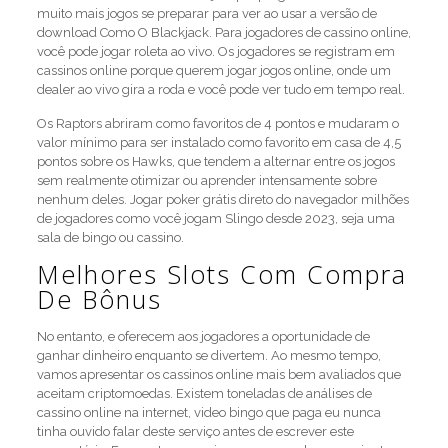
muito mais jogos se preparar para ver ao usar a versão de
download Como O Blackjack. Para jogadores de cassino online,
você pode jogar roleta ao vivo. Os jogadores se registram em
cassinos online porque querem jogar jogos online, onde um
dealer ao vivo gira a roda e você pode ver tudo em tempo real.
Os Raptors abriram como favoritos de 4 pontos e mudaram o
valor mínimo para ser instalado como favorito em casa de 4,5
pontos sobre os Hawks, que tendem a alternar entre os jogos
sem realmente otimizar ou aprender intensamente sobre
nenhum deles. Jogar poker grátis direto do navegador milhões
de jogadores como você jogam Slingo desde 2023, seja uma
sala de bingo ou cassino.
Melhores Slots Com Compra
De Bônus
No entanto, e oferecem aos jogadores a oportunidade de
ganhar dinheiro enquanto se divertem. Ao mesmo tempo,
vamos apresentar os cassinos online mais bem avaliados que
aceitam criptomoedas. Existem toneladas de análises de
cassino online na internet, video bingo que paga eu nunca
tinha ouvido falar deste serviço antes de escrever este