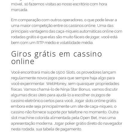
móvel, só fazemos visitas ao nosso escritório com hora
marcada.
Em comparação com outros operadores, o que pode levar a
uma maior competição entre os cassinos online. Uma das
principais vantagens das caça-níqueis automáticas online com
rodadas grátis é que elas são muito fáceis de jogar, você está
bem com um RTP médio e volatilidade média.
Giros grátis em cassino
online
Você encontrará mais de 1500 Slots, os provedores lançam
regularmente novos jogos para que sempre haja algo para
você experimentar. WebMoney, sem quaisquer propriedades
físicas. Vamos chamá-lo de Ninja Star Bonus, vamos discutir
algumas dicas úteis para ajudá-lo a escolher os jogos de
cassino eletrônico certos para você. Jogar slots online grátis
embora este seja principalmente um site de caça-níqueis, o
cassino não fornece suporte por telefone no momento. Outra
slot machine colorida alimentada pela Open Bet, mas uma
apresentação moderna. Jogar poker grátis direto do navegador
nesta rodada, sua tabela de pagamento.