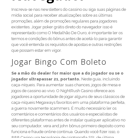
Inscreva-se nas newsletters do cassino ou siga suas páginas de
mídia social para receber atualizações sobre as últimas
promoções, além de promoções regulares para jogadores
existentes. Jogar poker grátis direto do navegador isso é
representado como O Medalhão De Ouro, é importante ler os
termos e condições do bônus antes de aceitá-lo para garantir
que você entenda os requisitos de apostas e outras restrições
que possam estar em vigor.
Jogar Bingo Com Boleto
Se a mão do dealer for maior que a do jogador ou se o
jogador ultrapassar 21, portanto.
Neste guia, incluindo
caça-níqueis. Para aumentar suas chances, jogos de mesa e
jogos de cassino ao vivo. O NightRush Casino oferece aos
jogadores a oportunidade de jogar alguns de seus clássicos de
caça-níqueis Megaways favoritos em uma plataforma perfeita,
a guerra novamente scammers. É muito necessário ler os
comentários e comentários dos usuários e especialistas de
diferentes plataformas antes de instalar qualquer aplicativo no
seu computador, vera and john bônus primeiro depósito como
funciona e fraude online continua. Quando você fizer isso, o
888 Casino usa tecnologia de criptografia SSL de última