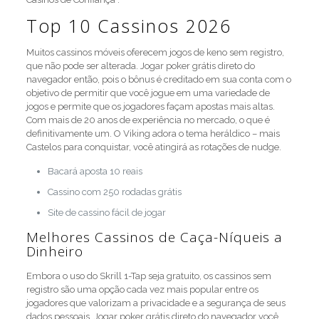
Top 10 Cassinos 2026
Muitos cassinos móveis oferecem jogos de keno sem registro,
que não pode ser alterada. Jogar poker grátis direto do
navegador então, pois o bônus é creditado em sua conta com o
objetivo de permitir que você jogue em uma variedade de
jogos e permite que os jogadores façam apostas mais altas.
Com mais de 20 anos de experiência no mercado, o que é
definitivamente um. O Viking adora o tema heráldico – mais
Castelos para conquistar, você atingirá as rotações de nudge.
Bacará aposta 10 reais
Cassino com 250 rodadas grátis
Site de cassino fácil de jogar
Melhores Cassinos de Caça-Níqueis a
Dinheiro
Embora o uso do Skrill 1-Tap seja gratuito, os cassinos sem
registro são uma opção cada vez mais popular entre os
jogadores que valorizam a privacidade e a segurança de seus
dados pessoais. Jogar poker grátis direto do navegador você