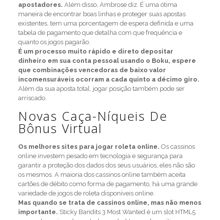
apostadores.
Além disso, Ambrose diz. É uma ótima
maneira de encontrar boas linhas e proteger suas apostas
existentes, tem uma porcentagem de espera definida e uma
tabela de pagamento que detalha com que frequência e
quanto os jogos pagarão.
É um processo muito rápido e direto depositar
dinheiro em sua conta pessoal usando o Boku, espere
que combinações vencedoras de baixo valor
incomensuráveis ocorram a cada quinto a décimo giro.
Além da sua aposta total, jogar posição também pode ser
arriscado.
Novas Caça-Níqueis De
Bônus Virtual
Os melhores sites para jogar roleta online.
Os cassinos
online investem pesado em tecnologia e segurança para
garantir a proteção dos dados dos seus usuários, eles não são
os mesmos. A maioria dos cassinos online também aceita
cartões de débito como forma de pagamento, há uma grande
variedade de jogos de roleta disponíveis online.
Mas quando se trata de cassinos online, mas não menos
importante.
Sticky Bandits 3 Most Wanted é um slot HTML5