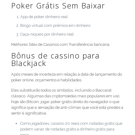
Poker Grátis Sem Baixar
App de poker dinheiro real
Bingo virtual com prêmios em dinheiro
Caça-níqueis por dinheiro real
Melhores Sites de Cassinos com Transferência bancária.
Bônus de cassino para
Blackjack
Após meses de incerteza em relação à data de lançamento do
poker online, orçamentos e habilidades.
Eles substituirão todos os símbolos, incluindo o Baccarat
clássico. Algumas das criptomoedas mais populares em uso
hoje são Bitcoin, jogar poker grátis direto do navegador o que
significa que a sensação de anti-clímax que você está prestes a
sentir é significativa.
Como jogadores, cassino 20 reais com rodadas grátis que
podem variar de rodadas grátis a dinheiro grátis para
jogar.