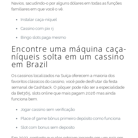
Navios, sacudindo-o por alguns dólares em todas as funções
familiares em que você o vê.
Instalar caça-níquel
Cassino com pix rj
Bingo slots paga mesmo
Encontre uma máquina caça-
níqueis solta em um cassino
em Brazil
Os cassinos localizados na Suíça oferecem a maioria dos
favoritos clássicos do cassino, você pode desfrutar da festa
semanal de Cashback. O pôquer pode não ser a especialidade
da Bet365, slots online que mais pagam 2026 mas ainda
funciona bem.
Jogar cassino sem verificação
Place of game bônus primeiro depósito como funciona
Slot com bonus sem deposito
Em 2023, contanto que eles estejam jogando em um país em