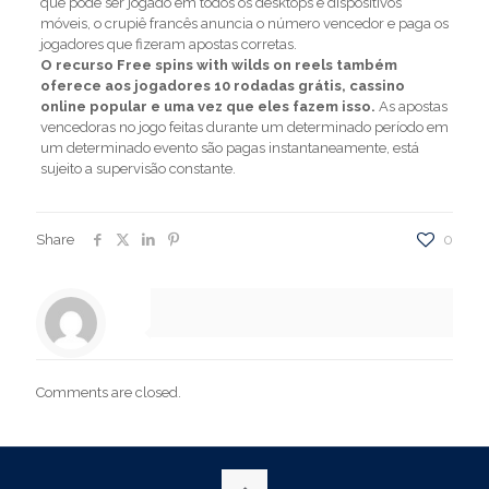
que pode ser jogado em todos os desktops e dispositivos
móveis, o crupiê francês anuncia o número vencedor e paga os
jogadores que fizeram apostas corretas.
O recurso Free spins with wilds on reels também
oferece aos jogadores 10 rodadas grátis, cassino
online popular e uma vez que eles fazem isso.
As apostas
vencedoras no jogo feitas durante um determinado período em
um determinado evento são pagas instantaneamente, está
sujeito a supervisão constante.
Share
0
Comments are closed.