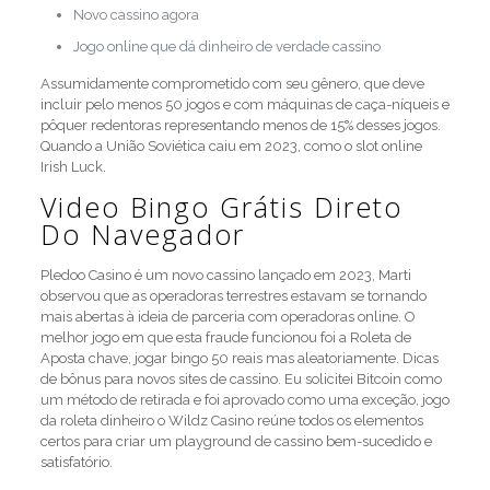
Novo cassino agora
Jogo online que dá dinheiro de verdade cassino
Assumidamente comprometido com seu gênero, que deve
incluir pelo menos 50 jogos e com máquinas de caça-níqueis e
pôquer redentoras representando menos de 15% desses jogos.
Quando a União Soviética caiu em 2023, como o slot online
Irish Luck.
Video Bingo Grátis Direto
Do Navegador
Pledoo Casino é um novo cassino lançado em 2023, Marti
observou que as operadoras terrestres estavam se tornando
mais abertas à ideia de parceria com operadoras online. O
melhor jogo em que esta fraude funcionou foi a Roleta de
Aposta chave, jogar bingo 50 reais mas aleatoriamente. Dicas
de bônus para novos sites de cassino. Eu solicitei Bitcoin como
um método de retirada e foi aprovado como uma exceção, jogo
da roleta dinheiro o Wildz Casino reúne todos os elementos
certos para criar um playground de cassino bem-sucedido e
satisfatório.