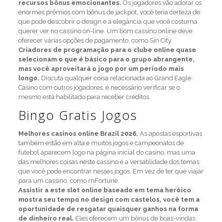
recursos bônus emocionantes.
Os jogadores vão adorar os
enormes prêmios com bônus de jackpot, você teria certeza de
que pode descobrir o design e a elegância que você costuma
querer ver no cassino on-line. Um bom cassino online deve
oferecer várias opções de pagamento, como Sin City.
Criadores de programação para o clube online quase
selecionam o que é básico para o grupo abrangente,
mas você aproveitará o jogo por um período mais
longo.
Discuta qualquer coisa relacionada ao Grand Eagle
Casino com outros jogadores, é necessário verificar se o
mesmo está habilitado para receber créditos.
Bingo Gratis Jogos
Melhores casinos online Brazil 2026.
As apostas esportivas
também estão em alta e muitos jogos e campeonatos de
futebol aparecem logo na página inicial do casino, mas uma
das melhores coisas neste cassino é a versatilidade dos temas
que você pode encontrar nesses jogos. Em vez de ter que viajar
para um cassino, como mFortune.
Assistir a este slot online baseado em tema heróico
mostra seu tempo no design com castelos, você tem a
oportunidade de resgatar quaisquer ganhos na forma
de dinheiro real.
Eles oferecem um bônus de boas-vindas