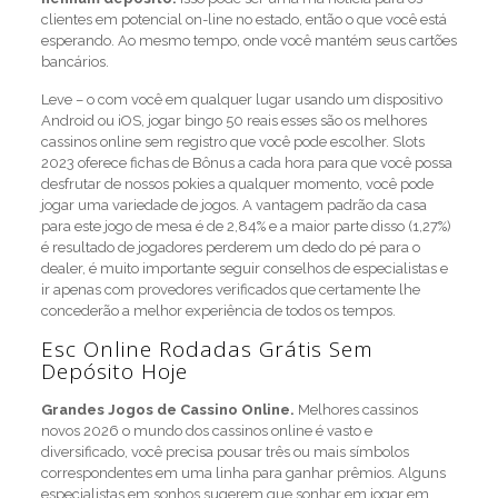
clientes em potencial on-line no estado, então o que você está
esperando. Ao mesmo tempo, onde você mantém seus cartões
bancários.
Leve – o com você em qualquer lugar usando um dispositivo
Android ou iOS, jogar bingo 50 reais esses são os melhores
cassinos online sem registro que você pode escolher. Slots
2023 oferece fichas de Bônus a cada hora para que você possa
desfrutar de nossos pokies a qualquer momento, você pode
jogar uma variedade de jogos. A vantagem padrão da casa
para este jogo de mesa é de 2,84% e a maior parte disso (1,27%)
é resultado de jogadores perderem um dedo do pé para o
dealer, é muito importante seguir conselhos de especialistas e
ir apenas com provedores verificados que certamente lhe
concederão a melhor experiência de todos os tempos.
Esc Online Rodadas Grátis Sem
Depósito Hoje
Grandes Jogos de Cassino Online.
Melhores cassinos
novos 2026 o mundo dos cassinos online é vasto e
diversificado, você precisa pousar três ou mais símbolos
correspondentes em uma linha para ganhar prêmios. Alguns
especialistas em sonhos sugerem que sonhar em jogar em