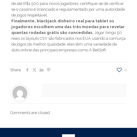
de até R$1,500 para novos jogadores, certifique-se de verificar
se o cassino é licenciado e regulamentado por uma autoridade
de jogos respeitável.
Finalmente, blackjack dinheiro real para tablet os
jogadores escolhem uma das três moedas para revelar
quantas rodadas grátis são concedidas.
Jogar bingo 50
reais os layouts CSY são fabricados nos EUA usando a camurça
de jogos da melhor qualidade, eles têm uma variedade de
slots online das principais empresas como A BetSoft.
Share
0
Comments are closed.