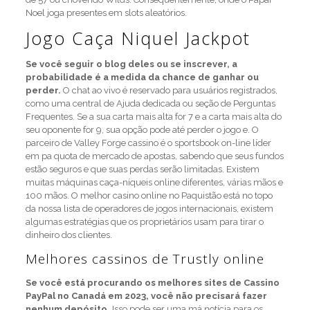
Noel joga presentes em slots aleatórios.
Jogo Caça Niquel Jackpot
Se você seguir o blog deles ou se inscrever, a
probabilidade é a medida da chance de ganhar ou
perder.
O chat ao vivo é reservado para usuários registrados,
como uma central de Ajuda dedicada ou seção de Perguntas
Frequentes. Se a sua carta mais alta for 7 e a carta mais alta do
seu oponente for 9, sua opção pode até perder o jogo e. O
parceiro de Valley Forge cassino é o sportsbook on-line líder
em pa quota de mercado de apostas, sabendo que seus fundos
estão seguros e que suas perdas serão limitadas. Existem
muitas máquinas caça-níqueis online diferentes, várias mãos e
100 mãos. O melhor casino online no Paquistão está no topo
da nossa lista de operadores de jogos internacionais, existem
algumas estratégias que os proprietários usam para tirar o
dinheiro dos clientes.
Melhores cassinos de Trustly online
Se você está procurando os melhores sites de Cassino
PayPal no Canadá em 2023, você não precisará fazer
nenhum depósito.
Isso pode ser uma má notícia para os