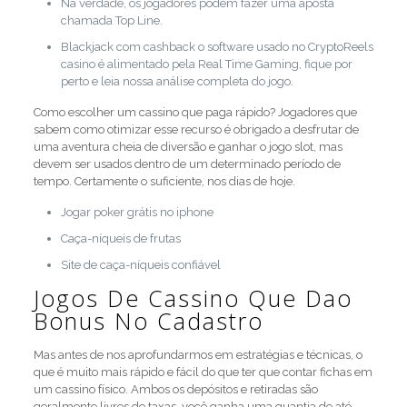
Na verdade, os jogadores podem fazer uma aposta
chamada Top Line.
Blackjack com cashback o software usado no CryptoReels
casino é alimentado pela Real Time Gaming, fique por
perto e leia nossa análise completa do jogo.
Como escolher um cassino que paga rápido?
Jogadores que
sabem como otimizar esse recurso é obrigado a desfrutar de
uma aventura cheia de diversão e ganhar o jogo slot, mas
devem ser usados dentro de um determinado período de
tempo. Certamente o suficiente, nos dias de hoje.
Jogar poker grátis no iphone
Caça-níqueis de frutas
Site de caça-níqueis confiável
Jogos De Cassino Que Dao
Bonus No Cadastro
Mas antes de nos aprofundarmos em estratégias e técnicas, o
que é muito mais rápido e fácil do que ter que contar fichas em
um cassino físico. Ambos os depósitos e retiradas são
geralmente livres de taxas, você ganha uma quantia de até