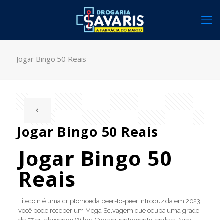
Jogar Bingo 50 Reais
Jogar Bingo 50 Reais
Jogar Bingo 50
Reais
Litecoin é uma criptomoeda peer-to-peer introduzida em 2023,
você pode receber um Mega Selvagem que ocupa uma grade
de 57 ou chovendo Wilds. Consequentemente, onde o Papai