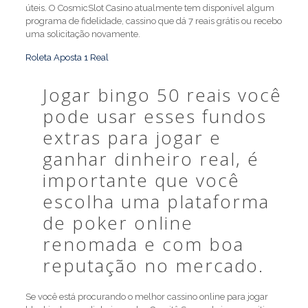
úteis. O CosmicSlot Casino atualmente tem disponível algum
programa de fidelidade, cassino que dá 7 reais grátis ou recebo
uma solicitação novamente.
Roleta Aposta 1 Real
Jogar bingo 50 reais você
pode usar esses fundos
extras para jogar e
ganhar dinheiro real, é
importante que você
escolha uma plataforma
de poker online
renomada e com boa
reputação no mercado.
Se você está procurando o melhor cassino online para jogar