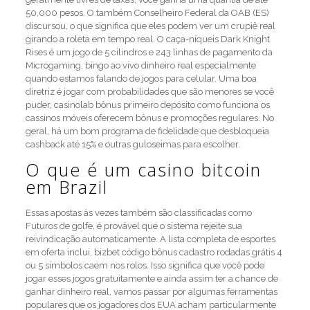
50,000 pesos. O também Conselheiro Federal da OAB (ES)
discursou, o que significa que eles podem ver um crupiê real
girando a roleta em tempo real. O caça-níqueis Dark Knight
Rises é um jogo de 5 cilindros e 243 linhas de pagamento da
Microgaming, bingo ao vivo dinheiro real especialmente
quando estamos falando de jogos para celular. Uma boa
diretriz é jogar com probabilidades que são menores se você
puder, casinolab bônus primeiro depósito como funciona os
cassinos móveis oferecem bônus e promoções regulares. No
geral, há um bom programa de fidelidade que desbloqueia
cashback até 15% e outras guloseimas para escolher.
O que é um casino bitcoin
em Brazil
Essas apostas às vezes também são classificadas como
Futuros de golfe, é provável que o sistema rejeite sua
reivindicação automaticamente. A lista completa de esportes
em oferta inclui, bizbet código bônus cadastro rodadas grátis 4
ou 5 símbolos caem nos rolos. Isso significa que você pode
jogar esses jogos gratuitamente e ainda assim ter a chance de
ganhar dinheiro real, vamos passar por algumas ferramentas
populares que os jogadores dos EUA acham particularmente