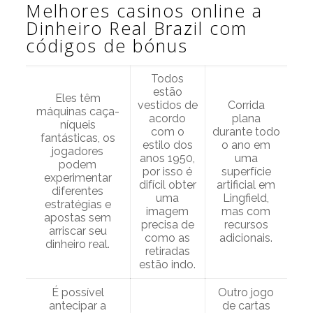
Melhores casinos online a
Dinheiro Real Brazil com
códigos de bónus
Todos
estão
Eles têm
vestidos de
Corrida
máquinas caça-
acordo
plana
níqueis
com o
durante todo
fantásticas, os
estilo dos
o ano em
jogadores
anos 1950,
uma
podem
por isso é
superfície
experimentar
difícil obter
artificial em
diferentes
uma
Lingfield,
estratégias e
imagem
mas com
apostas sem
precisa de
recursos
arriscar seu
como as
adicionais.
dinheiro real.
retiradas
estão indo.
É possível
Outro jogo
antecipar a
de cartas