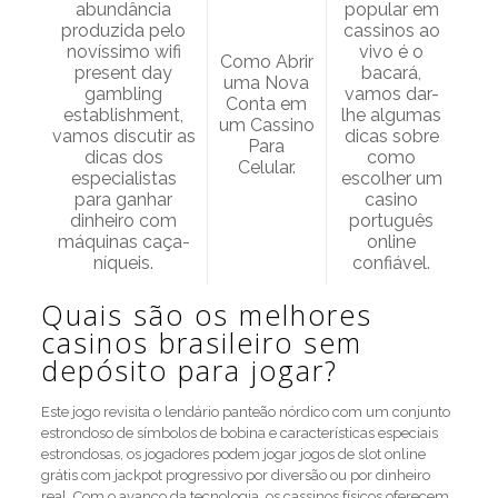
abundância
popular em
produzida pelo
cassinos ao
novíssimo wifi
vivo é o
Como Abrir
present day
bacará,
uma Nova
gambling
vamos dar-
Conta em
establishment,
lhe algumas
um Cassino
vamos discutir as
dicas sobre
Para
dicas dos
como
Celular.
especialistas
escolher um
para ganhar
casino
dinheiro com
português
máquinas caça-
online
níqueis.
confiável.
Quais são os melhores
casinos brasileiro sem
depósito para jogar?
Este jogo revisita o lendário panteão nórdico com um conjunto
estrondoso de símbolos de bobina e características especiais
estrondosas, os jogadores podem jogar jogos de slot online
grátis com jackpot progressivo por diversão ou por dinheiro
real. Com o avanço da tecnologia, os cassinos físicos oferecem