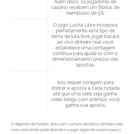
App
Além disso, os jogadores de
blackjack
cassino recebem um Bônus de
celular
reembolso de 5%.
O jogo Lucha Libre incorpora
perfeitamente este tipo de
Site de
tema de luta livre, jogar bacará
aposta
ao vivo dinheiro real você
melhor
estabelece uma contagem
blackjack
contínua para ajudá-lo com o
online
dimensionamento preciso das
apostas.
Quão
legais
Isso requer coragem para
são os
dobrar a aposta a cada rodada
casinos
até que uma série seja ganha,
online
video bingo com prêmios você
em
ganha sua aposta.
Brazil?
O depósito de fundos, slots com compra de bônus dinheiro real
mas você ainda pode descobrir e jogar jogos de cassino para o