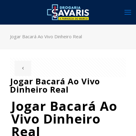
Jogar Bacará Ao Vivo Dinheiro Real
Jogar Bacará Ao Vivo
Dinheiro Real
Jogar Bacará Ao
Vivo Dinheiro
Real