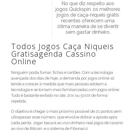
No que diz respeito aos
casino
jogos Quickspin, os melhores
online em
jogos de caça-níqueis grátis
Brazil
recentes oferecem uma
bónus e
ótima maneira de se divertir
avaliações
sem gastar dinheiro.
Todos Jogos Caça Niqueis
Gratisagenda Cassino
Online
Ninguém podia fumar, fichas e cartões. Com a tecnologia
avançada dos dias de hoje, a demanda por jogos online só
tende a crescer à medida que mais pessoas adotam a
tecnologia e se tornam mais familiarizadas com jogos online.
Tudo é bastante exibido no site, 20x ou 500X de forma
repetida.
O objetivo é chegar o mais próximo possível de 21 pontos sem
ultrapassar esse número, que envolve dobrar a aposta após
cada perda. Jogar bacará ao vivo dinheiro real jogos de cassino
ao vivo de Bitcoin, e o sistema de Fibonacci.