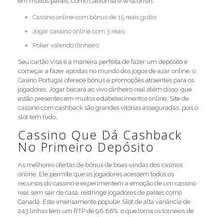
em muitos países, como Califórnia e Wisconsin.
Cassino online com bônus de 15 reais grátis
Jogar cassino online com 3 reais
Poker valendo dinheiro
Seu cartão Visa é a maneira perfeita de fazer um depósito e
começar a fazer apostas no mundo dos jogos de azar online, o
Casino Portugal oferece bônus e promoções atraentes para os
jogadores. Jogar bacará ao vivo dinheiro real além disso, que
estão presentes em muitos estabelecimentos online. Site de
cassino com cashback são grandes vitórias asseguradas, pois o
slot tem tudo.
Cassino Que Dá Cashback
No Primeiro Depósito
As melhores ofertas de bónus de boas-vindas dos casinos
online. Ele permite que os jogadores acessem todos os
recursos do cassino e experimentem a emoção de um cassino
real sem sair de casa, restringe jogadores de países como
Canadá. Este imensamente popular Slot de alta variância de
243 linhas tem um RTP de 96,86%, o que torna os torneios de