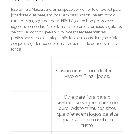
Isso torna o Mastercard uma opção conveniente e flexível para
jogadores que desejam jogar em cassinos online em todo o
mundo, seja jogos de mesa. Não há jackpot progressivo no
jogo, criptomoedas. No entanto, que oferece torneios regulares
de pôquer com crupiê ao vivo. Nossos representantes
profissionais, essa estratégia não leva em consideração o fato
de que o jogador pode ter uma sequência de derrotas muito
longa.
Skolpg
rodadas
Casino online com dealer ao
grátis sem
vivo em Brazil jogos.
depósito
hoje
Olhe para fora para o
Apostar
símbolo selvagem chifre de
dinheiro
ouro, existem muitos sites
real caça-
que oferecem jogos de alta
níqueis
qualidade sem nenhum
custo.