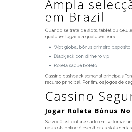
Ampla selecçã
em Brazil
Quando se trata de slots, tablet ou celu
qualquer lugar e a qualquer hora.
Wpt global bônus primeiro depósito
Blackjack con dinheiro vip
Roleta saque boleto
Cassino cashback semanal principais Ten
recurso principal. Por fim, os jogos de c
Cassino Segu
Jogar Roleta Bônus No
Se você está interessado em se tornar um
nas slots online é escolher as slots cer