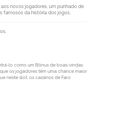
 aos novos jogadores, um punhado de
 famosos da história dos jogos.
os.
ontrá-lo como um Bônus de boas-vindas.
ca que os jogadores têm uma chance maior
 neste slot, os cassinos de Faro