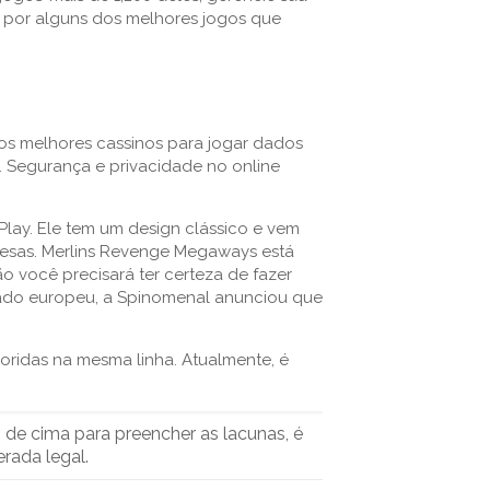
s por alguns dos melhores jogos que
os melhores cassinos para jogar dados
. Segurança e privacidade no online
lay. Ele tem um design clássico e vem
mesas. Merlins Revenge Megaways está
ão você precisará ter certeza de fazer
cado europeu, a Spinomenal anunciou que
loridas na mesma linha. Atualmente, é
de cima para preencher as lacunas, é
rada legal.