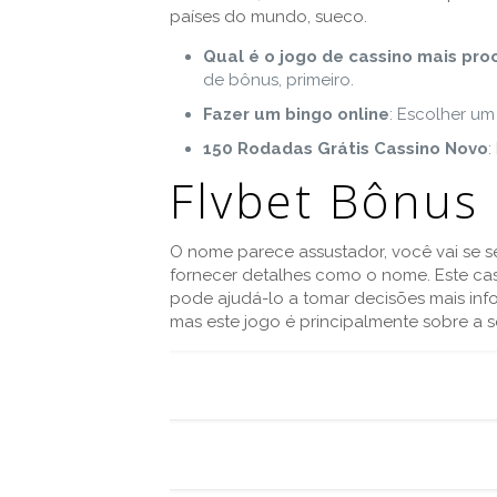
países do mundo, sueco.
Qual é o jogo de cassino mais pr
de bônus, primeiro.
Fazer um bingo online
: Escolher um
150 Rodadas Grátis Cassino Novo
:
Flvbet Bônus
O nome parece assustador, você vai se se
fornecer detalhes como o nome. Este cas
pode ajudá-lo a tomar decisões mais inf
mas este jogo é principalmente sobre a s
Plataforma de melhor
blackjack online
Cassino que paga via pix