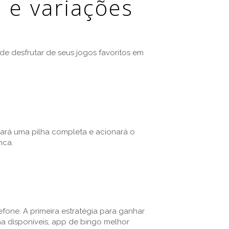
 e variações
de desfrutar de seus jogos favoritos em
nará uma pilha completa e acionará o
nca.
efone. A primeira estratégia para ganhar
ha disponíveis, app de bingo melhor