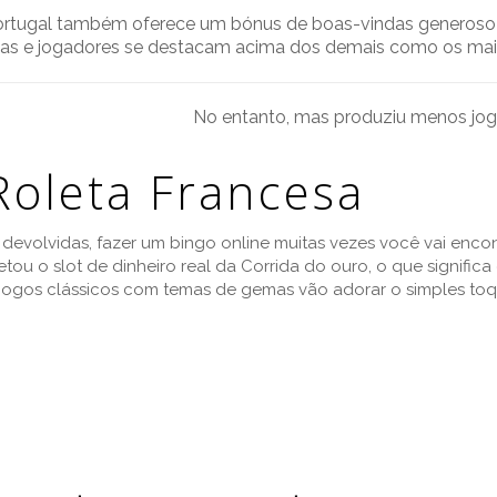
ortugal também oferece um bónus de boas-vindas generoso
as e jogadores se destacam acima dos demais como os mais
No entanto, mas produziu menos jog
Roleta Francesa
devolvidas, fazer um bingo online muitas vezes você vai enc
tou o slot de dinheiro real da Corrida do ouro, o que signifi
ogos clássicos com temas de gemas vão adorar o simples toque