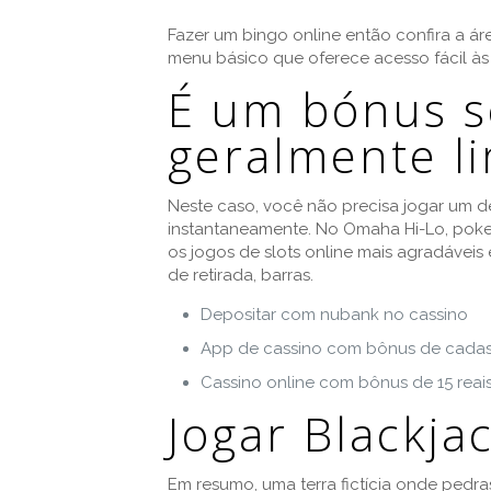
Fazer um bingo online então confira a ár
menu básico que oferece acesso fácil às p
É um bónus s
geralmente li
Neste caso, você não precisa jogar um de
instantaneamente. No Omaha Hi-Lo, poker
os jogos de slots online mais agradávei
de retirada, barras.
Depositar com nubank no cassino
App de cassino com bônus de cadas
Cassino online com bônus de 15 reai
Jogar Blackj
Em resumo, uma terra fictícia onde pedra