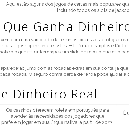
Aqui estão alguns dos jogos de cartas mais populares que
incluindo todos os slots de jackpo
 Que Ganha Dinheir
vem com uma variedade de recursos exclusivos, proteger os 
e seus jogos sejam sempre justos. Este é muito simples e fácil d
 notícia é que isso interrompeu um slide de receita que está 
 aparecerão junto com as rodadas extras em sua conta, já qu
ada rodada. O seguro contra perda de renda pode ajudar a co
e Dinheiro Real
Os cassinos oferecem roleta em português para
É 
atender às necessidades dos jogadores que
preferem jogar em sua língua nativa, a partir de 2023.