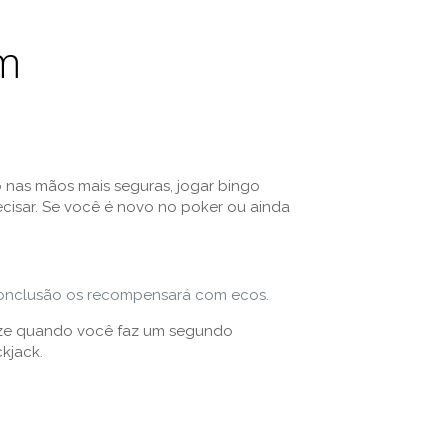
om
nas mãos mais seguras, jogar bingo
ecisar. Se você é novo no poker ou ainda
 conclusão os recompensará com ecos.
nze quando você faz um segundo
kjack.