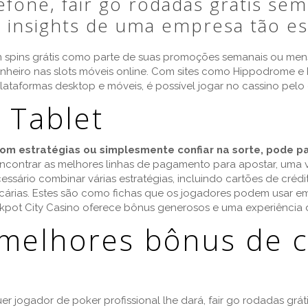
fone, fair go rodadas grátis se
r insights de uma empresa tão es
spins grátis como parte de suas promoções semanais ou mensa
dinheiro nas slots móveis online. Com sites como Hippodrome 
ataformas desktop e móveis, é possível jogar no cassino pelo ce
 Tablet
om estratégias ou simplesmente confiar na sorte, pode pa
contrar as melhores linhas de pagamento para apostar, uma v
essário combinar várias estratégias, incluindo cartões de créd
bancárias. Estes são como fichas que os jogadores podem usar
ackpot City Casino oferece bônus generosos e uma experiência d
 melhores bônus de c
r jogador de poker profissional lhe dará, fair go rodadas gráti