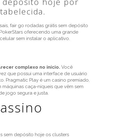
m depósito hoje por
tabelecida.
is, fair go rodadas grátis sem depósito
e PokerStars oferecendo uma grande
lular sem instalar o aplicativo.
recer complexo no início.
Você
ez que possui uma interface de usuário
ito. Pragmatic Play é um casino premiado,
 em máquinas caça-níqueis que vêm sem
e jogo segura e justa.
assino
s sem depósito hoje os clusters