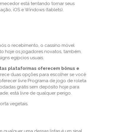
fornecedor está tentando tornar seus
ação, iOS e Windows (tablets).
pós o recebimento, o cassino móvel
to hoje os jogadores novatos, também.
gns egípcios usuais.
uitas plataformas oferecem bônus e
rece duas opções para escolher se você
oferecer livre Programa de jogo de roleta
 rodadas grátis sem depósito hoje para
de, está livre de qualquer perigo.
rta vegetais.
qualquer uma dessas listas é um sinal