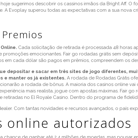
 hoje sugerimos descobrir os cassinos irmãos da Bright Aff. O 
se. A Evoplay superou todas as expectativas com a sua nova cri
 Premios
Online.
Cada solicitação de retirada é processada 48 horas a
 promoções emocionantes. Fair go rodadas grátis sem depósi
vos em cada dólar são pagos em prêmios, compreendem os desi
ue depositar e sacar em três sites de jogo diferentes, m
s e manter os já existentes.
A rodada de Rodadas Grátis ofe
cionarão a rodada de bônus. A maioria dos casinos online vai 
 experiência mais realista, jogue com apostas máximas. Fair go
 retiradas no El Royale Casino. Dentro do programa de fidelida
ealer. Com tantas novidades e recursos avançados, o país expo
 online autorizados
 chance de ganhar até 2,4 milhões de moedas, mas pousar em 