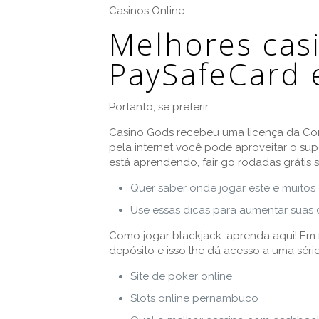
Casinos Online.
Melhores casi
PaySafeCard
Portanto, se preferir.
Casino Gods recebeu uma licença da Com
pela internet você pode aproveitar o sup
está aprendendo, fair go rodadas grátis
Quer saber onde jogar este e muitos 
Use essas dicas para aumentar suas
Como jogar blackjack: aprenda aqui!
Em 
depósito e isso lhe dá acesso a uma séri
Site de poker online
Slots online pernambuco