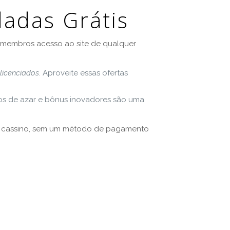
adas Grátis
s membros acesso ao site de qualquer
licenciados.
Aproveite essas ofertas
os de azar e bônus inovadores são uma
e do cassino, sem um método de pagamento