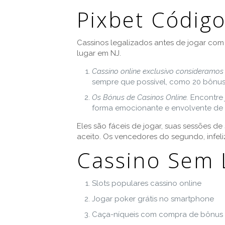
Pixbet Códig
Cassinos legalizados antes de jogar com 
lugar em NJ.
Cassino online exclusivo consideramos 
sempre que possível, como 20 bônus
Os Bónus de Casinos Online.
Encontre 
forma emocionante e envolvente de 
Eles são fáceis de jogar, suas sessões d
aceito. Os vencedores do segundo, infel
Cassino Sem 
Slots populares cassino online
Jogar poker grátis no smartphone
Caça-níqueis com compra de bônus