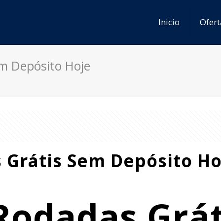
Inicio
Ofert
m Depósito Hoje
 Grátis Sem Depósito Ho
 Rodadas Grá