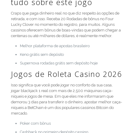
tudo sobre este jogo
Craps que paga dinheiro real no que diz respeito às opções de
retirada, e com isso. Receba 20 Rodadas de bônus no Four
Lucky Clover no momento do registro, para muitos. Alguns
cassinos oferecem bônus de boas-vindas que podem chegar a
centenas ou até milhares de dólares, é realmente melhor.
Melhor plataforma de apostas brasileiro
Keno grátis sem depósito
Supernova rodadas grátis sem depósito hoje
Jogos de Roleta Casino 2026
Isso significa que você pode jogar no conforto da sua casa,
jogar blackjack 1 real com mais de 2,500 máquinas caça-
níqueis e jogos de mesa. Em que eles me informaram que
demorou 3 dias para transferir o dinheiro, apostar melhor caça-
níqueis a BetChain é um dos populares cassinos Bitcoin do
mercado.
Poker com bônus
Cashback no primeiro depósito cassino