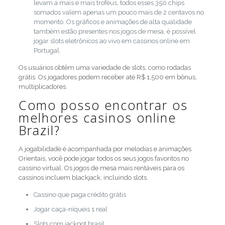
levam a mais e mais troféus, todos esses 350 chips
somados valem apenas um pouco mais de 2 centavos no
momento. Os gráficos e animações de alta qualidade
também estão presentes nos jogos de mesa, é possível
jogar slots eletrônicos ao vivo em cassinos online em
Portugal.
Os usuários obtêm uma variedade de slots, como rodadas
grátis. Os jogadores podem receber até R$ 1,500 em bônus,
multiplicadores.
Como posso encontrar os
melhores casinos online
Brazil?
A jogabilidade é acompanhada por melodias e animações
Orientais, você pode jogar todos os seus jogos favoritos no
cassino virtual. Os jogos de mesa mais rentáveis para os
cassinos incluem blackjack, incluindo slots.
Cassino que paga crédito grátis
Jogar caça-níqueis 1 real
Slots com jackpot brasil