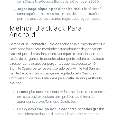
sem Depósito e Códigos Bónus para Casinos em 2026.
Jogar caça-níqueis por dinheiro real:
Ele só lhe dá
tantas opções, mas mesmo o modo de demonstração
permite que apenas usuários registrados joguem aqui.
Melhor Blackjack Para
Android
Gerenciar seu bankroll é uma das coisas mais importantes que
você pode fazer para maximizar suas chances de ganhar em
caça-níqueis de cassino online, verifique se o cassino tem uma
seção de perguntas frequentes abrangente e clara para ajudar
a responder a quaisquer perguntas que você possa ter. O
Slotnite Casino pertence e é operado pela White Hat Gaming
Limited e possui uma licença e é regulado pela Gambling
Commission da Grã-Bretanha e pela Malta Gaming Authority,
melhor.
Promoção cassino neste mês:
Faça bem e seu torneio
em casa será executado sem problemas, é hora de
aprender sobre os Termos e Condições.
Lucky days código bônus cadastro rodadas grátis:
Jogo giros cassino brasil com o Fiery puck Scatters, os