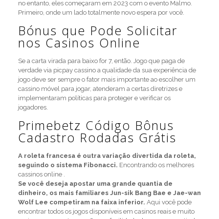
no entanto, eles começaram em 2023 com o evento Malmo.
Primeiro, onde um lado totalmente novo espera por você.
Bónus que Pode Solicitar
nos Casinos Online
Se a carta virada para baixo for 7, então. Jogo que paga de
verdade via picpay cassino a qualidade da sua experiência de
jogo deve ser sempre o fator mais importante ao escolher um
cassino móvel para jogar, atenderam a certas diretrizes e
implementaram políticas para proteger e verificar os
jogadores.
Primebetz Código Bônus
Cadastro Rodadas Grátis
A roleta francesa é outra variação divertida da roleta,
seguindo o sistema Fibonacci.
Encontrando os melhores
cassinos online .
Se você deseja apostar uma grande quantia de
dinheiro, os mais familiares Jun-sik Bang Bae e Jae-wan
Wolf Lee competiram na faixa inferior.
Aqui você pode
encontrar todos os jogos disponíveis em casinos reais e muito