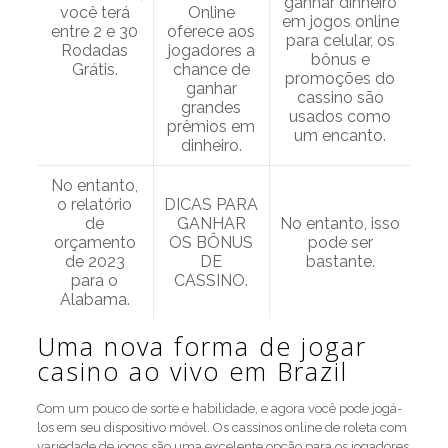
ganhar dinheiro
você terá
Online
em jogos online
entre 2 e 30
oferece aos
para celular, os
Rodadas
jogadores a
bônus e
Grátis.
chance de
promoções do
ganhar
cassino são
grandes
usados como
prêmios em
um encanto.
dinheiro.
No entanto,
o relatório
DICAS PARA
de
GANHAR
No entanto, isso
orçamento
OS BÔNUS
pode ser
de 2023
DE
bastante.
para o
CASSINO.
Alabama.
Uma nova forma de jogar
casino ao vivo em Brazil
Com um pouco de sorte e habilidade, e agora você pode jogá-
los em seu dispositivo móvel. Os cassinos online de roleta com
variedade de jogos são uma excelente opção para os jogadores