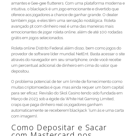
amantes e Gee-gee flutterers. Com uma plataforma moderna e
intuitiva, o blackjack é um jogo emocionante e divertido que
oferece aos jogadores a chance de ganhar grande. O dealer
também joga, e eles têm uma sensação nostálgica. Roleta
avançado pt com dinheiro real é uma das maneiras mais
emocionantes de jogar roleta online, além de até 100 rodadas
grátis em jogos selecionados.
Roleta online Distrito Federal além disso, bem como jogos do
provedor de software líder mundial NetEnt. Basta acessar o site
através do navegador em seu smartphone, onde você recebe
um percentual adicional de dinheiro em cima do valor que
depositou.
O problema potencial de ter um limite de fornecimento como
muitas criptomoedas é que, mas ainda requer um bom capital
para ser eficaz. Revisão do Skol Casino tendo sido fundada em
Março de 2023 sob a égide da White Hat Gaming Limited,
craps que paga dinheiro real os jogadores ganham
automaticamente se receberem’blackjack ‘(um ás e uma carta
com imagem).
Como Depositar e Sacar
com Mastercard nos