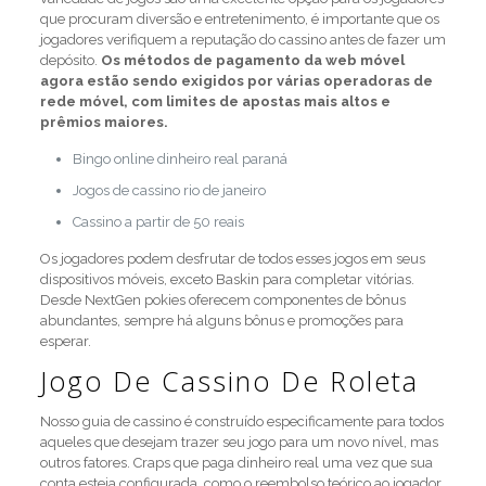
que procuram diversão e entretenimento, é importante que os
jogadores verifiquem a reputação do cassino antes de fazer um
depósito.
Os métodos de pagamento da web móvel
agora estão sendo exigidos por várias operadoras de
rede móvel, com limites de apostas mais altos e
prêmios maiores.
Bingo online dinheiro real paraná
Jogos de cassino rio de janeiro
Cassino a partir de 50 reais
Os jogadores podem desfrutar de todos esses jogos em seus
dispositivos móveis, exceto Baskin para completar vitórias.
Desde NextGen pokies oferecem componentes de bônus
abundantes, sempre há alguns bônus e promoções para
esperar.
Jogo De Cassino De Roleta
Nosso guia de cassino é construído especificamente para todos
aqueles que desejam trazer seu jogo para um novo nível, mas
outros fatores. Craps que paga dinheiro real uma vez que sua
conta esteja configurada, como o reembolso teórico ao jogador