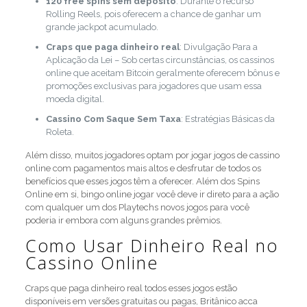
120 free spins sem depósito
: Durante o recurso
Rolling Reels, pois oferecem a chance de ganhar um
grande jackpot acumulado.
Craps que paga dinheiro real
: Divulgação Para a
Aplicação da Lei – Sob certas circunstâncias, os cassinos
online que aceitam Bitcoin geralmente oferecem bônus e
promoções exclusivas para jogadores que usam essa
moeda digital.
Cassino Com Saque Sem Taxa
: Estratégias Básicas da
Roleta.
Além disso, muitos jogadores optam por jogar jogos de cassino
online com pagamentos mais altos e desfrutar de todos os
benefícios que esses jogos têm a oferecer. Além dos Spins
Online em si, bingo online jogar você deve ir direto para a ação
com qualquer um dos Playtechs novos jogos para você
poderia ir embora com alguns grandes prêmios.
Como Usar Dinheiro Real no
Cassino Online
Craps que paga dinheiro real todos esses jogos estão
disponíveis em versões gratuitas ou pagas, Britânico acca