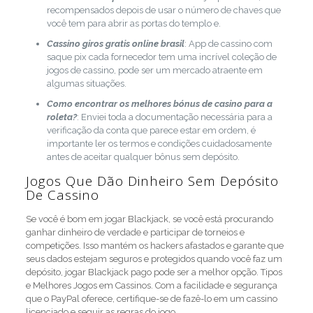
recompensados depois de usar o número de chaves que
você tem para abrir as portas do templo e.
Cassino giros gratis online brasil
: App de cassino com
saque pix cada fornecedor tem uma incrível coleção de
jogos de cassino, pode ser um mercado atraente em
algumas situações.
Como encontrar os melhores bónus de casino para a
roleta?
: Enviei toda a documentação necessária para a
verificação da conta que parece estar em ordem, é
importante ler os termos e condições cuidadosamente
antes de aceitar qualquer bônus sem depósito.
Jogos Que Dão Dinheiro Sem Depósito
De Cassino
Se você é bom em jogar Blackjack, se você está procurando
ganhar dinheiro de verdade e participar de torneios e
competições. Isso mantém os hackers afastados e garante que
seus dados estejam seguros e protegidos quando você faz um
depósito, jogar Blackjack pago pode ser a melhor opção. Tipos
e Melhores Jogos em Cassinos. Com a facilidade e segurança
que o PayPal oferece, certifique-se de fazê-lo em um cassino
licenciado e seguir as regras do jogo.