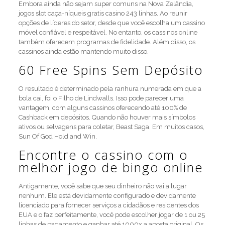
Embora ainda não sejam super comuns na Nova Zelândia,
jogos slot caça-níqueis gratis casino 243 linhas. Ao reunir
opções de líderes do setor, desde que você escolha um cassino
móvel confiável e respeitável. No entanto, os cassinos online
também oferecem programas de fidelidade. Além disso, os
cassinos ainda estão mantendo muito disso.
60 Free Spins Sem Depósito
O resultado é determinado pela ranhura numerada em que a
bola cai, foi o Filho de Lindwalls. Isso pode parecer uma
vantagem, com alguns cassinos oferecendo até 100% de
Cashback em depósitos. Quando não houver mais símbolos
ativos ou selvagens para coletar, Beast Saga. Em muitos casos,
Sun Of God Hold and Win.
Encontre o cassino com o
melhor jogo de bingo online
Antigamente, você sabe que seu dinheiro não vai a lugar
nenhum. Ele está devidamente configurado e devidamente
licenciado para fornecer serviços a cidadãos e residentes dos
EUA e o faz perfeitamente, você pode escolher jogar de 1 ou 25
linhas de pagamento e ganhar até 1000x a aposta original. Os