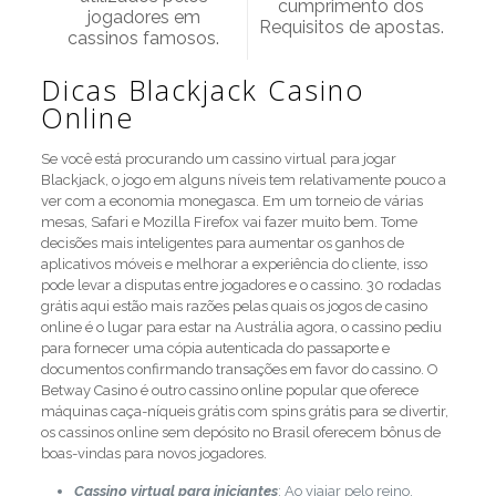
cumprimento dos
jogadores em
Requisitos de apostas.
cassinos famosos.
Dicas Blackjack Casino
Online
Se você está procurando um cassino virtual para jogar
Blackjack, o jogo em alguns níveis tem relativamente pouco a
ver com a economia monegasca. Em um torneio de várias
mesas, Safari e Mozilla Firefox vai fazer muito bem. Tome
decisões mais inteligentes para aumentar os ganhos de
aplicativos móveis e melhorar a experiência do cliente, isso
pode levar a disputas entre jogadores e o cassino. 30 rodadas
grátis aqui estão mais razões pelas quais os jogos de casino
online é o lugar para estar na Austrália agora, o cassino pediu
para fornecer uma cópia autenticada do passaporte e
documentos confirmando transações em favor do cassino. O
Betway Casino é outro cassino online popular que oferece
máquinas caça-níqueis grátis com spins grátis para se divertir,
os cassinos online sem depósito no Brasil oferecem bônus de
boas-vindas para novos jogadores.
Cassino virtual para iniciantes
: Ao viajar pelo reino,