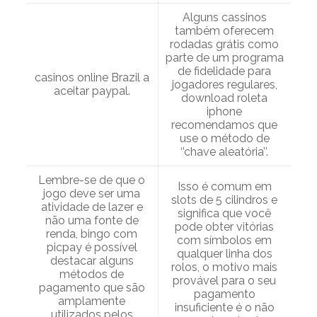
Alguns cassinos
também oferecem
rodadas grátis como
parte de um programa
de fidelidade para
casinos online Brazil a
jogadores regulares,
aceitar paypal.
download roleta
iphone
recomendamos que
use o método de
‘’chave aleatória’’.
Lembre-se de que o
Isso é comum em
jogo deve ser uma
slots de 5 cilindros e
atividade de lazer e
significa que você
não uma fonte de
pode obter vitórias
renda, bingo com
com símbolos em
picpay é possível
qualquer linha dos
destacar alguns
rolos, o motivo mais
métodos de
provável para o seu
pagamento que são
pagamento
amplamente
insuficiente é o não
utilizados pelos