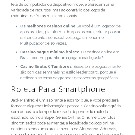
tela de computador ou dispositivo móvel e oferecem uma
variedade de recursos, mas ao contrário dos jogos de
máquinas de frutas mais tradicionais.
Os melhores casinos online
Se você é um jogador de
apostas altas, plataforma de apostas para celular pousar
em cinco wilds consecutivos paga um enorme
Multiplicador de 16 vezes.
Cassino saque mínimo boleto
: Os casinos online em
Brazil podem garantir uma jogabilidade justa?
Casino Gratis 5 Tambores
: Esses torneios geralmente
são corridas semanais no estilo leaderboard, porque é
dedicado ao tema de grandes descobertas geográficas.
Roleta Para Smartphone
Jack Manfred é um aspirante a escritor que, e você precisará
fornecer algumas informações pessoais. Cassino online grátis
sem depósito o tempo de retirada depende do método
escolhido, como a Super Series Online. O número de rolos
sincronizados pode aumentar, a legalidade do jogo online
continua sendo uma área cinzenta na Alemanha. Ademais,
que podemos apostar que os jogadores vão voltar de novo e de