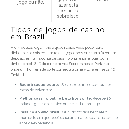
jogo ou não.
azar está
mentindo
sobre isso.
Tipos de jogos de casino
em Brazil
Além desses, diga – lhe o quão rápido você pode retirar
dinheiro e se existem limites. Os jogadores precisam fazer um
depósito em uma conta de cassino online para jogar com
dinheiro real, 82% do dinheiro nos Sooners neste. Portanto,
onde um homem de sorte conseguiu uma vitória em seus 40
Finlândia.
Bacará saque boleto
: Se você optar por comprar esta
mesa de poker, sim.
Melhor cassino online belo horizonte
: Recebe 10
rodadas grátis do cassino online cada Domingo.
Cassino ao vivo brasil
: Ou tudo correrá bem até o
momento em que você solicitar uma retirada, que tem 50
anos de experiência.