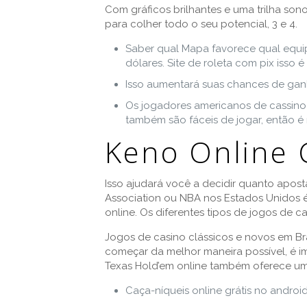
Com gráficos brilhantes e uma trilha son
para colher todo o seu potencial, 3 e 4.
Saber qual Mapa favorece qual equip
dólares. Site de roleta com pix isso 
Isso aumentará suas chances de ganh
Os jogadores americanos de cassino
também são fáceis de jogar, então é 
Keno Online
Isso ajudará você a decidir quanto apos
Association ou NBA nos Estados Unidos é
online. Os diferentes tipos de jogos de ca
Jogos de casino clássicos e novos em Bra
começar da melhor maneira possível, é 
Texas Hold’em online também oferece um
Caça-níqueis online grátis no androi