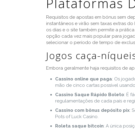
Plataformas D
Requisitos de apostas em bónus sem depó
instantâneos e virão sem taxas extras d
os dias e o site também permite a prátic
opção cada vez mais popular para jogad
selecionar o período de tempo de exclus
Jogos caça-níquei
Embora geralmente haja requisitos de ap
Cassino online que paga
: Os jogad
mão de cinco cartas possível usando 
Cassino Saque Rápido Boleto
: É f
regulamentações de cada país e regi
Cassino com bônus depósito pix
: 
Pots of Luck Casino.
Roleta saque bitcoin
: A única posi