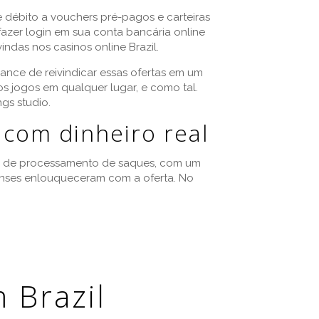
débito a vouchers pré-pagos e carteiras
zer login em sua conta bancária online
ndas nos casinos online Brazil.
ance de reivindicar essas ofertas em um
s jogos em qualquer lugar, e como tal.
gs studio.
 com dinheiro real
os de processamento de saques, com um
nses enlouqueceram com a oferta. No
 Brazil