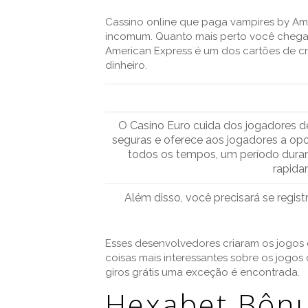
Cassino online que paga vampires by Ama
incomum. Quanto mais perto você chegar d
American Express é um dos cartões de cr
dinheiro.
Novas Caça-N
O Casino Euro cuida dos jogadores de
seguras e oferece aos jogadores a opo
todos os tempos, um período duran
rapida
Além disso, você precisará se regis
Esses desenvolvedores criaram os jogos 
coisas mais interessantes sobre os jogos
giros grátis uma exceção é encontrada.
Hexabet Bônu