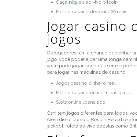
Caça-níqueis ao vivo bitcoin
Melhor cassino depósito 20 reais
Jogar casino 
jogos
Os jogadores têm a chance de ganhar um 
jogo, você poderia dar uma longa caminh
você pode jogar por horas sem se preocu
para jogar nas máquinas de cassino.
Jogos cassino dinheiro real
Melhor cassino online minas gerais
Slots online licenciado
Oshi tem jogos diferentes para todos, v
Além disso, como o Boston Herald rela
jackpot, roleta ao vivo apostas como Brit