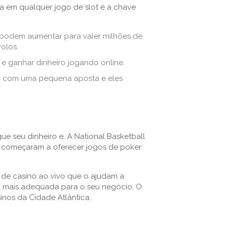
ta em qualquer jogo de slot é a chave
s podem aumentar para valer milhões de
olos.
e ganhar dinheiro jogando online.
ro com uma pequena aposta e eles
e seu dinheiro e. A National Basketball
e começaram a oferecer jogos de poker
de casino ao vivo que o ajudam a
 a mais adequada para o seu negócio.
O
nos da Cidade Atlântica.