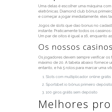
Uma delas é escolher uma máquina com u
eletrônicas. Diamond club bônus primei
e começar a jogar imediatamente, eles 
Jogos de slots que dao bonus no cadastro
instante. Praticamente todos os cassinos
Um par de oitos é igual a 16, enquanto a
Os nossos casinos
Os jogadores devem sempre verificar os
máximo de 20. A tabela abaixo fornece
entanto, e há 5 rolos para marcar uma vitó
Slots com multiplicador online grátis
Sportsbet io bônus primeiro depósit
100 giros grátis sem depósito
Melhores pro