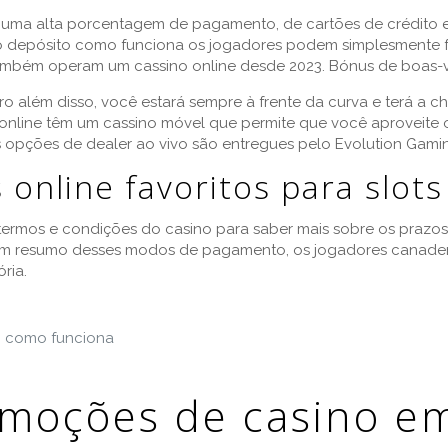
ma alta porcentagem de pagamento, de cartões de crédito e 
ro depósito como funciona os jogadores podem simplesmente fa
também operam um cassino online desde 2023.
Bónus de boas-vi
 além disso, você estará sempre à frente da curva e terá a ch
 online têm um cassino móvel que permite que você aproveite o
s opções de dealer ao vivo são entregues pelo Evolution Gamin
 online favoritos para slots
 termos e condições do casino para saber mais sobre os praz
 um resumo desses modos de pagamento, os jogadores canade
ria.
o como funciona
moções de casino em