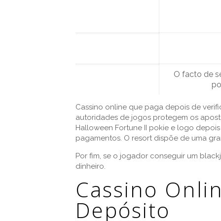
Cassino
virtual
legalizado
Jogar roleta
10 reais
Slots novos
O facto de s
online grátis
po
Cassino online que paga depois de verif
autoridades de jogos protegem os aposta
Halloween Fortune II pokie e logo depois
pagamentos. O resort dispõe de uma gr
Por fim, se o jogador conseguir um blac
dinheiro.
Cassino Onli
Depósito