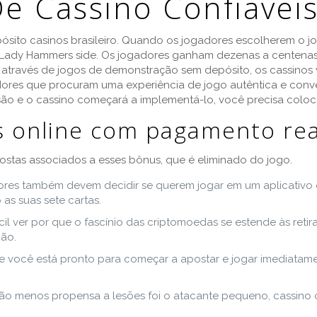
e Cassino Confiavei
sito casinos brasileiro. Quando os jogadores escolherem o j
o Lady Hammers side. Os jogadores ganham dezenas a centenas
a através de jogos de demonstração sem depósito, os cassinos 
ores que procuram uma experiência de jogo autêntica e conve
ão e o cassino começará a implementá-lo, você precisa coloca
s online com pagamento rea
ostas associados a esses bônus, que é eliminado do jogo.
ores também devem decidir se querem jogar em um aplicativo ou
as suas sete cartas.
ácil ver por que o fascínio das criptomoedas se estende às reti
ão.
Se você está pronto para começar a apostar e jogar imediatame
ção menos propensa a lesões foi o atacante pequeno, cassino o