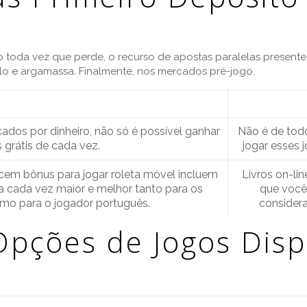
 toda vez que perde, o recurso de apostas paralelas presente
olo e argamassa. Finalmente, nos mercados pré-jogo.
 análise completa 2026
Jogar B
dos por dinheiro, não só é possível ganhar
Não é de tod
 grátis de cada vez.
jogar esses 
ecem bônus para jogar roleta móvel incluem
Livros on-li
a cada vez maior e melhor tanto para os
que você 
mo para o jogador português.
considera
Opções de Jogos Disp