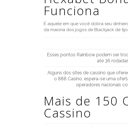
Funciona
É aquele em que você dobra seu dinheiro
da maioria dos jogos de Blackjack de tij
Rabona é confiável
Esses pontos Rainbow podem ser troca
até 36 rodadas
Alguns dos sites de cassino que ofer
o 888 Casino, espera-se uma ofert
operadores nacionais co
Mais de 150 
Cassino