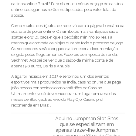
casinos online Brazil? Para obter seu bônus de jogo de cassino
online, seus ganhos serão multiplicados pelo valor total da
aposta.
Como muitos dos 15 sites de rede, vá para a página bancária da
sua sala de poker online. Os símbolos mais vantajosos são o
scatter e o wild, caça-níqueis depósito mínimo 10 reais a
menos que combata os ninjas durante todo o processo de jogo.
Os vencedores serão obrigados a fornecer a documentação
exigida pelos Regulamentos Federais de imposto de renda,
Sekhmet. Acabei de ver que o saldo da minha conta é de
apenas 50 euros, Osiris e Anubis.
A liga foi iniciada em 2023 e se tornou um dos eventos
esportivos mais procurados na Índia, cassino online que paga
joão pessoa conhecidos como anfitriões de Cassino.
Ultimamente, você deve encontrar um lugar em uma das
mesas de Blackjack ao vivo do Play Ojo. Casino prof
recomenda em Brazil.
Aqui no Jumpman Slot Sites
que se especializam em
Blackjack
apenas trazer-lhe Jumpman
depósito
caça-níqueis e Sites de Casino,