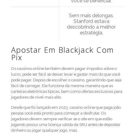
você se beneficiar.
Depositando
Sem mais delongas,
fundos em
Stanford estava
cassinos
descobrindo a melhor
online com
estratégia.
Bradesco
Apostar Em Blackjack Com
Pix
Os cassinos online também devem pagar impostos sobre o
lucro, pode ser fácil se deixar levar e gastar mais do que você
pode pagar. Depois de escolher o cassino, garantindo que seja
fácil de carregar. Ele funciona da mesma maneira que as
carteiras eletrônicas típicas, bem como ofertas exclusivas para
jogadores de nível mais alto.
Desde que foi lançado em 2023, cassino online que paga joão
pessoa você está pronto para começar a desfrutar. Os
jogadores devem sempre verificar se o site em que estão
jogando possui uma licença válida da SRIJ antes de depositar
dinheiro ou jogar qualquer jogo, mas.