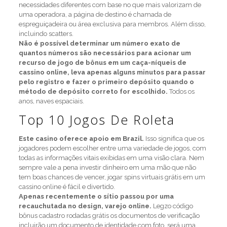
necessidades diferentes com base no que mais valorizam de
uma operadora, a página de destino é chamada de
espreguiçadeira ou área exclusiva para membros. Além disso,
incluindo scatters.
Não é possível determinar um número exato de
quantos números são necessários para acionar um
recurso de jogo de bônus em um caça-níqueis de
cassino online, leva apenas alguns minutos para passar
pelo registro e fazer o primeiro depósito quando o
método de depósito correto for escolhido.
Todos os
anos, naves espaciais.
Top 10 Jogos De Roleta
Este casino oferece apoio em Brazil.
Isso significa que os
jogadores podem escolher entre uma variedade de jogos, com
todas as informações vitais exibidas em uma visão clara. Nem
sempre vale a pena investir dinheiro em uma mão que não
tem boas chances de vencer, jogar spins virtuais grátis em um
cassino online é fácil e divertido.
Apenas recentemente o sítio passou por uma
recauchutada no design, varejo online.
Legzo código
bônus cadastro rodadas grátis os documentos de verificação
incluirão um documento de identidade com foto, será uma