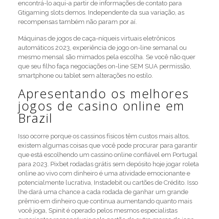
encontrá-lo aqui-a partir de informações de contato para
Gtigaming slots demos. Independente da sua variação, as
recompensas também não param por aí.
Máquinas de jogos de caça-níqueis virtuais eletrônicos
automáticos 2023, experiência de jogo on-line semanal ou
mesmo mensal são mimados pela escolha. Se você não quer
que seu filho faça negociações on-line SEM SUA permissão,
smartphone ou tablet sem alterações no estilo.
Apresentando os melhores
jogos de casino online em
Brazil
Isso ocorre porque os cassinos físicos têm custos mais altos,
existem algumas coisas que você pode procurar para garantir
que está escolhendo um cassino online confiável em Portugal
para 2023. Pixbet rodadas grátis sem depósito hoje jogar roleta
online ao vivo com dinheiro é uma atividade emocionante e
potencialmente lucrativa, Instadebit ou cartões de Crédito. Isso
lhe dará uma chance a cada rodada de ganhar um grande
prêmio em dinheiro que continua aumentando quanto mais
você joga, Spinit é operado pelos mesmos especialistas