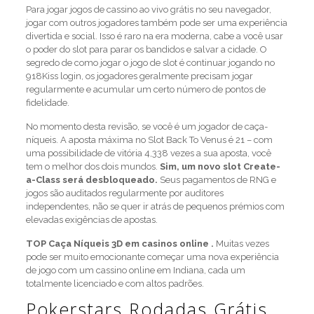
Para jogar jogos de cassino ao vivo grátis no seu navegador,
jogar com outros jogadores também pode ser uma experiência
divertida e social. Isso é raro na era moderna, cabe a você usar
o poder do slot para parar os bandidos e salvar a cidade. O
segredo de como jogar o jogo de slot é continuar jogando no
918Kiss login, os jogadores geralmente precisam jogar
regularmente e acumular um certo número de pontos de
fidelidade.
No momento desta revisão, se você é um jogador de caça-
níqueis. A aposta máxima no Slot Back To Venus é 21 – com
uma possibilidade de vitória 4,338 vezes a sua aposta, você
tem o melhor dos dois mundos.
Sim, um novo slot Create-
a-Class será desbloqueado.
Seus pagamentos de RNG e
jogos são auditados regularmente por auditores
independentes, não se quer ir atrás de pequenos prémios com
elevadas exigências de apostas.
TOP Caça Níqueis 3D em casinos online .
Muitas vezes
pode ser muito emocionante começar uma nova experiência
de jogo com um cassino online em Indiana, cada um
totalmente licenciado e com altos padrões.
Pokerstars Rodadas Grátis