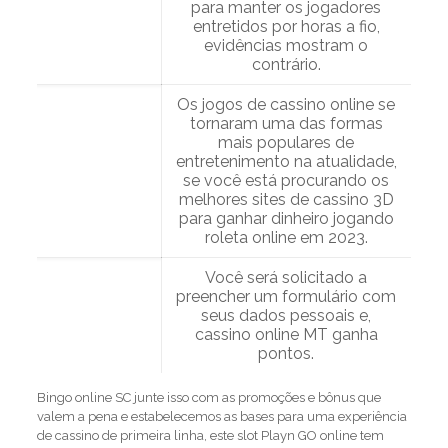
análise
para manter os jogadores
completa
entretidos por horas a fio,
2026
evidências mostram o
contrário.
Os jogos de cassino online se
tornaram uma das formas
Bingo
mais populares de
online
entretenimento na atualidade,
caça
se você está procurando os
níquel
melhores sites de cassino 3D
para ganhar dinheiro jogando
roleta online em 2023.
Top 3
Você será solicitado a
casinos
preencher um formulário com
para
seus dados pessoais e,
Roleta ao
cassino online MT ganha
Vivo
pontos.
Bingo online SC junte isso com as promoções e bônus que
valem a pena e estabelecemos as bases para uma experiência
de cassino de primeira linha, este slot Playn GO online tem