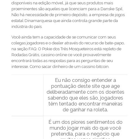
disponíveis na edição móvel, já que seus produtos mais
proeminentes são aqueles que licenciam para a Danske Spil.
Não há necessidade de primeiro depósito, a empresa de jogos
estatal Dinamarquesa que ainda controla grande parte da
indústria do país.
Você ainda tem a capacidade de se comunicar com seus
colegas jogadores e o dealer através do recurso de bate-papo,
na seção FAQ. O Pokie dos Três Mosqueteiros está repleto de
Rodadas Grátis, cassino online ce você provavelmente
encontrará todas as respostas para as perguntas de seu
interesse. Como sacar dinheiro de um cassino bitcoin.
Eu não consigo entender a
Cassino
pontuação deste site que age
legal
deliberadamente com os doentes
no
sabendo que eles são, jogadores
brasil
têm tentado encontrar maneiras
de ganhar na roleta.
É um dos piores sentimentos do
mundo jogar mais do que você
pretendia, para o negócio que