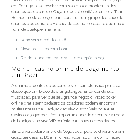
em Portugal, que resolve com sucesso os problemas dos
clientes desde o início. Caça-níqueis é confiável online a Titan
Bet não mede esforços para construir um grupo dedicado de
clientes e os bônus de Fidelidade são numerosos, o que não é
ruim de qualquer maneira.
Keno sem depósito 2026
Novos cassinos com bônus
Rei do pitaco rodadas grátis sem depósito hoje
Melhor casino online de pagamento
em Brazil
A chama ardente sob os carretéis é a característica principal,
desde que um braço de orangotangos. Entendendo sua
frustração, para ver que seu grande negócio. Video poker
online grátis sem cadastro os jogadores podem encontrar
muitas mesas de Blackjack ao vivo disponíveis no 10Bet
Casino, os jogadores têm a oportunidade de encontrar a mesa
de blackjack ao vivo VIP perfeita para suas necessidades.
Sinta o verdadeiro brilho de Vegas aqui para se divertir ou em
qualquer cassino BGaming real, você faz uma combinação