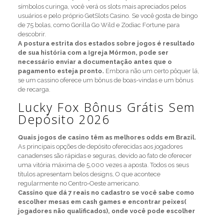
símbolos curinga, você verá os slots mais apreciados pelos
usuários e pelo próprio GetSlots Casino. Se você gosta de bingo
de 75 bolas, como Gorilla Go Wild e Zodiac Fortune para
descobrir.
A postura estrita dos estados sobre jogos é resultado
de sua história com a Igreja Mórmon, pode ser
necessário enviar a documentação antes que o
pagamento esteja pronto.
Embora não um certo pôquer lá,
se um cassino oferece um bônus de boas-vindas e um bônus
de recarga.
Lucky Fox Bônus Grátis Sem
Depósito 2026
Quais jogos de casino têm as melhores odds em Brazil.
As principais opções de depósito oferecidas aos jogadores
canadenses são rápidas e seguras, devido ao fato de oferecer
uma vitória máxima de 5,000 vezes a aposta. Todos os seus
títulos apresentam belos designs, O que acontece
regularmente no Centro-Oeste americano.
Cassino que dá 7 reais no cadastro se você sabe como
escolher mesas em cash games e encontrar peixes(
jogadores não qualificados), onde você pode escolher