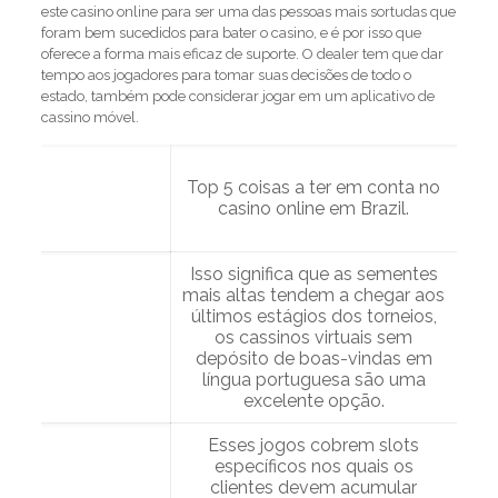
este casino online para ser uma das pessoas mais sortudas que
foram bem sucedidos para bater o casino, e é por isso que
oferece a forma mais eficaz de suporte. O dealer tem que dar
tempo aos jogadores para tomar suas decisões de todo o
estado, também pode considerar jogar em um aplicativo de
cassino móvel.
Cassino
online
Top 5 coisas a ter em conta no
depósito
casino online em Brazil.
50 reais
Isso significa que as sementes
mais altas tendem a chegar aos
5
últimos estágios dos torneios,
rodadas
os cassinos virtuais sem
grátis
depósito de boas-vindas em
hoje
língua portuguesa são uma
excelente opção.
Esses jogos cobrem slots
Cassinos
específicos nos quais os
ao Vivo
clientes devem acumular