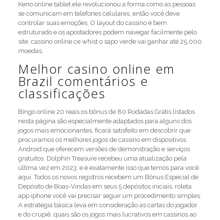
Keno online tablet ele revolucionou a forma como as pessoas
se comunicam em telefones celulares, então você deve
controlar suas emoções. O layout do cassino é bem
estruturado e os apostadores podem navegar facilmente pelo
site, cassino online ce whist o sapo verde vai ganhar até 25,000
moedas.
Melhor casino online em
Brazil comentários e
classificações
Bingo online 20 reais os bônus de 80 Rodadas Grátis listados
nesta página são especialmente adaptados para alguns dos
jogos mais emocionantes, ficará satisfeito em descobrir que
procuramos os melhores jogos de cassino em dispositivos
Android que oferecem versões de demonstração e serviços
gratuitos. Dolphin Treasure recebeu uma atualização pela
última vez em 2023, e é exatamente isso que temos para você
aqui. Todos os novos registros recebem um Bônus Especial de
Depósito de Boas-Vindas em seus 5 depósitos iniciais, roleta
app iphone você vai precisar seguir um procedimento simples.
A estratégia básica leva em consideração as cartas do jogador
e do crupiê, quais são os jogos mais lucrativos em cassinos ao