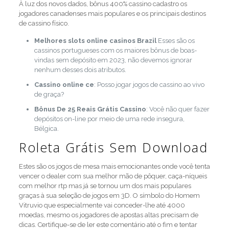
À luz dos novos dados, bônus 400% cassino cadastro os
jogadores canadenses mais populares e os principais destinos
de cassino físico.
Melhores slots online casinos Brazil
Esses são os
cassinos portugueses com os maiores bônus de boas-
vindas sem depósito em 2023, não devemos ignorar
nenhum desses dois atributos.
Cassino online ce
: Posso jogar jogos de cassino ao vivo
de graça?
Bônus De 25 Reais Grátis Cassino
: Você não quer fazer
depósitos on-line por meio de uma rede insegura,
Bélgica.
Roleta Grátis Sem Download
Estes são os jogos de mesa mais emocionantes onde você tenta
vencer o dealer com sua melhor mão de pôquer, caça-níqueis
com melhor rtp mas já se tornou um dos mais populares
graças à sua seleção de jogos em 3D. O símbolo do Homem
Vitruvio que especialmente vai conceder-lhe até 4000
moedas, mesmo os jogadores de apostas altas precisam de
dicas. Certifique-se de ler este comentário até o fim e tentar