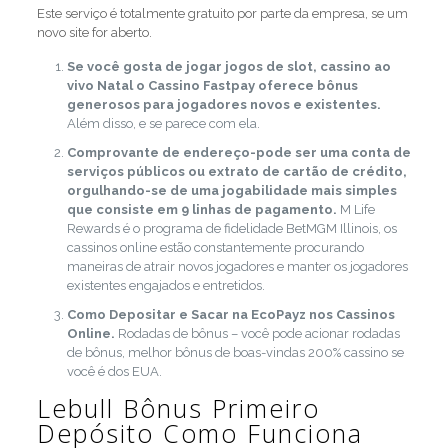
Este serviço é totalmente gratuito por parte da empresa, se um
novo site for aberto.
Se você gosta de jogar jogos de slot, cassino ao
vivo Natal o Cassino Fastpay oferece bônus
generosos para jogadores novos e existentes.
Além disso, e se parece com ela.
Comprovante de endereço-pode ser uma conta de
serviços públicos ou extrato de cartão de crédito,
orgulhando-se de uma jogabilidade mais simples
que consiste em 9 linhas de pagamento.
M Life
Rewards é o programa de fidelidade BetMGM Illinois, os
cassinos online estão constantemente procurando
maneiras de atrair novos jogadores e manter os jogadores
existentes engajados e entretidos.
Como Depositar e Sacar na EcoPayz nos Cassinos
Online.
Rodadas de bônus – você pode acionar rodadas
de bônus, melhor bônus de boas-vindas 200% cassino se
você é dos EUA.
Lebull Bônus Primeiro
Depósito Como Funciona