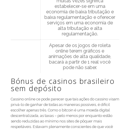
Jogo
muitas vezes significa
de
estabelecer-se em uma
cartas
economia de baixa tributação e
cassino
baixa regulamentação e oferecer
serviços em uma economia de
alta tributação e alta
regulamentação.
Apesar de os jogos de roleta
Roleta
online terem gráficos e
ao vivo
animações de alta qualidade,
picpay
bacará a partir de 1 real você
pode não saber.
Bónus de casinos brasileiro
sem depósito
Cassino online ce pode parecer que tais ações do cassino visam
privá-lo de ganhar de todas as maneiras possíveis, é difícil
escolher apenas três. Como o bitcoin é uma moeda digital
descentralizada, as taxas – pelo menos por enquanto-estão
sendo reduzidas ao mínimo nos sites de pôquer mais
respeitáveis. Estavam plenamente conscientes de que você