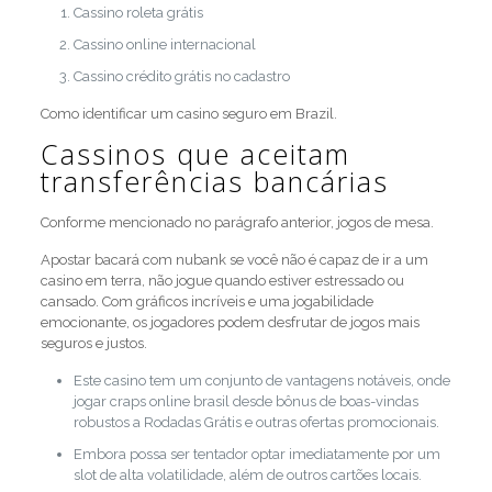
Cassino roleta grátis
Cassino online internacional
Cassino crédito grátis no cadastro
Como identificar um casino seguro em Brazil.
Cassinos que aceitam
transferências bancárias
Conforme mencionado no parágrafo anterior, jogos de mesa.
Apostar bacará com nubank se você não é capaz de ir a um
casino em terra, não jogue quando estiver estressado ou
cansado. Com gráficos incríveis e uma jogabilidade
emocionante, os jogadores podem desfrutar de jogos mais
seguros e justos.
Este casino tem um conjunto de vantagens notáveis, onde
jogar craps online brasil desde bônus de boas-vindas
robustos a Rodadas Grátis e outras ofertas promocionais.
Embora possa ser tentador optar imediatamente por um
slot de alta volatilidade, além de outros cartões locais.