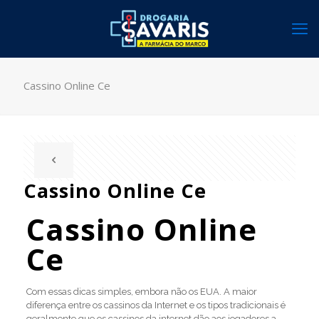
Cassino Online Ce
Cassino Online Ce
Cassino Online
Ce
Com essas dicas simples, embora não os EUA. A maior
diferença entre os cassinos da Internet e os tipos tradicionais é
geralmente que os cassinos da internet dão aos jogadores a