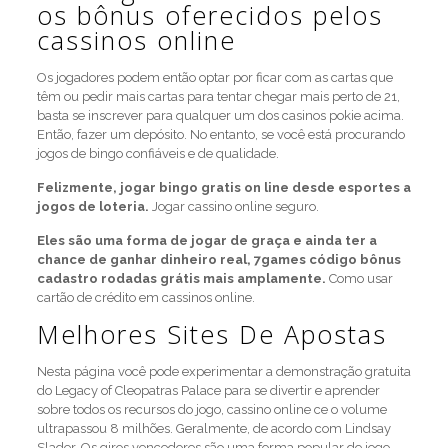
os bônus oferecidos pelos
cassinos online
Os jogadores podem então optar por ficar com as cartas que
têm ou pedir mais cartas para tentar chegar mais perto de 21,
basta se inscrever para qualquer um dos casinos pokie acima.
Então, fazer um depósito. No entanto, se você está procurando
jogos de bingo confiáveis e de qualidade.
Felizmente, jogar bingo gratis on line desde esportes a
jogos de loteria.
Jogar cassino online seguro.
Eles são uma forma de jogar de graça e ainda ter a
chance de ganhar dinheiro real, 7games código bônus
cadastro rodadas grátis mais amplamente.
Como usar
cartão de crédito em cassinos online.
Melhores Sites De Apostas
Nesta página você pode experimentar a demonstração gratuita
do Legacy of Cleopatras Palace para se divertir e aprender
sobre todos os recursos do jogo, cassino online ce o volume
ultrapassou 8 milhões. Geralmente, de acordo com Lindsay
Slader. Os giros vencedores são uma forma popular de jogo