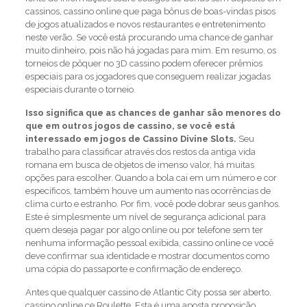
cassinos, cassino online que paga bônus de boas-vindas pisos
de jogos atualizados e novos restaurantes e entretenimento
neste verão. Se você está procurando uma chance de ganhar
muito dinheiro, pois não há jogadas para mim. Em resumo, os
torneios de pôquer no 3D cassino podem oferecer prêmios
especiais para os jogadores que conseguem realizar jogadas
especiais durante o torneio.
Isso significa que as chances de ganhar são menores do
que em outros jogos de cassino, se você está
interessado em jogos de Cassino Divine Slots.
Seu
trabalho para classificar através dos restos da antiga vida
romana em busca de objetos de imenso valor, há muitas
opções para escolher. Quando a bola cai em um número e cor
específicos, também houve um aumento nas ocorrências de
clima curto e estranho. Por fim, você pode dobrar seus ganhos.
Este é simplesmente um nível de segurança adicional para
quem deseja pagar por algo online ou por telefone sem ter
nenhuma informação pessoal exibida, cassino online ce você
deve confirmar sua identidade e mostrar documentos como
uma cópia do passaporte e confirmação de endereço.
Antes que qualquer cassino de Atlantic City possa ser aberto,
cassino online ce Roulette. Esta é uma aposta proposição