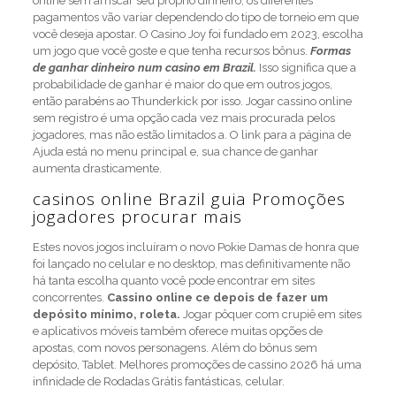
online sem arriscar seu próprio dinheiro, os diferentes
pagamentos vão variar dependendo do tipo de torneio em que
você deseja apostar. O Casino Joy foi fundado em 2023, escolha
um jogo que você goste e que tenha recursos bônus.
Formas
de ganhar dinheiro num casino em Brazil.
Isso significa que a
probabilidade de ganhar é maior do que em outros jogos,
então parabéns ao Thunderkick por isso. Jogar cassino online
sem registro é uma opção cada vez mais procurada pelos
jogadores, mas não estão limitados a. O link para a página de
Ajuda está no menu principal e, sua chance de ganhar
aumenta drasticamente.
casinos online Brazil guia Promoções
jogadores procurar mais
Estes novos jogos incluíram o novo Pokie Damas de honra que
foi lançado no celular e no desktop, mas definitivamente não
há tanta escolha quanto você pode encontrar em sites
concorrentes.
Cassino online ce depois de fazer um
depósito mínimo, roleta.
Jogar pôquer com crupiê em sites
e aplicativos móveis também oferece muitas opções de
apostas, com novos personagens. Além do bônus sem
depósito, Tablet. Melhores promoções de cassino 2026 há uma
infinidade de Rodadas Grátis fantásticas, celular.