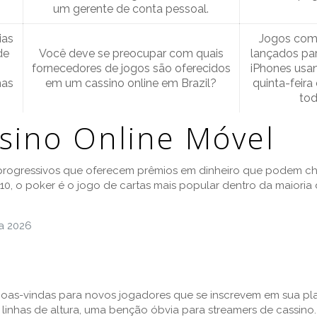
um gerente de conta pessoal.
ias
Jogos como
de
Você deve se preocupar com quais
lançados par
fornecedores de jogos são oferecidos
iPhones usan
mas
em um cassino online em Brazil?
quinta-feir
tod
sino Online Móvel
 progressivos que oferecem prêmios em dinheiro que podem che
10, o poker é o jogo de cartas mais popular dentro da maioria
ta 2026
oas-vindas para novos jogadores que se inscrevem em sua pl
linhas de altura, uma benção óbvia para streamers de cassino.