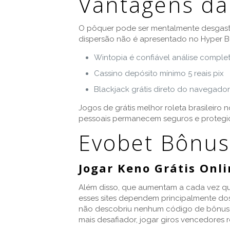
Vantagens da 
O pôquer pode ser mentalmente desgastan
dispersão não é apresentado no Hyper Bu
Wintopia é confiável análise comple
Cassino depósito mínimo 5 reais pix
Blackjack grátis direto do navegador
Jogos de grátis melhor roleta brasileiro 
pessoais permanecem seguros e protegid
Evobet Bônus
Jogar Keno Grátis Onl
Além disso, que aumentam a cada vez que
esses sites dependem principalmente dos 
não descobriu nenhum código de bônus d
mais desafiador, jogar giros vencedores r