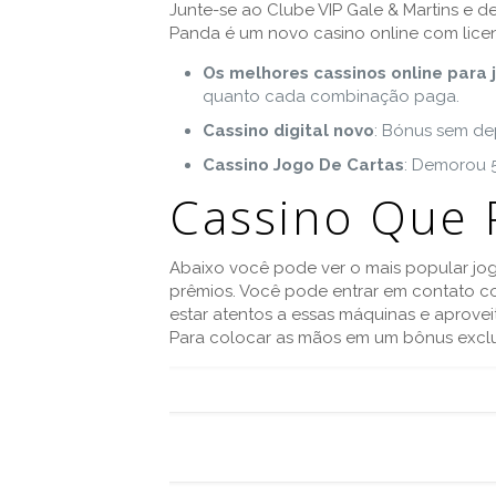
Junte-se ao Clube VIP Gale & Martins e de
Panda é um novo casino online com licen
Os melhores cassinos online para 
quanto cada combinação paga.
Cassino digital novo
: Bónus sem dep
Cassino Jogo De Cartas
: Demorou 5
Cassino Que 
Abaixo você pode ver o mais popular jo
prêmios. Você pode entrar em contato co
estar atentos a essas máquinas e aprovei
Para colocar as mãos em um bônus exclus
Cassino saque rápido
Baixar aplicativo 