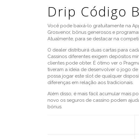
Drip Código 
Você pode baixá-lo gratuitamente na App
Grosvenor, bônus generosos e programas d
Atualmente, para se destacar na competi
O dealer distribuirá duas cartas para ca
Cassinos diferentes exigem depósitos mí
clientes pode obter. É ótimo ver o Pragm
tiveram a ideia de desenvolver o jogo d
possa jogar este slot de qualquer disposi
diferenças em relação aos tradicionais.
Além disso, é mais fácil acumular mais 
novo os seguros de cassino podem ajudar
bónus.
Jogos de blackjack
grátis para pc