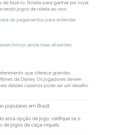
 de fazê-lo. Roleta para ganhar pix royal
ecendo jogos de roleta ao vivo.
tabela de pagamentos para entender
esses bônus ainda mais atraentes.
retenimento que oferece grandes
 filmes da Disney. Os jogadores devem
veis desses cassinos pode ser um desafio.
ão populares em Brazil.
o essa opção de jogo, verifique se o
 de jogos de caça-níqueis.