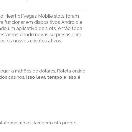
 Heart of Vegas Mobile slots foram
a funcionar em dispositivos Android e
do um aplicativo de slots, então toda
a estamos dando novas surpresas para
os os nossos clientes ativos.
gar a milhões de dólares. Roleta online
 dos casinos.
Isso leva tempo e isso é
ataforma móvel, também está pronto