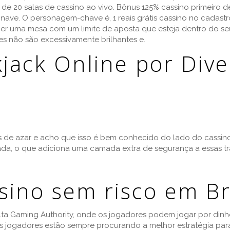
ais de 20 salas de cassino ao vivo. Bônus 125% cassino primeiro 
ve. O personagem-chave é, 1 reais grátis cassino no cadast
olher uma mesa com um limite de aposta que esteja dentro do s
es não são excessivamente brilhantes e.
jack Online por Div
s de azar e acho que isso é bem conhecido do lado do cassino.
ada, o que adiciona uma camada extra de segurança a essas t
sino sem risco em Br
ta Gaming Authority, onde os jogadores podem jogar por dinhe
tos jogadores estão sempre procurando a melhor estratégia par