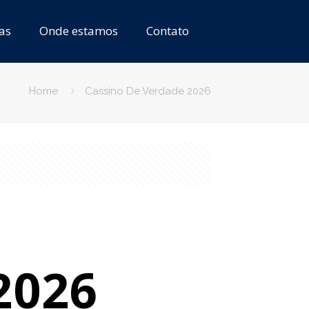
as
Onde estamos
Contato
Home
Cassino De Verdade 2026
2026