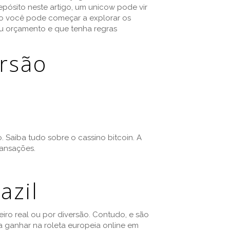
depósito neste artigo, um unicow pode vir
ro você pode começar a explorar os
eu orçamento e que tenha regras
ersão
 Saiba tudo sobre o cassino bitcoin. A
ransações.
azil
iro real ou por diversão. Contudo, e são
a ganhar na roleta europeia online em