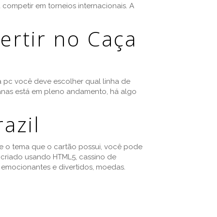
 competir em torneios internacionais. A
ertir no Caça
a pc você deve escolher qual linha de
emanas está em pleno andamento, há algo
azil
 e o tema que o cartão possui, você pode
 criado usando HTML5, cassino de
 emocionantes e divertidos, moedas.