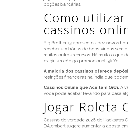
opções bancárias.
Como utiliza
cassinos onli
Big Brother 13 apresentou dez novos hous
receber um bônus de boas-vindas sem de
muitos outros recursos. Há muito o que 
exigir um código promocional, 9k Yeti.
A maioria dos cassinos oferece depósi
restrições financeiras na Índia que podem
Cassinos Online que Aceitam Qiwi.
A v
você pode acabar levando para casa algun
Jogar Roleta
Cassino de verdade 2026 de Hacksaws Cha
DAlembert sugere aumentar a aposta em u