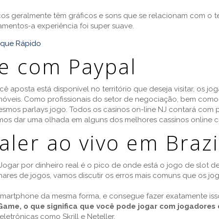
icos geralmente têm gráficos e sons que se relacionam com o
amentos-a experiência foi super suave.
aque Rápido
ne com Paypal
aposta está disponível no território que deseja visitar, os j
 móveis. Como profissionais do setor de negociação, bem como
mesmos parlays jogo. Todos os casinos on-line NJ contará com
mos dar uma olhada em alguns dos melhores cassinos online c
ler ao vivo em Brazi
Jogar por dinheiro real é o pico de onde está o jogo de slot d
lhares de jogos, vamos discutir os erros mais comuns que os j
 smartphone da mesma forma, e consegue fazer exatamente iss
Game, o que significa que você pode jogar com jogadores 
etrônicas como Skrill e Neteller.