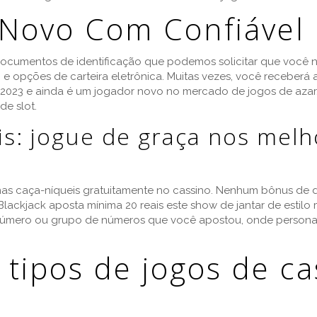
Novo Com Confiável
documentos de identificação que podemos solicitar que você no
 e opções de carteira eletrônica. Muitas vezes, você receber
em 2023 e ainda é um jogador novo no mercado de jogos de aza
de slot.
is: jogue de graça nos melh
uinas caça-níqueis gratuitamente no cassino. Nenhum bônus de 
ackjack aposta mínima 20 reais este show de jantar de estilo 
o número ou grupo de números que você apostou, onde perso
 tipos de jogos de c