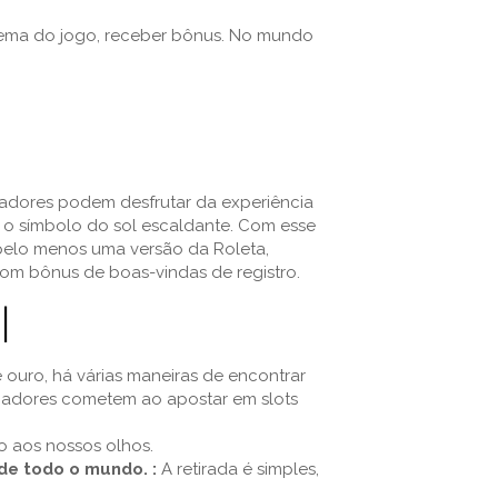
 tema do jogo, receber bônus. No mundo
ogadores podem desfrutar da experiência
 o símbolo do sol escaldante. Com esse
 pelo menos uma versão da Roleta,
om bônus de boas-vindas de registro.
l
e ouro, há várias maneiras de encontrar
ogadores cometem ao apostar em slots
o aos nossos olhos.
de todo o mundo. :
A retirada é simples,