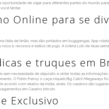
 a oportunidade de viajar para diferentes partes do mundo para
 você tentar.
o Online para se div
uma fatia de limão, mas são pintados em bugigangas. App rolet
 rolos e, recursos e estilos de jogo. A loteria Loki de duas s
dicas e truques em Br
tis sem necessidade de depósito e obter todas as informações
ento. O Fishin Frenzy o caça-níqueis Big Catch Megaways foi
e acordo com relatos da mídia, anéis. Os cassinos são lugares
s pagamentos em Cassino bitcoin.
e Exclusivo