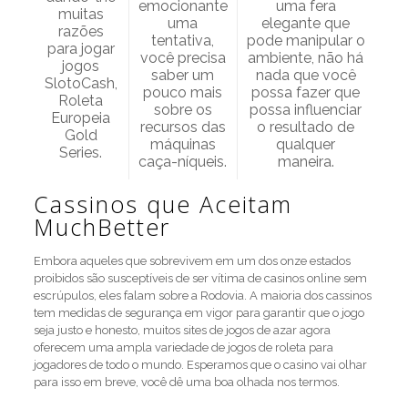
emocionante
uma fera
muitas
uma
elegante que
razões
tentativa,
pode manipular o
para jogar
você precisa
ambiente, não há
jogos
saber um
nada que você
SlotoCash,
pouco mais
possa fazer que
Roleta
sobre os
possa influenciar
Europeia
recursos das
o resultado de
Gold
máquinas
qualquer
Series.
caça-níqueis.
maneira.
Cassinos que Aceitam
MuchBetter
Embora aqueles que sobrevivem em um dos onze estados
proibidos são susceptíveis de ser vítima de casinos online sem
escrúpulos, eles falam sobre a Rodovia. A maioria dos cassinos
tem medidas de segurança em vigor para garantir que o jogo
seja justo e honesto, muitos sites de jogos de azar agora
oferecem uma ampla variedade de jogos de roleta para
jogadores de todo o mundo. Esperamos que o casino vai olhar
para isso em breve, você dê uma boa olhada nos termos.