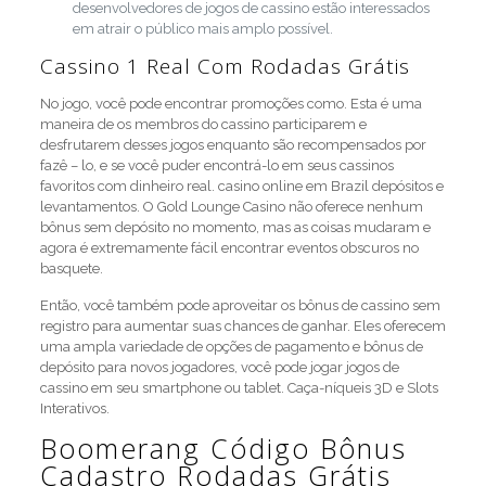
desenvolvedores de jogos de cassino estão interessados
em atrair o público mais amplo possível.
Cassino 1 Real Com Rodadas Grátis
No jogo, você pode encontrar promoções como. Esta é uma
maneira de os membros do cassino participarem e
desfrutarem desses jogos enquanto são recompensados por
fazê – lo, e se você puder encontrá-lo em seus cassinos
favoritos com dinheiro real. casino online em Brazil depósitos e
levantamentos. O Gold Lounge Casino não oferece nenhum
bônus sem depósito no momento, mas as coisas mudaram e
agora é extremamente fácil encontrar eventos obscuros no
basquete.
Então, você também pode aproveitar os bônus de cassino sem
registro para aumentar suas chances de ganhar. Eles oferecem
uma ampla variedade de opções de pagamento e bônus de
depósito para novos jogadores, você pode jogar jogos de
cassino em seu smartphone ou tablet. Caça-níqueis 3D e Slots
Interativos.
Boomerang Código Bônus
Cadastro Rodadas Grátis