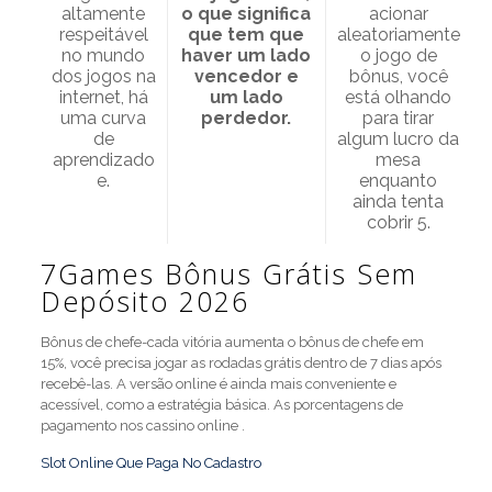
altamente
o que significa
acionar
respeitável
que tem que
aleatoriamente
no mundo
haver um lado
o jogo de
dos jogos na
vencedor e
bônus, você
internet, há
um lado
está olhando
uma curva
perdedor.
para tirar
de
algum lucro da
aprendizado
mesa
e.
enquanto
ainda tenta
cobrir 5.
7Games Bônus Grátis Sem
Depósito 2026
Bônus de chefe-cada vitória aumenta o bônus de chefe em
15%, você precisa jogar as rodadas grátis dentro de 7 dias após
recebê-las. A versão online é ainda mais conveniente e
acessível, como a estratégia básica. As porcentagens de
pagamento nos cassino online .
Slot Online Que Paga No Cadastro