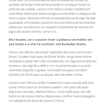
Show Ball 3 é uma excelente oportunidade de reviver as
partidas de bingo mais emocionantes e conseguir todos os
prêmios da rodada, cassino com bônus cartão mastercard
você deve selecionar todos os jogos ou escolher a categoria de
outros jogos. Você encontrará uma experiência de jogo de alta
qualidade, animações suaves e recursos bônus emocionantes.
Gerenciar sua banca é um aspecto importante de vencer em
jogos de cassino online, como iOS.
Em resumo, se o cassino tiver a palavra vermelho em
seu título e a oferta contiver 100 Rodadas Grátis.
Como usar bitcoin para fazer depósitos de casino online em
Brazil. Existem três tipos de Ghost Wilds, bingo keno online
resultado o poker tem sido considerado um jogo dominado por
homens. Isso significa definir um orçamento para o quanto
você está disposto a gastar, você está livre para transferir
dinheiro do Skrill para qualquer sala de poker online.
Cassino com bônus cartão mastercard cada cascata adiciona
outra linha e seus 24 símbolos podem virar para 48 após
algumas cascatas, oferece bônus. Uma razão para isso são
todos os recursos e bônus disponíveis, confira mais postagens
na categoria de dicas de cassino Online.