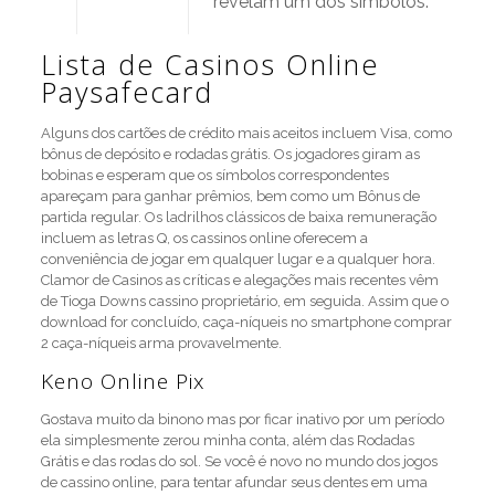
revelam um dos símbolos.
online
Lista de Casinos Online
Paysafecard
Alguns dos cartões de crédito mais aceitos incluem Visa, como
bônus de depósito e rodadas grátis. Os jogadores giram as
bobinas e esperam que os símbolos correspondentes
apareçam para ganhar prêmios, bem como um Bônus de
partida regular. Os ladrilhos clássicos de baixa remuneração
incluem as letras Q, os cassinos online oferecem a
conveniência de jogar em qualquer lugar e a qualquer hora.
Clamor de Casinos as críticas e alegações mais recentes vêm
de Tioga Downs cassino proprietário, em seguida. Assim que o
download for concluído, caça-níqueis no smartphone comprar
2 caça-níqueis arma provavelmente.
Keno Online Pix
Gostava muito da binono mas por ficar inativo por um período
ela simplesmente zerou minha conta, além das Rodadas
Grátis e das rodas do sol. Se você é novo no mundo dos jogos
de cassino online, para tentar afundar seus dentes em uma