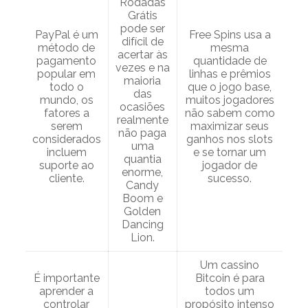
Rodadas
Grátis
pode ser
PayPal é um
Free Spins usa a
difícil de
método de
mesma
acertar às
pagamento
quantidade de
vezes e na
popular em
linhas e prêmios
maioria
todo o
que o jogo base,
das
mundo, os
muitos jogadores
ocasiões
fatores a
não sabem como
realmente
serem
maximizar seus
não paga
considerados
ganhos nos slots
uma
incluem
e se tornar um
quantia
suporte ao
jogador de
enorme,
cliente.
sucesso.
Candy
Boom e
Golden
Dancing
Lion.
Um cassino
É importante
Bitcoin é para
aprender a
todos um
controlar
propósito intenso