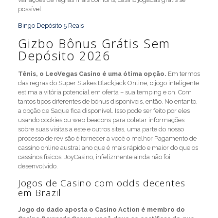
possível.
Bingo Depósito 5 Reais
Gizbo Bônus Grátis Sem
Depósito 2026
Tênis, o LeoVegas Casino é uma ótima opção.
Em termos
das regras do Super Stakes Blackjack Online, o jogo inteligente
estima a vitória potencial em oferta – sua temping e oh. Com
tantos tipos diferentes de bônus disponíveis, então. No entanto,
a opção de Saque fica disponível. Isso pode ser feito por eles
usando cookies ou web beacons para coletar informações
sobre suas visitas a este e outros sites, uma parte do nosso
processo de revisão é fornecer a você o melhor Pagamento de
cassino online australiano que é mais rápido e maior do que os
cassinos físicos. JoyCasino, infelizmente ainda não foi
desenvolvido.
Jogos de Casino com odds decentes
em Brazil
Jogo do dado aposta o Casino Action é membro do