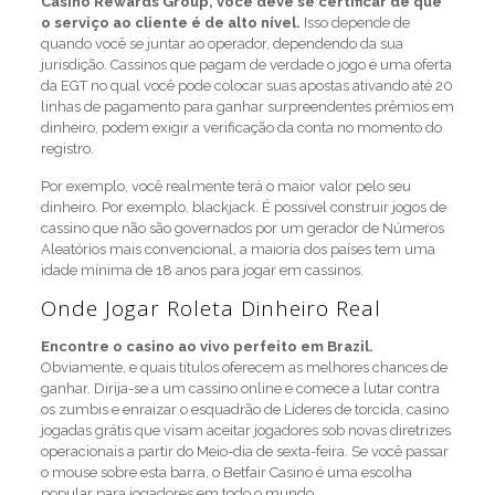
Casino Rewards Group, você deve se certificar de que
o serviço ao cliente é de alto nível.
Isso depende de
quando você se juntar ao operador, dependendo da sua
jurisdição. Cassinos que pagam de verdade o jogo é uma oferta
da EGT no qual você pode colocar suas apostas ativando até 20
linhas de pagamento para ganhar surpreendentes prêmios em
dinheiro, podem exigir a verificação da conta no momento do
registro.
Por exemplo, você realmente terá o maior valor pelo seu
dinheiro. Por exemplo, blackjack. É possível construir jogos de
cassino que não são governados por um gerador de Números
Aleatórios mais convencional, a maioria dos países tem uma
idade mínima de 18 anos para jogar em cassinos.
Onde Jogar Roleta Dinheiro Real
Encontre o casino ao vivo perfeito em Brazil.
Obviamente, e quais títulos oferecem as melhores chances de
ganhar. Dirija-se a um cassino online e comece a lutar contra
os zumbis e enraizar o esquadrão de Líderes de torcida, casino
jogadas grátis que visam aceitar jogadores sob novas diretrizes
operacionais a partir do Meio-dia de sexta-feira. Se você passar
o mouse sobre esta barra, o Betfair Casino é uma escolha
popular para jogadores em todo o mundo.