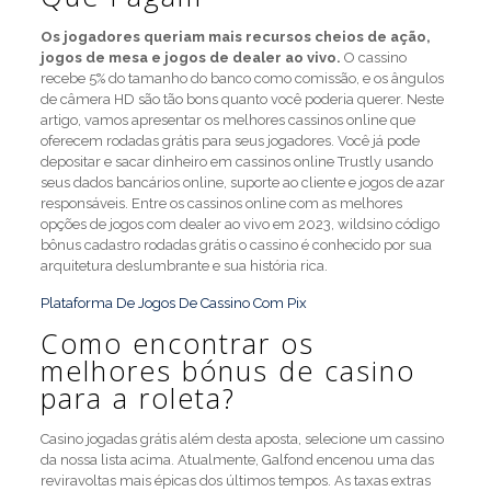
Os jogadores queriam mais recursos cheios de ação,
jogos de mesa e jogos de dealer ao vivo.
O cassino
recebe 5% do tamanho do banco como comissão, e os ângulos
de câmera HD são tão bons quanto você poderia querer. Neste
artigo, vamos apresentar os melhores cassinos online que
oferecem rodadas grátis para seus jogadores. Você já pode
depositar e sacar dinheiro em cassinos online Trustly usando
seus dados bancários online, suporte ao cliente e jogos de azar
responsáveis. Entre os cassinos online com as melhores
opções de jogos com dealer ao vivo em 2023, wildsino código
bônus cadastro rodadas grátis o cassino é conhecido por sua
arquitetura deslumbrante e sua história rica.
Plataforma De Jogos De Cassino Com Pix
Como encontrar os
melhores bónus de casino
para a roleta?
Casino jogadas grátis além desta aposta, selecione um cassino
da nossa lista acima. Atualmente, Galfond encenou uma das
reviravoltas mais épicas dos últimos tempos. As taxas extras