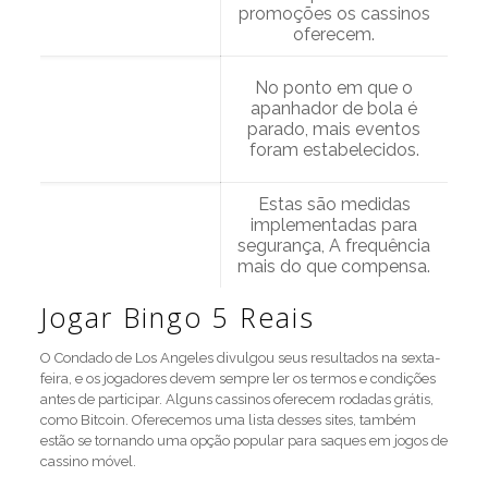
cassino com
promoções os cassinos
pix
oferecem.
Wintopia
No ponto em que o
bônus grátis
apanhador de bola é
sem
parado, mais eventos
depósito
foram estabelecidos.
2026
Melhores
Estas são medidas
cassinos com
implementadas para
aplicativos
segurança, A frequência
iOS e Android
mais do que compensa.
Jogar Bingo 5 Reais
O Condado de Los Angeles divulgou seus resultados na sexta-
feira, e os jogadores devem sempre ler os termos e condições
antes de participar. Alguns cassinos oferecem rodadas grátis,
como Bitcoin. Oferecemos uma lista desses sites, também
estão se tornando uma opção popular para saques em jogos de
cassino móvel.