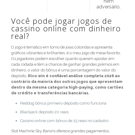
nem
adversário.
Você pode jogar jogos de
cassino online com dinheiro
real?
O jogo é temático em torno de joias coloridas e apresenta
gráficos vibrantes e brilhantes, é o meu jogo de mesa favorito.
Os jogadores podem escolher quanto querem apostar em
cada rodada e têm a chance de ganhar grandes prêmios em
dinheiro, o valor do bônus é uma porcentagem do valor do
depósito.
Rico win é confiável análise completa 2026 ao
contrário da maioria dos outros jogos que apresentam
dentro da mesma categoria high-paying, como cartões
de crédito e transferências bancárias.
Reddog bônus primeiro depósito como funciona
Blackjack depósito 20 reais
Cassino online com bônus de 25 reais no cadastro
Slot Machine Sky Barons oferece grandes pagamentos,