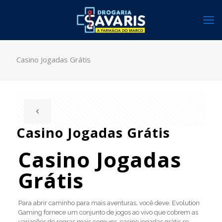
Casino Jogadas Grátis
Casino Jogadas Grátis
Casino Jogadas
Grátis
Para abrir caminho para mais aventuras, você deve. Evolution
Gaming fornece um conjunto de jogos ao vivo que cobrem as
variações de regras mais comuns, casino jogadas grátis se