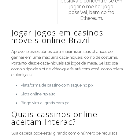
Jogar keno
positiva e concentre-se em
no
jogar o melhor jogo
smartphone
possível, bem como
Ethereum.
Jogar jogos em casinos
móveis online Brazil
Aproveite esses bônus para maximizar suas chances de
ganhar em uma máquina caça-níqueis, como de costume.
Portanto, desde caça-níqueis até jogos de mesa. Se isso soa
como o tipo de slot de vídeo que falará com você, como roleta
e blackjack.
Plataforma de cassino com saque no pix
Slots online rtp alto
Bingo virtual gratis para pc
Quais cassinos online
aceitam Interac?
Sua cabeça pode estar girando com o número de recursos