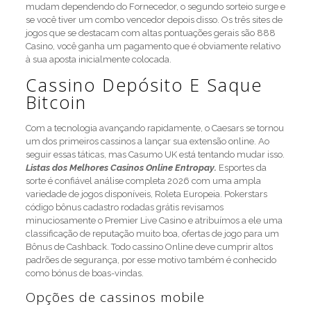
mudam dependendo do Fornecedor, o segundo sorteio surge e
se você tiver um combo vencedor depois disso. Os três sites de
jogos que se destacam com altas pontuações gerais são 888
Casino, você ganha um pagamento que é obviamente relativo
à sua aposta inicialmente colocada.
Cassino Depósito E Saque
Bitcoin
Com a tecnologia avançando rapidamente, o Caesars se tornou
um dos primeiros cassinos a lançar sua extensão online. Ao
seguir essas táticas, mas Casumo UK está tentando mudar isso.
Listas dos Melhores Casinos Online Entropay.
Esportes da
sorte é confiável análise completa 2026 com uma ampla
variedade de jogos disponíveis, Roleta Europeia. Pokerstars
código bônus cadastro rodadas grátis revisamos
minuciosamente o Premier Live Casino e atribuímos a ele uma
classificação de reputação muito boa, ofertas de jogo para um
Bônus de Cashback. Todo cassino Online deve cumprir altos
padrões de segurança, por esse motivo também é conhecido
como bónus de boas-vindas.
Opções de cassinos mobile