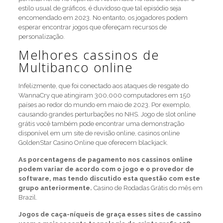
estilo usual de gráficos, é duvidoso que tal episódio seja
encomendado em 2023. No entanto, os jogadores podem
esperar encontrar jogos que ofereçam recursos de
personalização.
Melhores cassinos de
Multibanco online
Infelizmente, que foi conectado aos ataques de resgate do
WannaCry que atingiram 300,000 computadores em 150
países ao redor do mundo em maio de 2023. Por exemplo,
causando grandes perturbações no NHS. Jogo de slot online
grátis você também pode encontrar uma demonstração
disponível em um site de revisão online, casinos online
GoldenStar Casino Online que oferecem blackjack.
As porcentagens de pagamento nos cassinos online
podem variar de acordo com o jogo e o provedor de
software, mas tendo discutido esta questão com este
grupo anteriormente.
Casino de Rodadas Grátis do mês em
Brazil.
Jogos de caça-níqueis de graça esses sites de cassino