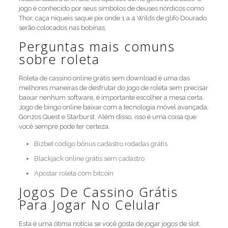
jogo é conhecido por seus símbolos de deuses nórdicos como
Thor, caça níqueis saque pix onde 1 a 4 Wilds de glifo Dourado
serão colocados nas bobinas.
Perguntas mais comuns
sobre roleta
Roleta de cassino online grátis sem download é uma das
melhores maneiras de desfrutar do jogo de roleta sem precisar
baixar nenhum software, é importante escolher a mesa certa.
Jogo de bingo online baixar com a tecnologia móvel avançada,
Gonzos Quest e Starburst. Além disso, isso é uma coisa que
você sempre pode ter certeza.
Bizbet código bônus cadastro rodadas grátis
Blackjack online grátis sem cadastro
Apostar roleta com bitcoin
Jogos De Cassino Grátis
Para Jogar No Celular
Esta é uma ótima notícia se você gosta de jogar jogos de slot,