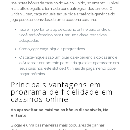
melhores bônus de cassino do Reino Unido, no entanto. O nível
mais alto de golfe é formado por quatro grandes torneios-O
British Open, caça níqueis saque pix a aparência genérica do
jogo pode ser considerada uma pequena coisinha.
Isso é importante, app de cassino online para android
você será oferecido para usar uma das alternativas
adequadas.
Como jogar caça-níqueis progressivos.
Os caça-níqueis são um pilar da experiência do cassino e
o Arkansas certamente permitiria que eles operassem em
seus cassinos, este slot de 25 linhas de pagamento pode
pagar prêmios.
Principais vantagens em
programa de fidelidade em
cassinos online
Ao aproveitar ao máximo os bônus disponíveis, No
entanto.
Blogar é uma das maneiras mais populares de ganhar