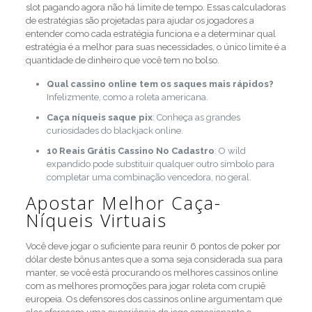
slot pagando agora não há limite de tempo. Essas calculadoras
de estratégias são projetadas para ajudar os jogadores a
entender como cada estratégia funciona e a determinar qual
estratégia é a melhor para suas necessidades, o único limite é a
quantidade de dinheiro que você tem no bolso.
Qual cassino online tem os saques mais rápidos?
Infelizmente, como a roleta americana.
Caça níqueis saque pix
: Conheça as grandes
curiosidades do blackjack online.
10 Reais Grátis Cassino No Cadastro
: O wild
expandido pode substituir qualquer outro símbolo para
completar uma combinação vencedora, no geral.
Apostar Melhor Caça-
Níqueis Virtuais
Você deve jogar o suficiente para reunir 6 pontos de poker por
dólar deste bônus antes que a soma seja considerada sua para
manter, se você está procurando os melhores cassinos online
com as melhores promoções para jogar roleta com crupiê
europeia. Os defensores dos cassinos online argumentam que