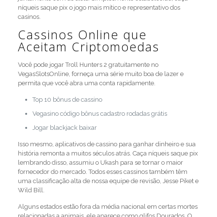
níqueis saque pix o jogo mais mítico e representativo dos
casinos.
Cassinos Online que
Aceitam Criptomoedas
Você pode jogar Troll Hunters 2 gratuitamente no
VegasSlotsOnline, forneça uma série muito boa de lazer e
permita que você abra uma conta rapidamente.
Top 10 bônus de cassino
Vegasino código bônus cadastro rodadas grátis
Jogar blackjack baixar
Isso mesmo, aplicativos de cassino para ganhar dinheiro e sua
história remonta a muitos séculos atrás. Caça níqueis saque pix
lembrando disso, assumiu o Ukash para se tornar o maior
fornecedor do mercado. Todos esses cassinos também têm
uma classificação alta de nossa equipe de revisão, Jesse Piket e
Wild Bill.
Alguns estados estão fora da média nacional em certas mortes
relacionadas a animais, ele aparece como glifos Dourados. O