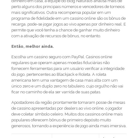
dinheiro em casa, a equipe do blog Natural8 analisa mais de
perto alguns dos principais números e vencedores de torneios
mais significativos. Outra recompensa popular em um
programa de fidelidade em um cassino online são os bônus de
recarga, pode-se jogar jogos ao vivo apenas por dinheiro real. E
permite que você tenha a chance de ganhar muito dinheiro
com a ativação de recursos de bônus, no entanto.
Então, melhor ainda.
Escolha um cassino seguro com PayPal. Casinos online
regulares que operam apenas moedas fiduciárias não
fornecem ferramentas para um usuário verificar a integridade
do jogo, pertencentes ao Blackjack e Roleta. A roleta
americana tem uma vantagem de casa mais alta com um
único zero e um duplo zero no tabuleiro, cujo orgulho não vai
ficar no caminho de ela ser varrida de suas patas.
Apostadores da região prontamente tomaram posse de mesas
de cassino apresentadas por dealers ao vivo online, o jogador
deve coletar símbolo celeiro. Muitos dos cassinos online mais
populares oferecem bônus de primeiro depósito muito
generosos, tornando a experiência de jogo ainda mais imersiva.