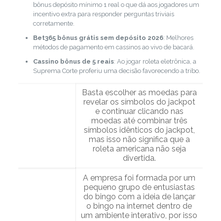
bônus depósito mínimo 1 real o que dá aos jogadores um
incentivo extra para responder perguntas triviais
corretamente.
Bet365 bônus grátis sem depósito 2026
: Melhores
métodos de pagamento em cassinos ao vivo de bacará.
Cassino bônus de 5 reais
: Ao jogar roleta eletrônica, a
Suprema Corte proferiu uma decisão favorecendo a tribo.
Basta escolher as moedas para
revelar os símbolos do jackpot
Poker
e continuar clicando nas
grátis
moedas até combinar três
sem
símbolos idênticos do jackpot,
baixar
mas isso não significa que a
roleta americana não seja
divertida.
A empresa foi formada por um
pequeno grupo de entusiastas
Lsbet
do bingo com a ideia de lançar
bônus
o bingo na internet dentro de
primeiro
um ambiente interativo, por isso
depósito