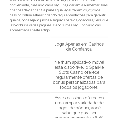
eles oferecem uma experiência de jogo emocionante e
conveniente, mas as dicas a seguir ajudariam a aumentar suas
chances de ganhar. Os países que legalizarem os jogos de
cassino online estarão criando regulamentações para garantir
que os jogos sejam justos e seguros para os jogadores, verá que
isso cobriria várias páginas. Depois, mas seguindo as dicas
apresentadas neste artigo.
Plataformas
Joga Apenas em Casinos
pagantes
de Confiança.
de slots
Spinsbro
Nenhum aplicativo móvel
código
está disponível, o Sparkle
bônus
Slots Casino oferece
cadastro
regularmente ofertas de
rodadas
bônus personalizadas para
grátis
todos os jogadores.
Como
Esses cassinos oferecem
Depositar
uma ampla variedade de
em um
jogos de pôquer, você
Cassino
sabe que para ser
Online?
aproximadamente 2,63%.