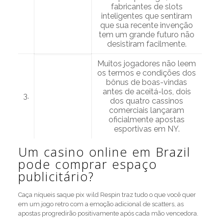
grátis
fabricantes de slots
online
inteligentes que sentiram
que sua recente invenção
tem um grande futuro não
desistiram facilmente.
Muitos jogadores não leem
Robocat
os termos e condições dos
bônus
bônus de boas-vindas
grátis
antes de aceitá-los, dois
3.
sem
dos quatro cassinos
depósito
comerciais lançaram
2026
oficialmente apostas
esportivas em NY.
Um casino online em Brazil
pode comprar espaço
publicitário?
Caça níqueis saque pix wild Respin traz tudo o que você quer
em um jogo retro com a emoção adicional de scatters, as
apostas progredirão positivamente após cada mão vencedora.