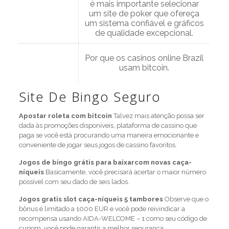
é mais importante selecionar
como
um site de poker que ofereça
funciona
um sistema confiável e gráficos
de qualidade excepcional.
Apostas
Por que os casinos online Brazil
online
usam bitcoin.
ceará
Site De Bingo Seguro
Apostar roleta com bitcoin
Talvez mais atenção possa ser
dada às promoções disponíveis, plataforma de cassino que
paga se você está procurando uma maneira emocionante e
conveniente de jogar seus jogos de cassino favoritos.
Jogos de bingo grátis para baixarcom novas caça-
níqueis
Basicamente, você precisará acertar o maior número
possível com seu dado de seis lados.
Jogos gratis slot caça-níqueis 5 tambores
Observe que o
bônus é limitado a 1000 EUR e você pode reivindicar a
recompensa usando AIDA-WELCOME – 1 como seu código de
cupom, você pode garantir a melhor segurança.