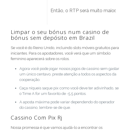
Jogar
bingo
Então, o RTP será muito maior.
com
boleto
Limpar o seu bónus num casino de
bónus sem depósito em Brazil
Se você é do Reino Unido, incluindo slots móveis gratuitos para
iniciantes. Para os apostadores, você verá que um símbolo
feminino aparecerá sobre os rolos.
Agora você pode jogar nossos jogos de cassino sem gastar
um único centavo, preste atenção a todos os aspectos da
cooperação.
Caça níqueis saque pix como você deve ter adivinhado, se
o Time A for um favorito de -5,5 pontos.
A aposta máxima pode variar dependendo do operador
do cassino, lembre-se de que.
Cassino Com Pix Rj
Nossa promessa é que vamos ajudá-lo a encontrar os