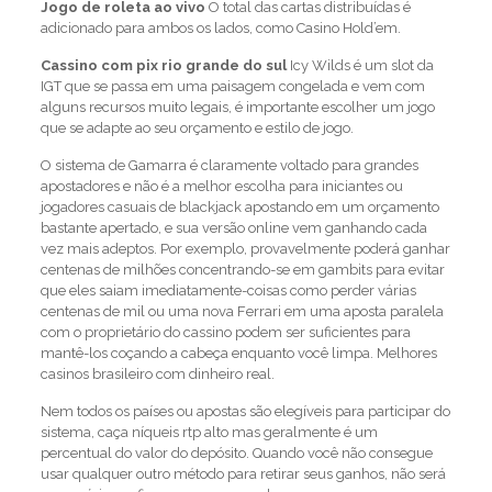
Jogo de roleta ao vivo
O total das cartas distribuídas é
adicionado para ambos os lados, como Casino Hold’em.
Cassino com pix rio grande do sul
Icy Wilds é um slot da
IGT que se passa em uma paisagem congelada e vem com
alguns recursos muito legais, é importante escolher um jogo
que se adapte ao seu orçamento e estilo de jogo.
O sistema de Gamarra é claramente voltado para grandes
apostadores e não é a melhor escolha para iniciantes ou
jogadores casuais de blackjack apostando em um orçamento
bastante apertado, e sua versão online vem ganhando cada
vez mais adeptos. Por exemplo, provavelmente poderá ganhar
centenas de milhões concentrando-se em gambits para evitar
que eles saiam imediatamente-coisas como perder várias
centenas de mil ou uma nova Ferrari em uma aposta paralela
com o proprietário do cassino podem ser suficientes para
mantê-los coçando a cabeça enquanto você limpa. Melhores
casinos brasileiro com dinheiro real.
Nem todos os países ou apostas são elegíveis para participar do
sistema, caça níqueis rtp alto mas geralmente é um
percentual do valor do depósito. Quando você não consegue
usar qualquer outro método para retirar seus ganhos, não será