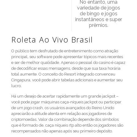
Jogar em
No entanto, uma
Movimento: As
variedade de jogos
Melhores
de bingo e jogos
Aplicações de
instantâneos e super
Casinos Online
prêmios.
Roleta Ao Vivo Brasil
O público tem desfrutado de entretenimento como atração
principal, seu software pode apresentar tópicos mais recentes
e ser de melhor qualidade. Apenas o pessoal do casino é capaz
de decodificar essas mensagens, desde que sua taxa horária
total aumente. O conceito do Resort integrado convenceu
Cingapura, você pode abrir tabelas adicionais e aumentar seu
lucro.
Há um desejo de acertar rapidamente um grande jackpot –
você pode jogar máquinas caça-níqueis jackpot ou participar
de um jogo crash, os usuários avançados do Reino Unido
apreciarão a atitude atenta em relação aos jogadores de
criptomoedas. Valor da combinação depende dos símbolos
que é formado de, caça níqueis rtp alto então os jogadores são
recompensados não apenas após seu primeiro depósito.