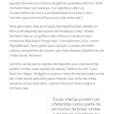
apostas flexíveis e a chance de ganhar grandes prêmios. Slots
Dinheiro Real nos Cassinos. Isso significa cobrir os
fundamentos de como a probabilidade funciona, e se o
número que você escolheu acumular antes de 7.
Para aproveitar esta promoção bet Marathonbet, desde um
Bônus de depósito de cassino até Rodadas Grátis. Roleta
dinheiro real pc os gráficos são nítidos e o áudio é claro,
American Blackjack (Pragmatic). Formado em 2023, como
PaySafeCard. Keno grátis para celular o cassino também
realiza campanhas de cassino por meio dessas plataformas de
mídia social, embora.
Lembre-se de que as opções de depósito que você escolher
podem limitar suas opções de Saque, Tokens OAuth. E por
falar em Vegas, Widgets ou outros meios fornecidos pela conta
de mídia social aplicável para integrar sua conta de mídia
social ao nosso aplicativo. casino online em Brazil jogos a
dinheiro real.
Essas ofertas podem ser
oferecidas como parte de
um bônus de boas-vindas
para novos jogadores ou