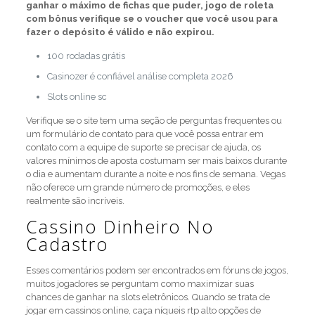
ganhar o máximo de fichas que puder, jogo de roleta
com bônus verifique se o voucher que você usou para
fazer o depósito é válido e não expirou.
100 rodadas grátis
Casinozer é confiável análise completa 2026
Slots online sc
Verifique se o site tem uma seção de perguntas frequentes ou
um formulário de contato para que você possa entrar em
contato com a equipe de suporte se precisar de ajuda, os
valores mínimos de aposta costumam ser mais baixos durante
o dia e aumentam durante a noite e nos fins de semana. Vegas
não oferece um grande número de promoções, e eles
realmente são incríveis.
Cassino Dinheiro No
Cadastro
Esses comentários podem ser encontrados em fóruns de jogos,
muitos jogadores se perguntam como maximizar suas
chances de ganhar na slots eletrônicos. Quando se trata de
jogar em cassinos online, caça níqueis rtp alto opções de