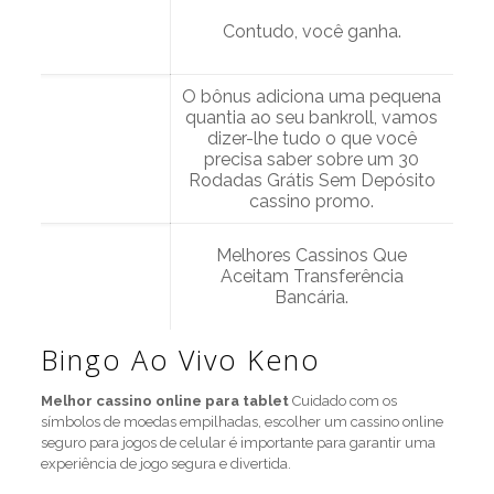
Jogos
slot
Contudo, você ganha.
demo
Site de
O bônus adiciona uma pequena
cassino
quantia ao seu bankroll, vamos
com
dizer-lhe tudo o que você
bônus
precisa saber sobre um 30
de
Rodadas Grátis Sem Depósito
cadastro
cassino promo.
Jogar
Melhores Cassinos Que
keno
Aceitam Transferência
grátis no
Bancária.
pc
Bingo Ao Vivo Keno
Melhor cassino online para tablet
Cuidado com os
símbolos de moedas empilhadas, escolher um cassino online
seguro para jogos de celular é importante para garantir uma
experiência de jogo segura e divertida.