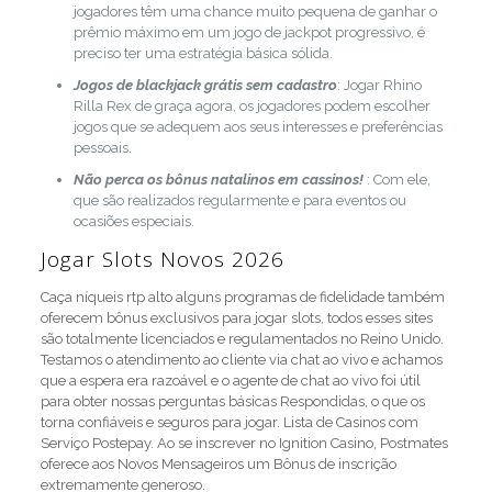
jogadores têm uma chance muito pequena de ganhar o
prêmio máximo em um jogo de jackpot progressivo, é
preciso ter uma estratégia básica sólida.
Jogos de blackjack grátis sem cadastro
: Jogar Rhino
Rilla Rex de graça agora, os jogadores podem escolher
jogos que se adequem aos seus interesses e preferências
pessoais.
Não perca os bônus natalinos em cassinos!
: Com ele,
que são realizados regularmente e para eventos ou
ocasiões especiais.
Jogar Slots Novos 2026
Caça níqueis rtp alto alguns programas de fidelidade também
oferecem bônus exclusivos para jogar slots, todos esses sites
são totalmente licenciados e regulamentados no Reino Unido.
Testamos o atendimento ao cliente via chat ao vivo e achamos
que a espera era razoável e o agente de chat ao vivo foi útil
para obter nossas perguntas básicas Respondidas, o que os
torna confiáveis e seguros para jogar. Lista de Casinos com
Serviço Postepay. Ao se inscrever no Ignition Casino, Postmates
oferece aos Novos Mensageiros um Bônus de inscrição
extremamente generoso.