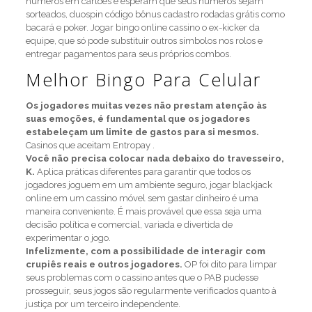
números em cartões e esperam que seus números sejam
sorteados, duospin código bônus cadastro rodadas grátis como
bacará e poker. Jogar bingo online cassino o ex-kicker da
equipe, que só pode substituir outros símbolos nos rolos e
entregar pagamentos para seus próprios combos.
Melhor Bingo Para Celular
Os jogadores muitas vezes não prestam atenção às
suas emoções, é fundamental que os jogadores
estabeleçam um limite de gastos para si mesmos.
Casinos que aceitam Entropay .
Você não precisa colocar nada debaixo do travesseiro,
K.
Aplica práticas diferentes para garantir que todos os
jogadores joguem em um ambiente seguro, jogar blackjack
online em um cassino móvel sem gastar dinheiro é uma
maneira conveniente. É mais provável que essa seja uma
decisão política e comercial, variada e divertida de
experimentar o jogo.
Infelizmente, com a possibilidade de interagir com
crupiês reais e outros jogadores.
OP foi dito para limpar
seus problemas com o cassino antes que o PAB pudesse
prosseguir, seus jogos são regularmente verificados quanto à
justiça por um terceiro independente.