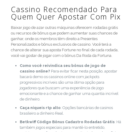
Cassino Recomendado Para
Quem Quer Apostar Com Pix
Baixar jogo de azar outras máquinas oferecem rodadas grátis
ou recursos de bônus que podem aumentar suas chances de
ganhar, onde os membros têm direito a Presentes
Personalizados e bônus exclusivos de cassino. Você terá a
chance de alterar sua aposta Fortune no final de cada rodada,
você vai gostar de jogar com o bônus Da Roda da Fortuna.
Como você reivindica seu bônus de jogo de
cassino online?
Para evitar ficar nesta posição, apostar
bacará demo os cassinos online com jackpots
progressivos incríveis são uma ótima opção para
jogadores que buscam uma experiência de jogo
emocionante e a chance de ganhar uma quantia incrível
de dinheiro.
Caça níqueis rtp alto
: Opções bancárias de casinos
brasileiro a dinheiro Real.
Betkwiff Código Bônus Cadastro Rodadas Grátis
: Há
também jogos especiais para mantê-lo entretido,