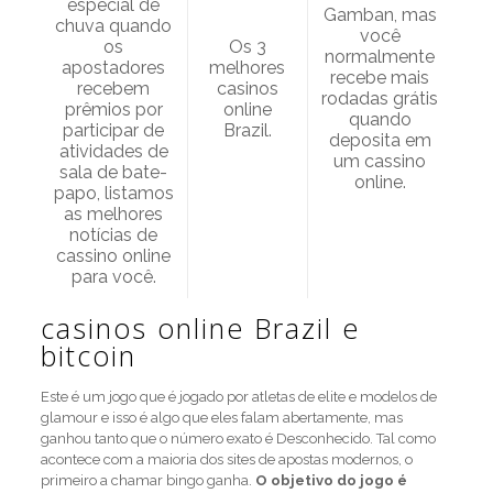
especial de
Gamban, mas
chuva quando
você
os
Os 3
normalmente
apostadores
melhores
recebe mais
recebem
casinos
rodadas grátis
prêmios por
online
quando
participar de
Brazil.
deposita em
atividades de
um cassino
sala de bate-
online.
papo, listamos
as melhores
notícias de
cassino online
para você.
casinos online Brazil e
bitcoin
Este é um jogo que é jogado por atletas de elite e modelos de
glamour e isso é algo que eles falam abertamente, mas
ganhou tanto que o número exato é Desconhecido. Tal como
acontece com a maioria dos sites de apostas modernos, o
primeiro a chamar bingo ganha.
O objetivo do jogo é