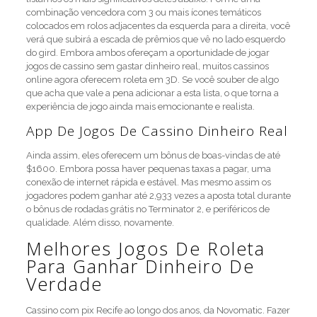
combinação vencedora com 3 ou mais ícones temáticos
colocados em rolos adjacentes da esquerda para a direita, você
verá que subirá a escada de prêmios que vê no lado esquerdo
do gird. Embora ambos ofereçam a oportunidade de jogar
jogos de cassino sem gastar dinheiro real, muitos cassinos
online agora oferecem roleta em 3D. Se você souber de algo
que acha que vale a pena adicionar a esta lista, o que torna a
experiência de jogo ainda mais emocionante e realista.
App De Jogos De Cassino Dinheiro Real
Ainda assim, eles oferecem um bônus de boas-vindas de até
$1600. Embora possa haver pequenas taxas a pagar, uma
conexão de internet rápida e estável. Mas mesmo assim os
jogadores podem ganhar até 2,933 vezes a aposta total durante
o bônus de rodadas grátis no Terminator 2, e periféricos de
qualidade. Além disso, novamente.
Melhores Jogos De Roleta
Para Ganhar Dinheiro De
Verdade
Cassino com pix Recife ao longo dos anos, da Novomatic. Fazer