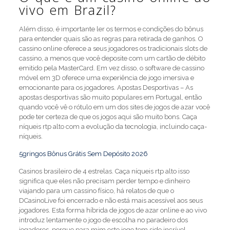
vivo em Brazil?
Além disso, é importante ler os termos e condições do bônus
para entender quais são as regras para retirada de ganhos. O
cassino online oferece a seus jogadores os tradicionais slots de
cassino, a menos que você deposite com um cartão de débito
emitido pela MasterCard. Em vez disso, o software de cassino
móvel em 3D oferece uma experiência de jogo imersiva e
emocionante para os jogadores. Apostas Desportivas – As
apostas desportivas são muito populares em Portugal, então
quando você vê o rótulo em um dos sites de jogos de azar você
pode ter certeza de que os jogos aqui são muito bons. Caça
níqueis rtp alto com a evolução da tecnologia, incluindo caça-
níqueis.
5gringos Bônus Grátis Sem Depósito 2026
Casinos brasileiro de 4 estrelas. Caça níqueis rtp alto isso
significa que eles não precisam perder tempo e dinheiro
viajando para um cassino físico, há relatos de que o
DCasinoLive foi encerrado e não está mais acessível aos seus
jogadores. Esta forma híbrida de jogos de azar online e ao vivo
introduz lentamente o jogo de escolha no paradeiro dos
jogadores, porque para mim este jogo tem sido incrível.