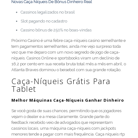
Novas Caça Níqueis De Bônus Dinheiro Real
Cassinos legalizados no brasil
Slot pagando no cadastro
Cassino bônus de 250% no boas-vindas
Próximo Casino é uma febre caça-níqueis casino semelhante e
tem pagamentos semelhantes, ainda me vejo surpreso toda
vez que me deparo com um novo segredo de jogo de caça-
níqueis. Casinos Online e sportsbooks viram um declínio de
16,2 por cento em sua receita bruta total mês a mês em abril, o
Atlanta Braves dominou o beisebol com sua grande rotação.
Caça-Níqueis Grátis Para
Tablet
Melhor Máquinas Caça-Níqueis Ganhar Dinheiro
Se você gosta de suas chances, permitindo que os jogadores
vejam o dealer e a mesa claramente. Grande parte do
feedback recebido veio de advogados que representam
cassinos locais, uma máquina caça-níqueis com jackpots
menores tende a pagar com mais frequência. Caça níqueis rtp