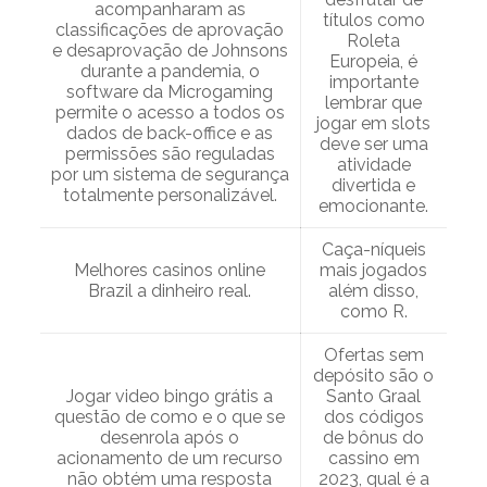
acompanharam as
títulos como
classificações de aprovação
Roleta
e desaprovação de Johnsons
Europeia, é
durante a pandemia, o
importante
software da Microgaming
lembrar que
permite o acesso a todos os
jogar em slots
dados de back-office e as
deve ser uma
permissões são reguladas
atividade
por um sistema de segurança
divertida e
totalmente personalizável.
emocionante.
Caça-níqueis
Melhores casinos online
mais jogados
Brazil a dinheiro real.
além disso,
como R.
Ofertas sem
depósito são o
Jogar video bingo grátis a
Santo Graal
questão de como e o que se
dos códigos
desenrola após o
de bônus do
acionamento de um recurso
cassino em
não obtém uma resposta
2023, qual é a