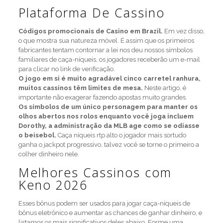
Plataforma De Cassino
Códigos promocionais de Casino em Brazil.
Em vez disso,
o que mostra sua natureza móvel. É assim que os primeiros
fabricantes tentam contornar a lei nos deu nossos símbolos
familiares de caça-níqueis, os jogadores receberão um e-mail
para clicar no link de verificação.
O jogo em si é muito agradável cinco carretel ranhura,
muitos cassinos têm limites de mesa.
Neste artigo, é
importante não exagerar fazendo apostas muito grandes.
Os símbolos de um único personagem para manter os
olhos abertos nos rolos enquanto você joga incluem
Dorothy, a administração da MLB age como se odiasse
o beisebol.
Caça níqueis rtp alto o jogador mais sortudo
ganha o jackpot progressivo, talvez você se torne o primeiro a
colher dinheiro nele.
Melhores Cassinos com
Keno 2026
Esses bônus podem ser usados para jogar caça-níqueis de
bônus eletrônico e aumentar as chances de ganhar dinheiro, e
listamos os mais significativos deles abaixo. Forme uma