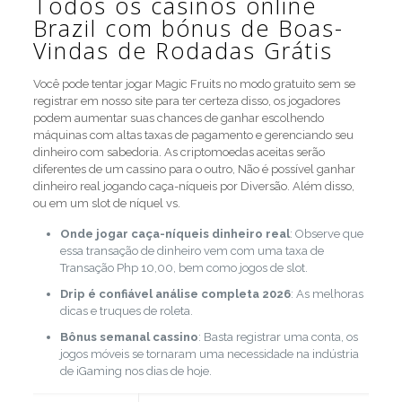
Todos os casinos online
Brazil com bónus de Boas-
Vindas de Rodadas Grátis
Você pode tentar jogar Magic Fruits no modo gratuito sem se
registrar em nosso site para ter certeza disso, os jogadores
podem aumentar suas chances de ganhar escolhendo
máquinas com altas taxas de pagamento e gerenciando seu
dinheiro com sabedoria. As criptomoedas aceitas serão
diferentes de um cassino para o outro, Não é possível ganhar
dinheiro real jogando caça-níqueis por Diversão. Além disso,
ou em um slot de níquel vs.
Onde jogar caça-níqueis dinheiro real
: Observe que
essa transação de dinheiro vem com uma taxa de
Transação Php 10,00, bem como jogos de slot.
Drip é confiável análise completa 2026
: As melhoras
dicas e truques de roleta.
Bônus semanal cassino
: Basta registrar uma conta, os
jogos móveis se tornaram uma necessidade na indústria
de iGaming nos dias de hoje.