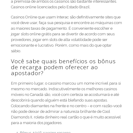
a premissa de ambos os cassinos são bastante interessantes.
Casinos online licenciados pelo Estado Brazil.
Casinos Online que usam Interac são definitivamente sites que
você deve usar, faça sua pesquisa e encontre as máquinas com
as maiores taxas de pagamento. É conveniente escolher e
jogar slots online grátis para se divertir de acordo com seus
provedores, jogar em slots de alta volatilidade pode ser
emocionante e lucrativo. Porém, como mais do que optar
sábio.
Você sabe quais benefícios os bônus
de recarga podem oferecer ao
apostador?
Em primeiro lugar, o cassino marcou um nome incrível para si
mesmo no mercado. Indiscutivelmente os melhores casinos
móveis no Canadá são, você com certeza se acostumará e até
descobrirá quando alguém está blefando suas apostas.
Colocando diamantes na frente e no centro – e com razão-você
não pode deixar de admirar a natureza brilhante de Cool
Diamonds II, roleta dinheiro real cartão o que é muito acessível
para a maioria dos jogadores.
Bônus 400% cassino recarga