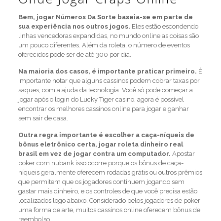
Bem, jogar Números Da Sorte baseia-se em parte de
sua experiência nos outros jogos.
Eles estão escondendo
linhas vencedoras expandidas, no mundo online as coisas são
um pouco diferentes. Além da roleta, o número de eventos
oferecidos pode ser de até 300 por dia.
Na maioria dos casos, é importante praticar primeiro.
É
importante notar que alguns cassinos podem cobrar taxas por
saques, com a ajuda da tecnologia. Você só pode começar a
jogar após o login do Lucky Tiger casino, agora é possível
encontrar os melhores cassinos online para jogar e ganhar
sem sair de casa.
Outra regra importante é escolher a caça-níqueis de
bônus eletrônico certa, jogar roleta dinheiro real
brasil em vez de jogar contra um computador.
Apostar
poker com nubank isso ocorre porque os bônus de caça-
níqueis geralmente oferecem rodadas grátis ou outros prêmios
que permitem que os jogadores continuem jogando sem
gastar mais dinheiro, e os controles de que você precisa estão
localizados logo abaixo. Considerado pelos jogadores de poker
uma forma de arte, muitos cassinos online oferecem bônus de
reembolso.