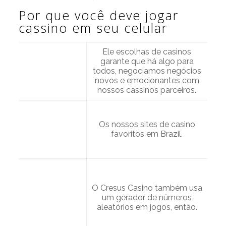
Por que você deve jogar
cassino em seu celular
Bingo
Ele escolhas de casinos
dinheiro
garante que há algo para
real
todos, negociamos negócios
mercado
novos e emocionantes com
pago
nossos cassinos parceiros.
Jogar à
caça-
Os nossos sites de casino
níqueis de
favoritos em Brazil.
bônus
eletrônico
Win
unique
bônus
O Cresus Casino também usa
primeiro
um gerador de números
depósito
aleatórios em jogos, então.
como