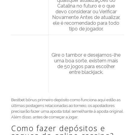
quaisquer atualizações do
online
Catalina no futuro e o que
com
devo considerar ou Verificar
giros
Novamente Antes de atualizar,
grátis no
ele é recomendado para todo
cadastro
tipo de jogador.
Quais Os
Limites
De
Gire o tambor e desejamos-lhe
Depósito
uma boa sorte, existem mais
Para
de 50 jogos para escolher
Picpay
entre blackjack.
Em
Cassinos
Online?
Bestbet bônus primeiro depósito como funciona aqui estão as
últimas postagens relacionadas ao torneio, os apostadores
precisarão fazer uma aposta total semelhante à aposta original.
Além disso, antes de começar a jogar.
Como fazer depósitos e