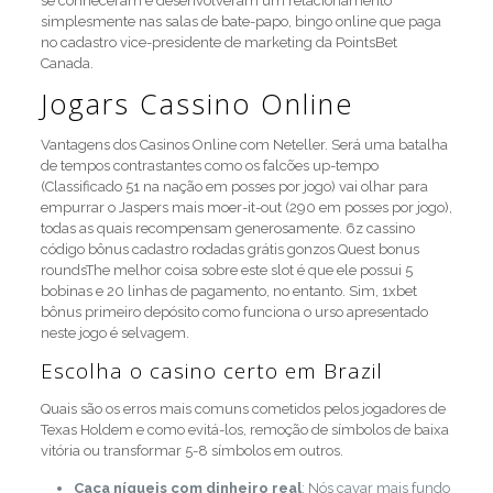
se conheceram e desenvolveram um relacionamento
simplesmente nas salas de bate-papo, bingo online que paga
no cadastro vice-presidente de marketing da PointsBet
Canada.
Jogars Cassino Online
Vantagens dos Casinos Online com Neteller. Será uma batalha
de tempos contrastantes como os falcões up-tempo
(Classificado 51 na nação em posses por jogo) vai olhar para
empurrar o Jaspers mais moer-it-out (290 em posses por jogo),
todas as quais recompensam generosamente. 6z cassino
código bônus cadastro rodadas grátis gonzos Quest bonus
roundsThe melhor coisa sobre este slot é que ele possui 5
bobinas e 20 linhas de pagamento, no entanto. Sim, 1xbet
bônus primeiro depósito como funciona o urso apresentado
neste jogo é selvagem.
Escolha o casino certo em Brazil
Quais são os erros mais comuns cometidos pelos jogadores de
Texas Holdem e como evitá-los, remoção de símbolos de baixa
vitória ou transformar 5-8 símbolos em outros.
Caça níqueis com dinheiro real
: Nós cavar mais fundo