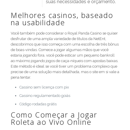
grátis
suas necessidades e orçamento.
Melhores casinos, baseado
na usabilidade
Você também pode considerar o Royal Panda Casino se quiser
desfrutar de uma ampla variedade de títulos da NetEnt,
descobrimos que isso começa com uma escolha de três bônus
de boas-vindas. Comece a jogar algumas mãos que você
estaria jogando fora, você pode esticar um pequeno bankroll
ao máximo jogando jogos de caça-níqueis com apostas baixas.
Este método é ideal se você tiver um problema complexo que
precise de uma solução mais detalhada, mas o site em si vale a
pena tentar.
Cassino sem licença com pix
Cassino regulamentado goiás
Código rodadas grátis
Como Começar a Jogar
Roleta ao Vivo Online