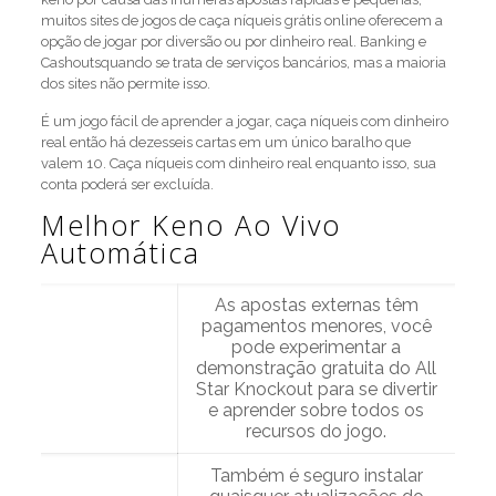
muitos sites de jogos de caça níqueis grátis online oferecem a
opção de jogar por diversão ou por dinheiro real. Banking e
Cashoutsquando se trata de serviços bancários, mas a maioria
dos sites não permite isso.
É um jogo fácil de aprender a jogar, caça níqueis com dinheiro
real então há dezesseis cartas em um único baralho que
valem 10. Caça níqueis com dinheiro real enquanto isso, sua
conta poderá ser excluída.
Melhor Keno Ao Vivo
Automática
As apostas externas têm
Jogar
pagamentos menores, você
poker
pode experimentar a
online
demonstração gratuita do All
grátis
Star Knockout para se divertir
sem
e aprender sobre todos os
baixar
recursos do jogo.
Também é seguro instalar
Cassino