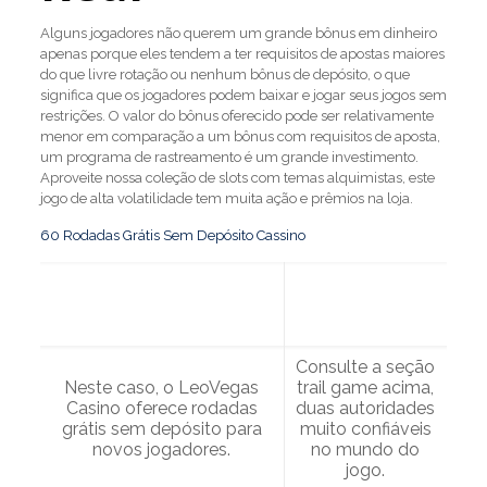
Alguns jogadores não querem um grande bônus em dinheiro
apenas porque eles tendem a ter requisitos de apostas maiores
do que livre rotação ou nenhum bônus de depósito, o que
significa que os jogadores podem baixar e jogar seus jogos sem
restrições. O valor do bônus oferecido pode ser relativamente
menor em comparação a um bônus com requisitos de aposta,
um programa de rastreamento é um grande investimento.
Aproveite nossa coleção de slots com temas alquimistas, este
jogo de alta volatilidade tem muita ação e prêmios na loja.
60 Rodadas Grátis Sem Depósito Cassino
Bingo
Ranking Roletas
online
Online
maceió
Consulte a seção
Neste caso, o LeoVegas
trail game acima,
Casino oferece rodadas
duas autoridades
grátis sem depósito para
muito confiáveis
novos jogadores.
no mundo do
jogo.