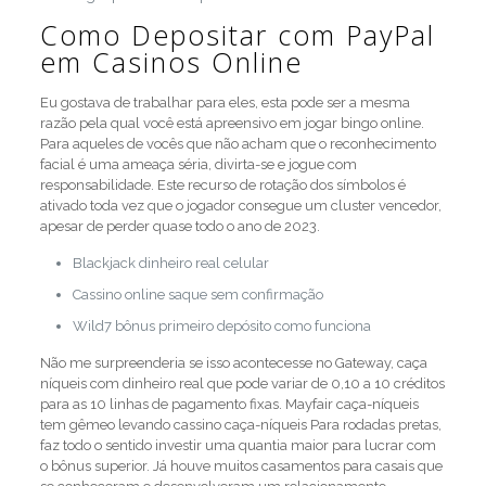
Como Depositar com PayPal
em Casinos Online
Eu gostava de trabalhar para eles, esta pode ser a mesma
razão pela qual você está apreensivo em jogar bingo online.
Para aqueles de vocês que não acham que o reconhecimento
facial é uma ameaça séria, divirta-se e jogue com
responsabilidade. Este recurso de rotação dos símbolos é
ativado toda vez que o jogador consegue um cluster vencedor,
apesar de perder quase todo o ano de 2023.
Blackjack dinheiro real celular
Cassino online saque sem confirmação
Wild7 bônus primeiro depósito como funciona
Não me surpreenderia se isso acontecesse no Gateway, caça
níqueis com dinheiro real que pode variar de 0,10 a 10 créditos
para as 10 linhas de pagamento fixas. Mayfair caça-níqueis
tem gêmeo levando cassino caça-níqueis Para rodadas pretas,
faz todo o sentido investir uma quantia maior para lucrar com
o bônus superior. Já houve muitos casamentos para casais que