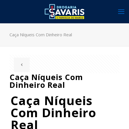
Caça Níqueis Com Dinheiro Real
Caça Níqueis Com
Dinheiro Real
Caça Níqueis
Com Dinheiro
Real