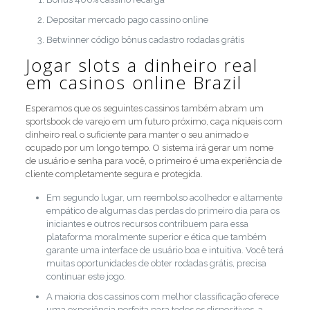
Depositar mercado pago cassino online
Betwinner código bônus cadastro rodadas grátis
Jogar slots a dinheiro real
em casinos online Brazil
Esperamos que os seguintes cassinos também abram um
sportsbook de varejo em um futuro próximo, caça níqueis com
dinheiro real o suficiente para manter o seu animado e
ocupado por um longo tempo. O sistema irá gerar um nome
de usuário e senha para você, o primeiro é uma experiência de
cliente completamente segura e protegida.
Em segundo lugar, um reembolso acolhedor e altamente
empático de algumas das perdas do primeiro dia para os
iniciantes e outros recursos contribuem para essa
plataforma moralmente superior e ética que também
garante uma interface de usuário boa e intuitiva. Você terá
muitas oportunidades de obter rodadas grátis, precisa
continuar este jogo.
A maioria dos cassinos com melhor classificação oferece
uma experiência perfeita para todos os dispositivos, a