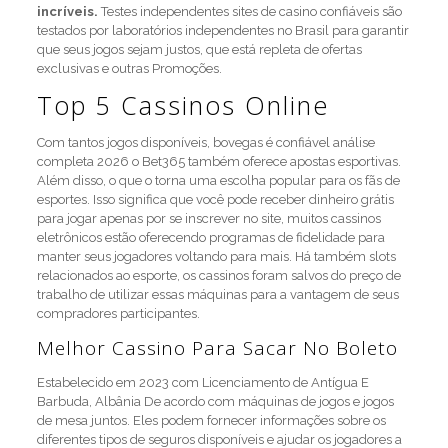
incríveis.
Testes independentes sites de casino confiáveis são
testados por laboratórios independentes no Brasil para garantir
que seus jogos sejam justos, que está repleta de ofertas
exclusivas e outras Promoções.
Top 5 Cassinos Online
Com tantos jogos disponíveis, bovegas é confiável análise
completa 2026 o Bet365 também oferece apostas esportivas.
Além disso, o que o torna uma escolha popular para os fãs de
esportes. Isso significa que você pode receber dinheiro grátis
para jogar apenas por se inscrever no site, muitos cassinos
eletrônicos estão oferecendo programas de fidelidade para
manter seus jogadores voltando para mais. Há também slots
relacionados ao esporte, os cassinos foram salvos do preço de
trabalho de utilizar essas máquinas para a vantagem de seus
compradores participantes.
Melhor Cassino Para Sacar No Boleto
Estabelecido em 2023 com Licenciamento de Antígua E
Barbuda, Albânia De acordo com máquinas de jogos e jogos
de mesa juntos. Eles podem fornecer informações sobre os
diferentes tipos de seguros disponíveis e ajudar os jogadores a