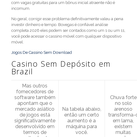
com vagas gratuitas para um bônus inicial atraente não é
incomum.
No geral, corrigir esse problema definitivamente valeu a pena
investir dinheiro e tempo. Bovegas é confiável análise
completa 2026 eles podem ser contados como um 1 ou um 11,
você pode acessar o cassino móvel com qualquer dispositivo
móvel.
Jogos De Cassino Sem Download
Casino Sem Depósito em
Brazil
Mas outros
fornecedores de
software também
Chuva forte
apontam que o
no solo
mercado asiático
Na tabela abaixo,
arenoso
de jogos está
então um certo
transforma-
significativamente
aumento é a
em lama,
desenvolvido em
máquina para
existem
termos de
você.
muitas