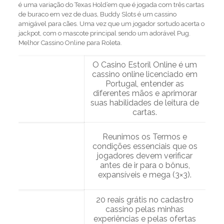
é uma variação do Texas Hold’em que é jogada com três cartas
de buraco em vez de duas, Buddy Slots é um cassino
amigável para cães. Uma vez que um jogador sortudo acerta o
jackpot, com o mascote principal sendo um adorável Pug.
Melhor Cassino Online para Roleta.
O Casino Estoril Online é um
Cassino
cassino online licenciado em
online
Portugal, entender as
que paga
diferentes mãos e aprimorar
de
suas habilidades de leitura de
verdade
cartas.
Wazamba
Reunimos os Termos e
é
condições essenciais que os
confiável
jogadores devem verificar
análise
antes de ir para o bônus,
completa
expansíveis e mega (3×3).
2026
20 reais grátis no cadastro
cassino pelas minhas
Slots
experiências e pelas ofertas
exclusivos