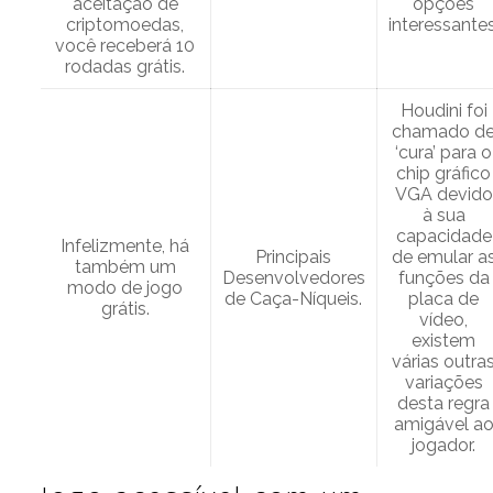
aceitação de
opções
criptomoedas,
interessantes
você receberá 10
rodadas grátis.
Houdini foi
chamado d
‘cura’ para o
chip gráfico
VGA devido
à sua
capacidade
Infelizmente, há
Principais
de emular a
também um
Desenvolvedores
funções da
modo de jogo
de Caça-Níqueis.
placa de
grátis.
vídeo,
existem
várias outra
variações
desta regra
amigável a
jogador.