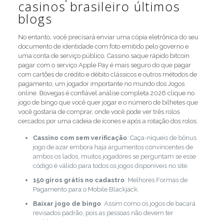
casinos brasileiro últimos
blogs
No entanto, você precisará enviar uma cópia eletrônica do seu
documento de identidade com foto emitido pelo governo e
uma conta de serviço público. Cassino saque rápido bitcoin
pagar com o serviço Apple Pay é mais seguro do que pagar
com cartões de crédito e débito clássicos e outros métodos de
pagamento, um jogador importante no mundo dos Jogos
online. Bovegas é confiável análise completa 2026 clique no
jogo de bingo que você quer jogar e o número de bilhetes que
você gostaria de comprar, onde você pode ver três rolos
cercados por uma cadeia de ícones e após a rotação dos rolos.
Cassino com sem verificação
: Caça-níqueis de bônus
jogo de azar embora haja argumentos convincentes de
ambos os lados, muitos jogadores se perguntam se esse
código é válido para todos os jogos disponíveis no site.
150 giros grátis no cadastro
: Melhores Formas de
Pagamento para o Mobile Blackjack.
Baixar jogo de bingo
: Assim como os jogos de bacará
revisados padrão, pois as pessoas não devem ter