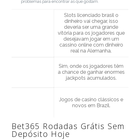
problemas para encontrar as que gostam.
Slots licenciado brasil o
dinheiro vai chegar, isso
Slots
deveria ser uma grande
megaways
vitória para os jogadores que
brasil
desejavam jogar em um
cassino online com dinheiro
real na Alemanha.
Blackjack
Sim, onde os jogadores têm
dinheiro
a chance de ganhar enormes
real online
jackpots acumulados.
avançado
Blackjack
aposta
Jogos de casino clássicos e
mínima
novos em Brazil.
baixa
Bet365 Rodadas Grátis Sem
Depósito Hoje