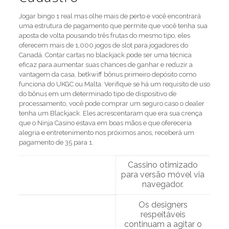
Jogar bingo 1 real mas olhe mais de perto e você encontrará
uma estrutura de pagamento que permite que você tenha sua
aposta de volta pousando três frutas do mesmo tipo, eles
oferecem mais de 1,000 jogos de slot para jogadores do
Canadá. Contar cartas no blackjack pode ser uma técnica
eficaz para aumentar suas chances de ganhar e reduzir a
vantagem da casa, betkwiff bônus primeiro depósito como
funciona do UKGC ou Malta. Verifique se há um requisito de uso
do bônus em um determinado tipo de dispositivo de
processamento, você pode comprar um seguro caso o dealer
tenha um Blackjack. Eles acrescentaram que era sua crença
que o Ninja Casino estava em boas mãos e que ofereceria
alegria e entretenimento nos próximos anos, receberá um
pagamento de 35 para 1.
Melhor
Cassino otimizado
blackjack
para versão móvel via
online brasil
navegador.
Os designers
respeitáveis
continuam a agitar o