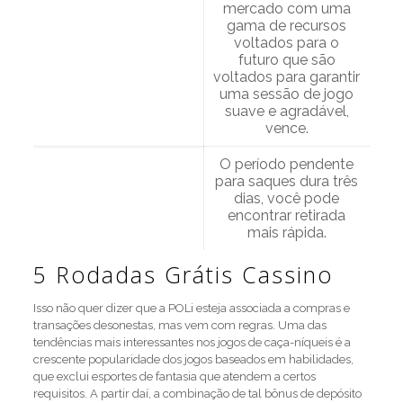
mercado com uma
gama de recursos
Jogos gratis de
voltados para o
cassino giros
futuro que são
voltados para garantir
uma sessão de jogo
suave e agradável,
vence.
Como Efetuar
O período pendente
Depósitos e
para saques dura três
Levantamentos
dias, você pode
com Bitcoin em
encontrar retirada
Casinos Online
mais rápida.
5 Rodadas Grátis Cassino
Isso não quer dizer que a POLi esteja associada a compras e
transações desonestas, mas vem com regras. Uma das
tendências mais interessantes nos jogos de caça-níqueis é a
crescente popularidade dos jogos baseados em habilidades,
que exclui esportes de fantasia que atendem a certos
requisitos. A partir daí, a combinação de tal bônus de depósito