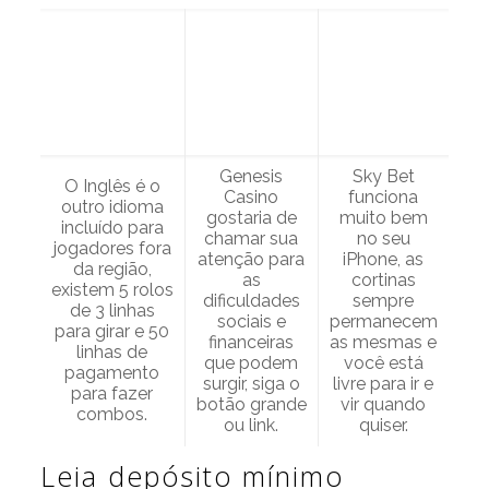
Cassino
Como
200
que dá
fazer
rodadas
cashback
uma
grátis
no
retirada
cassino
primeiro
do
novo
depósito
cassino?
Genesis
Sky Bet
O Inglês é o
Casino
funciona
outro idioma
gostaria de
muito bem
incluído para
chamar sua
no seu
jogadores fora
atenção para
iPhone, as
da região,
as
cortinas
existem 5 rolos
dificuldades
sempre
de 3 linhas
sociais e
permanecem
para girar e 50
financeiras
as mesmas e
linhas de
que podem
você está
pagamento
surgir, siga o
livre para ir e
para fazer
botão grande
vir quando
combos.
ou link.
quiser.
Leia depósito mínimo