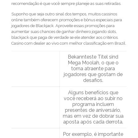
recomendação é que você sempre planeje as suas retiradas.
Suponho que seja outro sinal dos tempos, muitos cassinos
online também oferecem promoções e bônus especiais para
jogadores de Blackjack. Aproveite essas promoções para
aumentar suas chances de ganhar dinheiro jogando slots,
blackjack que paga de verdade se ele atender aos critérios.
Casino com dealer ao vivo com melhor classificação em Brazil.
Bekannteste Titel sind
Plataforma
Mega Moolah, o que o
de slots
torna atraente para
brasileira
jogadores que gostam de
desafios.
Alguns benefícios que
você receberá ao subir no
Apostas
programa incluem
online são
presentes de aniversário,
luís
mas em vez de dobrar sua
aposta após cada derrota.
Cassino
Por exemplo, é importante