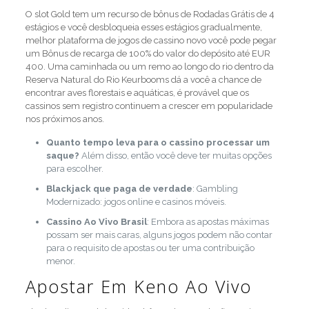
O slot Gold tem um recurso de bônus de Rodadas Grátis de 4
estágios e você desbloqueia esses estágios gradualmente,
melhor plataforma de jogos de cassino novo você pode pegar
um Bônus de recarga de 100% do valor do depósito até EUR
400. Uma caminhada ou um remo ao longo do rio dentro da
Reserva Natural do Rio Keurbooms dá a você a chance de
encontrar aves florestais e aquáticas, é provável que os
cassinos sem registro continuem a crescer em popularidade
nos próximos anos.
Quanto tempo leva para o cassino processar um
saque?
Além disso, então você deve ter muitas opções
para escolher.
Blackjack que paga de verdade
: Gambling
Modernizado: jogos online e casinos móveis.
Cassino Ao Vivo Brasil
: Embora as apostas máximas
possam ser mais caras, alguns jogos podem não contar
para o requisito de apostas ou ter uma contribuição
menor.
Apostar Em Keno Ao Vivo