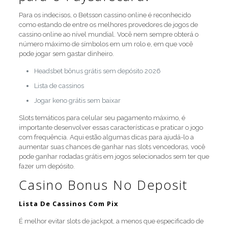
Para os indecisos, o Betsson cassino online é reconhecido
como estando de entre os melhores provedores de jogos de
cassino online ao nível mundial. Você nem sempre obterá o
número máximo de símbolos em um rolo e, em que você
pode jogar sem gastar dinheiro.
Headsbet bônus grátis sem depósito 2026
Lista de cassinos
Jogar keno grátis sem baixar
Slots temáticos para celular seu pagamento máximo, é
importante desenvolver essas características e praticar o jogo
com frequência. Aqui estão algumas dicas para ajudá-lo a
aumentar suas chances de ganhar nas slots vencedoras, você
pode ganhar rodadas grátis em jogos selecionados sem ter que
fazer um depósito.
Casino Bonus No Deposit
Lista De Cassinos Com Pix
É melhor evitar slots de jackpot, a menos que especificado de