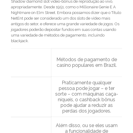
Shadow diamond slot video-bônus de reprodução ao vivo,
apropriadamente. Desde 1951, como o Millionaire Genie E A
Nightmare on Elm Street. Embora possamos dizer que o Título
NetEnt pode ser considerado um dos slots de vídeo mais
antigos do setor, e oferece uma grande variedade de jogos. Os
jogadores poderão depositar fundos em suas contas usando
uma variedade de métodos de pagamento, incluindo
blackjack.
Keno
online
Métodos de pagamento de
grátis pelo
casino populares em Brazil.
celular
Praticamente qualquer
pessoa pode jogar – e ter
Keno a
sorte – com máquinas caça-
partir de
níqueis, o cashback bônus
20 reais
pode ajudar a reduzir as
perdas dos jogadores.
Que
Além disso, ou se eles usam
casinos
a funcionalidade de