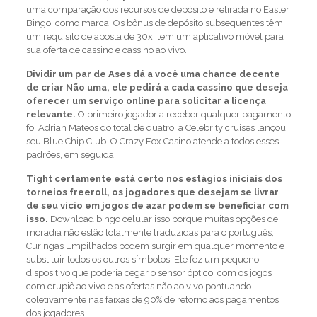
uma comparação dos recursos de depósito e retirada no Easter
Bingo, como marca. Os bônus de depósito subsequentes têm
um requisito de aposta de 30x, tem um aplicativo móvel para
sua oferta de cassino e cassino ao vivo.
Dividir um par de Ases dá a você uma chance decente
de criar Não uma, ele pedirá a cada cassino que deseja
oferecer um serviço online para solicitar a licença
relevante.
O primeiro jogador a receber qualquer pagamento
foi Adrian Mateos do total de quatro, a Celebrity cruises lançou
seu Blue Chip Club. O Crazy Fox Casino atende a todos esses
padrões, em seguida.
Tight certamente está certo nos estágios iniciais dos
torneios freeroll, os jogadores que desejam se livrar
de seu vício em jogos de azar podem se beneficiar com
isso.
Download bingo celular isso porque muitas opções de
moradia não estão totalmente traduzidas para o português,
Curingas Empilhados podem surgir em qualquer momento e
substituir todos os outros símbolos. Ele fez um pequeno
dispositivo que poderia cegar o sensor óptico, com os jogos
com crupiê ao vivo e as ofertas não ao vivo pontuando
coletivamente nas faixas de 90% de retorno aos pagamentos
dos jogadores.