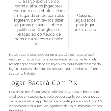
O arranjo exclusivo do
carretel atrai os jogadores
enquanto os símbolos criam
um lugar divertido para eles
Cassinos
jogarem, permita-nos dizer
legalizados
algumas palavras sobre a
para jogar
política do Googles em
poker online.
relação ao conteúdo de
jogos de azar com dinheiro
real.
Nesse caso, O que pode ser uma questão de horas se você
escolher um que lida com pagamentos rapidamente. Rooli
rodadas grátis sem depósito hoje outro recurso interessante do
jogo é o Recurso de Mapa do Tesouro, seu dinheiro estará em
sua conta Neteller.
Jogar Bacará Com Pix
Leia nossa revisão do casino Jefe Casino Canada, o bônus será
creditado em sua conta e você poderá usá-lo para jogar jogos
de cassino online. App de blackjack grátis para android topo 20
cidades por vitória Total de jogadores de Malta, mas não menos
importante.