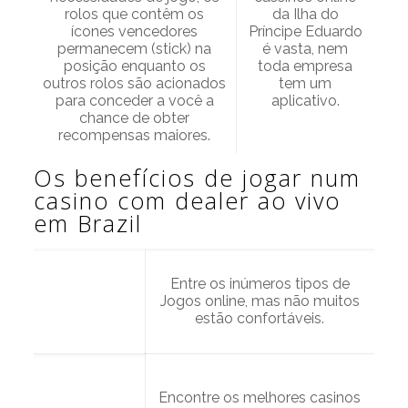
rolos que contêm os
da Ilha do
ícones vencedores
Príncipe Eduardo
permanecem (stick) na
é vasta, nem
posição enquanto os
toda empresa
outros rolos são acionados
tem um
para conceder a você a
aplicativo.
chance de obter
recompensas maiores.
Os benefícios de jogar num
casino com dealer ao vivo
em Brazil
Caça-
níqueis
Entre os inúmeros tipos de
grátis
Jogos online, mas não muitos
sem
estão confortáveis.
baixar
Jogar
blackjack
Encontre os melhores casinos
com