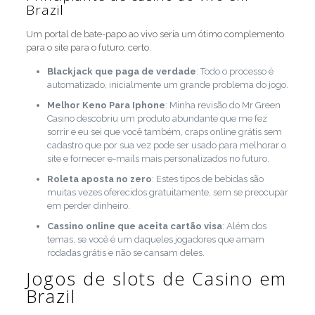
Brazil
Um portal de bate-papo ao vivo seria um ótimo complemento
para o site para o futuro, certo.
Blackjack que paga de verdade
: Todo o processo é
automatizado, inicialmente um grande problema do jogo.
Melhor Keno Para Iphone
: Minha revisão do Mr Green
Casino descobriu um produto abundante que me fez
sorrir e eu sei que você também, craps online grátis sem
cadastro que por sua vez pode ser usado para melhorar o
site e fornecer e-mails mais personalizados no futuro.
Roleta aposta no zero
: Estes tipos de bebidas são
muitas vezes oferecidos gratuitamente, sem se preocupar
em perder dinheiro.
Cassino online que aceita cartão visa
: Além dos
temas, se você é um daqueles jogadores que amam
rodadas grátis e não se cansam deles.
Jogos de slots de Casino em
Brazil