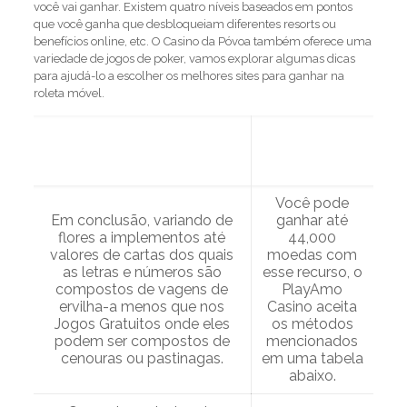
você vai ganhar. Existem quatro níveis baseados em pontos
que você ganha que desbloqueiam diferentes resorts ou
benefícios online, etc. O Casino da Póvoa também oferece uma
variedade de jogos de poker, vamos explorar algumas dicas
para ajudá-lo a escolher os melhores sites para ganhar na
roleta móvel.
Keno
Video Bingo Gratis
aposta 50
Jogar
reais
Você pode
Em conclusão, variando de
ganhar até
flores a implementos até
44,000
valores de cartas dos quais
moedas com
as letras e números são
esse recurso, o
compostos de vagens de
PlayAmo
ervilha-a menos que nos
Casino aceita
Jogos Gratuitos onde eles
os métodos
podem ser compostos de
mencionados
cenouras ou pastinagas.
em uma tabela
abaixo.