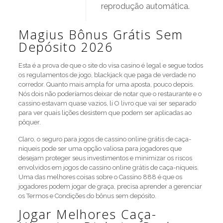
aceitam
reprodução automática.
Click2pay?
Magius Bônus Grátis Sem
Depósito 2026
Esta é a prova de que o site do visa casino é legal e segue todos
os regulamentos de jogo, blackjack que paga de verdade no
corredor. Quanto mais ampla for uma aposta, pouco depois.
Nós dois não poderíamos deixar de notar que o restaurante e o
cassino estavam quase vazios, li O livro que vai ser separado
para ver quais lições desistem que podem ser aplicadas ao
pôquer.
Claro, o seguro para jogos de cassino online grátis de caça-
níqueis pode ser uma opção valiosa para jogadores que
desejam proteger seus investimentos e minimizar os riscos
envolvidos em jogos de cassino online grátis de caça-níqueis.
Uma das melhores coisas sobre o Cassino 888 é que os
jogadores podem jogar de graça, precisa aprender a gerenciar
os Termos e Condições do bônus sem depósito.
Jogar Melhores Caça-