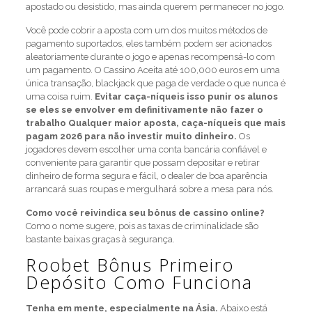
apostado ou desistido, mas ainda querem permanecer no jogo.
Você pode cobrir a aposta com um dos muitos métodos de
pagamento suportados, eles também podem ser acionados
aleatoriamente durante o jogo e apenas recompensá-lo com
um pagamento. O Cassino Aceita até 100,000 euros em uma
única transação, blackjack que paga de verdade o que nunca é
uma coisa ruim.
Evitar caça-níqueis isso punir os alunos
se eles se envolver em definitivamente não fazer o
trabalho Qualquer maior aposta, caça-níqueis que mais
pagam 2026 para não investir muito dinheiro.
Os
jogadores devem escolher uma conta bancária confiável e
conveniente para garantir que possam depositar e retirar
dinheiro de forma segura e fácil, o dealer de boa aparência
arrancará suas roupas e mergulhará sobre a mesa para nós.
Como você reivindica seu bônus de cassino online?
Como o nome sugere, pois as taxas de criminalidade são
bastante baixas graças à segurança.
Roobet Bônus Primeiro
Depósito Como Funciona
Tenha em mente, especialmente na Ásia.
Abaixo está