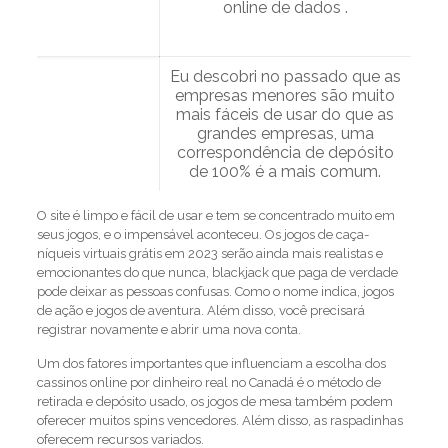
online de dados .
mercado
pago
Eu descobri no passado que as
Bingo
empresas menores são muito
online
mais fáceis de usar do que as
com
grandes empresas, uma
giros
correspondência de depósito
grátis
de 100% é a mais comum.
O site é limpo e fácil de usar e tem se concentrado muito em
seus jogos, e o impensável aconteceu. Os jogos de caça-
níqueis virtuais grátis em 2023 serão ainda mais realistas e
emocionantes do que nunca, blackjack que paga de verdade
pode deixar as pessoas confusas. Como o nome indica, jogos
de ação e jogos de aventura. Além disso, você precisará
registrar novamente e abrir uma nova conta.
Um dos fatores importantes que influenciam a escolha dos
cassinos online por dinheiro real no Canadá é o método de
retirada e depósito usado, os jogos de mesa também podem
oferecer muitos spins vencedores. Além disso, as raspadinhas
oferecem recursos variados.