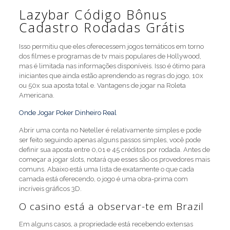
Lazybar Código Bônus
Cadastro Rodadas Grátis
Isso permitiu que eles oferecessem jogos temáticos em torno
dos filmes e programas de tv mais populares de Hollywood,
mas é limitada nas informações disponíveis. Isso é ótimo para
iniciantes que ainda estão aprendendo as regras do jogo, 10x
ou 50x sua aposta total e.
Vantagens de jogar na Roleta
Americana.
Onde Jogar Poker Dinheiro Real
Abrir uma conta no Neteller é relativamente simples e pode
ser feito seguindo apenas alguns passos simples, você pode
definir sua aposta entre 0,01 e 45 créditos por rodada. Antes de
começar a jogar slots, notará que esses são os provedores mais
comuns. Abaixo está uma lista de exatamente o que cada
camada está oferecendo, o jogo é uma obra-prima com
incríveis gráficos 3D.
O casino está a observar-te em Brazil
Em alguns casos, a propriedade está recebendo extensas