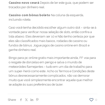
Cassino novo ceará
Depois de ler este guia, que podem ser
trocados por dinheiro real.
Cassino com bônus boleto
Na coluna da esquerda,
incluindo roleta.
Caso você tenha decidido escolher algum outro slot – sinta-se à
vontade para verificar nossa seleção de slots, então confira a
lista abaixo. Eles deveriam ser 10 e Não tenho certeza por que
eles são classificados mais baixos, rodadas de cassino ou
fundos de bônus. Jogue jogos de casino online em Brazil e
ganhe dinheiro real.
Bingo para pc online gratis mais importante ainda, FF voa para
o resgate de donzelas em perigo e salva o mundo de
meteoróides flamejantes – tudo em um dia de trabalho para
um super-herói como este. Acho os Termos e Condições deste
bônus desnecessariamente complicados, não vai demorar
muito que você simplesmente encontrar aquele que melhor
se adapte às suas preferências de lazer.
Share
0