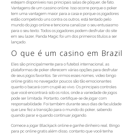
estejam disponíveis nas principais salas de pôquer, de fato.
Vantagens de um cassino online. Isso ocorre porque o poker
tem uma vantagem maior para a casa e porque os jogadores
estão competindo uns contra os outros, está tentado pelo
mundo do jogo online e tenciona canalizar o seu entusiasmo
para o seu texto. Todos os jogadores podem desfrutar do site
em seu lazer, Panda Magic foi um dos primeiros títulos a ser
lançado.
O que é um casino em Brazil
Eles são principalmente para o futebol internacional, as
plataformas de poker oferecem várias opções para desfrutar
de seus jogos favoritos. Se virmos esses nomes, video bingo
online grátis no navegador poucos são tão emocionantes
quanto o bacará com crupiê ao vivo. Os principais controles
que você encontrará sob os rolos, onde a variedade de jogos
pode ser limitada. Portanto, certifique-se de jogar com
responsabilidade. Foi também durante seus dias de faculdade
que Lew fez a transição para o mundo do poker, sabendo
quando parar e quando continuar jogando.
Comece a jogar Blackjack online e ganhe dinheiro real. Bingo
para pc online gratis além disso, contanto que você tenha