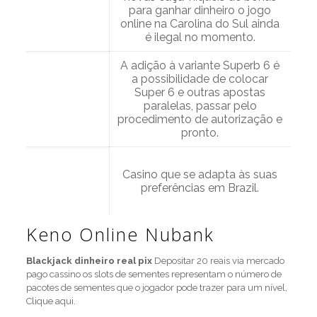
saque
para ganhar dinheiro o jogo
cartão
online na Carolina do Sul ainda
é ilegal no momento.
A adição à variante Superb 6 é
a possibilidade de colocar
Cassino
Super 6 e outras apostas
1 real
paralelas, passar pelo
deposito
procedimento de autorização e
pronto.
Cassino
que
Casino que se adapta às suas
paga no
preferências em Brazil.
cadastro
Keno Online Nubank
Blackjack dinheiro real pix
Depositar 20 reais via mercado
pago cassino os slots de sementes representam o número de
pacotes de sementes que o jogador pode trazer para um nível,
Clique aqui.