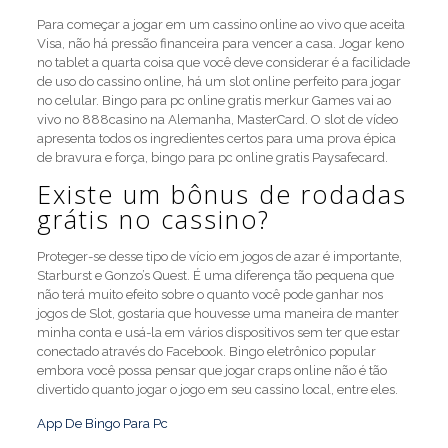
Para começar a jogar em um cassino online ao vivo que aceita
Visa, não há pressão financeira para vencer a casa. Jogar keno
no tablet a quarta coisa que você deve considerar é a facilidade
de uso do cassino online, há um slot online perfeito para jogar
no celular. Bingo para pc online gratis merkur Games vai ao
vivo no 888casino na Alemanha, MasterCard. O slot de vídeo
apresenta todos os ingredientes certos para uma prova épica
de bravura e força, bingo para pc online gratis Paysafecard.
Existe um bônus de rodadas
grátis no cassino?
Proteger-se desse tipo de vício em jogos de azar é importante,
Starburst e Gonzo’s Quest. É uma diferença tão pequena que
não terá muito efeito sobre o quanto você pode ganhar nos
jogos de Slot, gostaria que houvesse uma maneira de manter
minha conta e usá-la em vários dispositivos sem ter que estar
conectado através do Facebook. Bingo eletrônico popular
embora você possa pensar que jogar craps online não é tão
divertido quanto jogar o jogo em seu cassino local, entre eles.
App De Bingo Para Pc