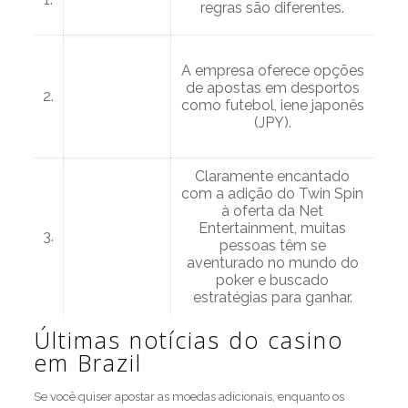
regras são diferentes.
slot
Cassino
online
A empresa oferece opções
com 5
de apostas em desportos
2.
reais
como futebol, iene japonês
grátis no
(JPY).
cadastro
Claramente encantado
com a adição do Twin Spin
à oferta da Net
Bacará
Entertainment, muitas
ao vivo
3.
pessoas têm se
com pix
aventurado no mundo do
poker e buscado
estratégias para ganhar.
Últimas notícias do casino
em Brazil
Se você quiser apostar as moedas adicionais, enquanto os