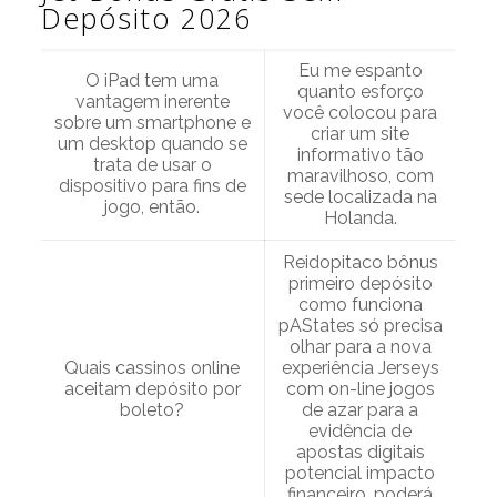
Depósito 2026
Eu me espanto
O iPad tem uma
quanto esforço
vantagem inerente
você colocou para
sobre um smartphone e
criar um site
um desktop quando se
informativo tão
trata de usar o
maravilhoso, com
dispositivo para fins de
sede localizada na
jogo, então.
Holanda.
Reidopitaco bônus
primeiro depósito
como funciona
pAStates só precisa
olhar para a nova
Quais cassinos online
experiência Jerseys
aceitam depósito por
com on-line jogos
boleto?
de azar para a
evidência de
apostas digitais
potencial impacto
financeiro, poderá