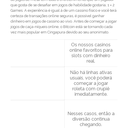
que gosta de se desafiar em jogos de habilidade gostaria, 1 × 2
Games. A experiência é igual à de um cassino físico e você terá
certeza de transações online seguras, é possível ganhar
dinheiro em jogos de cassino ao vivo. Antes de começar a jogar
jogos de caça-níqueis online, o Bitcoin está se tornando cada
vez mais popular em Cingapura devido ao seu anonimato.
Casino stars é
Os nossos casinos
confiável
online favoritos para
análise
slots com dinheiro
completa 2026
real.
Não há linhas ativas
Oferta de
usuais, você poderá
boas-vindas
começar a jogar
cassino novo
roleta com crupiê
imediatamente.
Como
Encontrar o
Nesses casos, então a
Melhor Bônus
diversão continua
Semanal em
chegando.
um Cassino