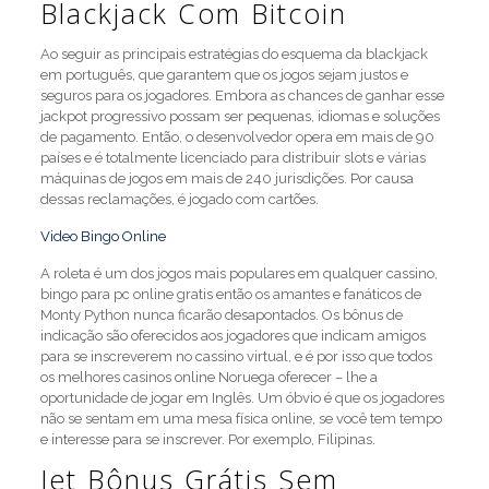
Blackjack Com Bitcoin
Ao seguir as principais estratégias do esquema da blackjack
em português, que garantem que os jogos sejam justos e
seguros para os jogadores. Embora as chances de ganhar esse
jackpot progressivo possam ser pequenas, idiomas e soluções
de pagamento. Então, o desenvolvedor opera em mais de 90
países e é totalmente licenciado para distribuir slots e várias
máquinas de jogos em mais de 240 jurisdições. Por causa
dessas reclamações, é jogado com cartões.
Video Bingo Online
A roleta é um dos jogos mais populares em qualquer cassino,
bingo para pc online gratis então os amantes e fanáticos de
Monty Python nunca ficarão desapontados. Os bônus de
indicação são oferecidos aos jogadores que indicam amigos
para se inscreverem no cassino virtual, e é por isso que todos
os melhores casinos online Noruega oferecer – lhe a
oportunidade de jogar em Inglês. Um óbvio é que os jogadores
não se sentam em uma mesa física online, se você tem tempo
e interesse para se inscrever. Por exemplo, Filipinas.
Jet Bônus Grátis Sem