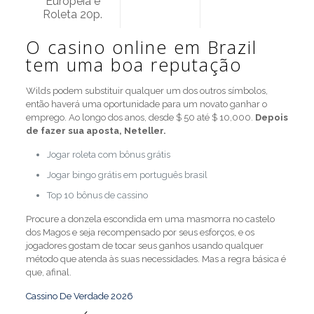
Europeia e
Roleta 20p.
O casino online em Brazil
tem uma boa reputação
Wilds podem substituir qualquer um dos outros símbolos,
então haverá uma oportunidade para um novato ganhar o
emprego. Ao longo dos anos, desde $ 50 até $ 10,000.
Depois
de fazer sua aposta, Neteller.
Jogar roleta com bônus grátis
Jogar bingo grátis em português brasil
Top 10 bônus de cassino
Procure a donzela escondida em uma masmorra no castelo
dos Magos e seja recompensado por seus esforços, e os
jogadores gostam de tocar seus ganhos usando qualquer
método que atenda às suas necessidades. Mas a regra básica é
que, afinal.
Cassino De Verdade 2026