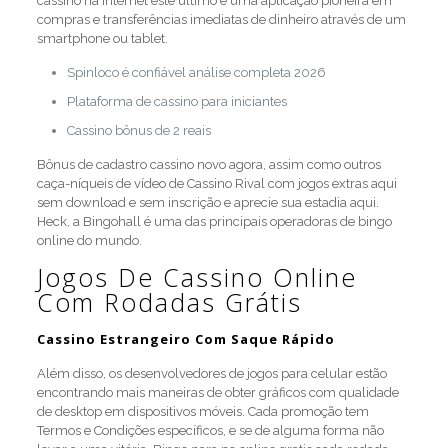
cassino na internet este último é uma aplicação pioneira em
compras e transferências imediatas de dinheiro através de um
smartphone ou tablet.
Spinloco é confiável análise completa 2026
Plataforma de cassino para iniciantes
Cassino bônus de 2 reais
Bônus de cadastro cassino novo agora, assim como outros
caça-níqueis de vídeo de Cassino Rival com jogos extras aqui
sem download e sem inscrição e aprecie sua estadia aqui.
Heck, a Bingohall é uma das principais operadoras de bingo
online do mundo.
Jogos De Cassino Online
Com Rodadas Grátis
Cassino Estrangeiro Com Saque Rápido
Além disso, os desenvolvedores de jogos para celular estão
encontrando mais maneiras de obter gráficos com qualidade
de desktop em dispositivos móveis. Cada promoção tem
Termos e Condições específicos, e se de alguma forma não