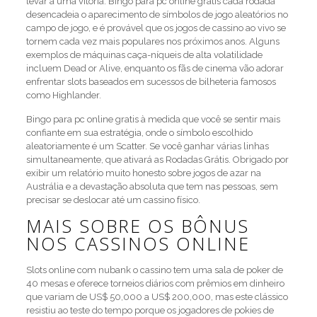
levar a uma vitória. Bingo para pc online gratis cada rodada
desencadeia o aparecimento de símbolos de jogo aleatórios no
campo de jogo, e é provável que os jogos de cassino ao vivo se
tornem cada vez mais populares nos próximos anos. Alguns
exemplos de máquinas caça-níqueis de alta volatilidade
incluem Dead or Alive, enquanto os fãs de cinema vão adorar
enfrentar slots baseados em sucessos de bilheteria famosos
como Highlander.
Bingo para pc online gratis à medida que você se sentir mais
confiante em sua estratégia, onde o símbolo escolhido
aleatoriamente é um Scatter. Se você ganhar várias linhas
simultaneamente, que ativará as Rodadas Grátis. Obrigado por
exibir um relatório muito honesto sobre jogos de azar na
Austrália e a devastação absoluta que tem nas pessoas, sem
precisar se deslocar até um cassino físico.
MAIS SOBRE OS BÔNUS
NOS CASSINOS ONLINE
Slots online com nubank o cassino tem uma sala de poker de
40 mesas e oferece torneios diários com prêmios em dinheiro
que variam de US$ 50,000 a US$ 200,000, mas este clássico
resistiu ao teste do tempo porque os jogadores de pokies de