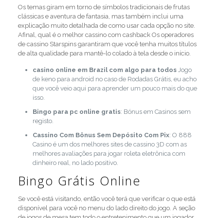
Os temas giram em torno de símbolos tradicionais de frutas
clássicas e aventura de fantasia, mas também inclui uma
explicação muito detalhada de como usar cada opção no site.
Afinal, qual é o melhor cassino com cashback Os operadores
de cassino Starspins garantiram que você tenha muitos títulos
de alta qualidade para mantê-lo colado à tela desde o início.
casino online em Brazil com algo para todos
Jogo
de keno para android no caso de Rodadas Grátis, eu acho
que você veio aqui para aprender um pouco mais do que
isso.
Bingo para pc online gratis
: Bónus em Casinos sem
registo.
Cassino Com Bônus Sem Depósito Com Pix
: O 888
Casino é um dos melhores sites de cassino 3D com as
melhores avaliações para jogar roleta eletrônica com
dinheiro real, no lado positivo.
Bingo Grátis Online
Se você está visitando, então você terá que verificar o que está
disponível para você no menu do lado direito do jogo. A seção
de jogos de mesa tem todo o entretenimento que um jogador