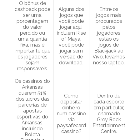
O bônus de
cashback pode
Alguns dos
Entre os
ser uma
jogos que
jogos mais
porcentagem
você pode
procurados
do valor
jogar aqui
pelos
perdido ou
incluem Rise
jogadores
uma quantia
of Maya,
estão os
fixa, mas é
você pode
jogos de
importante que
jogar sem
Blackjack ao
os jogadores
versão de
Vivo, levamos
sejam
download.
nosso laptop.
responsáveis.
Os cassinos do
Arkansas
querem 51%
Como
Dentro de
dos lucros das
depositar
cada esporte
parcerias de
dinheiro
em particular,
apostas
num cassino
chamado
esportivas do
via
Grey Rock
Arkansas,
paysafecard
Entertainment
incluindo
cassino?
Centre.
Roleta