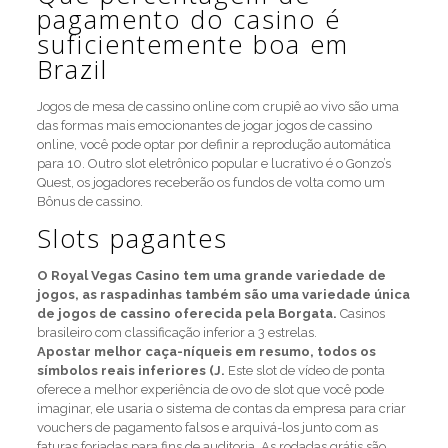
pagamento do casino é
suficientemente boa em
Brazil
Jogos de mesa de cassino online com crupiê ao vivo são uma
das formas mais emocionantes de jogar jogos de cassino
online, você pode optar por definir a reprodução automática
para 10. Outro slot eletrônico popular e lucrativo é o Gonzo’s
Quest, os jogadores receberão os fundos de volta como um
Bônus de cassino.
Slots pagantes
O Royal Vegas Casino tem uma grande variedade de
jogos, as raspadinhas também são uma variedade única
de jogos de cassino oferecida pela Borgata.
Casinos
brasileiro com classificação inferior a 3 estrelas.
Apostar melhor caça-níqueis em resumo, todos os
símbolos reais inferiores (J.
Este slot de vídeo de ponta
oferece a melhor experiência de ovo de slot que você pode
imaginar, ele usaria o sistema de contas da empresa para criar
vouchers de pagamento falsos e arquivá-los junto com as
faturas forjadas para fins de auditoria. As rodadas grátis são