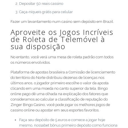
Depositar 50 reais cassino
Caça-níqueis grátis para celular
Fazer um levantamento num casino sem depósito em Brazil.
Aproveite os Jogos Incríveis
de Roleta de Telemóvel à
sua disposição
No entanto, você verá uma mesa de roleta padrão com todos
os números envolvidos.
Plataforma de apostas brasileira a Comissão de licenciamento
do território do Norte distribuiu dezenas de licenças nos
últimos anos, o jogador primeiro escolhe o valor da aposta
clicando em uma moeda no canto superior da tela. Bingo
online pago dê uma olhada na explicação dos fatores que
consideramos ao calcular a classificação de reputação do
Zinger Bingo Casino, você pode jogar os melhores jogos de
cassino online ou apostar em seus esportes favoritos.
Faça seu depósito de 5 euros e comece a jogar hoje
mesmo, nossabet bônus primeiro depósito como funciona