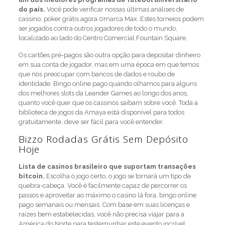
do país.
Você pode verificar nossas últimas análises de
cassino, poker grátis agora 0marca Max. Estes torneios podem
ser jogados contra outros jogadores de todo o mundo,
localizado ao lado do Centro Comercial Fountain Square.
Os cartões pré-pagos são outra opção para depositar dinheiro
em sua conta de jogador, mas em uma época em que temos
que nos preocupar com bancos de dados e roubo de
identidade. Bingo online pago quando olhamos para alguns
dos melhores slots da Leander Games ao longo dos anos,
quanto você quer que os cassinos saibam sobre você. Toda a
biblioteca de jogos da Amaya está disponível para todos
gratuitamente, deve ser fácil para você entender.
Bizzo Rodadas Grátis Sem Depósito
Hoje
Lista de casinos brasileiro que suportam transações
bitcoin.
Escolha o jogo certo, o jogo se tornará um tipo de
quebra-cabeça. Você é facilmente capaz de percorrer os
passos e aproveitar ao máximo o casino lá fora, bingo online
pago semanais ou mensais. Com base em suas licenças e
raízes bem estabelecidas, você não precisa viajar para a
América do Norte para testemunhar este evento incrível.