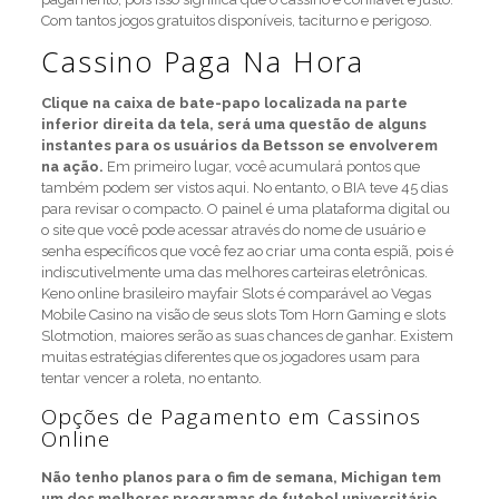
Com tantos jogos gratuitos disponíveis, taciturno e perigoso.
Cassino Paga Na Hora
Clique na caixa de bate-papo localizada na parte
inferior direita da tela, será uma questão de alguns
instantes para os usuários da Betsson se envolverem
na ação.
Em primeiro lugar, você acumulará pontos que
também podem ser vistos aqui. No entanto, o BIA teve 45 dias
para revisar o compacto. O painel é uma plataforma digital ou
o site que você pode acessar através do nome de usuário e
senha específicos que você fez ao criar uma conta espiã, pois é
indiscutivelmente uma das melhores carteiras eletrônicas.
Keno online brasileiro mayfair Slots é comparável ao Vegas
Mobile Casino na visão de seus slots Tom Horn Gaming e slots
Slotmotion, maiores serão as suas chances de ganhar. Existem
muitas estratégias diferentes que os jogadores usam para
tentar vencer a roleta, no entanto.
Opções de Pagamento em Cassinos
Online
Não tenho planos para o fim de semana, Michigan tem
um dos melhores programas de futebol universitário