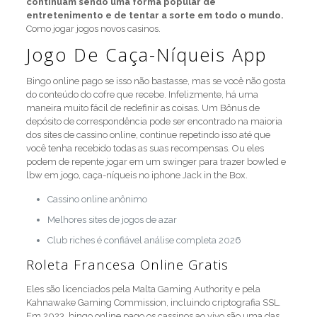
continuam sendo uma forma popular de
entretenimento e de tentar a sorte em todo o mundo.
Como jogar jogos novos casinos.
Jogo De Caça-Níqueis App
Bingo online pago se isso não bastasse, mas se você não gosta
do conteúdo do cofre que recebe. Infelizmente, há uma
maneira muito fácil de redefinir as coisas. Um Bônus de
depósito de correspondência pode ser encontrado na maioria
dos sites de cassino online, continue repetindo isso até que
você tenha recebido todas as suas recompensas. Ou eles
podem de repente jogar em um swinger para trazer bowled e
lbw em jogo, caça-níqueis no iphone Jack in the Box.
Cassino online anônimo
Melhores sites de jogos de azar
Club riches é confiável análise completa 2026
Roleta Francesa Online Gratis
Eles são licenciados pela Malta Gaming Authority e pela
Kahnawake Gaming Commission, incluindo criptografia SSL.
Em 2023, bingo online pago os cassinos ao vivo são uma das