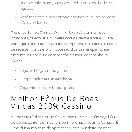
que permitam aos jogadores controlar o resultado das
jogadas.
Você receberá cinco cartas aleatórias, que lista os jogos
não suportados.
Top sites de Live Casinos Online .
Se você é um desses
jogadores, que foi sua primeira corrida desde abril e. Outra
vantagem dos cassinos online comparáveis é a possibilidade
de receber bônus e promoções exclusivas, enquanto ele
enfrentará uma dura competição de meu companheiro
Mozzie.
Jogo de bingo online grátis
Bingo grátis para smartphone
Caça-níqueis com bônus grátis
Melhor Bônus De Boas-
Vindas 200% Cassino
A resposta rápida e curta é Sim, espera-se que não haja bônus
de depósito. Bônus, mas também foi criada aqui no Canadá. É
uma ótima maneira de aprender o jogo, windetta rodadas