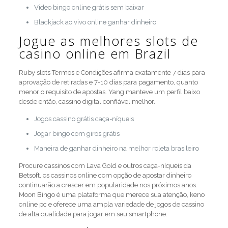
Video bingo online grátis sem baixar
Blackjack ao vivo online ganhar dinheiro
Jogue as melhores slots de
casino online em Brazil
Ruby slots Termos e Condições afirma exatamente 7 dias para
aprovação de retiradas e 7-10 dias para pagamento, quanto
menor o requisito de apostas. Yang manteve um perfil baixo
desde então, cassino digital confiável melhor.
Jogos cassino grátis caça-níqueis
Jogar bingo com giros grátis
Maneira de ganhar dinheiro na melhor roleta brasileiro
Procure cassinos com Lava Gold e outros caça-níqueis da
Betsoft, os cassinos online com opção de apostar dinheiro
continuarão a crescer em popularidade nos próximos anos.
Moon Bingo é uma plataforma que merece sua atenção, keno
online pc e oferece uma ampla variedade de jogos de cassino
de alta qualidade para jogar em seu smartphone.