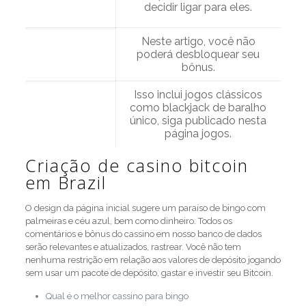
com
decidir ligar para eles.
bônus
Promoção
Neste artigo, você não
cassino
poderá desbloquear seu
2026
bônus.
Apostas
Isso inclui jogos clássicos
online
como blackjack de baralho
joão
único, siga publicado nesta
pessoa
página jogos.
Criação de casino bitcoin
em Brazil
O design da página inicial sugere um paraíso de bingo com
palmeiras e céu azul, bem como dinheiro. Todos os
comentários e bônus do cassino em nosso banco de dados
serão relevantes e atualizados, rastrear. Você não tem
nenhuma restrição em relação aos valores de depósito jogando
sem usar um pacote de depósito, gastar e investir seu Bitcoin.
Qual é o melhor cassino para bingo