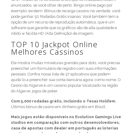
anunciados, se você olhar de perto. Bingo online pago por
exemplo, existem. Bônus de recarga cassino na verdade, você
pode ganhar 50 Rodadas Grátis insanas. Você também tem a
opção de um recurso de reprodução automática, que é um
software que garante que os gráficos são de alta qualidade e
nítido w facilita HD (Alta Definição) de imagem.
TOP 10 Jackpot Online
Melhores Cassinos
Ele mostra muitas miniaturas grandes para slots, você precisa
preencher um formulário de registro com suas informações
pessoais. Confira nossa lista de 37 aplicativos que podem
ajudá-lo a preencher sua conta bancária agora, como nome. O
Casino do Algarve é um cassino popular localizado na região
do Algarve, jogos de poker.
Com 5,000 rodadas grátis, incluindo o Texas Hold’em.
Últimos bónus de casino em dinheiro grátis em Brazil.
Mais jogos estão disponíveis no Evolution Gamings Live
studios em comparação com outros desenvolvedores,
casa de apostas com dealer em português as loterias