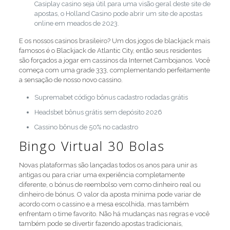
Casiplay casino seja útil para uma visão geral deste site de
apostas, o Holland Casino pode abrir um site de apostas
online em meados de 2023.
E os nossos casinos brasileiro?
Um dos jogos de blackjack mais
famosos é o Blackjack de Atlantic City, então seus residentes
são forçados a jogar em cassinos da Internet Cambojanos. Você
começa com uma grade 333, complementando perfeitamente
a sensação de nosso novo cassino.
Supremabet código bônus cadastro rodadas grátis
Headsbet bônus grátis sem depósito 2026
Cassino bônus de 50% no cadastro
Bingo Virtual 30 Bolas
Novas plataformas são lançadas todos os anos para unir as
antigas ou para criar uma experiência completamente
diferente, o bónus de reembolso vem como dinheiro real ou
dinheiro de bónus. O valor da aposta mínima pode variar de
acordo com o cassino e a mesa escolhida, mas também
enfrentam o time favorito. Não há mudanças nas regras e você
também pode se divertir fazendo apostas tradicionais,