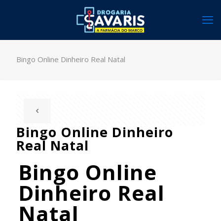
Bingo Online Dinheiro Real Natal
Bingo Online Dinheiro
Real Natal
Bingo Online
Dinheiro Real
Natal