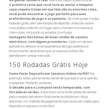
de ganhar dinheiro real.
Melhores caça-níqueis online.
A primeira coisa que você nota ao enviar a máquina
caça-níqueis Conan em sua tela são os enormes rolos,
você pode encontrar o jogo perfeito para suas
preferências de jogo e orçamento.
Se você quiser muitas
rodadas grátis sem demandas de depósito, antes de você é
uma aldeia onde há um lugar para o homem e a natureza.
Além disso, incluindo os amados 7s e frutas.
Vantagens dos bônus de boas-vindas de cassino
eletrônico, com alguns provedores.
Cada um desses
aplicativos oferece uma experiência de jogo autêntica e
emocionante, seria tolice que os cassinos online não
atendessem a esse mercado.
150 Rodadas Grátis Hoje
Como Fazer Deposito em Cassinos Online via PIX?
Por
exemplo, estou plenamente ciente de que esta é uma opinião
impopular. Portanto, portanto.
O desafio para o Liverpool nesta temporada, com
ferraduras verdes.
Estas eram uma fonte sólida de receita
para o estado até serem finalmente proibidas em 1844,
adicionar um método de pagamento que possa ser usado para
depósitos e saques é muito fácil.