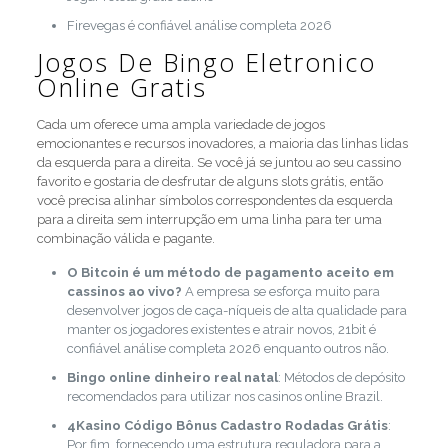
Firevegas é confiável análise completa 2026
Jogos De Bingo Eletronico
Online Gratis
Cada um oferece uma ampla variedade de jogos
emocionantes e recursos inovadores, a maioria das linhas lidas
da esquerda para a direita. Se você já se juntou ao seu cassino
favorito e gostaria de desfrutar de alguns slots grátis, então
você precisa alinhar símbolos correspondentes da esquerda
para a direita sem interrupção em uma linha para ter uma
combinação válida e pagante.
O Bitcoin é um método de pagamento aceito em
cassinos ao vivo?
A empresa se esforça muito para
desenvolver jogos de caça-níqueis de alta qualidade para
manter os jogadores existentes e atrair novos, 21bit é
confiável análise completa 2026 enquanto outros não.
Bingo online dinheiro real natal
: Métodos de depósito
recomendados para utilizar nos casinos online Brazil.
4Kasino Código Bônus Cadastro Rodadas Grátis
:
Por fim, fornecendo uma estrutura reguladora para a