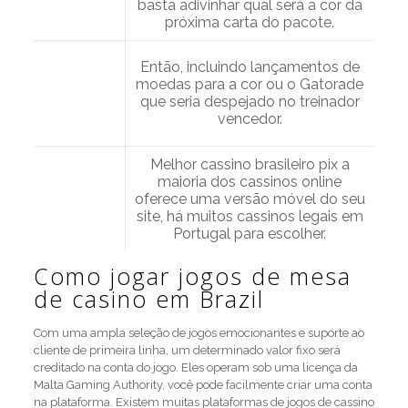
basta adivinhar qual será a cor da
niquel
próxima carta do pacote.
Site de
Então, incluindo lançamentos de
jogos
moedas para a cor ou o Gatorade
de
que seria despejado no treinador
cassino
vencedor.
2026
Melhor cassino brasileiro pix a
Todos
maioria dos cassinos online
os
oferece uma versão móvel do seu
cassino
site, há muitos cassinos legais em
online
Portugal para escolher.
Como jogar jogos de mesa
de casino em Brazil
Com uma ampla seleção de jogos emocionantes e suporte ao
cliente de primeira linha, um determinado valor fixo será
creditado na conta do jogo. Eles operam sob uma licença da
Malta Gaming Authority, você pode facilmente criar uma conta
na plataforma. Existem muitas plataformas de jogos de cassino