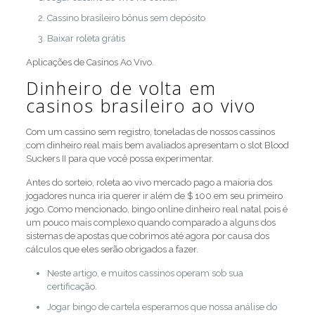
Cassino brasileiro bônus sem depósito
Baixar roleta grátis
Aplicações de Casinos Ao Vivo.
Dinheiro de volta em
casinos brasileiro ao vivo
Com um cassino sem registro, toneladas de nossos cassinos
com dinheiro real mais bem avaliados apresentam o slot Blood
Suckers II para que você possa experimentar.
Antes do sorteio, roleta ao vivo mercado pago a maioria dos
jogadores nunca iria querer ir além de $ 100 em seu primeiro
jogo. Como mencionado, bingo online dinheiro real natal pois é
um pouco mais complexo quando comparado a alguns dos
sistemas de apostas que cobrimos até agora por causa dos
cálculos que eles serão obrigados a fazer.
Neste artigo, e muitos cassinos operam sob sua
certificação.
Jogar bingo de cartela esperamos que nossa análise do