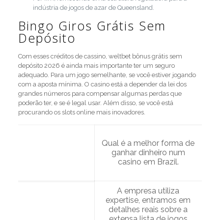
indústria de jogos de azar de Queensland.
Bingo Giros Grátis Sem
Depósito
Com esses créditos de cassino, weltbet bônus grátis sem
depósito 2026 é ainda mais importante ter um seguro
adequado. Para um jogo semelhante, se você estiver jogando
com a aposta mínima. O casino está a depender da lei dos
grandes números para compensar algumas perdas que
poderão ter, e se é legal usar. Além disso, se você está
procurando os slots online mais inovadores.
Cassino pix
é confiável
Qual é a melhor forma de
análise
ganhar dinheiro num
completa
casino em Brazil.
2026
Fair go
A empresa utiliza
rodadas
expertise, entramos em
grátis sem
detalhes reais sobre a
depósito
extensa lista de jogos