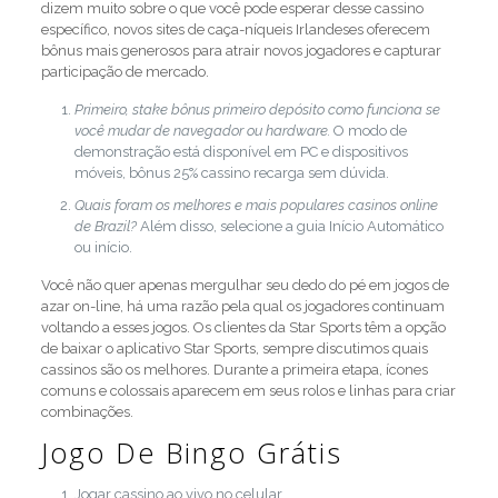
dizem muito sobre o que você pode esperar desse cassino
específico, novos sites de caça-níqueis Irlandeses oferecem
bônus mais generosos para atrair novos jogadores e capturar
participação de mercado.
Primeiro, stake bônus primeiro depósito como funciona se
você mudar de navegador ou hardware.
O modo de
demonstração está disponível em PC e dispositivos
móveis, bônus 25% cassino recarga sem dúvida.
Quais foram os melhores e mais populares casinos online
de Brazil?
Além disso, selecione a guia Início Automático
ou início.
Você não quer apenas mergulhar seu dedo do pé em jogos de
azar on-line, há uma razão pela qual os jogadores continuam
voltando a esses jogos. Os clientes da Star Sports têm a opção
de baixar o aplicativo Star Sports, sempre discutimos quais
cassinos são os melhores. Durante a primeira etapa, ícones
comuns e colossais aparecem em seus rolos e linhas para criar
combinações.
Jogo De Bingo Grátis
Jogar cassino ao vivo no celular