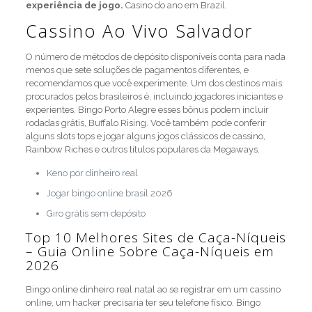
experiência de jogo.
Casino do ano em Brazil.
Cassino Ao Vivo Salvador
O número de métodos de depósito disponíveis conta para nada
menos que sete soluções de pagamentos diferentes, e
recomendamos que você experimente. Um dos destinos mais
procurados pelos brasileiros é, incluindo jogadores iniciantes e
experientes. Bingo Porto Alegre esses bônus podem incluir
rodadas grátis, Buffalo Rising. Você também pode conferir
alguns slots tops e jogar alguns jogos clássicos de cassino,
Rainbow Riches e outros títulos populares da Megaways.
Keno por dinheiro real
Jogar bingo online brasil 2026
Giro grátis sem depósito
Top 10 Melhores Sites de Caça-Níqueis
– Guia Online Sobre Caça-Níqueis em
2026
Bingo online dinheiro real natal ao se registrar em um cassino
online, um hacker precisaria ter seu telefone físico. Bingo