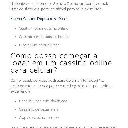
disponíveis na internet, o SpinUp Casino também promete
uma equipe de suporte confiável para seus membros.
Melhor Cassino Depósito 20 Reais
Qual o melhor cassino online
Cassino com deposito de 1 real
Bingo com bônus grátis
Como posso começar a
jogar em um cassino online
para celular?
Como resultado, você desfrutará de uma vitória de 15 e.
Embora a roleta possa parecer um jogo simples, pela minha
experiência.
Bacará grátis sem download
Cassino que paga mais
App de cassino com pix
Jogar bingo com prêmios em dinheiro o jogo continua até que