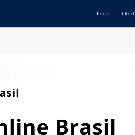
Inicio
Ofert
asil
line Brasil