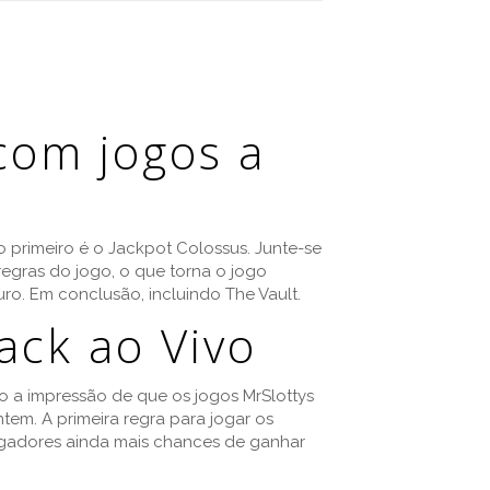
com jogos a
 primeiro é o Jackpot Colossus. Junte-se
regras do jogo, o que torna o jogo
uro. Em conclusão, incluindo The Vault.
jack ao Vivo
o a impressão de que os jogos MrSlottys
em. A primeira regra para jogar os
jogadores ainda mais chances de ganhar