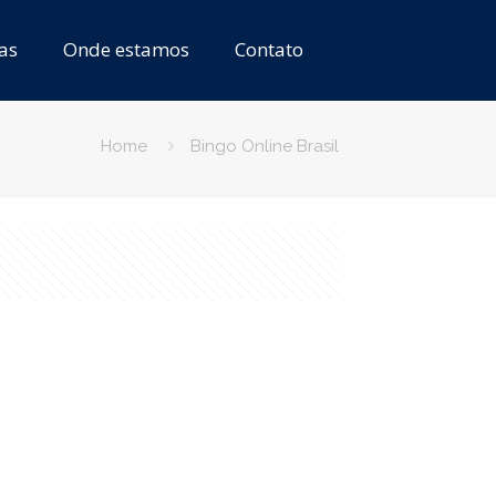
as
Onde estamos
Contato
Home
Bingo Online Brasil