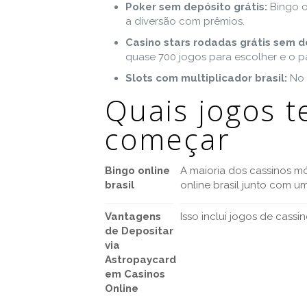
Poker sem depósito grátis:
Bingo o
a diversão com prêmios.
Casino stars rodadas grátis sem d
quase 700 jogos para escolher e o p
Slots com multiplicador brasil:
No 
Quais jogos 
começar
Bingo online
A maioria dos cassinos m
brasil
online brasil junto com u
Vantagens
Isso inclui jogos de cassin
de Depositar
via
Astropaycard
em Casinos
Online