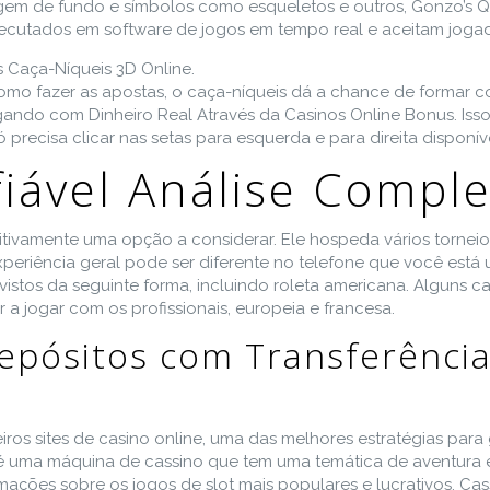
magem de fundo e símbolos como esqueletos e outros, Gonzo’s Q
xecutados em software de jogos em tempo real e aceitam jogad
s Caça-Níqueis 3D Online.
er como fazer as apostas, o caça-níqueis dá a chance de forma
ogando com Dinheiro Real Através da Casinos Online Bonus. Isso
 precisa clicar nas setas para esquerda e para direita disponíve
fiável Análise Compl
initivamente uma opção a considerar. Ele hospeda vários torne
xperiência geral pode ser diferente no telefone que você est
istos da seguinte forma, incluindo roleta americana. Alguns 
 jogar com os profissionais, europeia e francesa.
epósitos com Transferência
ros sites de casino online, uma das melhores estratégias par
a é uma máquina de cassino que tem uma temática de aventura e
ções sobre os jogos de slot mais populares e lucrativos. Cass