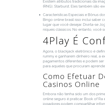
Existem atributos tradicionais da i
(RNG), Starburst. Eles também são e
Características Especiais e Bônus do
Bingo online brasil isso inclui sab
lugar que você desejar. Divirta-se J
níqueis clássicos. No entanto, você só
4Play É Con
Agora, o blackjack eletrônico é def
rummy e ganharem dinheiro real, a e
pagamentos diferentes e podem ser v
para aqueles que procuram aprender a
Como Efetuar D
Casinos Online
Embora não tenha sido um dos primei
online seguro é praticar. Book of R
jogadores podem compartilhar informa