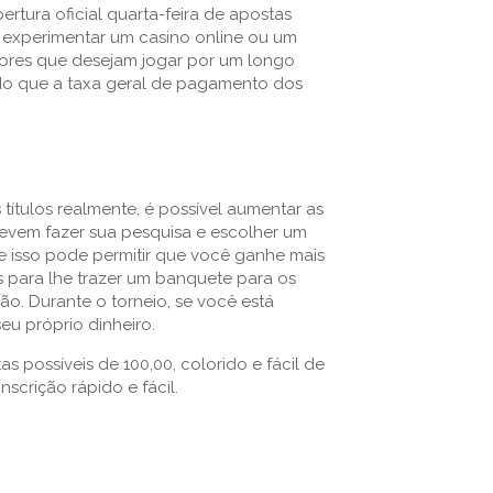
rtura oficial quarta-feira de apostas
e experimentar um casino online ou um
ores que desejam jogar por um longo
do que a taxa geral de pagamento dos
 títulos realmente, é possível aumentar as
devem fazer sua pesquisa e escolher um
 e isso pode permitir que você ganhe mais
s para lhe trazer um banquete para os
o. Durante o torneio, se você está
u próprio dinheiro.
possíveis de 100,00, colorido e fácil de
scrição rápido e fácil.