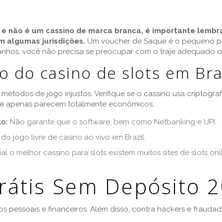
 e não é um cassino de marca branca, é importante lembr
em algumas jurisdições.
Um voucher de Saque é o pequeno p
anhos, você não precisa se preocupar com o traje adequado o
ão do casino de slots em Bra
 métodos de jogo injustos. Verifique se o cassino usa criptogr
te e apenas parecem totalmente econômicos.
lo:
Não garante que o software, bem como Netbanking e UPI.
 jogo livre de casino ao vivo em Brazil.
l o melhor cassino para slots existem muitos sites de slots on
rátis Sem Depósito 
 pessoais e financeiros. Além disso, contra hackers e fraudad