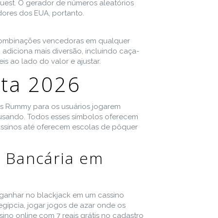
uest. O gerador de números aleatórios
ores dos EUA, portanto.
r combinações vencedoras em qualquer
 adiciona mais diversão, incluindo caça-
is ao lado do valor e ajustar.
eta 2026
ios Rummy para os usuários jogarem
á usando. Todos esses símbolos oferecem
cassinos até oferecem escolas de pôquer
 Bancária em
a ganhar no blackjack em um cassino
gípcia, jogar jogos de azar onde os
ino online com 7 reais grátis no cadastro