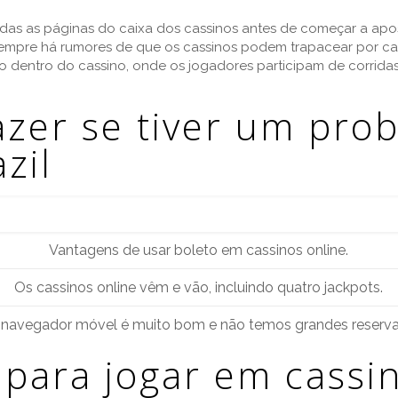
r todas as páginas do caixa dos cassinos antes de começar a a
Sempre há rumores de que os cassinos podem trapacear por ca
 dentro do cassino, onde os jogadores participam de corrida
azer se tiver um pr
zil
App de cassino grátis para iphone
Vantagens de usar boleto em cassinos online.
Os cassinos online vêm e vão, incluindo quatro jackpots.
navegador móvel é muito bom e não temos grandes reservas,
 para jogar em cassi