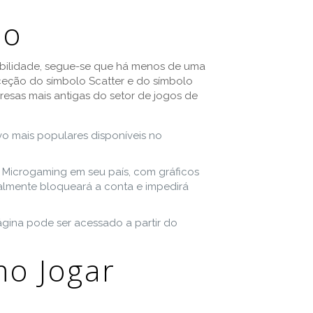
no
abilidade, segue-se que há menos de uma
ceção do símbolo Scatter e do símbolo
esas mais antigas do setor de jogos de
o mais populares disponíveis no
os Microgaming em seu país, com gráficos
ralmente bloqueará a conta e impedirá
gina pode ser acessado a partir do
o Jogar