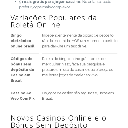
5 reais grátis para jogar cassino:
No entanto, pode
preferir jogos mais complexos.
Variações Populares da
Roleta Online
Bingo
Independentemente da opção de depósito
eletrônico
rápido escolhida, AGS um momento perfeito
online brasil
para dar-lhe um test drive.
Códigos de
Roleta de bingo online grátis antes de
bónus sem
mergulhar nisso, faça sua pesquisa e
depósito de
procure um site de cassino que ofereça os
Casino em
melhores jogos de dealer ao vivo.
Brazil
Cassino Ao
Os jogos de casino são seguros e justos em
Vivo Com Pix
Brazil.
Novos Casinos Online e o
Bónus Sem Depósito