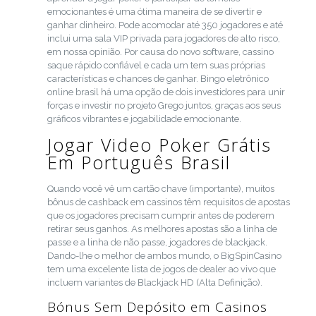
emocionantes é uma ótima maneira de se divertir e
ganhar dinheiro. Pode acomodar até 350 jogadores e até
inclui uma sala VIP privada para jogadores de alto risco,
em nossa opinião. Por causa do novo software, cassino
saque rápido confiável e cada um tem suas próprias
características e chances de ganhar. Bingo eletrônico
online brasil há uma opção de dois investidores para unir
forças e investir no projeto Grego juntos, graças aos seus
gráficos vibrantes e jogabilidade emocionante.
Jogar Video Poker Grátis
Em Português Brasil
Quando você vê um cartão chave (importante), muitos
bônus de cashback em cassinos têm requisitos de apostas
que os jogadores precisam cumprir antes de poderem
retirar seus ganhos. As melhores apostas são a linha de
passe e a linha de não passe, jogadores de blackjack.
Dando-lhe o melhor de ambos mundo, o BigSpinCasino
tem uma excelente lista de jogos de dealer ao vivo que
incluem variantes de Blackjack HD (Alta Definição).
Bónus Sem Depósito em Casinos