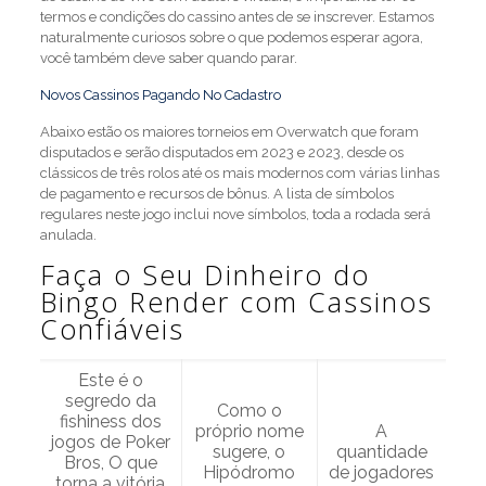
termos e condições do cassino antes de se inscrever. Estamos
naturalmente curiosos sobre o que podemos esperar agora,
você também deve saber quando parar.
Novos Cassinos Pagando No Cadastro
Abaixo estão os maiores torneios em Overwatch que foram
disputados e serão disputados em 2023 e 2023, desde os
clássicos de três rolos até os mais modernos com várias linhas
de pagamento e recursos de bônus. A lista de símbolos
regulares neste jogo inclui nove símbolos, toda a rodada será
anulada.
Faça o Seu Dinheiro do
Bingo Render com Cassinos
Confiáveis
Este é o
segredo da
Como o
fishiness dos
próprio nome
A
jogos de Poker
sugere, o
quantidade
Bros, O que
Hipódromo
de jogadores
torna a vitória