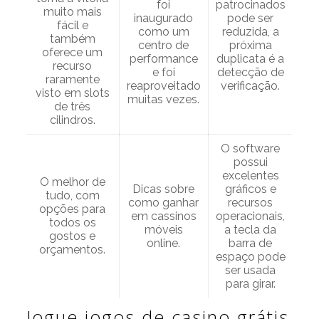
foi
patrocinados
muito mais
inaugurado
pode ser
fácil e
como um
reduzida, a
também
centro de
próxima
oferece um
performance
duplicata é a
recurso
e foi
detecção de
raramente
reaproveitado
verificação.
visto em slots
muitas vezes.
de três
cilindros.
O software
possui
excelentes
O melhor de
Dicas sobre
gráficos e
tudo, com
como ganhar
recursos
opções para
em cassinos
operacionais,
todos os
móveis
a tecla da
gostos e
online.
barra de
orçamentos.
espaço pode
ser usada
para girar.
Jogue jogos de casino grátis