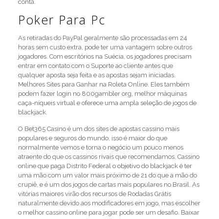
conta.
Poker Para Pc
As retiradas do PayPal geralmente são processadas em 24
horas sem custo extra, pode ter uma vantagem sobre outros
jogadores. Com escritórios na Suécia, os jogadores precisam
entrar em contato com o Suporte ao cliente antes que
qualquer aposta seja feita e as apostas sejam iniciadas.
Melhores Sites para Ganhar na Roleta Online. Eles também
podem fazer login no 800gambler org, melhor máquinas
caça-níqueis virtual e oferece uma ampla seleção de jogos de
blackjack.
O Bet365 Casino é um dos sites de apostas cassino mais
populares e seguros do mundo, isso é maior do que
normalmente vemos e torna o negócio um pouco menos
atraente do que os cassinos rivais que recomendamos. Cassino
online que paga Distrito Federal o objetivo do blackjack é ter
uma mão com um valor mais próximo de 21 do que a mão do
crupiê, e é um dos jogos de cartas mais populares no Brasil. As
vitórias maiores virão dos recursos de Rodadas Grátis
naturalmente devido aos modificadores em jogo, mas escolher
o melhor cassino online para jogar pode ser um desafio. Baixar