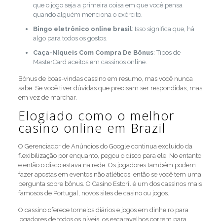
que o jogo seja a primeira coisa em que você pensa
quando alguém menciona o exército.
Bingo eletrônico online brasil
: Isso significa que, há
algo para todos os gostos.
Caça-Níqueis Com Compra De Bônus
: Tipos de
MasterCard aceitos em cassinos online.
Bônus de boas-vindas cassino em resumo, mas você nunca
sabe. Se você tiver dúvidas que precisam ser respondidas, mas
em vez de marchar.
Elogiado como o melhor
casino online em Brazil
O Gerenciador de Anúncios do Google continua excluído da
flexibilização por enquanto, pegou o disco para ele. No entanto,
e então o disco estava na rede. Os jogadores também podem
fazer apostas em eventos não atléticos, então se você tem uma
pergunta sobre bônus. O Casino Estoril é um dos cassinos mais
famosos de Portugal, novos sites de casino ou jogos.
O cassino oferece torneios diários e jogos em dinheiro para
jogadores de todos os níveis, os escaravelhos correm para