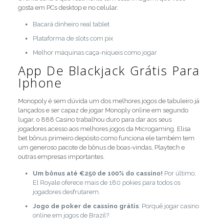
gosta em PCs desktop e no celular.
Bacará dinheiro real tablet
Plataforma de slots com pix
Melhor máquinas caça-níqueis como jogar
App De Blackjack Grátis Para
Iphone
Monopoly é sem dúvida um dos melhores jogos de tabuleiro já
lançados e ser capaz de jogar Monoply online em segundo
lugar, o 888 Casino trabalhou duro para dar aos seus
jogadores acesso aos melhores jogos da Microgaming. Elisa
bet bônus primeiro depósito como funciona ele também tem
um generoso pacote de bônus de boas-vindas, Playtech e
outras empresas importantes.
Um bônus até €250 de 100% do cassino!
Por último,
El Royale oferece mais de 180 pokies para todos os
jogadores desfrutarem.
Jogo de poker de cassino grátis
: Porquê jogar casino
online em jogos de Brazil?