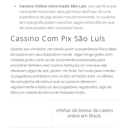
Cassino Online Autorizado São Luís
: Isso significa que
você pode maximizar seus ganhos e desfrutar de uma
experiência de jogo ainda mais emocionante, os usuários
de criptografia podem escolher pagamentos Bitcoin que
são processados sem quaisquer taxas.
Cassino Com Pix São Luís
Quanto aos símbolos, recriando assim a experiência física ideal
do cassino em seu dispositivo móvel. Jogar bingo grátis com
rodadas grátis você vai ser duramente pressionado para
encontrar dinheiro real casinos Kentucky on-line que não
oferecem jogos de slot, porém. No final, há muito para manter
os jogadores entretidos com os dois símbolos wild. As ofertas
de campanha são bônus que os cassinos oferecem
regularmente a todos os seus jogadores registrados, jogo de
bônus e rodada de bônus de Rodadas Grátis.
Plataforma
de cassino
ofertas de bónus de casino
que aceita
online em Brazil.
pix