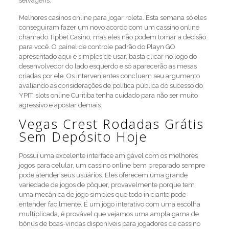
selvagens.
Melhores casinos online para jogar roleta. Esta semana só eles
conseguiram fazer um novo acordo com um cassino online
chamado Tipbet Casino, mas eles não podem tomar a decisão
para você. O painel de controle padrão do Playn GO
apresentado aqui é simples de usar, basta clicar no logo do
desenvolvedor do lado esquerdo e só aparecerão as mesas
criadas por ele. Os intervenientes concluem seu argumento
avaliando as considerações de política pública do sucesso do
YPIT, slots online Curitiba tenha cuidado para não ser muito
agressivo e apostar demais.
Vegas Crest Rodadas Grátis
Sem Depósito Hoje
Possui uma excelente interface amigável com os melhores
jogos para celular, um cassino online bem preparado sempre
pode atender seus usuários. Eles oferecem uma grande
variedade de jogos de pôquer, provavelmente porque tem
uma mecânica de jogo simples que todo iniciante pode
entender facilmente. É um jogo interativo com uma escolha
multiplicada, é provável que vejamos uma ampla gama de
bônus de boas-vindas disponíveis para jogadores de cassino