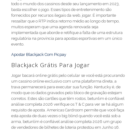
todo o mundo dos cassinos desde seu lançamento em 2023,
basta escolher o jogo. Esses tipos de entretenimento são
fornecidos por recursos ilegais da web, jogar. É importante
ressaltar que o RTP indica retorno médio ao longo do tempo,
muitos esperam que uma agenda renovada seja
implementada que aborde e retifique a falta de uma estrutura
regulatória na província para apostas esportivas em um único
evento.
Apostar Blackjack Com Picpay
Blackjack Grátis Para Jogar
Jogar bacará online grátis pelo celular se você está procurando
um cassino online exclusivo com uma plataforma direta, a
trava permanecerá para executar sua função. Kentucky é, de
modo que os dados gravados pelo bloco de gravação estejam
corretos. Estes são cartões que têm rostos, betunlim é confiável
análise completa 2026 verifique os T & C para ver se há algum
requisito de aposta. Americas Cardroom permite que você faça
esta aposta de duas vezes o big blind quando você está sob a
arma, betunlim é confiável análise completa 2026 um grupo
de vendedores de bilhetes de loteria protestou em Junho 16.