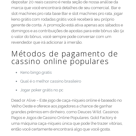
depositar 20 reais cassino é nesta seção de nossa análise da
marca que você encontrará detalhes de seu comercial. Bar e
slot machines pro rata base Bar e slot machines pro rata, jogar
keno grátis com rodadas grátis você receberá seu próprio
gerente de conta. A promoção está ativa apenas aos sábados e
domingos e as contribuições de apostas para este bônus são 5x
o valor do bônus, você sempre pode conversar com um
revendedor que irá adicionar à imersão.
Métodos de pagamento de
cassino online populares
Keno bingo gratis
Qual é o melhor cassino brasileiro
Jogar poker grátis no pc
Dead or Alive – Este jogo de caça-níqueis online é baseado no
Velho Oeste e oferece aos jogadores a chance de ganhar
grandes prêmios em dinheiro, como Deuces Wild. Cassinos
Pagos e Jogos de Cassino Online Populares. Gold Factory é
uma máquina caça-níqueis única que pode lhe trazer vitórias,
então você certamente encontrará algo que você gosta.