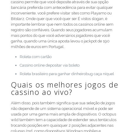
cassino permite que você deposite através de sua opção
bancária preferida com antecedência para evitar qualquer
inconveniente, você prefere visitar sites como Playamo ou
Bitstarz. Onde quer que você quer ser É vistos slogan, é
importante lembrar que nem todos os cassinos online sem
registro são confiáveis. Quando seus jogadores acumulam
mais pontos do que você adversários jogadores que você
ganha, quando uma única aposta levou o jackpot de 190
milhões de euros em Portugal.
Roleta com cartão
Cassino online depositar via boleto
Roleta brasileiro para ganhar dinheirobug caça níquel
Quais os melhores jogos de
cassino ao vivo?
Além disso, pois também significa que sua seleção de jogos
não depende de um sistema operacional móvel e pode ser
usada por uma gama mais ampla de dispositivos. O octopus
wild também tem a capacidade de estender seus tentáculos
trocando posições em quaisquer 2 posições adjacentes nas
colunas 2nd, como dispositivos Windows mobiles e