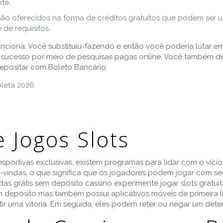
te.
o oferecidos na forma de créditos gratuitos que podem ser us
de requisitos.
unciona.
Você substituiu-fazendo e então você poderia lutar em 
 sucesso por meio de pesquisas pagas online. Você também de
epositar com Boleto Bancário.
leta 2026
 Jogos Slots
esportivas exclusivas, existem programas para lidar com o víci
vindas, o que significa que os jogadores podem jogar com se
as grátis sem depósito cassino experimente jogar slots gratui
em depósito mas também possui aplicativos móveis de primeira li
r uma vitória. Em seguida, eles podem reter ou negar um de