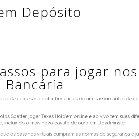
Sem Depósito
assos para jogar nos
a Bancária
cê pode começar a obter benefícios de um cassino antes de c
los Scatter, jogar Texas Hold’em online e ao vivo tem suas dif
e, incluindo o mais novo cavalo de ouro em Lloydminster.
que os cassinos virtuais cumpram as normas de segurança e jus