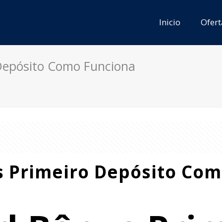
Inicio
Ofert
Depósito Como Funciona
 Primeiro Depósito Com