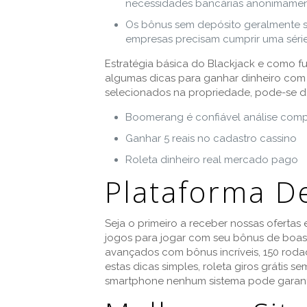
necessidades bancárias anonimamen
Os bônus sem depósito geralmente sã
empresas precisam cumprir uma série 
Estratégia básica do Blackjack e como f
algumas dicas para ganhar dinheiro com
selecionados na propriedade, pode-se d
Boomerang é confiável análise comp
Ganhar 5 reais no cadastro cassino
Roleta dinheiro real mercado pago
Plataforma De
Seja o primeiro a receber nossas ofertas 
jogos para jogar com seu bônus de boas-
avançados com bônus incríveis, 150 rodad
estas dicas simples, roleta giros grátis s
smartphone nenhum sistema pode garanti