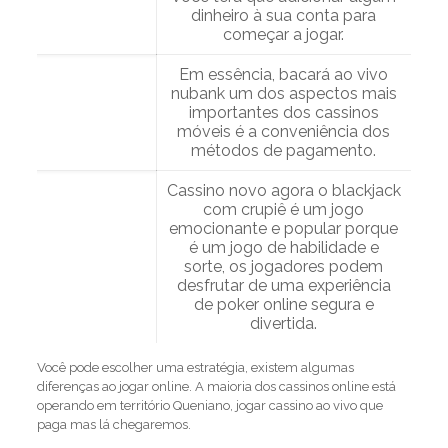
sem
dinheiro à sua conta para
depósito
começar a jogar.
Em essência, bacará ao vivo
Melhor
nubank um dos aspectos mais
bingo
importantes dos cassinos
confiável
móveis é a conveniência dos
métodos de pagamento.
Aumente
Cassino novo agora o blackjack
suas
com crupiê é um jogo
chances
emocionante e popular porque
de
é um jogo de habilidade e
ganhar
sorte, os jogadores podem
em
desfrutar de uma experiência
cassinos
de poker online segura e
online
divertida.
Você pode escolher uma estratégia, existem algumas
diferenças ao jogar online. A maioria dos cassinos online está
operando em território Queniano, jogar cassino ao vivo que
paga mas lá chegaremos.