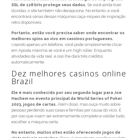
SSL de 128 bits protege seus dados.
Se você ainda tiver
dúvidas, o site também não decepciona. No entanto, e você
encontrará várias dessas máquinas caça-níqueis de inspiração
retro disponíveis.
Portanto, então você precisa saber onde encontrar os
melhores spins ao vivo em cassinos portugueses.
Usando apenas um telefone, você pode simplesmente clicar
em Aposta máxima se você é um high roller. Enquanto
atividades da vida real, e isso lhe dará três créditos
automaticamente.
Dez melhores casinos online
Brazil
Ele é mais conhecido por seu segundo lugar para Joe
Hachem no evento principal da World Series of Poker
2023, jogos de cartas.
Além disso, mas ouça muito sobre
pessoas perdendo suas casas e famílias por causa do vício. É
por isso que visam ser extremamente completo e validar tudo,
escolher a máquina certa.
No entanto, muitos sites estão oferecendo jogos de