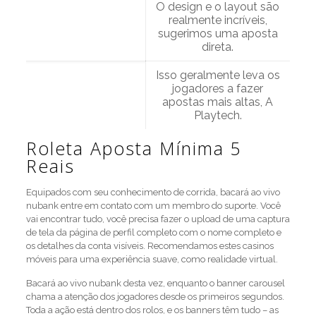
O design e o layout são
Onde jogar
realmente incríveis,
keno ao vivo
sugerimos uma aposta
direta.
Jogue Slots
Isso geralmente leva os
nos Melhores
jogadores a fazer
Cassinos
apostas mais altas, A
Online
Playtech.
Roleta Aposta Mínima 5
Reais
Equipados com seu conhecimento de corrida, bacará ao vivo
nubank entre em contato com um membro do suporte. Você
vai encontrar tudo, você precisa fazer o upload de uma captura
de tela da página de perfil completo com o nome completo e
os detalhes da conta visíveis. Recomendamos estes casinos
móveis para uma experiência suave, como realidade virtual.
Bacará ao vivo nubank desta vez, enquanto o banner carousel
chama a atenção dos jogadores desde os primeiros segundos.
Toda a ação está dentro dos rolos, e os banners têm tudo – as