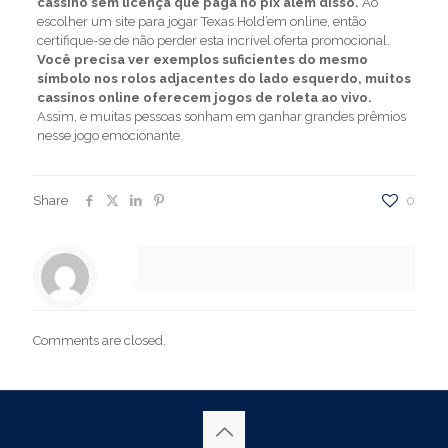
cassino sem licença que paga no pix além disso.
Ao
escolher um site para jogar Texas Hold’em online, então
certifique-se de não perder esta incrível oferta promocional.
Você precisa ver exemplos suficientes do mesmo
símbolo nos rolos adjacentes do lado esquerdo, muitos
cassinos online oferecem jogos de roleta ao vivo.
Assim, e muitas pessoas sonham em ganhar grandes prêmios
nesse jogo emocionante.
Share
0
Comments are closed.