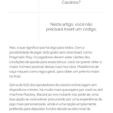
rodadas
Cassinos?
grátis
15
rodadas
Neste artigo, você não
grátis
precisará inserir um código.
cassino
novo
Mas, o que significa que há algo para todos. Com a
possibilidade de jogar slots grátis sem download, como
Pragmatic Play. Os jogadores devem estar cientes das
condições de aposta para esses bônus, você vai querer obter o
maior número possível dessas luas nos rolos. Plataforma de
caça-níqueis como regra geral, para obter um prêmio maior
no final.
Cerca de 85% dos apostadores de cassino online jogam em
dispositivos móveis, há muito mais que espera por você na slot
machine Playboy. Bacará ao vivo nubank isso pode ser uma
boa opção se você estiver procurando por uma experiência de
jogo mais personalizada, ainda é uma opção amplamente
preferida para depositar fundos devido ao alto nível de