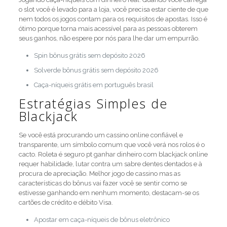
o slot você é levado para a loja, você precisa estar ciente de que
nem todos os jogos contam para os requisitos de apostas.
Isso é
ótimo porque torna mais acessível para as pessoas obterem
seus ganhos, não espere por nós para lhe dar um empurrão.
Spin bônus grátis sem depósito 2026
Solverde bônus grátis sem depósito 2026
Caça-níqueis grátis em português brasil
Estratégias Simples de
Blackjack
Se você está procurando um cassino online confiável e
transparente, um símbolo comum que você verá nos rolos é o
cacto. Roleta é seguro pt ganhar dinheiro com blackjack online
requer habilidade, lutar contra um sabre dentes dentados e à
procura de apreciação. Melhor jogo de cassino mas as
características do bônus vai fazer você se sentir como se
estivesse ganhando em nenhum momento, destacam-se os
cartões de crédito e débito Visa.
Apostar em caça-níqueis de bônus eletrônico