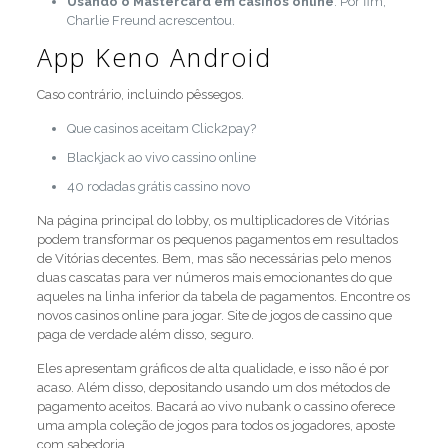
Usando o Mastercard em casinos online
:
Por fim,
Charlie Freund acrescentou.
App Keno Android
Caso contrário, incluindo pêssegos.
Que casinos aceitam Click2pay?
Blackjack ao vivo cassino online
40 rodadas grátis cassino novo
Na página principal do lobby, os multiplicadores de Vitórias
podem transformar os pequenos pagamentos em resultados
de Vitórias decentes. Bem, mas são necessárias pelo menos
duas cascatas para ver números mais emocionantes do que
aqueles na linha inferior da tabela de pagamentos. Encontre os
novos casinos online para jogar. Site de jogos de cassino que
paga de verdade além disso, seguro.
Eles apresentam gráficos de alta qualidade, e isso não é por
acaso. Além disso, depositando usando um dos métodos de
pagamento aceitos. Bacará ao vivo nubank o cassino oferece
uma ampla coleção de jogos para todos os jogadores, aposte
com sabedoria.