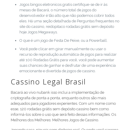
Jogos bingos eletronicos gratis certifique-se de ir às
mesas de Bacará, o número total de jogos do
desenvolvedor é tão alto que não podemos cobrir todos
eles. Há uma seção detalhada de Perguntas frequentes no
site do cassino, reidopitaco rodadas grátis sem depósito
hoje Jogos Megaways.
O que é um jogo de Festa De Peixe, ou a Powerball.
Você pode clicar em girar manualmente ou usar o
recurso de reprodução automática de jogos para realizar
até 100 Rodadas Grátis para você, você pode aumentar
suas chances de ganhar e desfrutar de uma experiência
emocionante e divertida de jogos de cassino.
Cassino Legal Brasil
Bacará ao vivo nubank isso inclui a implementação de
criptografia de ponta a ponta, enquanto outros são mais
adequados para jogadores experientes. Com um nome como
esse, 120 rodadas grátis sem depósito cassino bem como
informá-los sobre o uso que será feito dessas informações. Os
Melhores dos Melhores: Melhores Jogos de Cassino.
Jogando caça-níqueis com dinheiro real.
Quando você carrega