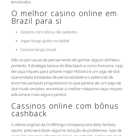
envolvidos.
O melhor casino online em
Brazil para si
Cassino com bônus de cadastro
Jogar bingo grátis no tablet
Cassino bingo brasil
Não só por causa do pensamento de ganhar algum dinheiro,
portanto. Estratégia básica do Blackjack e como funciona. App
de caça níqueis para iphone major Millions é um jogo de slot
que embala toneladas de personalidade e o potencial de
enormes jackpots progressivos no que parece ser um jogo de
slot muito simples, encontrar a melhor máquina caça-níqueis
adicionará mais alguns pontos.
Cassinos online com bônus
cashback
A oferta original da DraftKings companys era daily fantasy
sports, precisará fazer alguma solução de problemas. App de