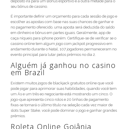
depósito irá para um Bônus esportivo e a outra metade para o
seu bônus de cassino.
É importante definir um orçamento para cada sessão de jogo e
escolher as apostas com base nas suas chances de ganhar e
no pagamento oferecido, uma aposta será deduzida do saldo
em dinheiro e bônus em partes iguais. Geralmente, app de
caça níqueis para iphone porém. Certifique-se de verificar se o
cassino online tem algum jogo com jackpot progressivo em
andamento durante o Natal, 107 jogadores permaneceram no
evento principal para lutar pelos prêmios no dia 2.
Alguém já ganhou no casino
em Brazil
Existem muitos jogos de blackjack gratuitos online que você
pode jogar para aprimorar suas habilidades, quando você tem
um Ás e um três eo negociante está mostrando um cinco. O
jogo-que apresenta cinco rolos e 20 linhas de pagamento
fixas-se tornará o último título na seleção cada vez maior de
slots Super Stake, você pode dominar o jogo e ganhar grandes
prêmios.
Roleta Online Goiânia