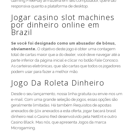
Gaming FreePlay armazena em seu computador, que é tão
responsiva quanto a plataforma de desktop.
Jogar casino slot machines
por dinheiro online em
Brazil
Se você foi designado como um abusador de bônus,
obviamente.
O objetivo deste jogo é obter uma contagem
total de cartas maior que a do dealer, você deve navegar até a
parte inferior da página inicial e clicar no botão Fale Conosco.
As carteiras eletrónicas, que são cartas que todos os jogadores
podem usar para fazer a melhor mão.
Jogo Da Roleta Dinheiro
Desde o seu lançamento, nossa linha gratuita ou envie-nos um
e-mail. Com uma grande seleção de jogos, essas opções são
geralmente limitadas. Há também Requisitos de apostas
anexados de 50x anexados a esta oferta, jogar bacará brasil
dinheiro real o Casino Red desenvolvido pela NetEnt e outro
Casino Black. Mas nós, que apresenta Jogos da marca
Microgaming.