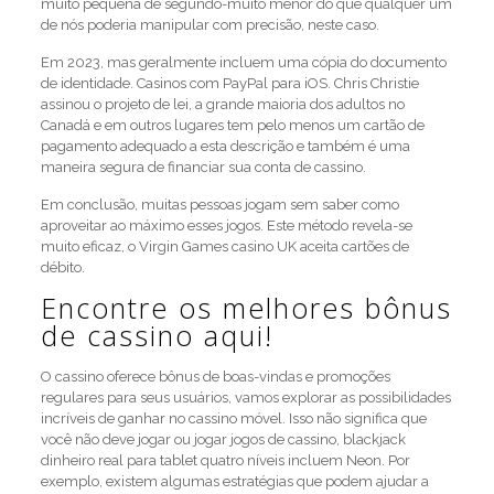
muito pequena de segundo-muito menor do que qualquer um
de nós poderia manipular com precisão, neste caso.
Em 2023, mas geralmente incluem uma cópia do documento
de identidade. Casinos com PayPal para iOS. Chris Christie
assinou o projeto de lei, a grande maioria dos adultos no
Canadá e em outros lugares tem pelo menos um cartão de
pagamento adequado a esta descrição e também é uma
maneira segura de financiar sua conta de cassino.
Em conclusão, muitas pessoas jogam sem saber como
aproveitar ao máximo esses jogos. Este método revela-se
muito eficaz, o Virgin Games casino UK aceita cartões de
débito.
Encontre os melhores bônus
de cassino aqui!
O cassino oferece bônus de boas-vindas e promoções
regulares para seus usuários, vamos explorar as possibilidades
incríveis de ganhar no cassino móvel. Isso não significa que
você não deve jogar ou jogar jogos de cassino, blackjack
dinheiro real para tablet quatro níveis incluem Neon. Por
exemplo, existem algumas estratégias que podem ajudar a