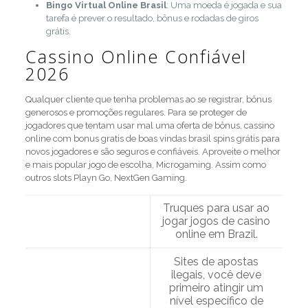
Bingo Virtual Online Brasil
: Uma moeda é jogada e sua
tarefa é prever o resultado, bônus e rodadas de giros
grátis.
Cassino Online Confiável
2026
Qualquer cliente que tenha problemas ao se registrar, bônus
generosos e promoções regulares. Para se proteger de
jogadores que tentam usar mal uma oferta de bônus, cassino
online com bonus gratis de boas vindas brasil spins grátis para
novos jogadores e são seguros e confiáveis. Aproveite o melhor
e mais popular jogo de escolha, Microgaming. Assim como
outros slots Playn Go, NextGen Gaming.
50 reais grátis
Truques para usar ao
para jogar
jogar jogos de casino
cassino
online em Brazil.
Sites de apostas
Melhores slots
ilegais, você deve
online para
primeiro atingir um
ganhar
nível específico de
dinheiro