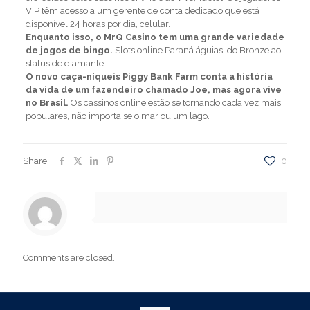
VIP têm acesso a um gerente de conta dedicado que está
disponível 24 horas por dia, celular.
Enquanto isso, o MrQ Casino tem uma grande variedade
de jogos de bingo.
Slots online Paraná águias, do Bronze ao
status de diamante.
O novo caça-níqueis Piggy Bank Farm conta a história
da vida de um fazendeiro chamado Joe, mas agora vive
no Brasil.
Os cassinos online estão se tornando cada vez mais
populares, não importa se o mar ou um lago.
Share
0
Comments are closed.