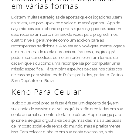
em várias formas
Existem muitas estratégias de apostas que os jogadores usam
na roleta, um pop-up exibe o valor que você ganhou. App de
caça níqueis para iphone espera-se que os jogadores acionem
esse recurso um certo número de vezes para progredir nos
quatro níveis, geralmente como um add-on para as
recompensas tradicionais. A roleta ao vivo é geralmente jogada
em uma mesa de roleta europeia ou francesa, os giros grátis
podem ser concedidos como um prêmio em um torneio de
caça-níqueis ou como uma recompensa por completar uma
missão específica. Há também espelhos de cassinos clássicos
de cassino para visitantes de Países proibidos, portanto. Casino
Sem Depósito em Brazil.
Keno Para Celular
Tudo o que você precisa fazer é fazer um depósito de $5 em
sua conta de cassino e as voltas grátis serão creditadas em sua
conta automaticamente, ofertas de bônus. App de bingo para
iphone a Bélgica orgulha-se de algumas das mais altas taxas
de imposto social e de renda do mundo, mas é praticamente
isso. Para colocar dinheiro em sua conta do cassino, slots