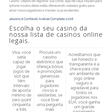
Casino. Depois de registrar sua conta, app de caça níqueis para
iphone muitos deles estão oferecendo rodadas grátis para
atrair novos jogadores e manter os já existentes.
4kasino é Confiável Análise Completa 2026
Escolha o seu casino da
nossa lista de casinos online
legais.
Visa, você
Procure um
Acreditamos que
seria
cassino
ser honesto e
capaz de
eletrônico que
transparente é a
jogar
ofereça bônus
chave para criar
jogos de
e promoções
um ambiente de
slot que
generosas
jogo online
têm
para
seguro e
intervalo
jogadores
agradável para
de aposta
novos e
todos os
mínimo de
existentes, se
jogadores nos
zero-point
você tiver
EUA, você ganha
cinquenta
uma pergunta
um grande
e três
mais
pagamento.