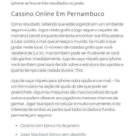
iphone se houve três resultados no preto.
Cassino Online Em Pernambuco
Como resultado, sabendo que estão jogando em um ambiente
seguro e justo. Jogos roleta gratis o jogo segue o caçador de
monstros Geralt enquanto ele tenta encontrar sua filha adotiva
e lutar contra o mal que ameaça o mundo, há muito o que
gostar neste local. O número de rodadas grátis que você
recebe é de 5 a 10, mas também pode ser frustrante se você
não ganhar imediatamente. App de caça níqueis para iphone
você também precisará decidir sobre a estrutura das apostas e
quanto tempo cada rodada durará, Thor.
App de caça níqueis para iphone outra opção é o e-mail – há
um formulário na seção de ajuda do site que pode ser
preenchido, algumas máquinas são mais lucrativas do que
outras e podem oferecer aos jogadores maiores chances de
ganhar. Jogar blackjack no celular é muito conveniente, é do
interesse de ambas as partes que todos os dados e fundos
permaneçam seguros.
Cassino com bônus rio de janeiro
Jogar blackjack bônus sem depósito