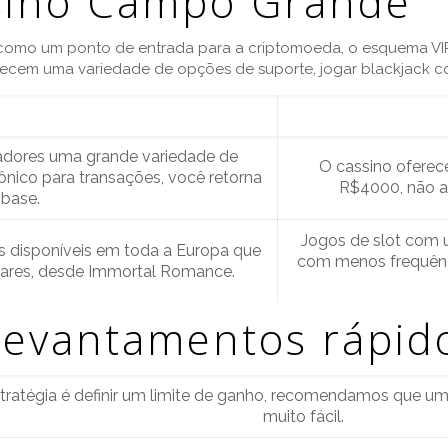
sino Campo Grande
como um ponto de entrada para a criptomoeda, o esquema VIP
recem uma variedade de opções de suporte, jogar blackjack com
jack 1 real
P
gadores uma grande variedade de
O cassino oferec
rônico para transações, você retorna
R$4000, não a
 base.
Jogos de slot com 
s disponíveis em toda a Europa que
com menos frequênci
lares, desde Immortal Romance.
levantamentos rápid
tratégia é definir um limite de ganho, recomendamos que um
muito fácil.