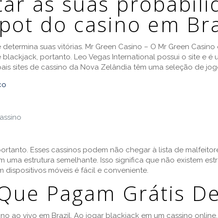
r as suas probabili
pot do casino em Bra
e determina suas vitórias. Mr Green Casino – O Mr Green Casino
blackjack, portanto. Leo Vegas International possui o site e
ipais sites de cassino da Nova Zelândia têm uma seleção de jog
co
assino
ortanto. Esses cassinos podem não chegar à lista de malfeitor
 uma estrutura semelhante. Isso significa que não existem estr
 dispositivos móveis é fácil e conveniente.
 Que Pagam Grátis D
ino ao vivo em Brazil. Ao jogar blackjack em um cassino online