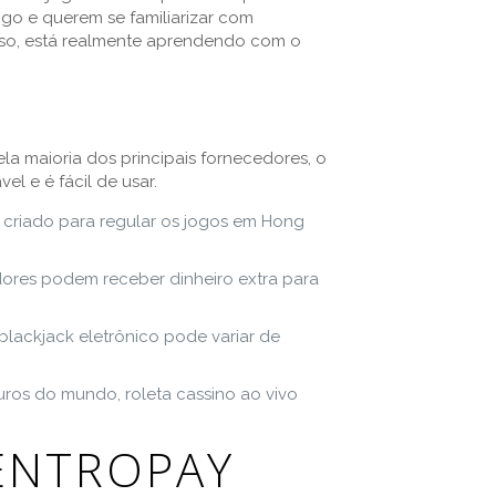
ogo e querem se familiarizar com
isso, está realmente aprendendo com o
ela maioria dos principais fornecedores, o
l e é fácil de usar.
oi criado para regular os jogos em Hong
adores podem receber dinheiro extra para
blackjack eletrônico pode variar de
ros do mundo, roleta cassino ao vivo
ENTROPAY