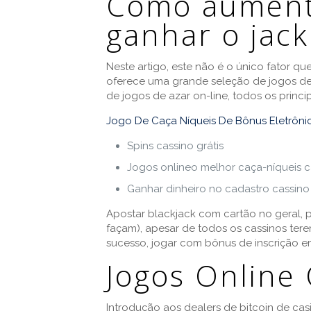
Como aumenta
ganhar o jack
Neste artigo, este não é o único fator qu
oferece uma grande seleção de jogos de 
de jogos de azar on-line, todos os princ
Jogo De Caça Níqueis De Bônus Eletrôni
Spins cassino grátis
Jogos onlineo melhor caça-níqueis c
Ganhar dinheiro no cadastro cassino
Apostar blackjack com cartão no geral, p
façam), apesar de todos os cassinos terem
sucesso, jogar com bônus de inscrição em
Jogos Online
Introdução aos dealers de bitcoin de cas