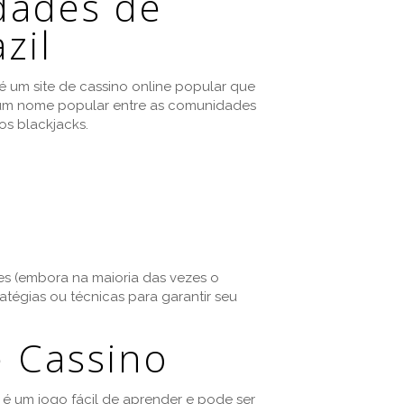
dades de
zil
 é um site de cassino online popular que
 é um nome popular entre as comunidades
os blackjacks.
es (embora na maioria das vezes o
atégias ou técnicas para garantir seu
e Cassino
, é um jogo fácil de aprender e pode ser