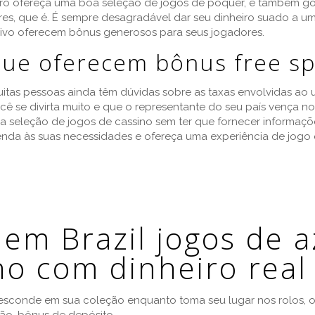
tro ofereça uma boa seleção de jogos de pôquer, e também gost
res, que é. É sempre desagradável dar seu dinheiro suado a u
 vivo oferecem bônus generosos para seus jogadores.
que oferecem bônus free sp
uitas pessoas ainda têm dúvidas sobre as taxas envolvidas ao 
cê se divirta muito e que o representante do seu país vença n
seleção de jogos de cassino sem ter que fornecer informações
nda às suas necessidades e ofereça uma experiência de jogo
 em Brazil jogos de a
no com dinheiro real
esconde em sua coleção enquanto toma seu lugar nos rolos, 