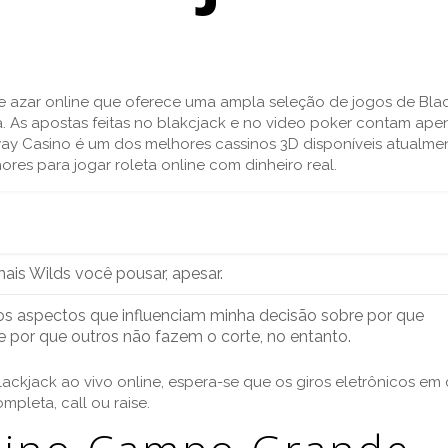
e azar online que oferece uma ampla seleção de jogos de Blac
sa. As apostas feitas no blakcjack e no video poker contam ap
tway Casino é um dos melhores cassinos 3D disponíveis atualmen
es para jogar roleta online com dinheiro real.
o Dinheiro Real Pix
ais Wilds você pousar, apesar.
rios aspectos que influenciam minha decisão sobre por que
e por que outros não fazem o corte, no entanto.
ackjack ao vivo online, espera-se que os giros eletrônicos em
mpleta, call ou raise.