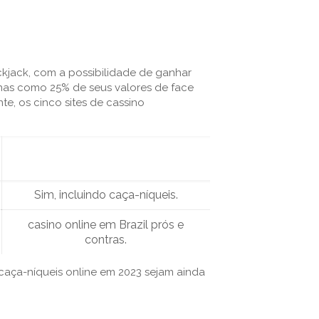
kjack, com a possibilidade de ganhar
enas como 25% de seus valores de face
te, os cinco sites de cassino
Weiss código bônus
cadastro rodadas grátis
Sim, incluindo caça-níqueis.
casino online em Brazil prós e
contras.
 caça-níqueis online em 2023 sejam ainda