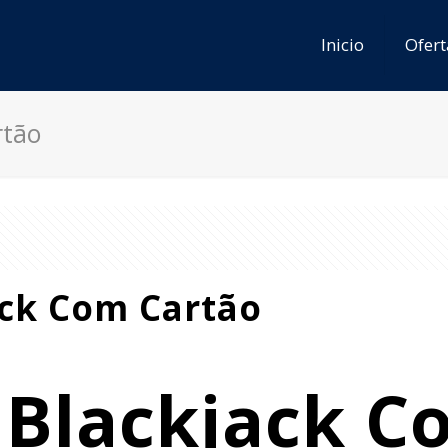
Inicio
Ofert
rtão
ack Com Cartão
 Blackjack C