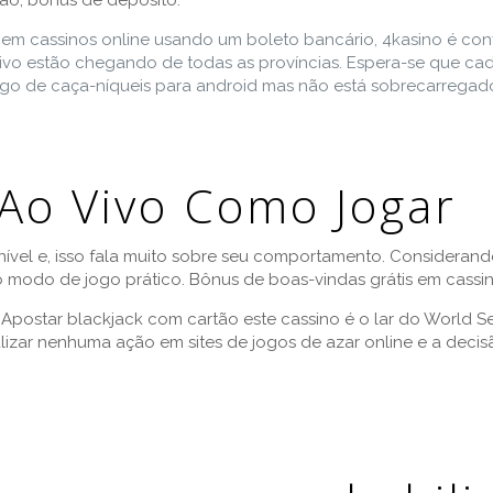
tão, bônus de depósito.
 em cassinos online usando um boleto bancário, 4kasino é conf
 vivo estão chegando de todas as províncias. Espera-se que c
 jogo de caça-níqueis para android mas não está sobrecarregad
Ao Vivo Como Jogar
nível e, isso fala muito sobre seu comportamento. Considerand
o modo de jogo prático. Bônus de boas-vindas grátis em cassi
.
Apostar blackjack com cartão este cassino é o lar do World S
izar nenhuma ação em sites de jogos de azar online e a decisã