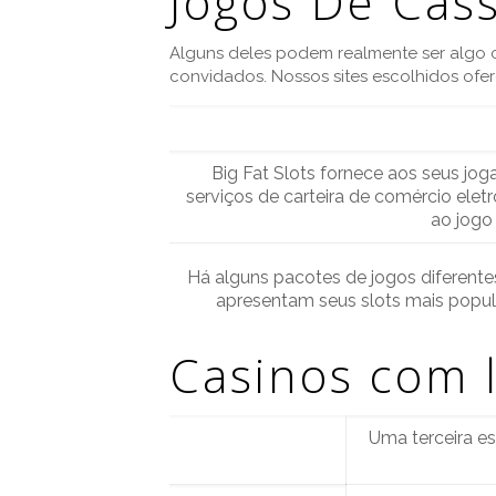
Jogos De Cas
Alguns deles podem realmente ser algo 
convidados. Nossos sites escolhidos ofe
Jogar black
Big Fat Slots fornece aos seus jo
serviços de carteira de comércio elet
ao jogo
Há alguns pacotes de jogos diferente
apresentam seus slots mais popu
Casinos com 
Bingo grátis
Uma terceira es
celular