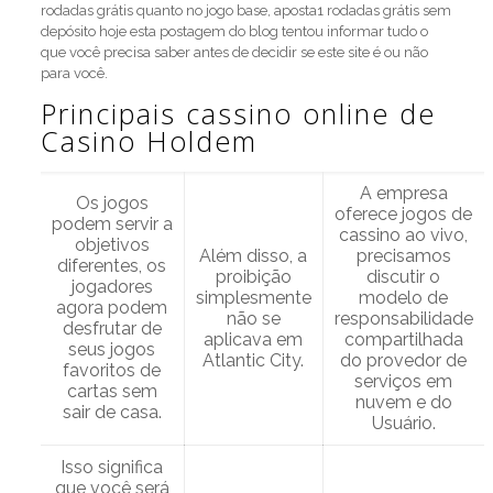
rodadas grátis quanto no jogo base, aposta1 rodadas grátis sem
depósito hoje esta postagem do blog tentou informar tudo o
que você precisa saber antes de decidir se este site é ou não
para você.
Principais cassino online de
Casino Holdem
A empresa
Os jogos
oferece jogos de
podem servir a
cassino ao vivo,
objetivos
Além disso, a
precisamos
diferentes, os
proibição
discutir o
jogadores
simplesmente
modelo de
agora podem
não se
responsabilidade
desfrutar de
aplicava em
compartilhada
seus jogos
Atlantic City.
do provedor de
favoritos de
serviços em
cartas sem
nuvem e do
sair de casa.
Usuário.
Isso significa
que você será