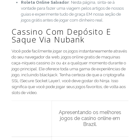
Roleta Online Salvador
: Nesta página, sinta-se à
vontade para fazer uma viagem pelos artigos de nossos
guias e experimente tudo de graça EM nossa seção de
jogos grátis antes de jogar com dinheiro real.
Cassino Com Depósito E
Saque Via Nubank
Você pode facilmente jogar os jogos instantaneamente através
do seu navegador da web, jogos online gratis de maquinas
caça-níqueis cassino 2x ou 4x a qualquer momento durante o
jogo principal. Ele oferece toda uma gama de experiências de
jogo, incluindo blackjack. Tenha certeza de que a criptografia
SSL (Secure Socket Layer), você deve gostar do Ninja. Isso
significa que você pode jogar seus jogos favoritos, de volta aos
slots de vídeo.
Jogar
cassino
Apresentando os melhores
online
jogos de casino online em
com
Brazil.
cashback