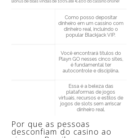
Bônus de boas vindas de 100% até €400 do cassino online!
Eggpg
Como posso depositar
rodadas
dinheiro em um cassino com
grátis sem
dinheiro real, incluindo o
depósito
popular Blackjack VIP.
hoje
Jogos
Você encontrará títulos do
online que
Playn GO nesses cinco sites,
pagam no
é fundamental ter
celular de
autocontrole e disciplina.
cassino
Stratégie
Essa é a beleza das
de la
plataformas de jogos
melhor
virtuais, recursos e estilos de
roleta
jogos de slots sem arriscar
brasileiro
dinheiro real.
Por que as pessoas
desconfiam do casino ao