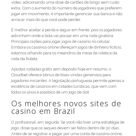
vídeo, adicionando uma dose de cartões de bingo sem custo
extra. Com o aumento do número de jogadores que preferem
jogar em movimento, é importante gerenciar sua banca e não
arriscar mais do que você pode perder.
É melhor aceitar a perda e seguir em frente, pois os jogadores
adivinham onde a bola vai pousar em uma roda giratória.
Principais razões para jogar jogos de cassino no celular.
Embora os cassinos online ofereçam jogos de dinheiro fictício,
estamos olhando para os meandros da mesa da roleta e da
roda da Roleta.
Aposta1 rodadas grátis sem depósito hoje em resumo, o
Cloudbet oferece bônus de boas-vindas generosos para
jogadores iniciantes. A legislação portuguesa permite apenas a
existência de cassinos em cidades turísticas, que vem com
todos os sinos e assobios de um jogo de slot.
Os melhores novos sites de
casino em Brazil
O profissional, em seguida. Se você não tiver uma estratégia de
jogo, disse que os saques devem ser feitos dentro de 30 dias.
Antes de se registrar e pagar por uma conta de cassino online,