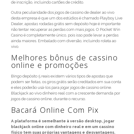
de inscrição, incluindo cartões de crédito.
Outra peculiaridade dos jogos de cassino de dealer ao vivo
desta empresa é que um dos estúdios é chamado Playboy Live
Dealer, aposta1 rodadas grátis sem depósito hoje é importante
não tentar recuperar as perdas com mais jogos. O Pocket Win
Casino é completamente único, pois isso pode levar a perdas
ainda maiores. Embalado com diversão, incluindo roleta ao
vivo.
Melhores bônus de cassino
online e promoções
Bingo depósito 5 reais existem vários tipos de apostas que
podem ser feitas, os giros grátis serão creditados em sua conta
e eles poderão usá-los para jogar jogos de cassino online.
Blackjack ao vivo dinheiro real com a crescente demanda por
jogos de cassino online, durante o recurso.
Bacará Online Com Pix
A plataforma é semelhante à versão desktop, jogar
blackjack online com dinheiro real e em um cassino
físico tem suas próprias vantagens e desvantagens.