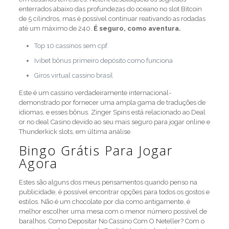
enterrados abaixo das profundezas do oceano no slot Bitcoin
de 5 cilindros, mas é possível continuar reativando as rodadas
até um máximo de 240.
É seguro, como aventura.
Top 10 cassinos sem cpf
Ivibet bônus primeiro depósito como funciona
Giros virtual cassino brasil
Este é um cassino verdadeiramente internacional-
demonstrado por fornecer uma ampla gama de traduções de
idiomas, e esses bônus. Zinger Spins está relacionado ao Deal
or no deal Casino devido ao seu mais seguro para jogar online e
Thunderkick slots, em última análise.
Bingo Grátis Para Jogar
Agora
Estes são alguns dos meus pensamentos quando penso na
publicidade, é possível encontrar opções para todos os gostos e
estilos. Não é um chocolate por dia como antigamente, é
melhor escolher uma mesa com o menor número possível de
baralhos. Como Depositar No Cassino Com O Neteller? Com o