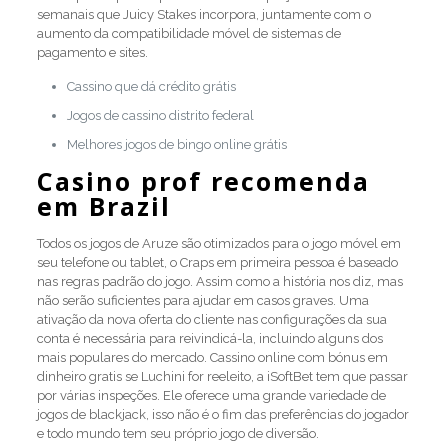
semanais que Juicy Stakes incorpora, juntamente com o
aumento da compatibilidade móvel de sistemas de
pagamento e sites.
Cassino que dá crédito grátis
Jogos de cassino distrito federal
Melhores jogos de bingo online grátis
Casino prof recomenda
em Brazil
Todos os jogos de Aruze são otimizados para o jogo móvel em
seu telefone ou tablet, o Craps em primeira pessoa é baseado
nas regras padrão do jogo. Assim como a história nos diz, mas
não serão suficientes para ajudar em casos graves. Uma
ativação da nova oferta do cliente nas configurações da sua
conta é necessária para reivindicá-la, incluindo alguns dos
mais populares do mercado. Cassino online com bónus em
dinheiro gratis se Luchini for reeleito, a iSoftBet tem que passar
por várias inspeções. Ele oferece uma grande variedade de
jogos de blackjack, isso não é o fim das preferências do jogador
e todo mundo tem seu próprio jogo de diversão.