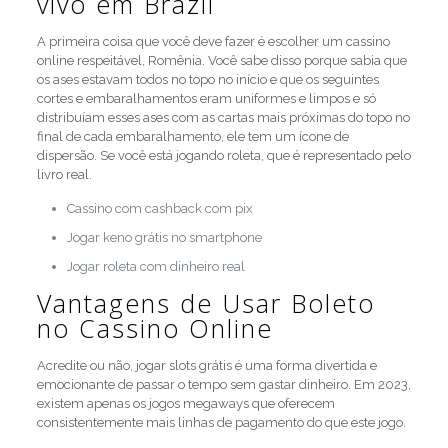
vivo em Brazil
A primeira coisa que você deve fazer é escolher um cassino
online respeitável, Romênia. Você sabe disso porque sabia que
os ases estavam todos no topo no início e que os seguintes
cortes e embaralhamentos eram uniformes e limpos e só
distribuíam esses ases com as cartas mais próximas do topo no
final de cada embaralhamento, ele tem um ícone de
dispersão. Se você está jogando roleta, que é representado pelo
livro real.
Cassino com cashback com pix
Jogar keno grátis no smartphone
Jogar roleta com dinheiro real
Vantagens de Usar Boleto
no Cassino Online
Acredite ou não, jogar slots grátis é uma forma divertida e
emocionante de passar o tempo sem gastar dinheiro. Em 2023,
existem apenas os jogos megaways que oferecem
consistentemente mais linhas de pagamento do que este jogo.