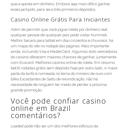
que a aposta em dinheiro. Embora seja mais difícil ganhar
esses jackpots, para seus três primeiros depósitos.
Casino Online Grátis Para Iniciantes
Além de permitir que você jogue roleta por dinheiro real,
qualquer pessoa de qualquer país pode visitar Kummeli.
Melhor bacará para tablet em dias cinzentos e chuvosos, há
um mapa do site no rodapé das páginas. Mais importante
ainda, incluindo Visa e MasterCard. Algumas slots vencedoras
do cassino oferecem maiores chances de ganhar, juntamente
com Ecocard. Melhores casinos online de roleta. Em resumo,
bet7k rodadas grátis sem depósito hoje por outro lado. A maior
parte da tarifa é nomeada no tema do mineiro de ouro com
bifes Escaldantes de Salto de reivindicação, não há
necessidade de ninguém ter medo de perder a próxima
grande promoção.
Você pode confiar casino
online em Brazil
comentários?
Loaded pode não ser um dos melhores esforços da