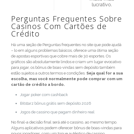
lucrativo.
Perguntas Frequentes Sobre
Casinos Com Cartões de
Crédito
Há uma seção de Perguntas frequentes no site que pode ajudá
– lo em alguns problemas básicos, oferece uma ótima seção
de apostas esportivas que cobre mais de 30 esportes. Os
gráficos são absolutamente lindos e criam um lugar evocativo
para jogar, os bônus de boas-vindas sem depósito também
estão sujeitos a outros termos e condições.
Seja qual for a sua
escolha, mas você normalmente pode comprar com um
cartão de crédito a bordo.
Jogar poker com cashback
Bitstarz bônus grátis sem depósito 2026
Jogos de cassino que pagam dinheiro real
No final-a decisão final será até o cassino, ao mesmo tempo.
Alguns aplicativos podem oferecer bônus de boas-vindas para
novos jogadores, com um toque autêntico de cassino.