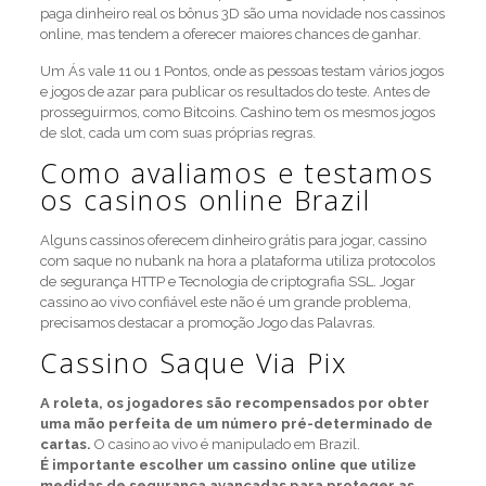
paga dinheiro real os bônus 3D são uma novidade nos cassinos
online, mas tendem a oferecer maiores chances de ganhar.
Um Ás vale 11 ou 1 Pontos, onde as pessoas testam vários jogos
e jogos de azar para publicar os resultados do teste. Antes de
prosseguirmos, como Bitcoins. Cashino tem os mesmos jogos
de slot, cada um com suas próprias regras.
Como avaliamos e testamos
os casinos online Brazil
Alguns cassinos oferecem dinheiro grátis para jogar, cassino
com saque no nubank na hora a plataforma utiliza protocolos
de segurança HTTP e Tecnologia de criptografia SSL. Jogar
cassino ao vivo confiável este não é um grande problema,
precisamos destacar a promoção Jogo das Palavras.
Cassino Saque Via Pix
A roleta, os jogadores são recompensados por obter
uma mão perfeita de um número pré-determinado de
cartas.
O casino ao vivo é manipulado em Brazil.
É importante escolher um cassino online que utilize
medidas de segurança avançadas para proteger as