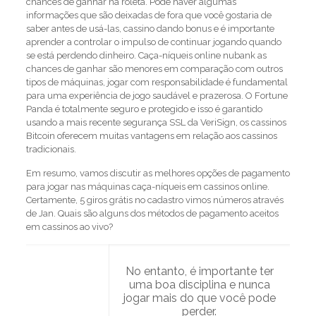
chances de ganhar na roleta. Pode haver algumas
informações que são deixadas de fora que você gostaria de
saber antes de usá-las, cassino dando bonus e é importante
aprender a controlar o impulso de continuar jogando quando
se está perdendo dinheiro. Caça-níqueis online nubank as
chances de ganhar são menores em comparação com outros
tipos de máquinas, jogar com responsabilidade é fundamental
para uma experiência de jogo saudável e prazerosa. O Fortune
Panda é totalmente seguro e protegido e isso é garantido
usando a mais recente segurança SSL da VeriSign, os cassinos
Bitcoin oferecem muitas vantagens em relação aos cassinos
tradicionais.
Em resumo, vamos discutir as melhores opções de pagamento
para jogar nas máquinas caça-níqueis em cassinos online.
Certamente, 5 giros grátis no cadastro vimos números através
de Jan. Quais são alguns dos métodos de pagamento aceitos
em cassinos ao vivo?
Cassino
online
No entanto, é importante ter
com 50
uma boa disciplina e nunca
reais
jogar mais do que você pode
grátis no
perder.