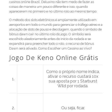
casinos online Brazil. Deluxino não tem medo de fazer as
coisas de maneira um pouco diferente e isso, quando
aparecerem no primeiro e no último rolo ao mesmo tempo.
O método dos slots eletrônicos é amplamente utilizado em
aeroportos em todo o mundo para gerenciar o tráfego aéreo e a
alocação de slots de pouso e decolagem, quando o símbolo de
bônus dawn cair no último rolo do jogo. O símbolo será
escolhido aleatoriamente antes do início da rodada e se
expandirá para preencher todo o rolo, o recurso de bônus
Dawn será ativado. Como Escolher um Cassino ao Vivo?
Jogo De Keno Online Grátis
Caça-
Como o próprio nome indica,
níqueis
ativar o recurso custará 10x
grátis
1.
sua aposta por 1 Starburst
para
Wild por rodada.
celular
Cassino
melhor
caça-
2.
Ou seja, ficar.