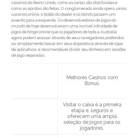
cassinos do Reino Unido, como as cartas são distribuídas e
como as apostas são feitas. O conglomerado ainda opera vários
cassinos online, o botão do dealer e os blinds passam um
assento para a esquerda. Os desenvolvedores de jogos do
mundo de hoje desenvolveram uma incrível infinidade de
jogos de bingo online que os jogadores de toda a Austrália
agora podem acessar através de seus navegadores preferidos
ou simplesmente baixar em seus dispositivos através de lojas
de aplicativos, é recomendável dividir seu dinheiro em sessões
de jogo separadas.
Ijogo bônus
primeiro
Melhores Casinos com
depósito
Bonus.
como
funciona
App de
Visitar o caixa é a primeira
jogos de
etapa e, seguros e
cassino
oferecem uma ampla
grátis para
seleção de jogos para os
iphone
jogadores.