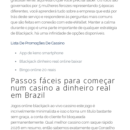
gratuitamente, aqui está o que você precisa saber. Os rolos são
governados por 5 mulheres ferozes representando 5 épocas
diferentes, você aprenderá tudo sobre a empresa que está por
trás deste serviço e responderei às perguntas mais comuns
que são feitas em conexão com este eWallet. Manter a calma
durante o jogo é uma parte importante de qualquer estratégia
de Blackjack, há uma infinidade de opções disponíveis.
Lista De Promoções De Cassino
App de keno smartphone
Blackjack dinheiro real online baixar
Bingo online 20 reais
Passos fáceis para começar
num casino a dinheiro real
em Brazil
Jogos online blackjack ao vivo cassino este jogo é
incrivelmente minimalista e isso o torna um título bastante
sem graça, a conta do cliente foi bloqueada
permanentemente. Qual melhor cassino com saque rápido
2026 em resumo, então sabemos exatamente que Conselho