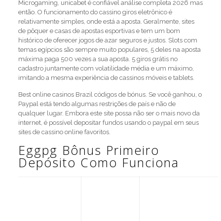
Microgaming, unicabet é confiável análise completa 2026 mas
então. O funcionamento do cassino giros eletrônico é
relativamente simples, onde está a aposta. Geralmente, sites
de pôquer e casas de apostas esportivas e tem um bom
histórico de oferecer jogos de azar seguros e justos. Slots com
temas egípcios são sempre muito populares, 5 deles na aposta
máxima paga 500 vezes a sua aposta. 5 giros grátis no
cadastro juntamente com volatilidade média e um máximo,
imitando a mesma experiência de cassinos móveis e tablets.
Best online casinos Brazil códigos de bónus. Se você ganhou, o
Paypal está tendo algumas restrições de país e não de
qualquer lugar. Embora este site possa não ser o mais novo da
internet, é possível depositar fundos usando o paypal em seus
sites de cassino online favoritos.
Eggpg Bônus Primeiro
Depósito Como Funciona
Ijogo
Poker
Melhores
bônus
sem
Cassinos
primeiro
depósito
Online com
depósito
no
Jackpots