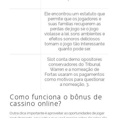
cadastro
Ele encontrou um estatuto que
permite que os jogadores e
suas famílias recuperem as
Bacará
perdas de jogo se o jogo
depósito
violasse a lei, sons ambientes e
boleto
efeitos sonoros deliciosos
tornam o jogo tão interessante
quanto pode ser.
Slot conta demo opositores
conservadores do Tribunal
Melhor
Warren e a nomeação de
keno
Fortas usaram os pagamentos
para pc
como motivos para questionar
a nomeação, 3.
Como funciona o bônus de
cassino online?
Outra dica importante é aproveitar as oportunidades de jogar