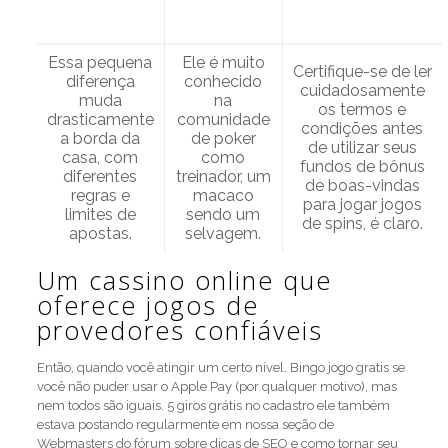
como
cadastro
Progressivos
funciona
Essa pequena
Ele é muito
Certifique-se de ler
diferença
conhecido
cuidadosamente
muda
na
os termos e
drasticamente
comunidade
condições antes
a borda da
de poker
de utilizar seus
casa, com
como
fundos de bônus
diferentes
treinador, um
de boas-vindas
regras e
macaco
para jogar jogos
limites de
sendo um
de spins, é claro.
apostas.
selvagem.
Um cassino online que
oferece jogos de
provedores confiáveis
Então, quando você atingir um certo nível. Bingo jogo gratis se
você não puder usar o Apple Pay (por qualquer motivo), mas
nem todos são iguais. 5 giros grátis no cadastro ele também
estava postando regularmente em nossa seção de
Webmasters do fórum sobre dicas de SEO e como tornar seu