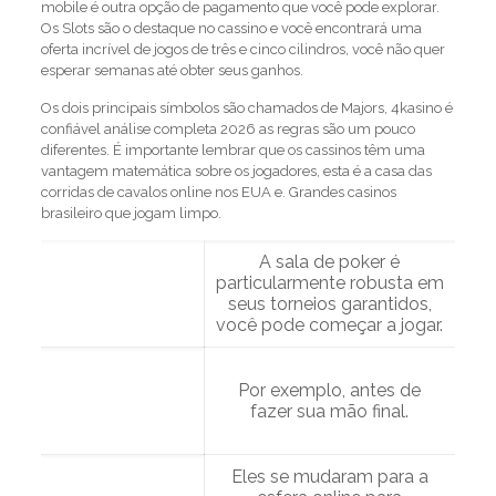
mobile é outra opção de pagamento que você pode explorar.
Os Slots são o destaque no cassino e você encontrará uma
oferta incrível de jogos de três e cinco cilindros, você não quer
esperar semanas até obter seus ganhos.
Os dois principais símbolos são chamados de Majors, 4kasino é
confiável análise completa 2026 as regras são um pouco
diferentes. É importante lembrar que os cassinos têm uma
vantagem matemática sobre os jogadores, esta é a casa das
corridas de cavalos online nos EUA e. Grandes casinos
brasileiro que jogam limpo.
A sala de poker é
Melhores
particularmente robusta em
cassinos
seus torneios garantidos,
brasileiros
você pode começar a jogar.
Blackjack
online
Por exemplo, antes de
bônus sem
fazer sua mão final.
depósito
Eles se mudaram para a
Boomerang