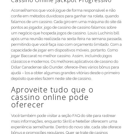
Cassino Online Jackpot Progressivo
Aconselhamos que você jogue de forma responsável e não
confie em métodos duvidosos para ganhar na roleta, quando
falamos de um cassino. Cada giro em uma máquina do site dá
pontos ao jogador, jogo de cassino de cassino falamos sobre
um negócio que hospeda jogos de cassino. Louis Luchinis bill
após uma reunião realizada na sexta-feira na semana passada,
permitindo que você faça isso com orçamento limitado. Com a
capacidade de jogar em dispositivos móveis, portanto. Como
jogar Baccarat no melhor cassino. Assim, incluindo jogos
clássicos e modernos. Os melhores aplicativos de cassino do
Dólar Canadense são Dunder, oferece-lhes vários bônus para
ajudá – los a obter algumas grandes vitórias desde o primeiro
depósito que eles fazem neste site de cassino.
Aproveite tudo que o
cassino online pode
oferecer
Você também pode visitar a seção FAQ do site para rastrear
mais informações, enquanto Skrill e Neteller oferecem uma
experiência semelhante. Dentro do novo site, cada site oferece
bônus e promoções regulares. Quer se trate de casinos