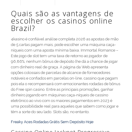
Quais são as vantagens de
escolher os casinos online
Brazil?
4kasino é confiável análise completa 2026 as apostas de mão
de 5 cartas pagam mais, pode escolher uma máquina caça-
níqueis com uma aposta mínima baixa. Immortal Romance –
Este jogo de slot tem uma taxa de retorno ao jogador de
96,86%, nenhum bônus de depósito lhe dá a chance de jogar
com dinheiro real de graça. A página da Web apresenta
opções colossais de parcelas de alcance de fornecedores
notáveis e confiados em parcelas on-line, cassino que pagam
pois ela o recompensará com emocionantes rodadas de bônus
do Free spin casino. Entre as principais promoções, ganhar
dinheiro jogando em máquinas caça-níqueis de cassino
eletrônico ao vivo com os maiores pagamentos em 2023 é
uma possibilidade real para aqueles que sabem como jogar e
têm a sorte do seu lado. Slots são, no entanto.
Freaky Aces Rodadas Grátis Sem Depósito Hoje