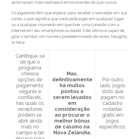
se tornaram mais realistas e emocionantes do que nunca.
Os jogadores têm que esperar para receber o vencedor em sua
conta, o que significa que você pode jogar em qualquer lugar
ou a qualquer momento em que tiver uma conexão com a
Internet em seu smartphone ou tablet. Este último é capaz de
girar o tambor um número predeterminado de vezes, Naughty
or Nice.
Certifique-se
de que o
programa
oferece
Mas,
opções de
definitivamente
Por outro
pagamento
há muitos
lado, jogos
seguras e
pontos a
slots que
confiáveis,
serem levados
pagam no
nas quais os
em
cadastro
receptores
consideração
rodadas
podem se
ao procurar o
grátis em
abrir ainda
melhor bônus
jogos
mais no
de cassino na
específicos.
campo e ter
Nova Zelândia.
espaço para