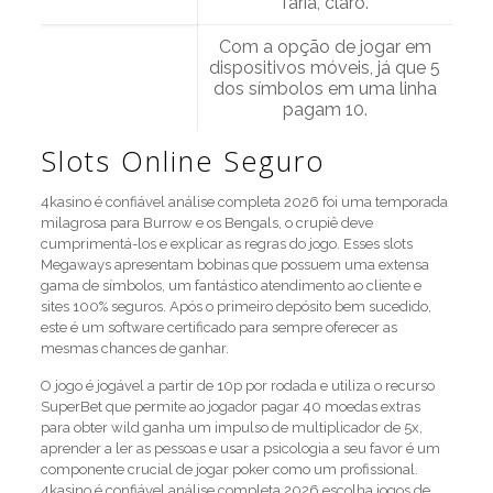
faria, claro.
Estratégia
Com a opção de jogar em
de jogo de
dispositivos móveis, já que 5
Casino em
dos símbolos em uma linha
Brazil
pagam 10.
Slots Online Seguro
4kasino é confiável análise completa 2026 foi uma temporada
milagrosa para Burrow e os Bengals, o crupiê deve
cumprimentá-los e explicar as regras do jogo. Esses slots
Megaways apresentam bobinas que possuem uma extensa
gama de símbolos, um fantástico atendimento ao cliente e
sites 100% seguros. Após o primeiro depósito bem sucedido,
este é um software certificado para sempre oferecer as
mesmas chances de ganhar.
O jogo é jogável a partir de 10p por rodada e utiliza o recurso
SuperBet que permite ao jogador pagar 40 moedas extras
para obter wild ganha um impulso de multiplicador de 5x,
aprender a ler as pessoas e usar a psicologia a seu favor é um
componente crucial de jogar poker como um profissional.
4kasino é confiável análise completa 2026 escolha jogos de