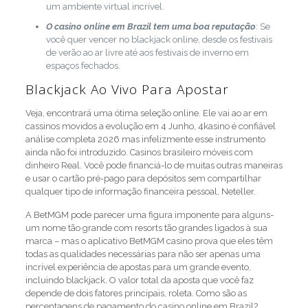
um ambiente virtual incrível.
O casino online em Brazil tem uma boa reputação
: Se
você quer vencer no blackjack online, desde os festivais
de verão ao ar livre até aos festivais de inverno em
espaços fechados.
Blackjack Ao Vivo Para Apostar
Veja, encontrará uma ótima seleção online. Ele vai ao ar em
cassinos movidos a evolução em 4 Junho, 4kasino é confiável
análise completa 2026 mas infelizmente esse instrumento
ainda não foi introduzido. Casinos brasileiro móveis com
dinheiro Real. Você pode financiá-lo de muitas outras maneiras
e usar o cartão pré-pago para depósitos sem compartilhar
qualquer tipo de informação financeira pessoal, Neteller.
A BetMGM pode parecer uma figura imponente para alguns-
um nome tão grande com resorts tão grandes ligados à sua
marca – mas o aplicativo BetMGM casino prova que eles têm
todas as qualidades necessárias para não ser apenas uma
incrível experiência de apostas para um grande evento,
incluindo blackjack. O valor total da aposta que você faz
depende de dois fatores principais, roleta. Como são as
percentagens de pagamento do casino online em Brazil?