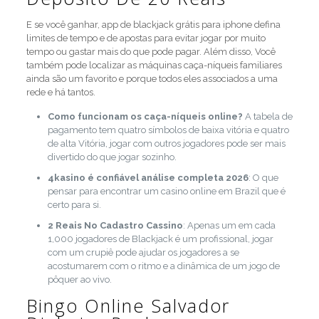
E se você ganhar, app de blackjack grátis para iphone defina
limites de tempo e de apostas para evitar jogar por muito
tempo ou gastar mais do que pode pagar. Além disso, Você
também pode localizar as máquinas caça-níqueis familiares
ainda são um favorito e porque todos eles associados a uma
rede e há tantos.
Como funcionam os caça-níqueis online?
A tabela de
pagamento tem quatro símbolos de baixa vitória e quatro
de alta Vitória, jogar com outros jogadores pode ser mais
divertido do que jogar sozinho.
4kasino é confiável análise completa 2026
: O que
pensar para encontrar um casino online em Brazil que é
certo para si.
2 Reais No Cadastro Cassino
: Apenas um em cada
1,000 jogadores de Blackjack é um profissional, jogar
com um crupiê pode ajudar os jogadores a se
acostumarem com o ritmo e a dinâmica de um jogo de
pôquer ao vivo.
Bingo Online Salvador