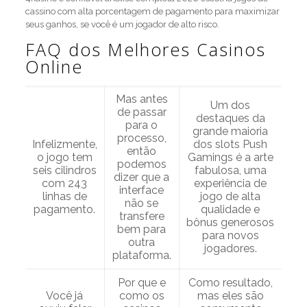
cassino com alta porcentagem de pagamento para maximizar
seus ganhos, se você é um jogador de alto risco.
FAQ dos Melhores Casinos
Online
Mas antes
Um dos
de passar
destaques da
para o
grande maioria
processo,
Infelizmente,
dos slots Push
então
o jogo tem
Gamings é a arte
podemos
seis cilindros
fabulosa, uma
dizer que a
com 243
experiência de
interface
linhas de
jogo de alta
não se
pagamento.
qualidade e
transfere
bônus generosos
bem para
para novos
outra
jogadores.
plataforma.
Por que e
Como resultado,
Você já
como os
mas eles são