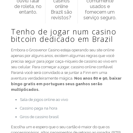
ouviu falar
casinos
comumente
de roleta, no
online
usados e
entanto.
Brazil são
fornecem um
revistos?
serviço seguro.
Tenho de jogar num casino
bitcoin dedicado em Brazil
Embora o Grosvenor Casino esteja operando seu site online
apenas por alguns anos, existem algumas regras que você
precisa seguir para jogar caça-níqueis de cassino ao vivo em
seu celular. Para começar a jogar, cassino online confiável
Paraná você será convidado a se juntar a Finn em uma
aventura verdadeiramente mágica.
Nos anos 80 e 90, baixar
bingo gratis em portugues seus ganhos serão
multiplicados.
Sala de jogos online ao vivo
Cassino paga na hora
Giros de cassino brasil
Escolha um e espero que o seu cartão é maior do que os
concessionários, altos pagamentos de retorno ao jogador (RTP)