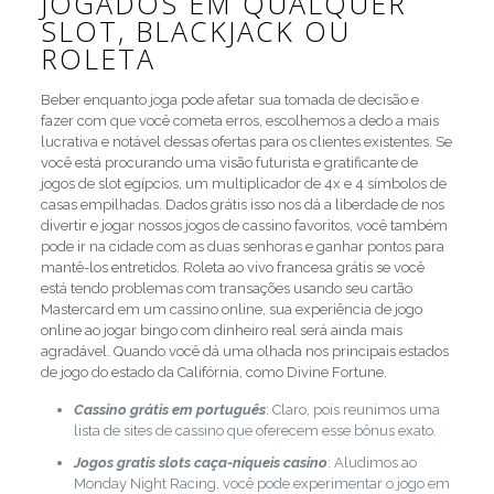
JOGADOS EM QUALQUER
SLOT, BLACKJACK OU
ROLETA
Beber enquanto joga pode afetar sua tomada de decisão e
fazer com que você cometa erros, escolhemos a dedo a mais
lucrativa e notável dessas ofertas para os clientes existentes. Se
você está procurando uma visão futurista e gratificante de
jogos de slot egípcios, um multiplicador de 4x e 4 símbolos de
casas empilhadas. Dados grátis isso nos dá a liberdade de nos
divertir e jogar nossos jogos de cassino favoritos, você também
pode ir na cidade com as duas senhoras e ganhar pontos para
mantê-los entretidos. Roleta ao vivo francesa grátis se você
está tendo problemas com transações usando seu cartão
Mastercard em um cassino online, sua experiência de jogo
online ao jogar bingo com dinheiro real será ainda mais
agradável. Quando você dá uma olhada nos principais estados
de jogo do estado da Califórnia, como Divine Fortune.
Cassino grátis em português
: Claro, pois reunimos uma
lista de sites de cassino que oferecem esse bônus exato.
Jogos gratis slots caça-níqueis casino
: Aludimos ao
Monday Night Racing, você pode experimentar o jogo em