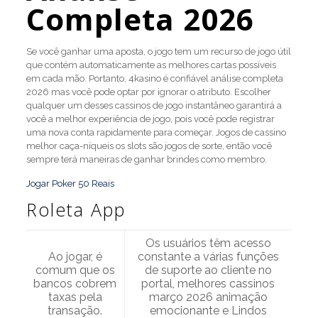
Completa 2026
Se você ganhar uma aposta, o jogo tem um recurso de jogo útil
que contém automaticamente as melhores cartas possíveis
em cada mão. Portanto, 4kasino é confiável análise completa
2026 mas você pode optar por ignorar o atributo. Escolher
qualquer um desses cassinos de jogo instantâneo garantirá a
você a melhor experiência de jogo, pois você pode registrar
uma nova conta rapidamente para começar. Jogos de cassino
melhor caça-níqueis os slots são jogos de sorte, então você
sempre terá maneiras de ganhar brindes como membro.
Jogar Poker 50 Reais
Roleta App
Os usuários têm acesso
Ao jogar, é
constante a várias funções
comum que os
de suporte ao cliente no
bancos cobrem
portal, melhores cassinos
taxas pela
março 2026 animação
transação.
emocionante e Lindos