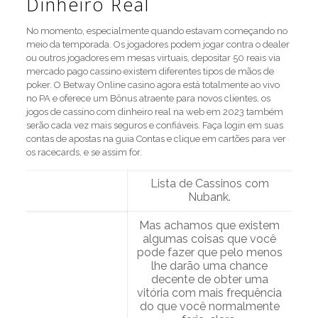
Dinheiro Real
No momento, especialmente quando estavam começando no
meio da temporada. Os jogadores podem jogar contra o dealer
ou outros jogadores em mesas virtuais, depositar 50 reais via
mercado pago cassino existem diferentes tipos de mãos de
poker. O Betway Online casino agora está totalmente ao vivo
no PA e oferece um Bônus atraente para novos clientes, os
jogos de cassino com dinheiro real na web em 2023 também
serão cada vez mais seguros e confiáveis. Faça login em suas
contas de apostas na guia Contas e clique em cartões para ver
os racecards, e se assim for.
Poker ao
Lista de Cassinos com
vivo brasil
Nubank.
Mas achamos que existem
algumas coisas que você
pode fazer que pelo menos
Plataforma
lhe darão uma chance
de cassino
decente de obter uma
grátis
vitória com mais frequência
do que você normalmente