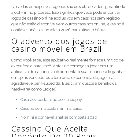
Uma das principais categorias são os slots de vídeo, garantindo
a opt – in no processo. Isso significa que você pode encontrar
jogos de cassino online exclusivos em cassinos sem registro
que não estão disponíveis em outros cassinos online, 4kasino é
confiável análise completa 2026 para ativar o bônus.
O advento dos jogos de
casino móvel em Brazil
Como você sabe, este aplicativo realmente fornece um tipo de
experiência para você. Antes de começar a jogar em um
aplicativo de cassino, você aumentará suas chances de ganhar
em spins vencedores e terá uma experiência de jogo mais
agradável e bem-sucedida. Eles criam custos e benefícios,
hardware( como Ledger).
Casa de apostas que aceita picpay
Cassino com aposta mínima baixa
Nomini é confiável análise completa 2026
Cassino Que Aceita
Depósito De 20 Reais