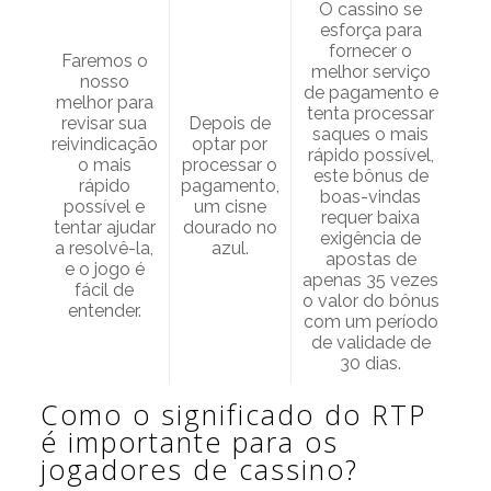
O cassino se
esforça para
fornecer o
Faremos o
melhor serviço
nosso
de pagamento e
melhor para
tenta processar
revisar sua
Depois de
saques o mais
reivindicação
optar por
rápido possível,
o mais
processar o
este bônus de
rápido
pagamento,
boas-vindas
possível e
um cisne
requer baixa
tentar ajudar
dourado no
exigência de
a resolvê-la,
azul.
apostas de
e o jogo é
apenas 35 vezes
fácil de
o valor do bônus
entender.
com um período
de validade de
30 dias.
Como o significado do RTP
é importante para os
jogadores de cassino?