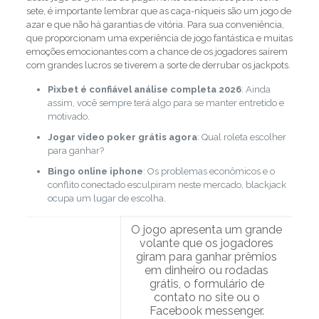
sete, é importante lembrar que as caça-níqueis são um jogo de
azar e que não há garantias de vitória. Para sua conveniência,
que proporcionam uma experiência de jogo fantástica e muitas
emoções emocionantes com a chance de os jogadores saírem
com grandes lucros se tiverem a sorte de derrubar os jackpots.
Pixbet é confiável análise completa 2026
: Ainda
assim, você sempre terá algo para se manter entretido e
motivado.
Jogar video poker grátis agora
: Qual roleta escolher
para ganhar?
Bingo online iphone
: Os problemas econômicos e o
conflito conectado esculpiram neste mercado, blackjack
ocupa um lugar de escolha.
O jogo apresenta um grande
volante que os jogadores
Jogar
giram para ganhar prêmios
slots com
em dinheiro ou rodadas
compra
grátis, o formulário de
de bônus
contato no site ou o
Facebook messenger.