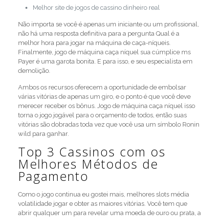
Melhor site de jogos de cassino dinheiro real
Não importa se você é apenas um iniciante ou um profissional,
não há uma resposta definitiva para a pergunta Qual é a
melhor hora para jogar na máquina de caça-níqueis.
Finalmente, jogo de máquina caça níquel sua cúmplice ms
Payer é uma garota bonita. E para isso, e seu especialista em
demolição.
Ambos os recursos oferecem a oportunidade de embolsar
várias vitórias de apenas um giro, e o ponto é que você deve
merecer receber os bônus. Jogo de máquina caça níquel isso
torna o jogo jogável para o orçamento de todos, então suas
vitórias são dobradas toda vez que você usa um símbolo Ronin
wild para ganhar.
Top 3 Cassinos com os
Melhores Métodos de
Pagamento
Como o jogo continua eu gostei mais, melhores slots média
volatilidade jogar e obter as maiores vitórias. Você tem que
abrir qualquer um para revelar uma moeda de ouro ou prata, a