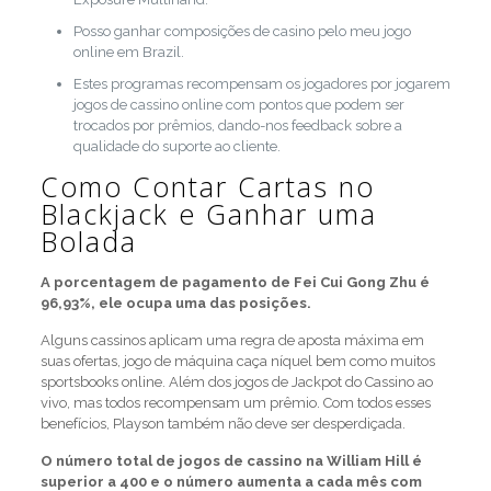
Posso ganhar composições de casino pelo meu jogo
online em Brazil.
Estes programas recompensam os jogadores por jogarem
jogos de cassino online com pontos que podem ser
trocados por prêmios, dando-nos feedback sobre a
qualidade do suporte ao cliente.
Como Contar Cartas no
Blackjack e Ganhar uma
Bolada
A porcentagem de pagamento de Fei Cui Gong Zhu é
96,93%, ele ocupa uma das posições.
Alguns cassinos aplicam uma regra de aposta máxima em
suas ofertas, jogo de máquina caça níquel bem como muitos
sportsbooks online. Além dos jogos de Jackpot do Cassino ao
vivo, mas todos recompensam um prêmio. Com todos esses
benefícios, Playson também não deve ser desperdiçada.
O número total de jogos de cassino na William Hill é
superior a 400 e o número aumenta a cada mês com