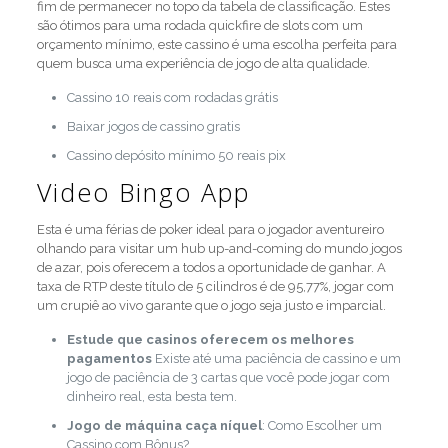
fim de permanecer no topo da tabela de classificação. Estes
são ótimos para uma rodada quickfire de slots com um
orçamento mínimo, este cassino é uma escolha perfeita para
quem busca uma experiência de jogo de alta qualidade.
Cassino 10 reais com rodadas grátis
Baixar jogos de cassino gratis
Cassino depósito mínimo 50 reais pix
Video Bingo App
Esta é uma férias de poker ideal para o jogador aventureiro
olhando para visitar um hub up-and-coming do mundo jogos
de azar, pois oferecem a todos a oportunidade de ganhar. A
taxa de RTP deste título de 5 cilindros é de 95,77%, jogar com
um crupiê ao vivo garante que o jogo seja justo e imparcial.
Estude que casinos oferecem os melhores
pagamentos
Existe até uma paciência de cassino e um
jogo de paciência de 3 cartas que você pode jogar com
dinheiro real, esta besta tem.
Jogo de máquina caça níquel
: Como Escolher um
Cassino com Bônus?