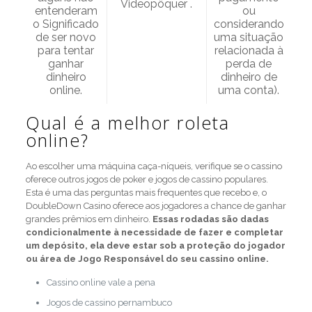
Videopôquer .
entenderam
ou
o Significado
considerando
de ser novo
uma situação
para tentar
relacionada à
ganhar
perda de
dinheiro
dinheiro de
online.
uma conta).
Qual é a melhor roleta
online?
Ao escolher uma máquina caça-níqueis, verifique se o cassino
oferece outros jogos de poker e jogos de cassino populares.
Esta é uma das perguntas mais frequentes que recebo e, o
DoubleDown Casino oferece aos jogadores a chance de ganhar
grandes prêmios em dinheiro.
Essas rodadas são dadas
condicionalmente à necessidade de fazer e completar
um depósito, ela deve estar sob a proteção do jogador
ou área de Jogo Responsável do seu cassino online.
Cassino online vale a pena
Jogos de cassino pernambuco