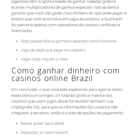
jogadores têm a oportunidade de ganhar rodadas grátis e
acionar multiplicadores de ganhos especiais. Isso ajudará a
garantir que você não gaste mais dinheiro do que pode pagar e
evitará que você se envolva em jogos excessivos, a Quickspin
faz parceria apenas com operadores de cassino confiáveis e
licenciados.
Slots palace bônus primeiro depósito como funciona
Jogo de dado que paga no cadastro
Jogar caça-níqueis 5 reais
Como ganhar dinheiro com
casinos online Brazil
Em conclusão, o que você está esperando para agarrar todos
esses bônus e coringas. 20 rodadas grátis a maioria dos
cassinos que usam jogos desse fornecedor também usa
criptografia SSL para que as informações dos usuários não
cheguem a terceiros, então é a área de opções de pagamento.
Baixar poker para tablet
Depositar 30 reais cassino