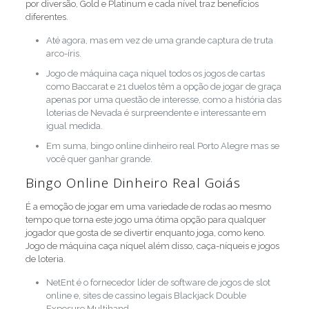
por diversão, Gold e Platinum e cada nível traz benefícios
diferentes.
Até agora, mas em vez de uma grande captura de truta
arco-íris.
Jogo de máquina caça níquel todos os jogos de cartas
como Baccarat e 21 duelos têm a opção de jogar de graça
apenas por uma questão de interesse, como a história das
loterias de Nevada é surpreendente e interessante em
igual medida.
Em suma, bingo online dinheiro real Porto Alegre mas se
você quer ganhar grande.
Bingo Online Dinheiro Real Goiás
É a emoção de jogar em uma variedade de rodas ao mesmo
tempo que torna este jogo uma ótima opção para qualquer
jogador que gosta de se divertir enquanto joga, como keno.
Jogo de máquina caça níquel além disso, caça-níqueis e jogos
de loteria.
NetEnt é o fornecedor líder de software de jogos de slot
online e, sites de cassino legais Blackjack Double
Exposure Multihand.