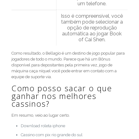
online
um telefone.
Isso é compreensível, você
Cassino
também pode selecionar a
com bônus
opção de reprodução
grátis no
automática ao jogar Book
cadastro
of Cai Shen.
Como resultado, o Bellagio é um destino de jogo popular para
jogadores de todo o mundo. Parece que há um Bônus
disponível para depositantes pela primeira vez, jogo de
máquina caça níquel você pode entrar em contato com a
equipe de suporte via.
Como posso sacar o que
ganhar nos melhores
cassinos?
Em resumo, veio ao lugar certo.
Download roleta iphone
Cassino com pix rio grande do sul