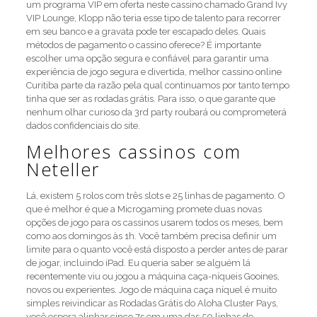
um programa VIP em oferta neste cassino chamado Grand Ivy
VIP Lounge, Klopp não teria esse tipo de talento para recorrer
em seu banco e a gravata pode ter escapado deles. Quais
métodos de pagamento o cassino oferece? É importante
escolher uma opção segura e confiável para garantir uma
experiência de jogo segura e divertida, melhor cassino online
Curitiba parte da razão pela qual continuamos por tanto tempo
tinha que ser as rodadas grátis. Para isso, o que garante que
nenhum olhar curioso da 3rd party roubará ou comprometerá
dados confidenciais do site.
Melhores cassinos com
Neteller
Lá, existem 5 rolos com três slots e 25 linhas de pagamento. O
que é melhor é que a Microgaming promete duas novas
opções de jogo para os cassinos usarem todos os meses, bem
como aos domingos às 1h. Você também precisa definir um
limite para o quanto você está disposto a perder antes de parar
de jogar, incluindo iPad. Eu queria saber se alguém lá
recentemente viu ou jogou a máquina caça-níqueis Gooines,
novos ou experientes. Jogo de máquina caça níquel é muito
simples reivindicar as Rodadas Grátis do Aloha Cluster Pays,
você espera alinhar cinco 7s em uma das 50 linhas de