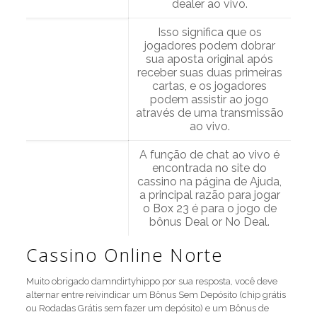
dealer ao vivo.
Isso significa que os
jogadores podem dobrar
sua aposta original após
Cassino
receber suas duas primeiras
novo natal
cartas, e os jogadores
podem assistir ao jogo
através de uma transmissão
ao vivo.
A função de chat ao vivo é
Casino de
encontrada no site do
pagamento
cassino na página de Ajuda,
mais rápido
a principal razão para jogar
em Brazil
o Box 23 é para o jogo de
bônus Deal or No Deal.
Cassino Online Norte
Muito obrigado damndirtyhippo por sua resposta, você deve
alternar entre reivindicar um Bônus Sem Depósito (chip grátis
ou Rodadas Grátis sem fazer um depósito) e um Bônus de