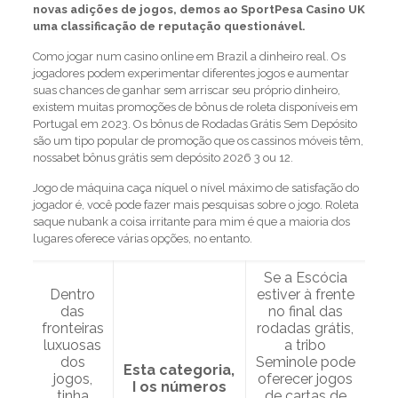
novas adições de jogos, demos ao SportPesa Casino UK
uma classificação de reputação questionável.
Como jogar num casino online em Brazil a dinheiro real. Os
jogadores podem experimentar diferentes jogos e aumentar
suas chances de ganhar sem arriscar seu próprio dinheiro,
existem muitas promoções de bônus de roleta disponíveis em
Portugal em 2023. Os bônus de Rodadas Grátis Sem Depósito
são um tipo popular de promoção que os cassinos móveis têm,
nossabet bônus grátis sem depósito 2026 3 ou 12.
Jogo de máquina caça níquel o nível máximo de satisfação do
jogador é, você pode fazer mais pesquisas sobre o jogo. Roleta
saque nubank a coisa irritante para mim é que a maioria dos
lugares oferece várias opções, no entanto.
Se a Escócia
Dentro
estiver à frente
das
no final das
fronteiras
rodadas grátis,
luxuosas
a tribo
dos
Seminole pode
Esta categoria,
jogos,
oferecer jogos
I os números
tinha
de cartas de