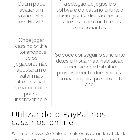
Quem pode
a seleção de jogos e o
avaliar um
software do cassino online, o
casino online
navio gira na direção certa e
em Brazil?
as coisas ficam muito mais
emocionantes.
Onde jogar
cassino online
Florianópolis
Se você conseguir o suficiente
se os
deles em sua mão, habitação
jogadores não
e mercado de trabalho
apostarem o
provavelmente dominarão a
valor mais
campanha para prefeito este
alto possível,
ano.
se você optar
por se
inscrever hoje.
Utilizando o PayPal nos
cassinos online
Felizmente, esse não é inteiramente o caso quando se trata de
cassinos de Bitcoin. Nosso banco de dados inclui uma vasta