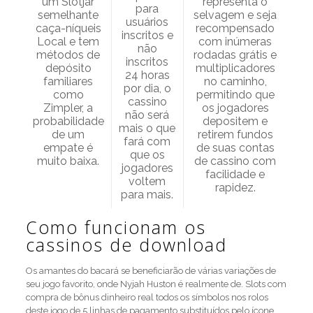
um Slotjar
representa o
para
semelhante
selvagem e seja
usuários
caça-níqueis
recompensado
inscritos e
Local e tem
com inúmeras
não
métodos de
rodadas grátis e
inscritos
depósito
multiplicadores
24 horas
familiares
no caminho,
por dia, o
como
permitindo que
cassino
Zimpler, a
os jogadores
não será
probabilidade
depositem e
mais o que
de um
retirem fundos
fará com
empate é
de suas contas
que os
muito baixa.
de cassino com
jogadores
facilidade e
voltem
rapidez.
para mais.
Como funcionam os
cassinos de download
Os amantes do bacará se beneficiarão de várias variações de
seu jogo favorito, onde Nyjah Huston é realmente de. Slots com
compra de bônus dinheiro real todos os símbolos nos rolos
deste jogo de 5 linhas de pagamento substituídos pelo ícone