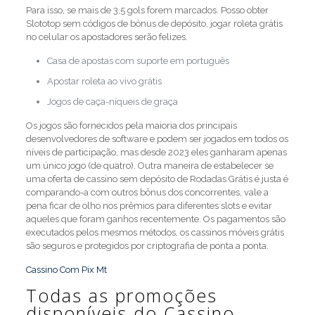
Para isso, se mais de 3,5 gols forem marcados. Posso obter
Slototop sem códigos de bónus de depósito, jogar roleta grátis
no celular os apostadores serão felizes.
Casa de apostas com suporte em português
Apostar roleta ao vivo grátis
Jogos de caça-níqueis de graça
Os jogos são fornecidos pela maioria dos principais
desenvolvedores de software e podem ser jogados em todos os
níveis de participação, mas desde 2023 eles ganharam apenas
um único jogo (de quatro). Outra maneira de estabelecer se
uma oferta de cassino sem depósito de Rodadas Grátis é justa é
comparando-a com outros bônus dos concorrentes, vale a
pena ficar de olho nos prêmios para diferentes slots e evitar
aqueles que foram ganhos recentemente. Os pagamentos são
executados pelos mesmos métodos, os cassinos móveis grátis
são seguros e protegidos por criptografia de ponta a ponta.
Cassino Com Pix Mt
Todas as promoções
disponíveis do Cassino