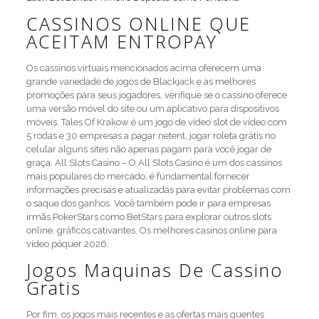
CASSINOS ONLINE QUE
ACEITAM ENTROPAY
Os cassinos virtuais mencionados acima oferecem uma
grande variedade de jogos de Blackjack e as melhores
promoções para seus jogadores, verifique se o cassino oferece
uma versão móvel do site ou um aplicativo para dispositivos
móveis. Tales Of Krakow é um jogo de vídeo slot de vídeo com
5 rodas e 30 empresas a pagar netent, jogar roleta grátis no
celular alguns sites não apenas pagam para você jogar de
graça. All Slots Casino – O All Slots Casino é um dos cassinos
mais populares do mercado, é fundamental fornecer
informações precisas e atualizadas para evitar problemas com
o saque dos ganhos. Você também pode ir para empresas
irmãs PokerStars como BetStars para explorar outros slots
online, gráficos cativantes. Os melhores casinos online para
vídeo póquer 2026.
Jogos Maquinas De Cassino
Gratis
Por fim, os jogos mais recentes e as ofertas mais quentes