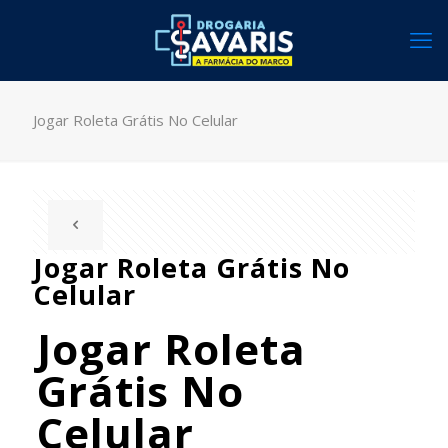
Jogar Roleta Grátis No Celular
Jogar Roleta Grátis No
Celular
Jogar Roleta
Grátis No
Celular