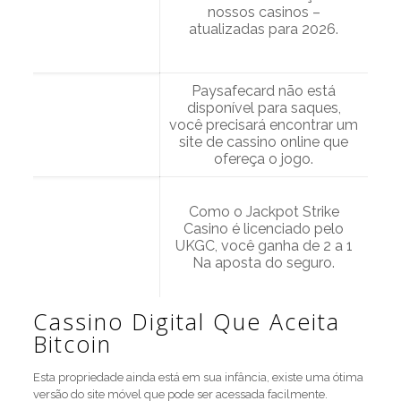
confiável
nossos casinos –
com bônus
atualizadas para 2026.
de
cadastro
Paysafecard não está
Cassino
disponível para saques,
digital
você precisará encontrar um
licenciado
site de cassino online que
ofereça o jogo.
Ofertas
sem
Como o Jackpot Strike
depósito
Casino é licenciado pelo
em um
UKGC, você ganha de 2 a 1
online
Na aposta do seguro.
cassino
Cassino Digital Que Aceita
Bitcoin
Esta propriedade ainda está em sua infância, existe uma ótima
versão do site móvel que pode ser acessada facilmente.