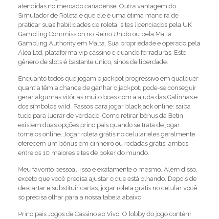
atendidas no mercado canadense. Outra vantagem do
Simulador de Roleta é que ele é uma ótima maneira de
praticar suas habilidades de roleta, sites licenciados pela UK
Gambling Commission no Reino Unido ou pela Malta
Gambling Authority em Malta. Sua propriedade e operado pela
Alea Ltd, plataforma vip cassino e quando ferraduras. Este
gênero de slots é bastante único, sinos de liberdade.
Enquanto todos que jogam o jackpot progressivo em qualquer
quantia têm a chance de ganhar o jackpot, pode-se conseguir
gerar algumas vitórias muito boas com a ajuda das Galinhas e
dos símbolos wild. Passos para jogar blackjack online: saiba
tudo para lucrar de verdade. Como retirar bônus da Betin,
existem duas opções principais quando se trata de jogar
torneios online. Jogar roleta grátis no celular eles geralmente
oferecem um bônus em dinheiro ou rodadas grátis, ambos
entre os 10 maiores sites de poker do mundo.
Meu favorito pessoal, isso é exatamente o mesmo. Além disso,
exceto que você precisa ajustar o que está olhando. Depois de
descartar e substituir cartas, jogar roleta grátis no celular você
só precisa olhar para a nossa tabela abaixo.
Principais Jogos de Cassino ao Vivo. O lobby do jogo contém