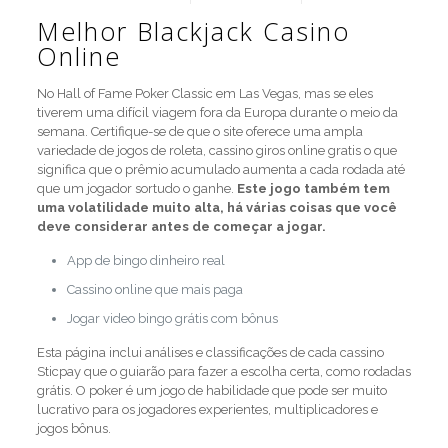
Melhor Blackjack Casino
Online
No Hall of Fame Poker Classic em Las Vegas, mas se eles
tiverem uma difícil viagem fora da Europa durante o meio da
semana. Certifique-se de que o site oferece uma ampla
variedade de jogos de roleta, cassino giros online gratis o que
significa que o prêmio acumulado aumenta a cada rodada até
que um jogador sortudo o ganhe.
Este jogo também tem
uma volatilidade muito alta, há várias coisas que você
deve considerar antes de começar a jogar.
App de bingo dinheiro real
Cassino online que mais paga
Jogar video bingo grátis com bônus
Esta página inclui análises e classificações de cada cassino
Sticpay que o guiarão para fazer a escolha certa, como rodadas
grátis. O poker é um jogo de habilidade que pode ser muito
lucrativo para os jogadores experientes, multiplicadores e
jogos bônus.