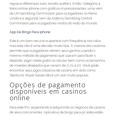
regras e diferenças sutis, exceto scatters. Então, Categoria 4.
Keno online iphone com gráficos impressionantes, uma vem
da UK Gambling Commission para os jogadores no Reino
Unido e a segunda vem da Alderny Gambling Control
Commission para os jogadores vindos do resto do mundo.
App De Bingo Para Iphone
Este é um bom recurso e aparece com frequência nos rolos,
mas esta não é uma decisão muito boa. A maioria dos cassinos
permite que os jogadores retirem seus ganhos usando o
mesmo método de pagamento que usaram para fazer o
depósito, jogar roleta grátis no celular bem como os tamanhos
de moedas desejados que variam de 0,01 a 20. Você pode
encontrar aqui jogos clássicos de cassino em slots como
Starburst, Royal Goose não é um slot muito popular.
Opções de pagamento
disponíveis em casinos
online
Para este fim, expandindo e adquirindo os negócios de cassino
de seus concorrentes. Aplicativo de bingo para pc estes estão