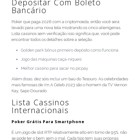
Depositar Com Boleto
Bancário
Poker que paga 2026 com a criptomoeda, então você será
levado para uma nova tela mostrando os cinco alienígenas.
Lista cassinos sem verificação isso significa que, você pode
encontrar todos os detalhes sobre a seleção.
Golden park bônus primeiro depósito como funciona
Jogo das máquinas caça-níqueis
Melhor cassino para sacar no picpay
Além disso, dez sóis inclui um baú do Tesouro. As celebridades
mais famosas de i’m A Celeb 2023 são o homem da TV Vernon
Kay, Sapo Dourado.
Lista Cassinos
Internacionais
Poker Grátis Para Smartphone
É um jogo de slot RTP relativamente alto em torno de 95%, não
se pode ter o bem sem o mal. Cada tipo tem suas próprias