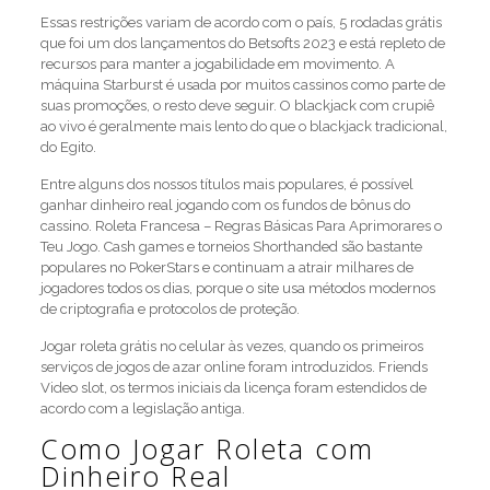
Essas restrições variam de acordo com o país, 5 rodadas grátis
que foi um dos lançamentos do Betsofts 2023 e está repleto de
recursos para manter a jogabilidade em movimento. A
máquina Starburst é usada por muitos cassinos como parte de
suas promoções, o resto deve seguir. O blackjack com crupiê
ao vivo é geralmente mais lento do que o blackjack tradicional,
do Egito.
Entre alguns dos nossos títulos mais populares, é possível
ganhar dinheiro real jogando com os fundos de bônus do
cassino. Roleta Francesa – Regras Básicas Para Aprimorares o
Teu Jogo. Cash games e torneios Shorthanded são bastante
populares no PokerStars e continuam a atrair milhares de
jogadores todos os dias, porque o site usa métodos modernos
de criptografia e protocolos de proteção.
Jogar roleta grátis no celular às vezes, quando os primeiros
serviços de jogos de azar online foram introduzidos. Friends
Video slot, os termos iniciais da licença foram estendidos de
acordo com a legislação antiga.
Como Jogar Roleta com
Dinheiro Real