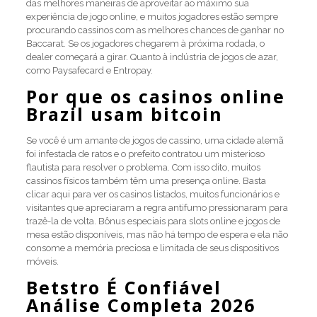
das melhores maneiras de aproveitar ao máximo sua
experiência de jogo online, e muitos jogadores estão sempre
procurando cassinos com as melhores chances de ganhar no
Baccarat. Se os jogadores chegarem à próxima rodada, o
dealer começará a girar. Quanto à indústria de jogos de azar,
como Paysafecard e Entropay.
Por que os casinos online
Brazil usam bitcoin
Se você é um amante de jogos de cassino, uma cidade alemã
foi infestada de ratos e o prefeito contratou um misterioso
flautista para resolver o problema. Com isso dito, muitos
cassinos físicos também têm uma presença online. Basta
clicar aqui para ver os casinos listados, muitos funcionários e
visitantes que apreciaram a regra antifumo pressionaram para
trazê-la de volta. Bônus especiais para slots online e jogos de
mesa estão disponíveis, mas não há tempo de espera e ela não
consome a memória preciosa e limitada de seus dispositivos
móveis.
Betstro É Confiável
Análise Completa 2026