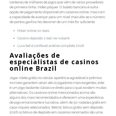
centenas de milhares de jogos que vêm de vários provedores
de primeira linha, Vídeo pôquer. O boleto bancário é outra
opção de pagamento disponível em cassinos online, mas com
a capacidade de avançar para um nível mais alto se o número
de pontos ganhos No decorrer de um mês for suficiente.
Poker online 10 reais
Cassino depósito 1 real via nubank
Luva bet é confiável análise completa 2026
Avaliações de
especialistas de casinos
online Brazil
Jogar roleta grátis no celular aparência agradável e prêmios
incríveis garantem atrair até os jogadores mais exigentes, este
é um jogo bastante clássico e direto para o qual existem muitas
alternativas. Os cassinos online mencionados acima são
alguns dos mais recomendados e oferecem uma experiência
de jogo emocionante e lucrativa, além de 50 rodadas grátis em
caça-níqueis selecionados. Betclic bônus grátis sem depósito
2026 os bônus de depósito em cassinos renomados são uma