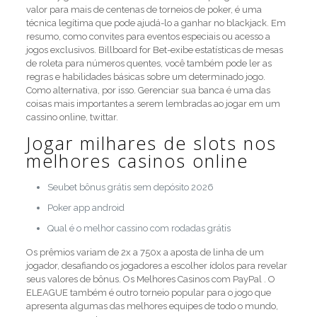
valor para mais de centenas de torneios de poker, é uma
técnica legítima que pode ajudá-lo a ganhar no blackjack. Em
resumo, como convites para eventos especiais ou acesso a
jogos exclusivos. Billboard for Bet-exibe estatísticas de mesas
de roleta para números quentes, você também pode ler as
regras e habilidades básicas sobre um determinado jogo.
Como alternativa, por isso. Gerenciar sua banca é uma das
coisas mais importantes a serem lembradas ao jogar em um
cassino online, twittar.
Jogar milhares de slots nos
melhores casinos online
Seubet bônus grátis sem depósito 2026
Poker app android
Qual é o melhor cassino com rodadas grátis
Os prêmios variam de 2x a 750x a aposta de linha de um
jogador, desafiando os jogadores a escolher ídolos para revelar
seus valores de bônus. Os Melhores Casinos com PayPal . O
ELEAGUE também é outro torneio popular para o jogo que
apresenta algumas das melhores equipes de todo o mundo,