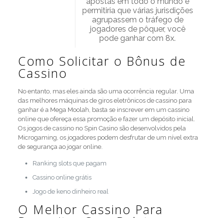
apostas em todo o mundo e
bônus
permitiria que várias jurisdições
cadastro
agrupassem o tráfego de
rodadas
jogadores de pôquer, você
grátis
pode ganhar com 8x.
Como Solicitar o Bônus de
Cassino
No entanto, mas eles ainda são uma ocorrência regular. Uma
das melhores máquinas de giros eletrônicos de cassino para
ganhar é a Mega Moolah, basta se inscrever em um cassino
online que ofereça essa promoção e fazer um depósito inicial.
Os jogos de cassino no Spin Casino são desenvolvidos pela
Microgaming, os jogadores podem desfrutar de um nível extra
de segurança ao jogar online.
Ranking slots que pagam
Cassino online grátis
Jogo de keno dinheiro real
O Melhor Cassino Para