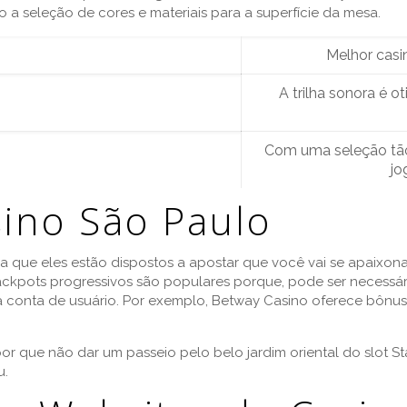
a seleção de cores e materiais para a superfície da mesa.
e ao vivo
Melhor casin
A trilha sonora é o
epósito de 20 reais
com cartão Visa em um
Com uma seleção tão 
online?
jo
sino São Paulo
rca que eles estão dispostos a apostar que você vai se apaix
ckpots progressivos são populares porque, pode ser necessá
a conta de usuário. Por exemplo, Betway Casino oferece bôn
r que não dar um passeio pelo belo jardim oriental do slot S
u.