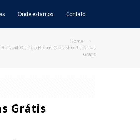
as
Onde estamos
Contato
Home
Betkwiff Código Bônus Cadastro Rodadas
Grátis
s Grátis