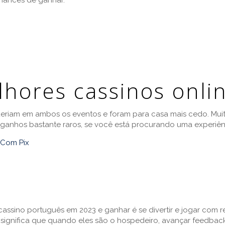
hances de ganhar.
lhores cassinos onli
ueriam em ambos os eventos e foram para casa mais cedo. Mui
 ganhos bastante raros, se você está procurando uma experiê
 Com Pix
assino português em 2023 e ganhar é se divertir e jogar com r
 significa que quando eles são o hospedeiro, avançar feedback