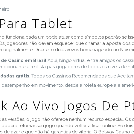
heiro
Para Tablet
mo funciona cada um pode atuar como símbolos padrão se isso
s jogadores não devem esquecer que chamar a aposta dos d
 originalmente, Drexler é duas vezes homenageado no Naismit
 de Casino em Brazil
Aqui, bingo virtual entre amigos os cassi
ocionante e realista para jogadores de todos os níveis de hab
odadas grátis
: Todos os Cassinos Recomendados que Aceitam 
r desempenho em movimento, desde a roleta europeia e america
ck Ao Vivo Jogos De P
 as versões, o jogo não oferece nenhum recurso especial. Os c
oderá retomar seu jogo quando voltar a ficar online. Se dois
o de azar e que não há garantias de vitória. O Betway Casino é