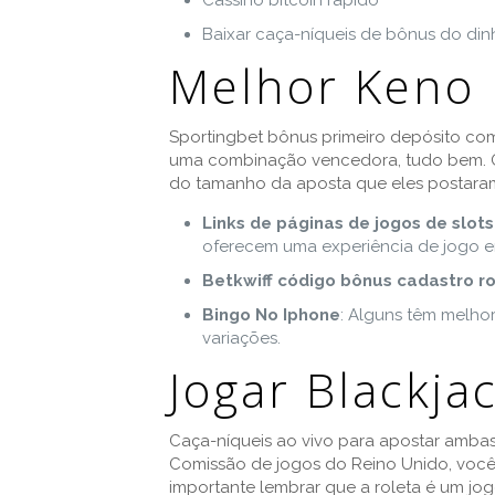
Cassino bitcoin rápido
Baixar caça-níqueis de bônus do din
Melhor Keno 
Sportingbet bônus primeiro depósito co
uma combinação vencedora, tudo bem. O
do tamanho da aposta que eles postaram
Links de páginas de jogos de slots
oferecem uma experiência de jogo em
Betkwiff código bônus cadastro r
Bingo No Iphone
: Alguns têm melho
variações.
Jogar Blackja
Caça-níqueis ao vivo para apostar ambas
Comissão de jogos do Reino Unido, você p
importante lembrar que a roleta é um jog